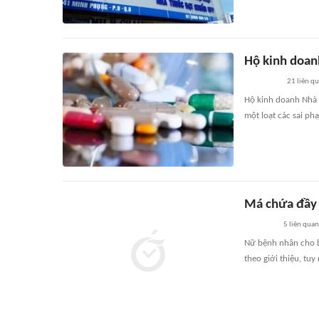
Hộ kinh doan
21
liên q
Hộ kinh doanh Nhà 
một loạt các sai p
Má chứa đầy 
5
liên quan
Nữ bệnh nhân cho b
theo giới thiệu, tu