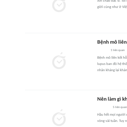
Xin chào bác sĩ. Tô
giới cũng như ở Việ
Bệnh mô liên
1
liên quan
Bệnh mô liên kết hỗ
lupus ban đỏ hệ thố
nhân kháng lại khá
Nên làm gì kh
5
liên quan
Hầu hết mọi người đ
vòng vài tuần. Tuy 