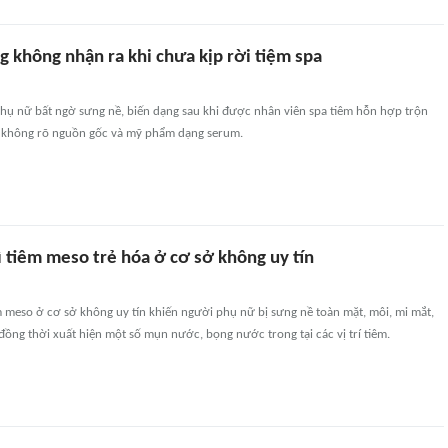
 không nhận ra khi chưa kịp rời tiệm spa
ụ nữ bất ngờ sưng nề, biến dạng sau khi được nhân viên spa tiêm hỗn hợp trộn
 không rõ nguồn gốc và mỹ phẩm dạng serum.
 tiêm meso trẻ hóa ở cơ sở không uy tín
 meso ở cơ sở không uy tín khiến người phụ nữ bị sưng nề toàn mặt, môi, mi mắt,
đồng thời xuất hiện một số mụn nước, bọng nước trong tại các vị trí tiêm.