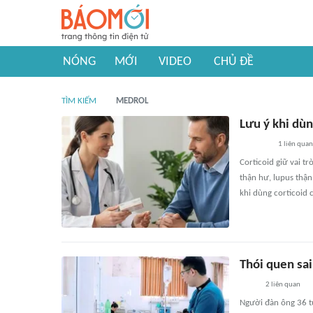
NÓNG
MỚI
VIDEO
CHỦ ĐỀ
TÌM KIẾM
MEDROL
Lưu ý khi dùn
1
liên quan
Corticoid giữ vai t
thận hư, lupus thận
khi dùng corticoid c
Thói quen sa
2
liên quan
Người đàn ông 36 tu