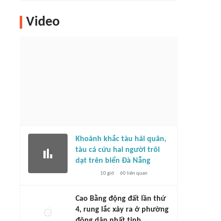
Video
Khoảnh khắc tàu hải quân,
tàu cá cứu hai người trôi
dạt trên biển Đà Nẵng
10 giờ
60
liên quan
Cao Bằng động đất lần thứ
4, rung lắc xảy ra ở phường
đông dân nhất tỉnh