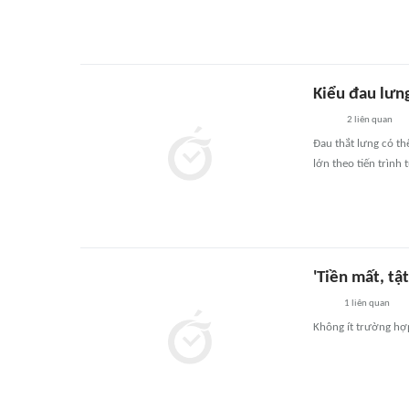
Kiểu đau lưn
2
liên quan
Đau thắt lưng có th
lớn theo tiến trình 
'Tiền mất, tậ
1
liên quan
Không ít trường hợp