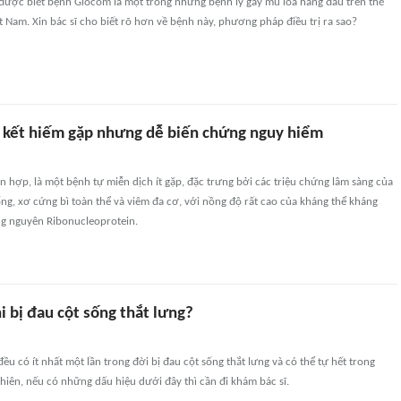
i được biết bệnh Glôcôm là một trong những bệnh lý gây mù lòa hàng đầu trên thế
t Nam. Xin bác sĩ cho biết rõ hơn về bệnh này, phương pháp điều trị ra sao?
 kết hiếm gặp nhưng dễ biến chứng nguy hiểm
n hợp, là một bệnh tự miễn dịch ít gặp, đặc trưng bởi các triệu chứng lâm sàng của
ng, xơ cứng bì toàn thể và viêm đa cơ, với nồng độ rất cao của kháng thể kháng
ng nguyên Ribonucleoprotein.
i bị đau cột sống thắt lưng?
ều có ít nhất một lần trong đời bị đau cột sống thắt lưng và có thể tự hết trong
nhiên, nếu có những dấu hiệu dưới đây thì cần đi khám bác sĩ.