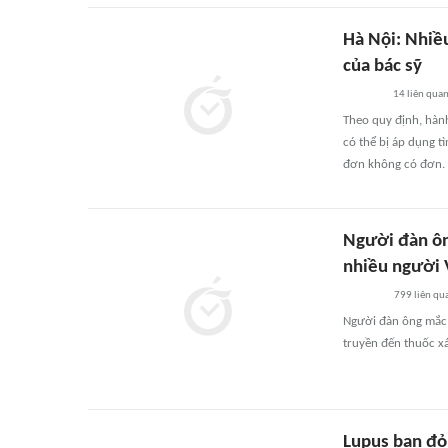
Hà Nội: Nhiề
của bác sỹ
14
liên qua
Theo quy định, hành
có thể bị áp dụng tì
đơn không có đơn.
Người đàn ôn
nhiều người 
799
liên qu
Người đàn ông mắc b
truyền đến thuốc xá
Lupus ban đỏ