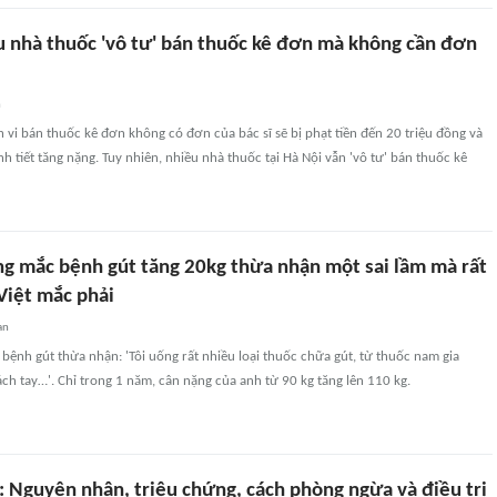
u nhà thuốc 'vô tư' bán thuốc kê đơn mà không cần đơn
n
 vi bán thuốc kê đơn không có đơn của bác sĩ sẽ bị phạt tiền đến 20 triệu đồng và
nh tiết tăng nặng. Tuy nhiên, nhiều nhà thuốc tại Hà Nội vẫn 'vô tư' bán thuốc kê
g mắc bệnh gút tăng 20kg thừa nhận một sai lầm mà rất
Việt mắc phải
an
ệnh gút thừa nhận: 'Tôi uống rất nhiều loại thuốc chữa gút, từ thuốc nam gia
ch tay…'. Chỉ trong 1 năm, cân nặng của anh từ 90 kg tăng lên 110 kg.
: Nguyên nhân, triệu chứng, cách phòng ngừa và điều trị