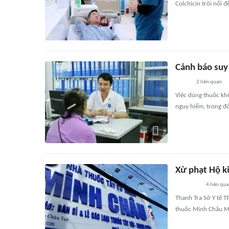
Colchicin trôi nổi đ
Cảnh báo suy
2
liên quan
Việc dùng thuốc khô
nguy hiểm, trong đ
Xử phạt Hộ k
4
liên qu
Thanh Tra Sở Y tế 
thuốc Minh Châu M