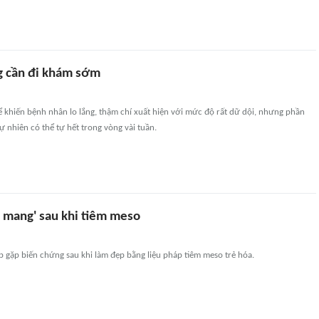
g cần đi khám sớm
ể khiến bệnh nhân lo lắng, thậm chí xuất hiện với mức độ rất dữ dội, nhưng phần
tự nhiên có thể tự hết trong vòng vài tuần.
t mang' sau khi tiêm meso
 gặp biến chứng sau khi làm đẹp bằng liệu pháp tiêm meso trẻ hóa.