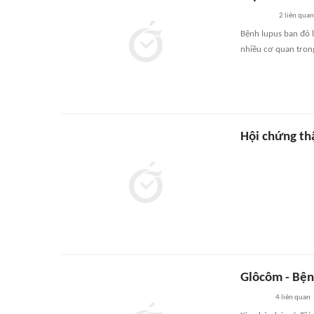
2
liên quan
Bệnh lupus ban đỏ l
nhiều cơ quan tron
Hội chứng th
Glôcôm - Bện
4
liên quan