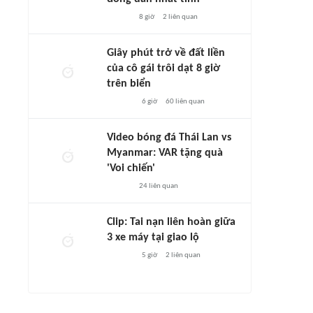
8 giờ
2
liên quan
Giây phút trở về đất liền
của cô gái trôi dạt 8 giờ
trên biển
6 giờ
60
liên quan
Video bóng đá Thái Lan vs
Myanmar: VAR tặng quà
'Voi chiến'
24
liên quan
Clip: Tai nạn liên hoàn giữa
3 xe máy tại giao lộ
5 giờ
2
liên quan