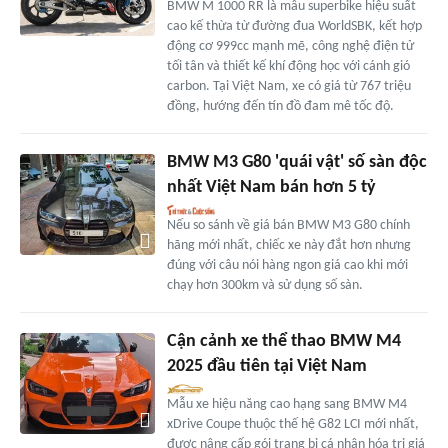
BMW M 1000 RR là mẫu superbike hiệu suất
cao kế thừa từ đường đua WorldSBK, kết hợp
động cơ 999cc mạnh mẽ, công nghệ điện tử
tối tân và thiết kế khí động học với cánh gió
carbon. Tại Việt Nam, xe có giá từ 767 triệu
đồng, hướng đến tín đồ đam mê tốc độ.
BMW M3 G80 'quái vật' số sàn độc
nhất Việt Nam bán hơn 5 tỷ
Nếu so sánh về giá bán BMW M3 G80 chính
hãng mới nhất, chiếc xe này đắt hơn nhưng
đúng với câu nói hàng ngon giá cao khi mới
chạy hơn 300km và sử dụng số sàn.
Cận cảnh xe thể thao BMW M4
2025 đầu tiên tại Việt Nam
Mẫu xe hiệu năng cao hạng sang BMW M4
xDrive Coupe thuộc thế hệ G82 LCI mới nhất,
được nâng cấp gói trang bị cá nhân hóa trị giá