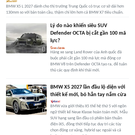
BMW X5 L 2027 dành cho thị trường Trung Quốc có trục cơ sở dài hơn
130mm so với bản toàn cầu, thậm chí lớn hơn cả BMW X7 tiêu chuẩn.
Lý do nào khiến siêu SUV
Defender OCTA bị cắt gần 100 mã
lực?
Hãng xe sang Land Rover của Anh quốc đã
buộc phải cắt gần 100 mã lực mà động cơ
BMW V8 trên Defender OCTA tạo ra, để tuân
thủ các quy định khí thải mới.
BMW X5 2027 lần đầu lộ diện với
thiết kế mới, bỏ hẳn tay nắm cửa
BMW vừa giới thiệu X5 thế hệ thứ 5 với ngôn
ngữ thiết kế Neue Klasse hoàn toàn mới. Mẫu
SUV hạng sang lần đầu có phiên bản thuần
điện iX5, đồng thời tiếp tục duy trì các tùy
chọn động cơ xăng, hybrid sạc ngoài và cả