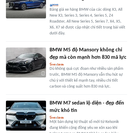
Bảng giá xe hãng BMW của các dòng X3, All
New X3, Series 3, Series 4, Series 5, Z4
Roadster, All New Series 5, Series 7, X4, X5,
X6, X7 sẽ được cập nhật chi tiết trong bài viết
dưới đây.
BMW M5 độ Mansory không chỉ
đẹp mà còn mạnh hơn 830 mã lực
Dù không quá cực đoan như nhiều sản phẩm
trước, BMW M5 độ Mansory vẫn thu hút sự
chú ý với thiết kế mạnh tay, nhiều chi tiết
carbon và công suất hơn 830 mã lực.
BMW M7 sedan lộ diện - đẹp đến
mức khó tin
Một bản dựng kỹ thuật số mới từ Kelsonik
đang khiến cộng đồng yêu xe xôn xao khi