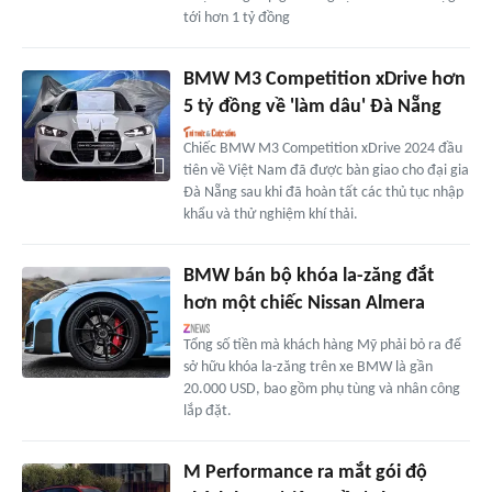
tới hơn 1 tỷ đồng
BMW M3 Competition xDrive hơn
5 tỷ đồng về 'làm dâu' Đà Nẵng
Chiếc BMW M3 Competition xDrive 2024 đầu
tiên về Việt Nam đã được bàn giao cho đại gia
Đà Nẵng sau khi đã hoàn tất các thủ tục nhập
khẩu và thử nghiệm khí thải.
BMW bán bộ khóa la-zăng đắt
hơn một chiếc Nissan Almera
Tổng số tiền mà khách hàng Mỹ phải bỏ ra để
sở hữu khóa la-zăng trên xe BMW là gần
20.000 USD, bao gồm phụ tùng và nhân công
lắp đặt.
M Performance ra mắt gói độ