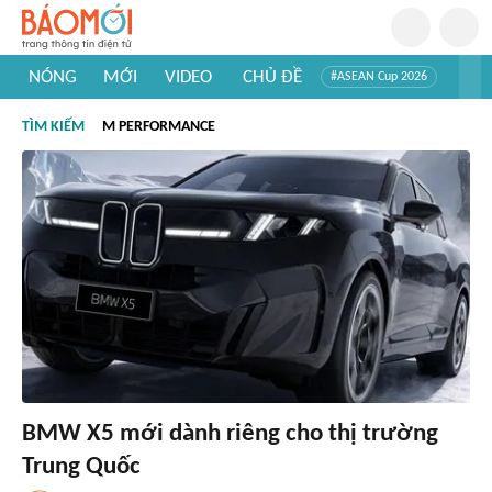
NÓNG
MỚI
VIDEO
CHỦ ĐỀ
#ASEAN Cup 2026
#Trí tuệ nhân tạo
#Mỹ - Iran
#Khám phá Việt Nam
TÌM KIẾM
M PERFORMANCE
#Khám phá thế giới
BMW X5 mới dành riêng cho thị trường
Trung Quốc