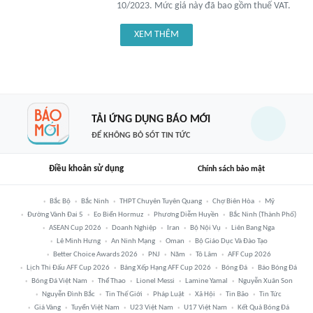
10/2023. Mức giá này đã bao gồm thuế VAT.
XEM THÊM
TẢI ỨNG DỤNG BÁO MỚI
ĐỂ KHÔNG BỎ SÓT TIN TỨC
Điều khoản sử dụng
Chính sách bảo mật
Bắc Bộ
Bắc Ninh
THPT Chuyên Tuyên Quang
Chợ Biên Hòa
Mỹ
Đường Vành Đai 5
Eo Biển Hormuz
Phương Diễm Huyền
Bắc Ninh (thành Phố)
ASEAN Cup 2026
Doanh Nghiệp
Iran
Bộ Nội Vụ
Liên Bang Nga
Lê Minh Hưng
An Ninh Mạng
Oman
Bộ Giáo Dục Và Đào Tạo
Better Choice Awards 2026
PNJ
Năm
Tô Lâm
AFF Cup 2026
Lịch Thi Đấu AFF Cup 2026
Bảng Xếp Hạng AFF Cup 2026
Bóng Đá
Báo Bóng Đá
Bóng Đá Việt Nam
Thể Thao
Lionel Messi
Lamine Yamal
Nguyễn Xuân Son
Nguyễn Đình Bắc
Tin Thế Giới
Pháp Luật
Xã Hội
Tin Bão
Tin Tức
Giá Vàng
Tuyển Việt Nam
U23 Việt Nam
U17 Việt Nam
Kết Quả Bóng Đá