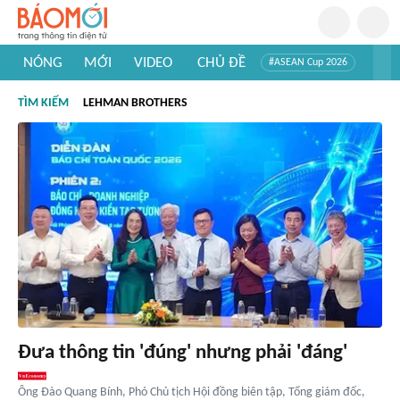
NÓNG
MỚI
VIDEO
CHỦ ĐỀ
#ASEAN Cup 2026
#Trí tuệ nhân tạo
#Mỹ - Iran
#Khám phá Việt Nam
TÌM KIẾM
LEHMAN BROTHERS
#Khám phá thế giới
Đưa thông tin 'đúng' nhưng phải 'đáng'
Ông Đào Quang Bính, Phó Chủ tịch Hội đồng biên tập, Tổng giám đốc,