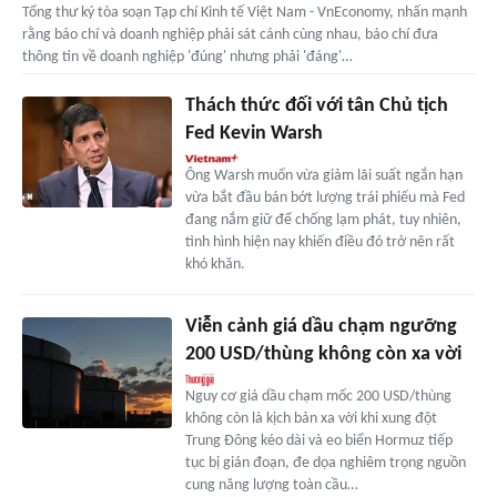
Tổng thư ký tòa soạn Tạp chí Kinh tế Việt Nam - VnEconomy, nhấn mạnh
rằng báo chí và doanh nghiệp phải sát cánh cùng nhau, báo chí đưa
thông tin về doanh nghiệp 'đúng' nhưng phải 'đáng'…
Thách thức đối với tân Chủ tịch
Fed Kevin Warsh
Ông Warsh muốn vừa giảm lãi suất ngắn hạn
vừa bắt đầu bán bớt lượng trái phiếu mà Fed
đang nắm giữ để chống lạm phát, tuy nhiên,
tình hình hiện nay khiến điều đó trở nên rất
khó khăn.
Viễn cảnh giá dầu chạm ngưỡng
200 USD/thùng không còn xa vời
Nguy cơ giá dầu chạm mốc 200 USD/thùng
không còn là kịch bản xa vời khi xung đột
Trung Đông kéo dài và eo biển Hormuz tiếp
tục bị gián đoạn, đe dọa nghiêm trọng nguồn
cung năng lượng toàn cầu…