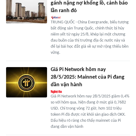
gánh nặng nợ khổng lồ, cảnh báo
lằn ranh đỏ
TRUNG QUỐC - China Evergrande, biểu tượng
bất động sản Trung Quốc, chính thức bị hủy
niêm yết từ ngày 25/8, khép lại một chương
đau buồn của thị trường địa ốc nước này và
để lại bài học đắt giá về sự mở rộng thiếu bền
vững.
Giá Pi Network hôm nay
28/5/2025: Mainnet của Pi đang
dần vận hành
Giá Pi Network hôm nay 28/5/2025 giảm 0,4%
so với hôm qua, hiện đang ở mức giá 0,7682
USD. Chỉ trong vòng 72 giờ, hơn 102 triệu
token Pi đã được rút khỏi sàn giao dịch OKX.
Dấu hiệu rõ ràng cho thấy mainnet của Pi
đang dần vận hành