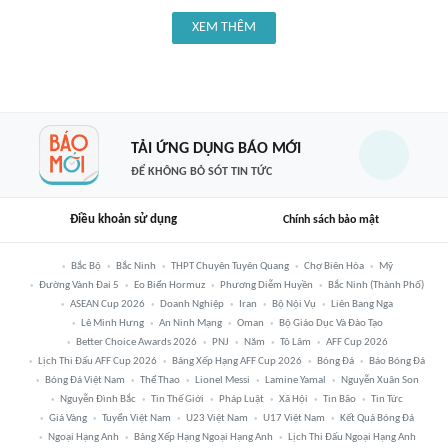
XEM THÊM
TẢI ỨNG DỤNG BÁO MỚI
ĐỂ KHÔNG BỎ SÓT TIN TỨC
Điều khoản sử dụng
Chính sách bảo mật
Bắc Bộ
Bắc Ninh
THPT Chuyên Tuyên Quang
Chợ Biên Hòa
Mỹ
Đường Vành Đai 5
Eo Biển Hormuz
Phương Diễm Huyền
Bắc Ninh (thành Phố)
ASEAN Cup 2026
Doanh Nghiệp
Iran
Bộ Nội Vụ
Liên Bang Nga
Lê Minh Hưng
An Ninh Mạng
Oman
Bộ Giáo Dục Và Đào Tạo
Better Choice Awards 2026
PNJ
Năm
Tô Lâm
AFF Cup 2026
Lịch Thi Đấu AFF Cup 2026
Bảng Xếp Hạng AFF Cup 2026
Bóng Đá
Báo Bóng Đá
Bóng Đá Việt Nam
Thể Thao
Lionel Messi
Lamine Yamal
Nguyễn Xuân Son
Nguyễn Đình Bắc
Tin Thế Giới
Pháp Luật
Xã Hội
Tin Bão
Tin Tức
Giá Vàng
Tuyển Việt Nam
U23 Việt Nam
U17 Việt Nam
Kết Quả Bóng Đá
Ngoại Hạng Anh
Bảng Xếp Hạng Ngoại Hạng Anh
Lịch Thi Đấu Ngoại Hạng Anh