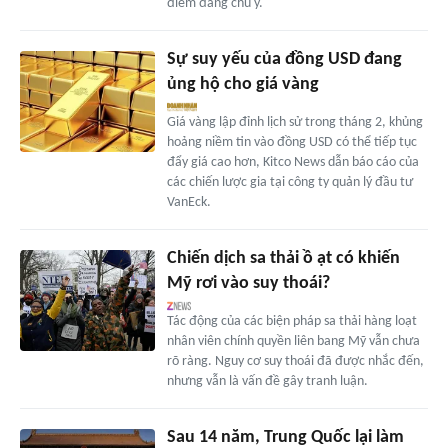
điểm đáng chú ý.
Sự suy yếu của đồng USD đang
ủng hộ cho giá vàng
Giá vàng lập đỉnh lịch sử trong tháng 2, khủng
hoảng niềm tin vào đồng USD có thể tiếp tục
đẩy giá cao hơn, Kitco News dẫn báo cáo của
các chiến lược gia tại công ty quản lý đầu tư
VanEck.
Chiến dịch sa thải ồ ạt có khiến
Mỹ rơi vào suy thoái?
Tác động của các biện pháp sa thải hàng loạt
nhân viên chính quyền liên bang Mỹ vẫn chưa
rõ ràng. Nguy cơ suy thoái đã được nhắc đến,
nhưng vẫn là vấn đề gây tranh luận.
Sau 14 năm, Trung Quốc lại làm