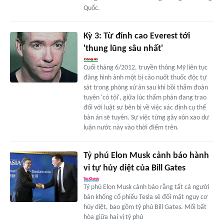
Quốc.
Kỳ 3: Từ đỉnh cao Everest tới
'thung lũng sâu nhất'
Cuối tháng 6/2012, truyền thông Mỹ liên tục
đăng hình ảnh một bị cáo nuốt thuốc độc tự
sát trong phòng xử án sau khi bồi thẩm đoàn
tuyên 'có tội', giữa lúc thẩm phán đang trao
đổi với luật sư bên bị về việc xác định cụ thể
bản án sẽ tuyên. Sự việc từng gây xôn xao dư
luận nước này vào thời điểm trên.
Tỷ phú Elon Musk cảnh báo hành
vi tự hủy diệt của Bill Gates
Tỷ phú Elon Musk cảnh báo rằng tất cả người
bán khống cổ phiếu Tesla sẽ đối mặt nguy cơ
hủy diệt, bao gồm tỷ phú Bill Gates. Mối bất
hòa giữa hai vị tỷ phú