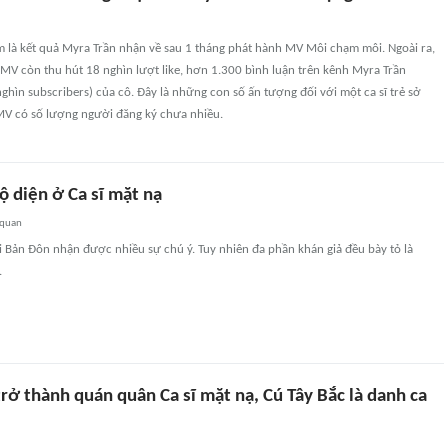
m là kết quả Myra Trần nhận về sau 1 tháng phát hành MV Môi chạm môi. Ngoài ra,
 MV còn thu hút 18 nghìn lượt like, hơn 1.300 bình luận trên kênh Myra Trần
 nghìn subscribers) của cô. Đây là những con số ấn tượng đối với một ca sĩ trẻ sở
MV có số lượng người đăng ký chưa nhiều.
ộ diện ở Ca sĩ mặt nạ
 quan
i Bản Đôn nhận được nhiều sự chú ý. Tuy nhiên đa phần khán giả đều bày tỏ là
.
rở thành quán quân Ca sĩ mặt nạ, Cú Tây Bắc là danh ca