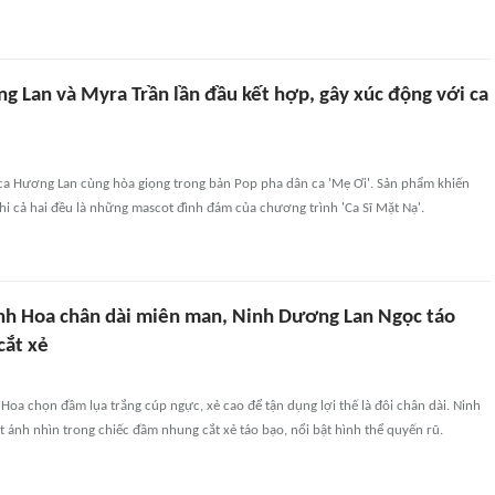
g Lan và Myra Trần lần đầu kết hợp, gây xúc động với ca
ca Hương Lan cùng hòa giọng trong bản Pop pha dân ca 'Mẹ Ơi'. Sản phẩm khiến
khi cả hai đều là những mascot đình đám của chương trình 'Ca Sĩ Mặt Nạ'.
h Hoa chân dài miên man, Ninh Dương Lan Ngọc táo
cắt xẻ
oa chọn đầm lụa trắng cúp ngực, xẻ cao để tận dụng lợi thế là đôi chân dài. Ninh
ánh nhìn trong chiếc đầm nhung cắt xẻ táo bạo, nổi bật hình thể quyến rũ.