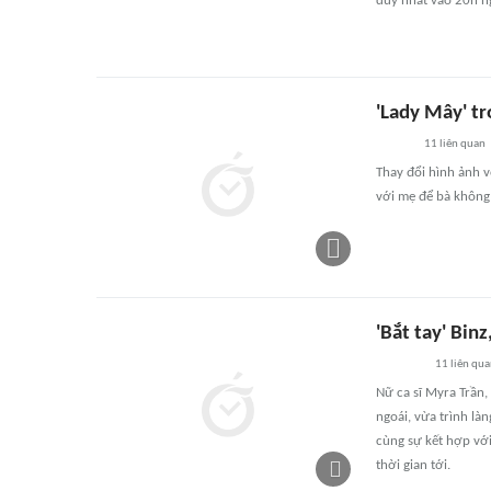
duy nhất vào 20h ng
'Lady Mây' tr
11
liên quan
Thay đổi hình ảnh v
với mẹ để bà không 
'Bắt tay' Bin
11
liên qu
Nữ ca sĩ Myra Trần,
ngoái, vừa trình là
cùng sự kết hợp vớ
thời gian tới.