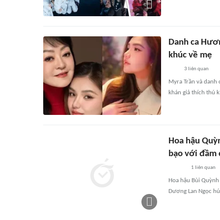
Danh ca Hươn
khúc về mẹ
3
liên quan
Myra Trần và danh 
khán giả thích thú 
Hoa hậu Quỳn
bạo với đầm 
1
liên quan
Hoa hậu Bùi Quỳnh H
Dương Lan Ngọc hút 