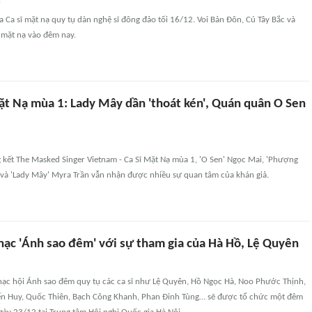
n
ủa Ca sĩ mặt nạ quy tụ dàn nghệ sĩ đông đảo tối 16/12. Voi Bản Đôn, Cú Tây Bắc và
t mặt nạ vào đêm nay.
Mặt Nạ mùa 1: Lady Mây dần 'thoát kén', Quán quân O Sen
kết The Masked Singer Vietnam - Ca Sĩ Mặt Nạ mùa 1, 'O Sen' Ngọc Mai, 'Phượng
 và 'Lady Mây' Myra Trần vẫn nhận được nhiều sự quan tâm của khán giả.
nhạc 'Ánh sao đêm' với sự tham gia của Hà Hồ, Lệ Quyên
hạc hội Ánh sao đêm quy tụ các ca sĩ như Lệ Quyên, Hồ Ngọc Hà, Noo Phước Thịnh,
ến Huy, Quốc Thiên, Bạch Công Khanh, Phan Đinh Tùng… sẽ được tổ chức một đêm