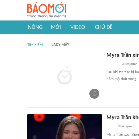
NÓNG
MỚI
VIDEO
CHỦ ĐỀ
TÌM KIẾM
LADY MÂY
Myra Trần xin
3
liên quan
Sau khi tin tức bị l
hâm mộ thất vọng.
Myra Trần kh
3
liên quan
Myra Trần xác nhận