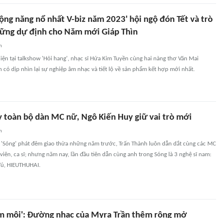
ộng năng nổ nhất V-biz năm 2023' hội ngộ đón Tết và trò
ững dự định cho Năm mới Giáp Thìn
n
iện tại talkshow 'Hỏi hang', nhạc sĩ Hứa Kim Tuyền cùng hai nàng thơ Văn Mai
có dịp nhìn lại sự nghiệp âm nhạc và tiết lộ về sản phẩm kết hợp mới nhất.
y toàn bộ dàn MC nữ, Ngô Kiến Huy giữ vai trò mới
n
 'Sóng' phát đêm giao thừa những năm trước, Trấn Thành luôn dẫn dắt cùng các MC
 viên, ca sĩ; nhưng năm nay, lần đầu tiên dẫn cùng anh trong Sóng là 3 nghệ sĩ nam:
Tú, HIEUTHUHAI.
 môi': Đường nhạc của Myra Trần thêm rộng mở