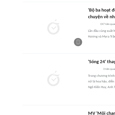
'Bộ ba hoạt đ
chuyện về nh
337
liên qua
Lần đầu cùng xuất h
Hương và Myra Trần 
'Sóng 24' tha
3
liên qua
Trong chương trình
nữ là hoa hậu, diễn
Ngô Kiến Huy, Anh 
MV 'Môi chạm