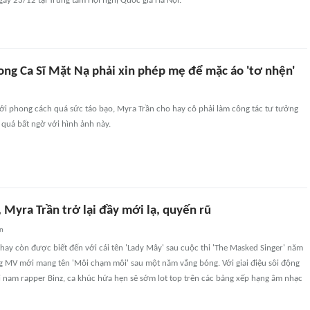
ày 23/12 tại Trung tâm Hội nghị Quốc gia Hà Nội.
ong Ca Sĩ Mặt Nạ phải xin phép mẹ để mặc áo 'tơ nhện'
ới phong cách quá sức táo bạo, Myra Trần cho hay cô phải làm công tác tư tưởng
quá bất ngờ với hình ảnh này.
z, Myra Trần trở lại đầy mới lạ, quyến rũ
an
 hay còn được biết đến với cái tên 'Lady Mây' sau cuộc thi 'The Masked Singer' năm
ng MV mới mang tên 'Môi chạm môi' sau một năm vắng bóng. Với giai điệu sôi động
i nam rapper Binz, ca khúc hứa hẹn sẽ sớm lot top trên các bảng xếp hạng âm nhạc