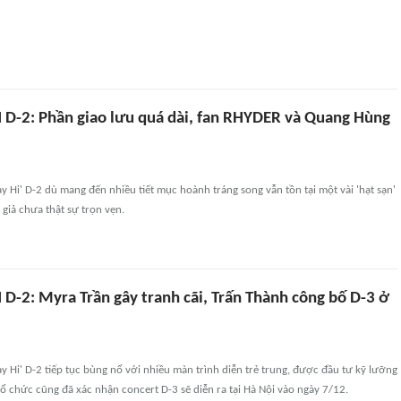
 D-2: Phần giao lưu quá dài, fan RHYDER và Quang Hùng
ay Hi' D-2 dù mang đến nhiều tiết mục hoành tráng song vẫn tồn tại một vài 'hạt sạn'
giả chưa thật sự trọn vẹn.
D-2: Myra Trần gây tranh cãi, Trấn Thành công bố D-3 ở
ay Hi' D-2 tiếp tục bùng nổ với nhiều màn trình diễn trẻ trung, được đầu tư kỹ lưỡng
tổ chức cũng đã xác nhận concert D-3 sẽ diễn ra tại Hà Nội vào ngày 7/12.