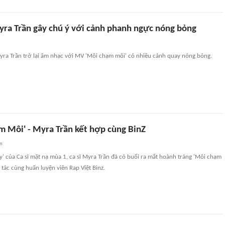
yra Trần gây chú ý với cảnh phanh ngực nóng bỏng
Myra Trần trở lại âm nhạc với MV 'Môi chạm môi' có nhiều cảnh quay nóng bỏng.
 Môi' - Myra Trần kết hợp cùng BinZ
an
y' của Ca sĩ mặt nạ mùa 1, ca sĩ Myra Trần đã có buổi ra mắt hoành tráng 'Môi chạm
tác cùng huấn luyện viên Rap Việt Binz.