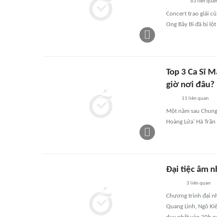
63
liên qua
Concert trao giải c
Ong Bây Bi đã bị lộ
Top 3 Ca Sĩ 
giờ nơi đâu?
11
liên quan
Một năm sau Chung 
Hoàng Lửa' Hà Trần
Đại tiệc âm 
3
liên quan
Chương trình đại n
Quang Linh, Ngô Ki