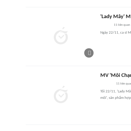
'Lady Mây' M
11
liên quan
Ngày 22/11, ca sĩ 
MV 'Môi Chạm
11
liên qu
Tối 22/11, 'Lady Mâ
môi', sản phẩm hợp 