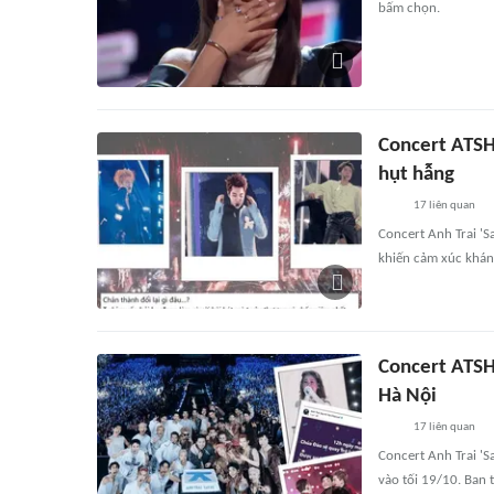
bấm chọn.
Concert ATSH
hụt hẫng
17
liên quan
Concert Anh Trai 'S
khiến cảm xúc khán 
Concert ATSH 
Hà Nội
17
liên quan
Concert Anh Trai 'S
vào tối 19/10. Ban 