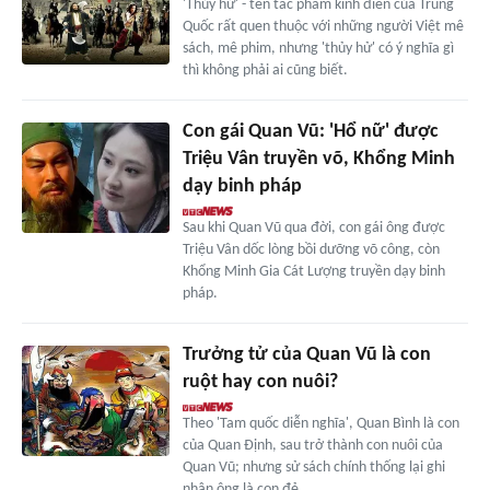
'Thủy hử' - tên tác phẩm kinh điển của Trung
Quốc rất quen thuộc với những người Việt mê
sách, mê phim, nhưng 'thủy hử' có ý nghĩa gì
thì không phải ai cũng biết.
Con gái Quan Vũ: 'Hổ nữ' được
Triệu Vân truyền võ, Khổng Minh
dạy binh pháp
Sau khi Quan Vũ qua đời, con gái ông được
Triệu Vân dốc lòng bồi dưỡng võ công, còn
Khổng Minh Gia Cát Lượng truyền dạy binh
pháp.
Trưởng tử của Quan Vũ là con
ruột hay con nuôi?
Theo 'Tam quốc diễn nghĩa', Quan Bình là con
của Quan Định, sau trở thành con nuôi của
Quan Vũ; nhưng sử sách chính thống lại ghi
nhận ông là con đẻ.