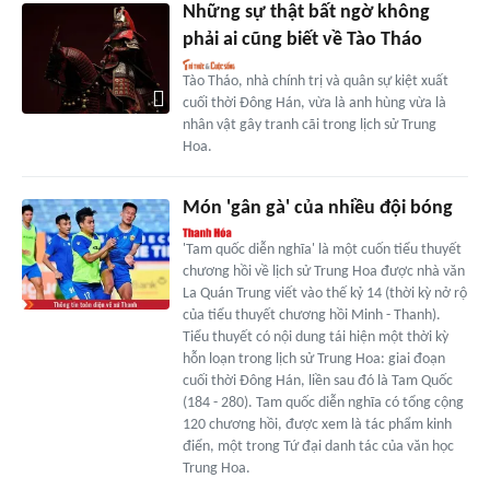
Những sự thật bất ngờ không
phải ai cũng biết về Tào Tháo
Tào Tháo, nhà chính trị và quân sự kiệt xuất
cuối thời Đông Hán, vừa là anh hùng vừa là
nhân vật gây tranh cãi trong lịch sử Trung
Hoa.
Món 'gân gà' của nhiều đội bóng
'Tam quốc diễn nghĩa' là một cuốn tiểu thuyết
chương hồi về lịch sử Trung Hoa được nhà văn
La Quán Trung viết vào thế kỷ 14 (thời kỳ nở rộ
của tiểu thuyết chương hồi Minh - Thanh).
Tiểu thuyết có nội dung tái hiện một thời kỳ
hỗn loạn trong lịch sử Trung Hoa: giai đoạn
cuối thời Đông Hán, liền sau đó là Tam Quốc
(184 - 280). Tam quốc diễn nghĩa có tổng cộng
120 chương hồi, được xem là tác phẩm kinh
điển, một trong Tứ đại danh tác của văn học
Trung Hoa.