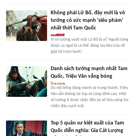
Không phải Lữ Bố, đây mới là võ
tướng có sức mạnh 'siêu phàm'
nhất thời Tam Quốc
Vị võ tướng vượt mặt Lữ Bố là ai? Người từng
được ca ngợi là có thể 'dùng tay kéo trâu đi
giật lùi trăm bước'.
Danh sách tướng mạnh nhất Tam
Quốc, Triệu Vân vắng bóng
Dù nổi tiếng dũng mãnh và trung thành, Triệu
Vân vẫn không lọt top võ công đỉnh cao. Một
số tướng ít được nhắc đến lại sở hữu năng lực
chiến đấu vượt trội.
Top 5 quân sư kiệt xuất của Tam
Quốc diễn nghĩa: Gia Cát Lượng