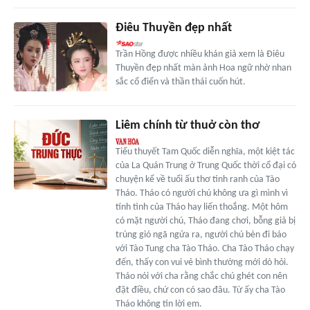
Điêu Thuyền đẹp nhất
Trần Hồng được nhiều khán giả xem là Điêu
Thuyền đẹp nhất màn ảnh Hoa ngữ nhờ nhan
sắc cổ điển và thần thái cuốn hút.
Liêm chính từ thuở còn thơ
Tiểu thuyết Tam Quốc diễn nghĩa, một kiệt tác
của La Quán Trung ở Trung Quốc thời cổ đại có
chuyện kể về tuổi ấu thơ tinh ranh của Tào
Tháo. Tháo có người chú không ưa gì mình vì
tính tình của Tháo hay liến thoắng. Một hôm
có mặt người chú, Tháo đang chơi, bỗng giả bị
trúng gió ngã ngửa ra, người chú bèn đi báo
với Tào Tung cha Tào Tháo. Cha Tào Tháo chạy
đến, thấy con vui vẻ bình thường mới dò hỏi.
Tháo nói với cha rằng chắc chú ghét con nên
đặt điều, chứ con có sao đâu. Từ ấy cha Tào
Tháo không tin lời em.