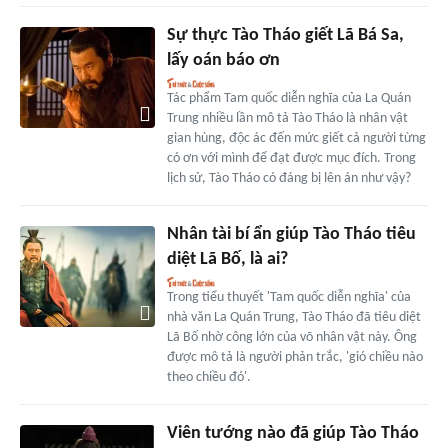
Sự thực Tào Tháo giết Lã Bá Sa,
lấy oán báo ơn
Tác phẩm Tam quốc diễn nghĩa của La Quán
Trung nhiều lần mô tả Tào Tháo là nhân vật
gian hùng, độc ác đến mức giết cả người từng
có ơn với mình để đạt được mục đích. Trong
lịch sử, Tào Tháo có đáng bị lên án như vậy?
Nhân tài bí ẩn giúp Tào Tháo tiêu
diệt Lã Bố, là ai?
Trong tiểu thuyết 'Tam quốc diễn nghĩa' của
nhà văn La Quán Trung, Tào Tháo đã tiêu diệt
Lã Bố nhờ công lớn của võ nhân vật này. Ông
được mô tả là người phản trắc, 'gió chiều nào
theo chiều đó'.
Viên tướng nào đã giúp Tào Tháo