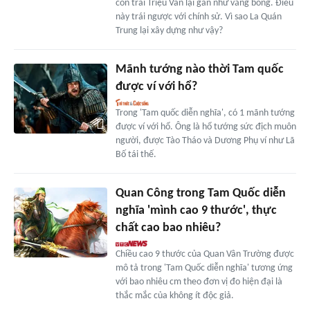
con trai Triệu Vân lại gần như vắng bóng. Điều
này trái ngược với chính sử. Vì sao La Quán
Trung lại xây dựng như vậy?
Mãnh tướng nào thời Tam quốc
được ví với hổ?
Trong 'Tam quốc diễn nghĩa', có 1 mãnh tướng
được ví với hổ. Ông là hổ tướng sức địch muôn
người, được Tào Tháo và Dương Phụ ví như Lã
Bố tái thế.
Quan Công trong Tam Quốc diễn
nghĩa 'mình cao 9 thước', thực
chất cao bao nhiêu?
Chiều cao 9 thước của Quan Vân Trường được
mô tả trong 'Tam Quốc diễn nghĩa' tương ứng
với bao nhiêu cm theo đơn vị đo hiện đại là
thắc mắc của không ít độc giả.