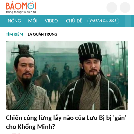
NÓNG
MỚI
VIDEO
CHỦ ĐỀ
#ASEAN Cup 2026
#Trí tuệ nhân tạo
#Mỹ - Iran
#Khám phá Việt Nam
TÌM KIẾM
LA QUÁN TRUNG
#Khám phá thế giới
Chiến công lừng lẫy nào của Lưu Bị bị 'gán'
cho Khổng Minh?