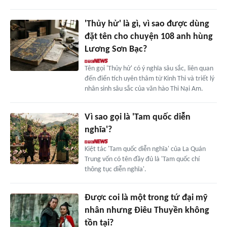
'Thủy hử' là gì, vì sao được dùng
đặt tên cho chuyện 108 anh hùng
Lương Sơn Bạc?
Tên gọi 'Thủy hử' có ý nghĩa sâu sắc, liên quan
đến điển tích uyên thâm từ Kinh Thi và triết lý
nhân sinh sâu sắc của văn hào Thi Nại Am.
Vì sao gọi là 'Tam quốc diễn
nghĩa'?
Kiệt tác 'Tam quốc diễn nghĩa' của La Quán
Trung vốn có tên đầy đủ là 'Tam quốc chí
thông tục diễn nghĩa'.
Được coi là một trong tứ đại mỹ
nhân nhưng Điêu Thuyền không
tồn tại?