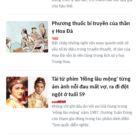
đựng triết lý sâu sắc, trở thành bài học quý giá
cho hậu thế.
Phương thuốc bí truyền của thần
y Hoa Đà
Bất chấp những nghi vấn xoay quanh một số
yếu tố kỳ diệu trong truyền thuyết, di sản của
Hoa Đà vẫn là nền tảng trong lịch sử y học
Trung Hoa.
Tài tử phim 'Hồng lâu mộng' từng
ám ảnh nỗi đau mất vợ, ra đi đột
ngột ở tuổi 59
Không chỉ ghi dấu ấn với vai Giả Dung trong
'Hồng lâu mộng' năm 1987, Dương Tuấn Dũng
còn tham gia đóng trong tác phẩm kinh điển
'Tam quốc diễn nghĩa'.