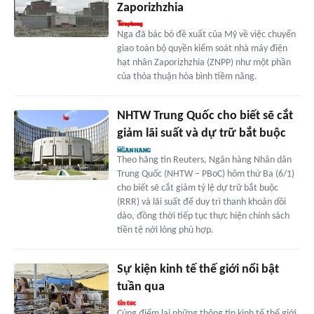
Zaporizhzhia
Nga đã bác bỏ đề xuất của Mỹ về việc chuyển
giao toàn bộ quyền kiểm soát nhà máy điện
hạt nhân Zaporizhzhia (ZNPP) như một phần
của thỏa thuận hòa bình tiềm năng.
NHTW Trung Quốc cho biết sẽ cắt
giảm lãi suất và dự trữ bắt buộc
Theo hãng tin Reuters, Ngân hàng Nhân dân
Trung Quốc (NHTW – PBoC) hôm thứ Ba (6/1)
cho biết sẽ cắt giảm tỷ lệ dự trữ bắt buộc
(RRR) và lãi suất để duy trì thanh khoản dồi
dào, đồng thời tiếp tục thực hiện chính sách
tiền tệ nới lỏng phù hợp.
Sự kiện kinh tế thế giới nổi bật
tuần qua
Cùng điểm lại những thông tin kinh tế thế giới