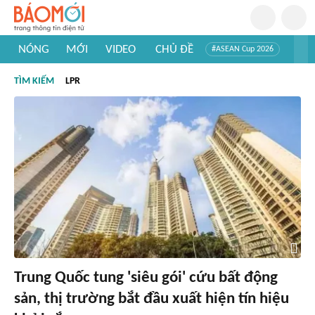
NÓNG
MỚI
VIDEO
CHỦ ĐỀ
#ASEAN Cup 2026
#Trí tuệ nhân tạo
#Mỹ - Iran
#Khám phá Việt Nam
TÌM KIẾM
LPR
#Khám phá thế giới
Trung Quốc tung 'siêu gói' cứu bất động
sản, thị trường bắt đầu xuất hiện tín hiệu