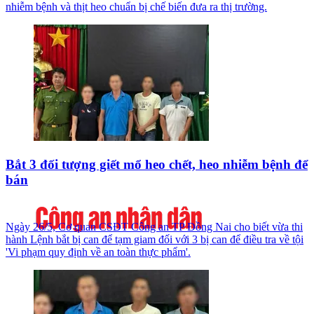
nhiễm bệnh và thịt heo chuẩn bị chế biến đưa ra thị trường.
Bắt 3 đối tượng giết mổ heo chết, heo nhiễm bệnh để
bán
Ngày 26/5, Cơ quan CSĐT Công an TP Đồng Nai cho biết vừa thi
hành Lệnh bắt bị can để tạm giam đối với 3 bị can để điều tra về tội
'Vi phạm quy định về an toàn thực phẩm'.