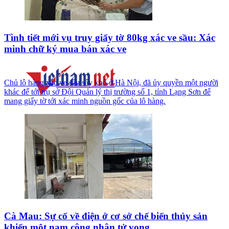
Tình tiết mới vụ truy giấy tờ 80kg xác ve sầu: Xác
minh chữ ký mua bán xác ve
Chủ lô hàng xác ve sầu sấy khô ở Hà Nội, đã ủy quyền một người
khác để tới trụ sở Đội Quản lý thị trường số 1, tỉnh Lạng Sơn để
mang giấy tờ tới xác minh nguồn gốc của lô hàng.
Cà Mau: Sự cố về điện ở cơ sở chế biến thủy sản
khiến một nam công nhân tử vong