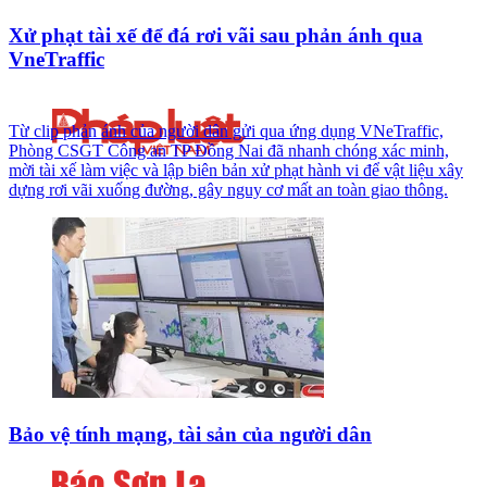
Xử phạt tài xế để đá rơi vãi sau phản ánh qua
VneTraffic
Từ clip phản ánh của người dân gửi qua ứng dụng VNeTraffic,
Phòng CSGT Công an TP Đồng Nai đã nhanh chóng xác minh,
mời tài xế làm việc và lập biên bản xử phạt hành vi để vật liệu xây
dựng rơi vãi xuống đường, gây nguy cơ mất an toàn giao thông.
Bảo vệ tính mạng, tài sản của người dân