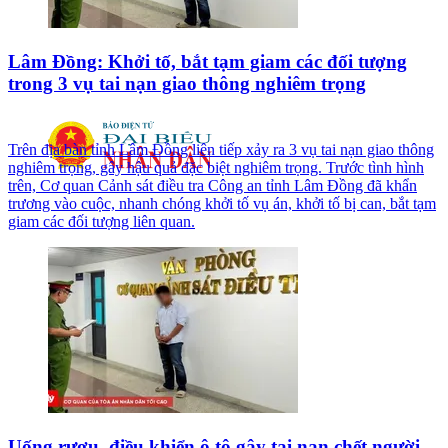
Lâm Đồng: Khởi tố, bắt tạm giam các đối tượng
trong 3 vụ tai nạn giao thông nghiêm trọng
Trên địa bàn tỉnh Lâm Đồng liên tiếp xảy ra 3 vụ tai nạn giao thông
nghiêm trọng, gây hậu quả đặc biệt nghiêm trọng. Trước tình hình
trên, Cơ quan Cảnh sát điều tra Công an tỉnh Lâm Đồng đã khẩn
trương vào cuộc, nhanh chóng khởi tố vụ án, khởi tố bị can, bắt tạm
giam các đối tượng liên quan.
Uống rượu, điều khiển ô tô gây tai nạn chết người