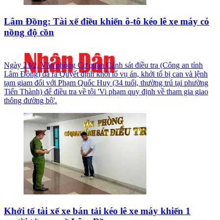
Lâm Đồng: Tài xế điều khiển ô-tô kéo lê xe máy có
nồng độ cồn
Ngày 23/2, Văn phòng Cơ quan Cảnh sát điều tra (Công an tỉnh
Lâm Đồng) đã ra Quyết định khởi tố vụ án, khởi tố bị can và lệnh
tạm giam đối với Phạm Quốc Huy (34 tuổi, thường trú tại phường
Tiến Thành) để điều tra về tội 'Vi phạm quy định về tham gia giao
thông đường bộ'.
Khởi tố tài xế xe bán tải kéo lê xe máy khiến 1