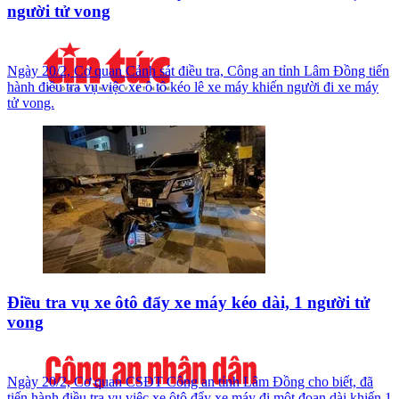
người tử vong
Ngày 20/2, Cơ quan Cảnh sát điều tra, Công an tỉnh Lâm Đồng tiến
hành điều tra vụ việc xe ô tô kéo lê xe máy khiến người đi xe máy
tử vong.
Điều tra vụ xe ôtô đẩy xe máy kéo dài, 1 người tử
vong
Ngày 20/2, Cơ quan CSĐT Công an tỉnh Lâm Đồng cho biết, đã
tiến hành điều tra vụ việc xe ôtô đẩy xe máy đi một đoạn dài khiến 1