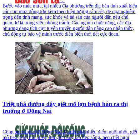
Bước vào mùa mưa, tại nhiều địa phương trên địa bàn tỉnh xuất hiện
các cơn mưa dông lớn kèm theo hiện tượng sấm sét, đe dọa nghiêm
trọng đến tính mạng, sức khỏe và tài sản của người dân nếu chủ
quan, lơ là trong việc phòng tránh. Các ngành chức năng, các địa
phương đang tích cực tuyên truyền người dân nâng cao nhận thức,
chủ động tự bảo vệ mình trước diễn biến thời tiết cực đoan.
Triệt phá đường dây giết mổ lợn bệnh bán ra thị
trường ở Đồng Nai
Công an thành phố Đồng Nai đã triệt phá nhiều điểm nuôi nhốt, giết
mổ heo (lợn) trái phép, thu giữ hàng tấn heo sống, heo chết nghi