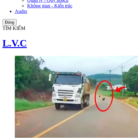
Quản lý - Quy hoạch
Không gian - Kiến trúc
Audio
Đóng
TÌM KIẾM
L.V.C