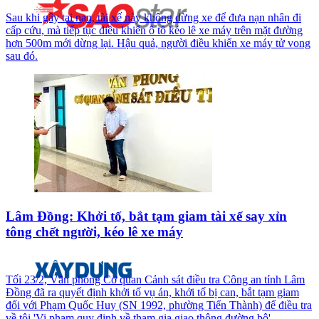
Sau khi gây tai nạn, tài xế này không dừng xe để đưa nạn nhân đi
cấp cứu, mà tiếp tục điều khiển ô tô kéo lê xe máy trên mặt đường
hơn 500m mới dừng lại. Hậu quả, người điều khiển xe máy tử vong
sau đó.
Lâm Đồng: Khởi tố, bắt tạm giam tài xế say xỉn
tông chết người, kéo lê xe máy
Tối 23/2, Văn phòng Cơ quan Cảnh sát điều tra Công an tỉnh Lâm
Đồng đã ra quyết định khởi tố vụ án, khởi tố bị can, bắt tạm giam
đối với Phạm Quốc Huy (SN 1992, phường Tiến Thành) để điều tra
về tội 'Vi phạm quy định về tham gia giao thông đường bộ'.