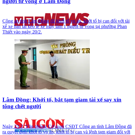
người tử vong ở Lâm Đồng
Công an tỉnh Lâm Đồng đã khởi tố vụ án, khởi tố bị can đối với tài
xế xe bán tải kéo lê xe máy làm 1 người tử vong tại phường Phan
Thiết vào ngày 20/2.
Lâm Đồng: Khởi tố, bắt tạm giam tài xế say xỉn
tông chết người
Ngày 23-2, Văn phòng Cơ quan CSĐT Công an tỉnh Lâm Đồng đã
ra quyết định khởi tố vụ án, khởi tố bị can và lệnh tạm giam đối với