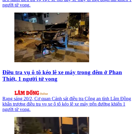
người tử vong.
Điều tra vụ ô tô kéo lê xe máy trong đêm ở Phan
Thiết, 1 người tử vong
Rạng sáng 20/2, Cơ quan Cảnh sát điều tra Công an tỉnh Lâm Đồng
khẩn trương điều tra vụ xe ô tô kéo lê xe máy trên đường khiến 1
người tử vong.