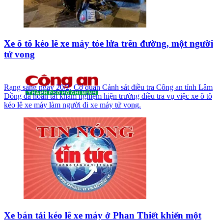
Xe ô tô kéo lê xe máy tóe lửa trên đường, một người
tử vong
Rạng sáng ngày 20/2, Cơ quan Cảnh sát điều tra Công an tỉnh Lâm
Đồng đã hoàn tất khám nghiệm hiện trường điều tra vụ việc xe ô tô
kéo lê xe máy làm người đi xe máy tử vong.
Xe bán tải kéo lê xe máy ở Phan Thiết khiến một