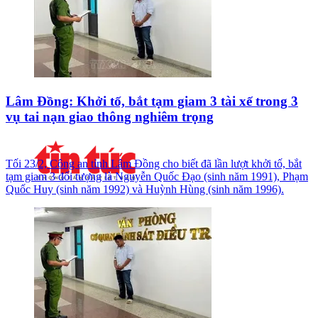
Lâm Đồng: Khởi tố, bắt tạm giam 3 tài xế trong 3
vụ tai nạn giao thông nghiêm trọng
Tối 23/2, Công an tỉnh Lâm Đồng cho biết đã lần lượt khởi tố, bắt
tạm giam 3 đối tượng là Nguyễn Quốc Đạo (sinh năm 1991), Phạm
Quốc Huy (sinh năm 1992) và Huỳnh Hùng (sinh năm 1996).