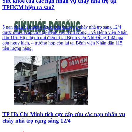
Sức khỏe của các nạn nhân vụ cháy nhà trọ tại
TPHCM hiện ra sao?
5 nạn nhân bị thương được cứu trong vụ cháy nhà trọ sáng 12/4
được đưa đi cấp cứu tại Bệnh viện Nhi Đồng 1 và Bệnh viện Nhân
dân 115. Hiện bệnh nhi điều trị tại Bệnh viện Nhi Đồng 1 đã qua
cơn nguy kịch, 4 trường hợp còn lại tại Bệnh viện Nhân dân 115
tiên lượng nặng.
TP Hồ Chí Minh tích cực cấp cứu các nạn nhân vụ
cháy nhà trọ rạng sáng 12/4