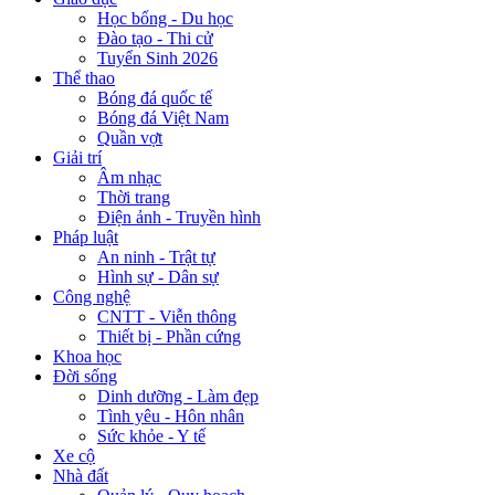
Học bổng - Du học
Đào tạo - Thi cử
Tuyển Sinh 2026
Thể thao
Bóng đá quốc tế
Bóng đá Việt Nam
Quần vợt
Giải trí
Âm nhạc
Thời trang
Điện ảnh - Truyền hình
Pháp luật
An ninh - Trật tự
Hình sự - Dân sự
Công nghệ
CNTT - Viễn thông
Thiết bị - Phần cứng
Khoa học
Đời sống
Dinh dưỡng - Làm đẹp
Tình yêu - Hôn nhân
Sức khỏe - Y tế
Xe cộ
Nhà đất