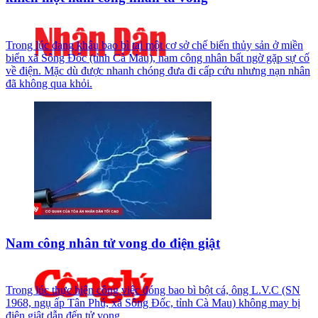
Trong lúc đang khâu bao bì tại một cơ sở chế biến thủy sản ở miền
biển xã Sông Đốc (tỉnh Cà Mau), nam công nhân bất ngờ gặp sự cố
về điện. Mặc dù được nhanh chóng đưa đi cấp cứu nhưng nạn nhân
đã không qua khỏi.
Nam công nhân tử vong do điện giật
Trong lúc thực hiện công việc đóng bao bì bột cá, ông L.V.C (SN
1968, ngụ ấp Tân Phú, xã Sông Đốc, tỉnh Cà Mau) không may bị
điện giật dẫn đến tử vong.