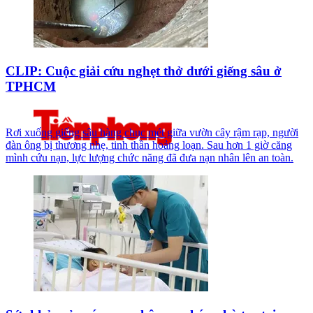
CLIP: Cuộc giải cứu nghẹt thở dưới giếng sâu ở
TPHCM
Rơi xuống giếng sâu hàng chục mét giữa vườn cây rậm rạp, người
đàn ông bị thương nhẹ, tinh thần hoảng loạn. Sau hơn 1 giờ căng
mình cứu nạn, lực lượng chức năng đã đưa nạn nhân lên an toàn.