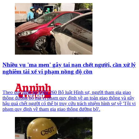
Nhiều vụ 'ma men' gây tai nạn chết người, cần xử lý
nghiêm tài xế vi phạm nồng độ cồn
Theo quy định tại Điều 260 Bộ luật Hình sự, người tham gia giao
thông đường bộ mà vi phạm quy định về an toàn giao thông và gây
hậu quả chết người có thể bị truy cứu trách nhiệm hình sự về 'Tội vi
phạm quy định về tham gia giao thông đường bộ'.