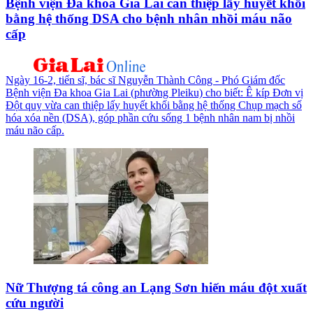
Bệnh viện Đa khoa Gia Lai can thiệp lấy huyết khối
bằng hệ thống DSA cho bệnh nhân nhồi máu não
cấp
Ngày 16-2, tiến sĩ, bác sĩ Nguyễn Thành Công - Phó Giám đốc
Bệnh viện Đa khoa Gia Lai (phường Pleiku) cho biết: Ê kíp Đơn vị
Đột quỵ vừa can thiệp lấy huyết khối bằng hệ thống Chụp mạch số
hóa xóa nền (DSA), góp phần cứu sống 1 bệnh nhân nam bị nhồi
máu não cấp.
Nữ Thượng tá công an Lạng Sơn hiến máu đột xuất
cứu người