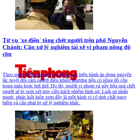
Từ vụ 'xe điên' tông chết người trên phố Nguyễn
Chánh: Cần xử lý nghiêm tài xế vi phạm nồng độ
cồn
Theo quan điểm của luật sư, pháp luật hiện hành áp dụng nguyên
tắc tuyệt đối cấm người điều khiển phương tiện có nồng độ cồn
trong máu hoặc hơi thở. Do đó, người vi phạm và gây hậu quả chết
người sẽ bị xem xét truy cứu trách nhiệm hình sự. Luật sư nhấn
mạnh, pháp luật luôn xem đây là một hành vi có tính chất nguy
hiểm và cần phải bị xử lý nghiêm khắc.