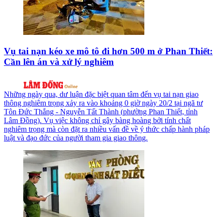
Vụ tai nạn kéo xe mô tô đi hơn 500 m ở Phan Thiết:
Cần lên án và xử lý nghiêm
Những ngày qua, dư luận đặc biệt quan tâm đến vụ tai nạn giao
thông nghiêm trọng xảy ra vào khoảng 0 giờ ngày 20/2 tại ngã tư
Tôn Đức Thắng - Nguyễn Tất Thành (phường Phan Thiết, tỉnh
Lâm Đồng). Vụ việc không chỉ gây bàng hoàng bởi tính chất
nghiêm trọng mà còn đặt ra nhiều vấn đề về ý thức chấp hành pháp
luật và đạo đức của người tham gia giao thông.