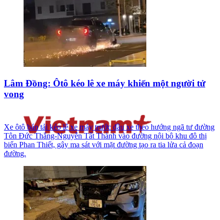
Lâm Đồng: Ôtô kéo lê xe máy khiến một người tử
vong
Xe ôtô bán tải kéo lê xe máy trước đầu xe theo hướng ngã tư đường
Tôn Đức Thắng-Nguyễn Tất Thành vào đường nội bộ khu đô thị
biển Phan Thiết, gây ma sát với mặt đường tạo ra tia lửa cả đoạn
đường.