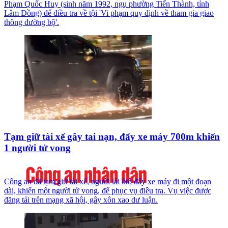
Phạm Quốc Huy (sinh năm 1992, ngụ phường Tiến Thành, tỉnh
Lâm Đồng) để điều tra về tội 'Vi phạm quy định về tham gia giao
thông đường bộ'.
Tạm giữ tài xế gây tai nạn, đẩy xe máy 700m khiến
1 người tử vong
Công an đã tạm giữ tài xế, người lái ôtô đẩy xe máy đi một đoạn
dài, khiến một người tử vong, để phục vụ điều tra. Vụ việc được
đăng tải trên mạng xã hội, gây xôn xao dư luận.