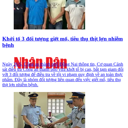
Khởi tố 3 đối tượng giết mổ, tiêu thụ thịt lợn nhiễm
bệnh
Ngày 26/5, Công an thành phố Đồng Nai thông tin, Cơ quan Cảnh
sát điều tra Công an thành phố vừa khởi tố bị can, bắt tạm giam đối
với 3 đối tượng để điều tra về tội vi phạm quy định về an toàn thực
phẩm. Đây là nhóm đối tượng liên quan đến việc giết mổ, tiêu thụ
thịt lợn nhiễm bệnh.