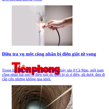
Điều tra vụ một công nhân bị điện giật tử vong
Trong lúc làm việc tại cơ sở chế biến thủy sản ở Cà Mau, một nam
công nhân bất ngờ bị điện giật do thiết bị rò rỉ điện, dù được đưa đi
cấp cứu nhưng không qua khỏi.