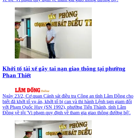
Khởi tố tài xế gây tai nạn giao thông tại phường
Phan Thiết
Ngày 23/2, Cơ quan Cảnh sát điều tra Công an tỉnh Lâm Đồng cho
biết đã khởi tố vụ án, khởi tố bị can và thi hành Lệnh tạm giam đối
với Phạm Quốc Huy (SN 1992), phường Tiến Thành, tỉnh Lâm
Đồng về tội 'Vi phạm quy định về tham gia giao thông đường bộ'.