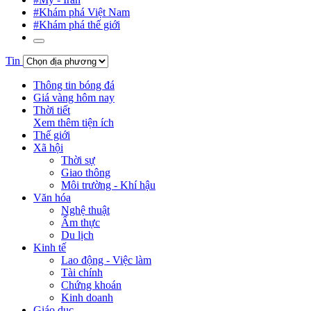
#Khám phá Việt Nam
#Khám phá thế giới
Tin
Thông tin bóng đá
Giá vàng hôm nay
Thời tiết
Xem thêm tiện ích
Thế giới
Xã hội
Thời sự
Giao thông
Môi trường - Khí hậu
Văn hóa
Nghệ thuật
Ẩm thực
Du lịch
Kinh tế
Lao động - Việc làm
Tài chính
Chứng khoán
Kinh doanh
Giáo dục