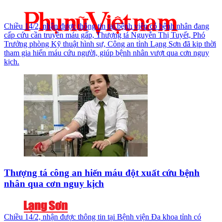
Chiều 14/2, nhận được thông tin tại bệnh viện có bệnh nhân đang
cấp cứu cần truyền máu gấp, Thượng tá Nguyễn Thị Tuyết, Phó
Trưởng phòng Kỹ thuật hình sự, Công an tỉnh Lạng Sơn đã kịp thời
tham gia hiến máu cứu người, giúp bệnh nhân vượt qua cơn nguy
kịch.
Thượng tá công an hiến máu đột xuất cứu bệnh
nhân qua cơn nguy kịch
Chiều 14/2, nhận được thông tin tại Bệnh viện Đa khoa tỉnh có