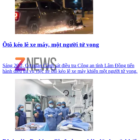
Ôtô kéo lê xe máy, một người tử vong
Sáng 20/2, Cơ quan Cảnh sát điều tra Công an tỉnh Lâm Đồng tiến
hành điều tra vụ việc xe ôtô kéo lê xe máy khiến một người tử vong.