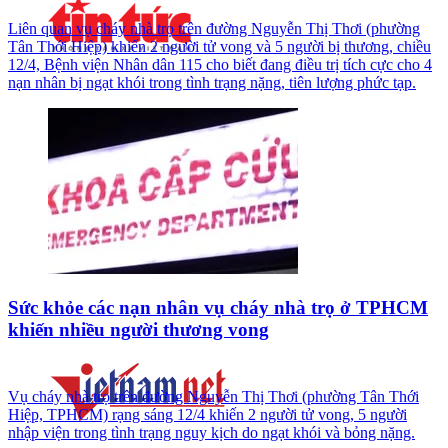
Liên quan vụ cháy nhà trọ trên đường Nguyễn Thị Thơi (phường
Tân Thới Hiệp) khiến 2 người tử vong và 5 người bị thương, chiều
12/4, Bệnh viện Nhân dân 115 cho biết đang điều trị tích cực cho 4
nạn nhân bị ngạt khói trong tình trạng nặng, tiên lượng phức tạp.
Sức khỏe các nạn nhân vụ cháy nhà trọ ở TPHCM
khiến nhiều người thương vong
Vụ cháy nhà trọ trên đường Nguyễn Thị Thơi (phường Tân Thới
Hiệp, TPHCM) rạng sáng 12/4 khiến 2 người tử vong, 5 người
nhập viện trong tình trạng nguy kịch do ngạt khói và bỏng nặng.