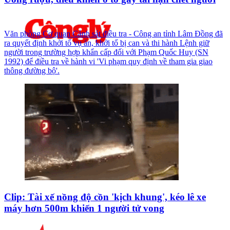
Văn phòng Cơ quan Cảnh sát điều tra - Công an tỉnh Lâm Đồng đã
ra quyết định khởi tố vụ án, khởi tố bị can và thi hành Lệnh giữ
người trong trường hợp khẩn cấp đối với Phạm Quốc Huy (SN
1992) để điều tra về hành vi 'Vi phạm quy định về tham gia giao
thông đường bộ'.
Clip: Tài xế nồng độ cồn 'kịch khung', kéo lê xe
máy hơn 500m khiến 1 người tử vong