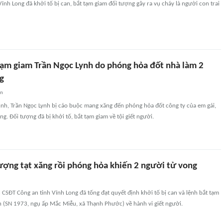
Vĩnh Long đã khởi tố bị can, bắt tạm giam đối tượng gây ra vụ cháy là người con trai
 tạm giam Trần Ngọc Lynh do phóng hỏa đốt nhà làm 2
g
an
ình, Trần Ngọc Lynh bị cáo buộc mang xăng đến phóng hỏa đốt công ty của em gái,
g. Đối tượng đã bị khởi tố, bắt tạm giam về tội giết người.
tượng tạt xăng rồi phóng hỏa khiến 2 người tử vong
CSĐT Công an tỉnh Vĩnh Long đã tống đạt quyết định khởi tố bị can và lệnh bắt tạm
h (SN 1973, ngụ ấp Mắc Miễu, xã Thạnh Phước) về hành vi giết người.