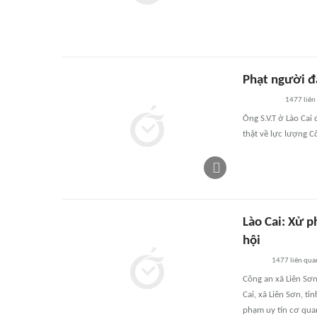
Phạt người đà
1477
liên
Ông S.V.T ở Lào Cai 
thật về lực lượng C
Lào Cai: Xử p
hội
1477
liên qua
Công an xã Liên Sơn
Cai, xã Liên Sơn, tỉ
phạm uy tín cơ quan