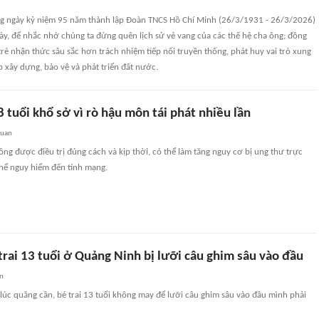
g ngày kỷ niệm 95 năm thành lập Đoàn TNCS Hồ Chí Minh (26/3/1931 - 26/3/2026)
ày, để nhắc nhớ chúng ta đừng quên lịch sử vẻ vang của các thế hệ cha ông; đồng
trẻ nhận thức sâu sắc hơn trách nhiệm tiếp nối truyền thống, phát huy vai trò xung
p xây dựng, bảo vệ và phát triển đất nước.
 tuổi khổ sở vì rò hậu môn tái phát nhiều lần
quan
g được điều trị đúng cách và kịp thời, có thể làm tăng nguy cơ bị ung thư trực
thể nguy hiểm đến tính mạng.
 trai 13 tuổi ở Quảng Ninh bị lưỡi câu ghim sâu vào đầu
an
g lúc quăng cần, bé trai 13 tuổi không may để lưỡi câu ghim sâu vào đầu mình phải