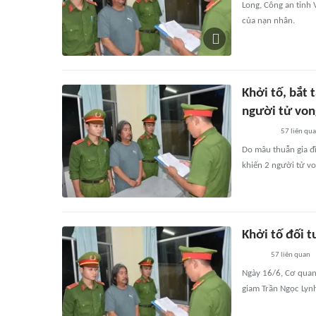
Long, Công an tỉnh 
của nạn nhân.
Khởi tố, bắt
người tử von
57
liên qu
Do mâu thuẫn gia đ
khiến 2 người tử von
Khởi tố đối 
57
liên quan
Ngày 16/6, Cơ quan 
giam Trần Ngọc Lyn