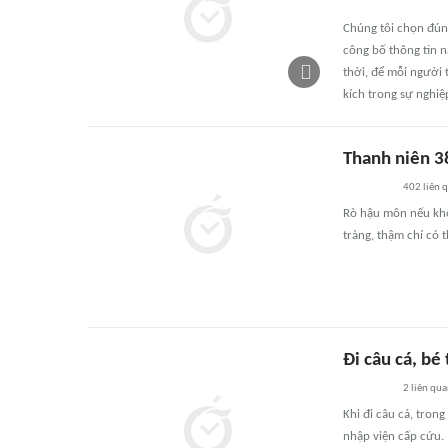
Chúng tôi chọn đún
công bố thông tin n
thời, để mỗi người 
kích trong sự nghiệ
Thanh niên 38
402
liên 
Rò hậu môn nếu khôn
tràng, thậm chí có 
Đi câu cá, bé
2
liên qu
Khi đi câu cá, tron
nhập viện cấp cứu.