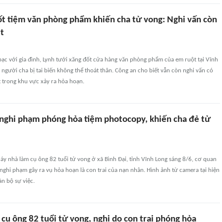
đốt tiệm văn phòng phẩm khiến cha tử vong: Nghi vấn còn
t
ạc với gia đình, Lynh tưới xăng đốt cửa hàng văn phòng phẩm của em ruột tại Vĩnh
 người cha bị tai biến không thể thoát thân. Công an cho biết vẫn còn nghi vấn có
 trong khu vực xảy ra hỏa hoạn.
h nghi phạm phóng hỏa tiệm photocopy, khiến cha đẻ tử
áy nhà làm cụ ông 82 tuổi tử vong ở xã Bình Đại, tỉnh Vĩnh Long sáng 8/6, cơ quan
nghi phạm gây ra vụ hỏa hoạn là con trai của nạn nhân. Hình ảnh từ camera tại hiện
àn bộ sự việc.
cụ ông 82 tuổi tử vong, nghi do con trai phóng hỏa