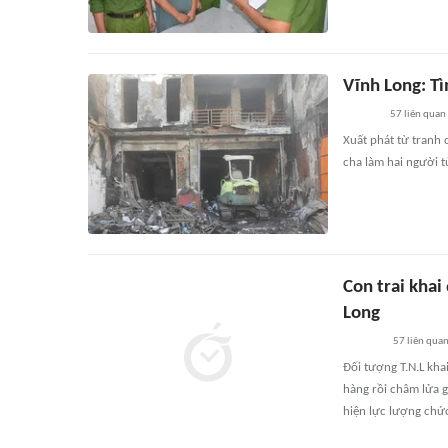
Vĩnh Long: T
57
liên quan
Xuất phát từ tranh
cha làm hai người t
Con trai khai
Long
57
liên qua
Đối tượng T.N.L kha
hàng rồi châm lửa g
hiện lực lượng chức