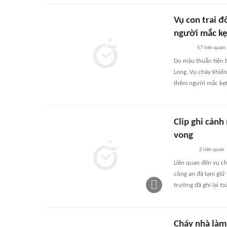
Vụ con trai 
người mắc kẹ
57
liên quan
Do mâu thuẫn tiền b
Long. Vụ cháy khiến
thêm người mắc kẹt
Clip ghi cản
vong
2
liên quan
Liên quan đến vụ ch
công an đã tạm giữ 
trường đã ghi lại to
Cháy nhà làm 