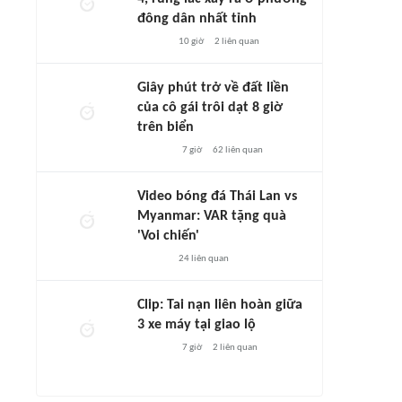
đông dân nhất tỉnh
10 giờ
2
liên quan
Giây phút trở về đất liền
của cô gái trôi dạt 8 giờ
trên biển
7 giờ
62
liên quan
Video bóng đá Thái Lan vs
Myanmar: VAR tặng quà
'Voi chiến'
24
liên quan
Clip: Tai nạn liên hoàn giữa
3 xe máy tại giao lộ
7 giờ
2
liên quan