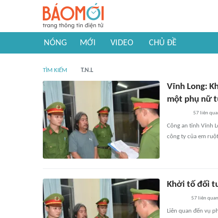
NÓNG
MỚI
VIDEO
CHỦ ĐỀ
TÌM KIẾM
T.N.L
Vĩnh Long: Kh
một phụ nữ t
57
liên qu
Công an tỉnh Vĩnh L
công ty của em ruột
Khởi tố đối 
57
liên qua
Liên quan đến vụ ph