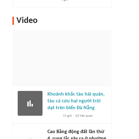
Video
Khoảnh khắc tàu hải quân,
tàu cá cứu hai người trôi
dạt trên biển Đà Nẵng
11 giờ
62
liên quan
Cao Bằng động đất lần thứ
4, rung lắc xảy ra ở phường