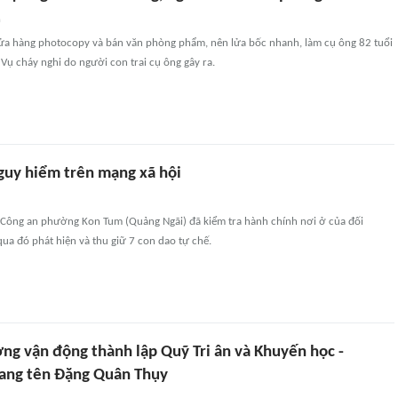
n
 cửa hàng photocopy và bán văn phòng phẩm, nên lửa bốc nhanh, làm cụ ông 82 tuổi
 Vụ cháy nghi do người con trai cụ ông gây ra.
guy hiểm trên mạng xã hội
 Công an phường Kon Tum (Quảng Ngãi) đã kiểm tra hành chính nơi ở của đối
 qua đó phát hiện và thu giữ 7 con dao tự chế.
ng vận động thành lập Quỹ Tri ân và Khuyến học -
ang tên Đặng Quân Thụy