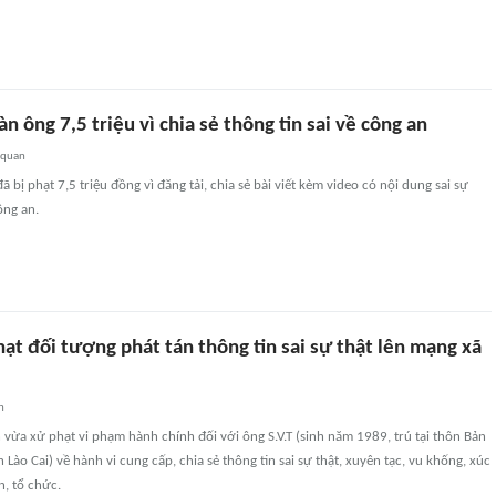
n ông 7,5 triệu vì chia sẻ thông tin sai về công an
 quan
đã bị phạt 7,5 triệu đồng vì đăng tải, chia sẻ bài viết kèm video có nội dung sai sự
ông an.
hạt đối tượng phát tán thông tin sai sự thật lên mạng xã
n
 vừa xử phạt vi phạm hành chính đối với ông S.V.T (sinh năm 1989, trú tại thôn Bản
nh Lào Cai) về hành vi cung cấp, chia sẻ thông tin sai sự thật, xuyên tạc, vu khống, xúc
, tổ chức.