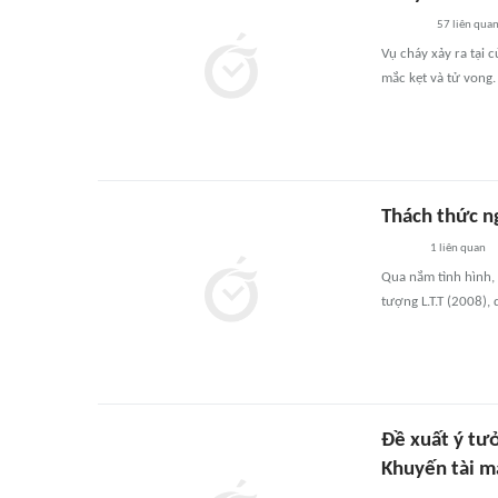
57
liên qua
Vụ cháy xảy ra tại
mắc kẹt và tử vong.
Thách thức n
1
liên quan
Qua nắm tình hình,
tượng L.T.T (2008),
Đề xuất ý tưở
Khuyến tài m