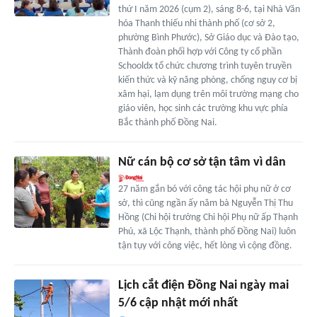
thứ I năm 2026 (cụm 2), sáng 8-6, tại Nhà Văn
hóa Thanh thiếu nhi thành phố (cơ sở 2,
phường Bình Phước), Sở Giáo dục và Đào tạo,
Thành đoàn phối hợp với Công ty cổ phần
Schooldx tổ chức chương trình tuyên truyền
kiến thức và kỹ năng phòng, chống nguy cơ bị
xâm hại, lạm dụng trên môi trường mạng cho
giáo viên, học sinh các trường khu vực phía
Bắc thành phố Đồng Nai.
Nữ cán bộ cơ sở tận tâm vì dân
27 năm gắn bó với công tác hội phụ nữ ở cơ
sở, thì cũng ngần ấy năm bà Nguyễn Thị Thu
Hồng (Chi hội trưởng Chi hội Phụ nữ ấp Thạnh
Phú, xã Lộc Thạnh, thành phố Ðồng Nai) luôn
tận tụy với công việc, hết lòng vì cộng đồng.
Lịch cắt điện Đồng Nai ngày mai
5/6 cập nhật mới nhất