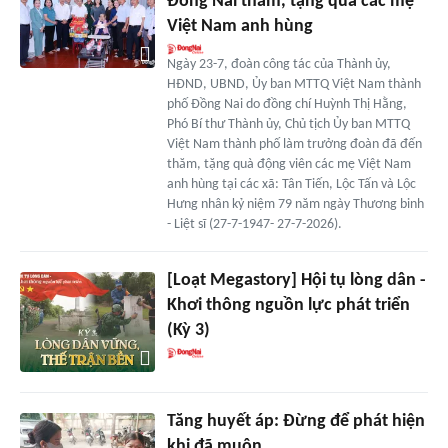
Đồng Nai thăm, tặng quà các mẹ
Việt Nam anh hùng
Ngày 23-7, đoàn công tác của Thành ủy,
HĐND, UBND, Ủy ban MTTQ Việt Nam thành
phố Đồng Nai do đồng chí Huỳnh Thị Hằng,
Phó Bí thư Thành ủy, Chủ tịch Ủy ban MTTQ
Việt Nam thành phố làm trưởng đoàn đã đến
thăm, tặng quà động viên các mẹ Việt Nam
anh hùng tại các xã: Tân Tiến, Lộc Tấn và Lộc
Hưng nhân kỷ niệm 79 năm ngày Thương binh
- Liệt sĩ (27-7-1947- 27-7-2026).
[Loạt Megastory] Hội tụ lòng dân -
Khơi thông nguồn lực phát triển
(Kỳ 3)
Tăng huyết áp: Đừng để phát hiện
khi đã muộn