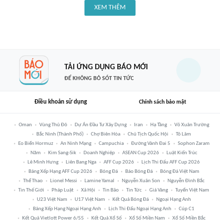
XEM THÊM
TẢI ỨNG DỤNG BÁO MỚI
ĐỂ KHÔNG BỎ SÓT TIN TỨC
Điều khoản sử dụng
Chính sách bảo mật
Oman
Vùng Thủ Đô
Dự Án Đầu Tư Xây Dựng
Iran
Hạ Tầng
Võ Xuân Trường
Bắc Ninh (thành Phố)
Chợ Biên Hòa
Chủ Tịch Quốc Hội
Tô Lâm
Eo Biển Hormuz
An Ninh Mạng
Campuchia
Đường Vành Đai 5
Sophon Zaram
Năm
Kim Sang-Sik
Doanh Nghiệp
ASEAN Cup 2026
Luật Kiến Trúc
Lê Minh Hưng
Liên Bang Nga
AFF Cup 2026
Lịch Thi Đấu AFF Cup 2026
Bảng Xếp Hạng AFF Cup 2026
Bóng Đá
Báo Bóng Đá
Bóng Đá Việt Nam
Thể Thao
Lionel Messi
Lamine Yamal
Nguyễn Xuân Son
Nguyễn Đình Bắc
Tin Thế Giới
Pháp Luật
Xã Hội
Tin Bão
Tin Tức
Giá Vàng
Tuyển Việt Nam
U23 Việt Nam
U17 Việt Nam
Kết Quả Bóng Đá
Ngoại Hạng Anh
Bảng Xếp Hạng Ngoại Hạng Anh
Lịch Thi Đấu Ngoại Hạng Anh
Cúp C1
Kết Quả Vietlott Power 6/55
Kết Quả Xổ Số
Xổ Số Miền Nam
Xổ Số Miền Bắc