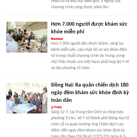
thiểu số và khu vực biên giới, ý nghĩa của
chương trình càng được nhân lên.
Hơn 7.000 người được khám sức
khỏe miễn phí
Hơn 7.000 người dân được khám, sàng lọc
bệnh miễn phí, cập nhật hồ sơ sức khỏe điện
tử trong chuỗi chương trình do Trung ương
Hội Thầy thuốc trẻ Việt Nam phối hợp Bộ Y tế
và địa phương tổ chức.
Đồng Nai: Ra quân chiến dịch 180
ngày đêm khám sức khỏe định kỳ
toàn dân
Sáng 12-7, tại Trung tâm Dịch vụ tổng hợp
phường Trị An, Sở Y tế thành phố Đồng Nai tổ
chức Lễ ra quân hưởng ứng Chiến dịch cao
điểm 180 ngày đêm khám sức khỏe định kỳ
toàn dân theo Chỉ thị số 17/CT-TTg ngày 6-5-