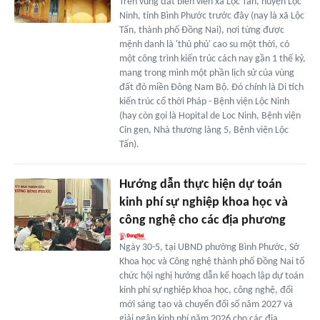
Trên vùng đất biên viễn xã Lộc Tấn, huyện Lộc
Ninh, tỉnh Bình Phước trước đây (nay là xã Lộc
Tấn, thành phố Đồng Nai), nơi từng được
mệnh danh là 'thủ phủ' cao su một thời, có
một công trình kiến trúc cách nay gần 1 thế kỷ,
mang trong mình một phần lịch sử của vùng
đất đỏ miền Đông Nam Bộ. Đó chính là Di tích
kiến trúc cổ thời Pháp - Bệnh viện Lộc Ninh
(hay còn gọi là Hopital de Loc Ninh, Bệnh viện
Cin gen, Nhà thương làng 5, Bệnh viện Lộc
Tấn).
Hướng dẫn thực hiện dự toán
kinh phí sự nghiệp khoa học và
công nghệ cho các địa phương
Ngày 30-5, tại UBND phường Bình Phước, Sở
Khoa học và Công nghệ thành phố Đồng Nai tổ
chức hội nghị hướng dẫn kế hoạch lập dự toán
kinh phí sự nghiệp khoa học, công nghệ, đổi
mới sáng tạo và chuyển đổi số năm 2027 và
giải ngân kinh phí năm 2026 cho các địa