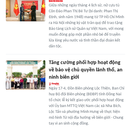
Giữa những ngày tháng 4 lịch sử, nữ cựu tù
Côn Đảo Phan Thị Bé Tư (bí danh: Phan Thị
Định, sinh năm 1948) mang từ TP Hồ Chí Minh
ra Hà Nội những kỷ vật trân quý để trao tặng
Bảo tàng Lịch sử Quân sự Việt Nam, với mong
muốn đóng góp một phần nhỏ bé để truyền
lửa lòng yêu nước và tinh thần đại đoàn kết
dân tộc.
Tăng cường phối hợp hoạt động
về bảo vệ chủ quyền lãnh thổ, an
ninh biên giới
Ngày 17-4, Đồn Biên phòng Lộc Thiện, Ban Chỉ
huy Bộ đội Biên phòng (BĐBP) tỉnh Đồng Nai
tổ chức lễ ký kết giao ước phối hợp hoạt động
với Ủy ban MTTQ Việt Nam các xã Nha Bích,
Lộc Tấn và phường Minh Hưng về thực hiện
mô hình Từ nội địa hướng về biên giới - Chung
tay vì an sinh cộng đồng.