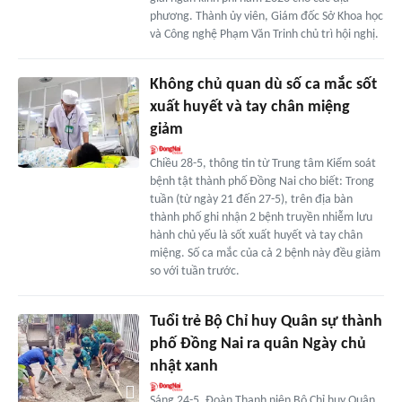
phương. Thành ủy viên, Giám đốc Sở Khoa học
và Công nghệ Phạm Văn Trinh chủ trì hội nghị.
Không chủ quan dù số ca mắc sốt
xuất huyết và tay chân miệng
giảm
Chiều 28-5, thông tin từ Trung tâm Kiểm soát
bệnh tật thành phố Đồng Nai cho biết: Trong
tuần (từ ngày 21 đến 27-5), trên địa bàn
thành phố ghi nhận 2 bệnh truyền nhiễm lưu
hành chủ yếu là sốt xuất huyết và tay chân
miệng. Số ca mắc của cả 2 bệnh này đều giảm
so với tuần trước.
Tuổi trẻ Bộ Chỉ huy Quân sự thành
phố Đồng Nai ra quân Ngày chủ
nhật xanh
Sáng 24-5, Đoàn Thanh niên Bộ Chỉ huy Quân