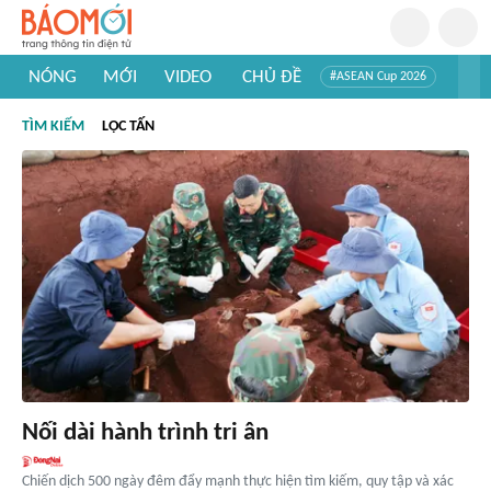
NÓNG
MỚI
VIDEO
CHỦ ĐỀ
#ASEAN Cup 2026
#Trí tuệ nhân tạo
#Mỹ - Iran
#Khám phá Việt Nam
TÌM KIẾM
LỘC TẤN
#Khám phá thế giới
Nối dài hành trình tri ân
Chiến dịch 500 ngày đêm đẩy mạnh thực hiện tìm kiếm, quy tập và xác