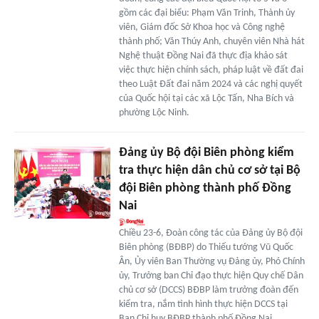
gồm các đại biểu: Phạm Văn Trinh, Thành ủy
viên, Giám đốc Sở Khoa học và Công nghệ
thành phố; Văn Thúy Anh, chuyên viên Nhà hát
Nghệ thuật Đồng Nai đã thực địa khảo sát
việc thực hiện chính sách, pháp luật về đất đai
theo Luật Đất đai năm 2024 và các nghị quyết
của Quốc hội tại các xã Lộc Tấn, Nha Bích và
phường Lộc Ninh.
Đảng ủy Bộ đội Biên phòng kiểm
tra thực hiện dân chủ cơ sở tại Bộ
đội Biên phòng thành phố Đồng
Nai
Chiều 23-6, Đoàn công tác của Đảng ủy Bộ đội
Biên phòng (BĐBP) do Thiếu tướng Vũ Quốc
Ân, Ủy viên Ban Thường vụ Đảng ủy, Phó Chính
ủy, Trưởng ban Chỉ đạo thực hiện Quy chế Dân
chủ cơ sở (DCCS) BĐBP làm trưởng đoàn đến
kiểm tra, nắm tình hình thực hiện DCCS tại
Ban Chỉ huy BĐBP thành phố Đồng Nai.