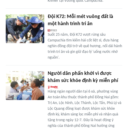
Khmer tại Vương quốc Campuchia.
Đội K72: Mỗi mét vuông đất là
một hành trình tri ân
Suốt 25 năm, Đội K72 vượt rừng sâu
Campuchia tìm kiếm hài cốt liệt sĩ, đưa hàng
nghìn đồng đội trở về quê hương, nối dài hành
trình tri ân và gìn giữ đạo lý 'uống nước nhớ
nguồn'.
Người dân phấn khởi vì được
khám sức khỏe định kỳ miễn phí
Hàng ngàn người dân tại 6 xã, phường vùng
An toàn khu thuộc thành phố Đồng Nai gồm:
Trị An, Lộc Ninh, Lộc Thành, Lộc Tấn, Phú Lý và
Lộc Quang đồng loạt được khám sức khỏe
định kỳ, khám sàng lọc miễn phí và nhận quà
tặng trong ngày 12-7. Đây là hoạt động ý
nghĩa của thành phố Đồng Nai hưởng ứng