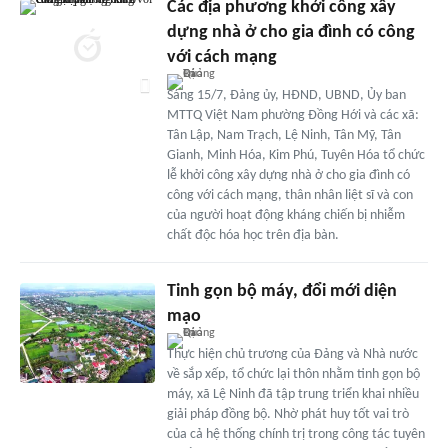
Các địa phương khởi công xây
dựng nhà ở cho gia đình có công
với cách mạng
Sáng 15/7, Đảng ủy, HĐND, UBND, Ủy ban
MTTQ Việt Nam phường Đồng Hới và các xã:
Tân Lập, Nam Trạch, Lệ Ninh, Tân Mỹ, Tân
Gianh, Minh Hóa, Kim Phú, Tuyên Hóa tổ chức
lễ khởi công xây dựng nhà ở cho gia đình có
công với cách mạng, thân nhân liệt sĩ và con
của người hoạt động kháng chiến bị nhiễm
chất độc hóa học trên địa bàn.
Tinh gọn bộ máy, đổi mới diện
mạo
Thực hiện chủ trương của Đảng và Nhà nước
về sắp xếp, tổ chức lại thôn nhằm tinh gọn bộ
máy, xã Lệ Ninh đã tập trung triển khai nhiều
giải pháp đồng bộ. Nhờ phát huy tốt vai trò
của cả hệ thống chính trị trong công tác tuyên