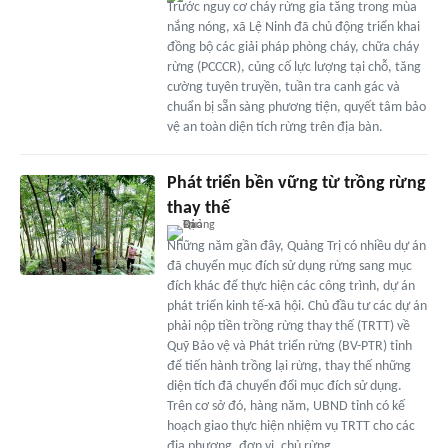
Trước nguy cơ cháy rừng gia tăng trong mùa
nắng nóng, xã Lệ Ninh đã chủ động triển khai
đồng bộ các giải pháp phòng cháy, chữa cháy
rừng (PCCCR), củng cố lực lượng tại chỗ, tăng
cường tuyên truyền, tuần tra canh gác và
chuẩn bị sẵn sàng phương tiện, quyết tâm bảo
vệ an toàn diện tích rừng trên địa bàn.
Phát triển bền vững từ trồng rừng
thay thế
Những năm gần đây, Quảng Trị có nhiều dự án
đã chuyển mục đích sử dụng rừng sang mục
đích khác để thực hiện các công trình, dự án
phát triển kinh tế-xã hội. Chủ đầu tư các dự án
phải nộp tiền trồng rừng thay thế (TRTT) về
Quỹ Bảo vệ và Phát triển rừng (BV-PTR) tỉnh
để tiến hành trồng lại rừng, thay thế những
diện tích đã chuyển đổi mục đích sử dụng.
Trên cơ sở đó, hàng năm, UBND tỉnh có kế
hoạch giao thực hiện nhiệm vụ TRTT cho các
địa phương, đơn vị, chủ rừng…