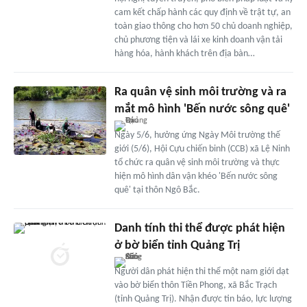
cam kết chấp hành các quy định về trật tự, an
toàn giao thông cho hơn 50 chủ doanh nghiệp,
chủ phương tiện và lái xe kinh doanh vận tải
hàng hóa, hành khách trên địa bàn…
Ra quân vệ sinh môi trường và ra
mắt mô hình 'Bến nước sông quê'
Ngày 5/6, hưởng ứng Ngày Môi trường thế
giới (5/6), Hội Cựu chiến binh (CCB) xã Lệ Ninh
tổ chức ra quân vệ sinh môi trường và thực
hiện mô hình dân vận khéo 'Bến nước sông
quê' tại thôn Ngô Bắc.
Danh tính thi thể được phát hiện
ở bờ biển tỉnh Quảng Trị
Người dân phát hiện thi thể một nam giới dạt
vào bờ biển thôn Tiền Phong, xã Bắc Trạch
(tỉnh Quảng Trị). Nhận được tin báo, lực lượng