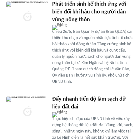
Phát triển sinh kế thích ứng với
biến đổi khí hậu cho người dân
vùng nông thôn
Chiều 26/6, Ban Quản lý dự án (Ban QLDA) cải
thiện thu nhập và nguồn nhân lực tỉnh tổ chức
hội thảo khởi động dự án 'Tăng cường sinh kế
thích ứng với biến đổi khí hậu và cung cấp,
quản lý nguồn nước sạch cho người dân vùng
nông thôn tại xã Kim Ngân và Lệ Ninh, tỉnh
Quảng Trị'. Tham dự có đồng chí Lê Văn Bảo,
Ủy viên Ban Thường vụ Tỉnh ủy, Phó Chủ tịch
UBND tỉnh.
Đẩy nhanh tiến độ làm sạch dữ
liệu đất đai
Thực hiện chỉ đạo của UBND tỉnh về việc xây
dựng hệ thống dữ liệu đất đai 'đúng, đủ, sạch,
sống', những ngày này, không khí làm việc tại
xã Lệ Ninh diễn ra hết sức khẩn trương. Với