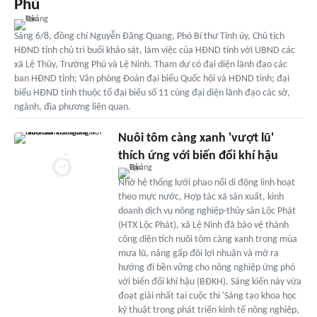
Phú
Sáng 6/8, đồng chí Nguyễn Đăng Quang, Phó Bí thư Tỉnh ủy, Chủ tịch
HĐND tỉnh chủ trì buổi khảo sát, làm việc của HĐND tỉnh với UBND các
xã Lệ Thủy, Trường Phú và Lệ Ninh. Tham dự có đại diện lãnh đạo các
ban HĐND tỉnh; Văn phòng Đoàn đại biểu Quốc hội và HĐND tỉnh; đại
biểu HĐND tỉnh thuộc tổ đại biểu số 11 cùng đại diện lãnh đạo các sở,
ngành, địa phương liên quan.
Nuôi tôm càng xanh 'vượt lũ'
thích ứng với biến đổi khí hậu
Nhờ hệ thống lưới phao nổi di động linh hoạt
theo mực nước, Hợp tác xã sản xuất, kinh
doanh dịch vụ nông nghiệp-thủy sản Lộc Phát
(HTX Lộc Phát), xã Lệ Ninh đã bảo vệ thành
công diện tích nuôi tôm càng xanh trong mùa
mưa lũ, nâng gấp đôi lợi nhuận và mở ra
hướng đi bền vững cho nông nghiệp ứng phó
với biến đổi khí hậu (BĐKH). Sáng kiến này vừa
đoạt giải nhất tại cuộc thi 'Sáng tạo khoa học
kỹ thuật trong phát triển kinh tế nông nghiệp,