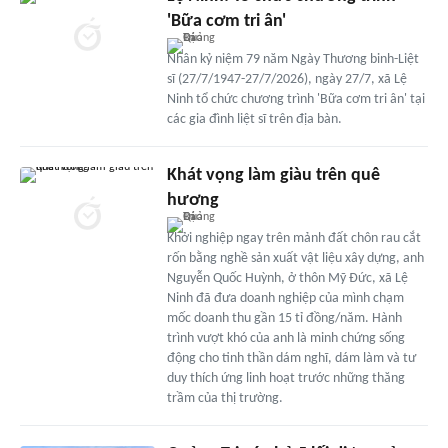
'Bữa cơm tri ân'
Nhân kỷ niệm 79 năm Ngày Thương binh-Liệt
sĩ (27/7/1947-27/7/2026), ngày 27/7, xã Lệ
Ninh tổ chức chương trình 'Bữa cơm tri ân' tại
các gia đình liệt sĩ trên địa bàn.
Khát vọng làm giàu trên quê
hương
Khởi nghiệp ngay trên mảnh đất chôn rau cắt
rốn bằng nghề sản xuất vật liệu xây dựng, anh
Nguyễn Quốc Huỳnh, ở thôn Mỹ Đức, xã Lệ
Ninh đã đưa doanh nghiệp của mình chạm
mốc doanh thu gần 15 tỉ đồng/năm. Hành
trình vượt khó của anh là minh chứng sống
động cho tinh thần dám nghĩ, dám làm và tư
duy thích ứng linh hoạt trước những thăng
trầm của thị trường.