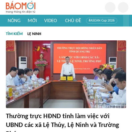
NÓNG
MỚI
VIDEO
CHỦ ĐỀ
#ASEAN Cup 2026
#Trí tuệ nhân tạo
#Mỹ - Iran
#Khám phá Việt Nam
TÌM KIẾM
LỆ NINH
#Khám phá thế giới
Thường trực HĐND tỉnh làm việc với
UBND các xã Lệ Thủy, Lệ Ninh và Trường