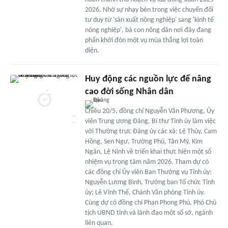
2026. Nhờ sự nhạy bén trong việc chuyển đổi
tư duy từ 'sản xuất nông nghiệp' sang 'kinh tế
nông nghiệp', bà con nông dân nơi đây đang
phấn khởi đón một vụ mùa thắng lợi toàn
diện.
Huy động các nguồn lực để nâng
cao đời sống Nhân dân
Chiều 20/5, đồng chí Nguyễn Văn Phương, Ủy
viên Trung ương Đảng, Bí thư Tỉnh ủy làm việc
với Thường trực Đảng ủy các xã: Lệ Thủy, Cam
Hồng, Sen Ngư, Trường Phú, Tân Mỹ, Kim
Ngân, Lệ Ninh về triển khai thực hiện một số
nhiệm vụ trọng tâm năm 2026. Tham dự có
các đồng chí Ủy viên Ban Thường vụ Tỉnh ủy:
Nguyễn Lương Bình, Trưởng ban Tổ chức Tỉnh
ủy; Lê Vĩnh Thế, Chánh Văn phòng Tỉnh ủy.
Cùng dự có đồng chí Phan Phong Phú, Phó Chủ
tịch UBND tỉnh và lãnh đạo một số sở, ngành
liên quan.