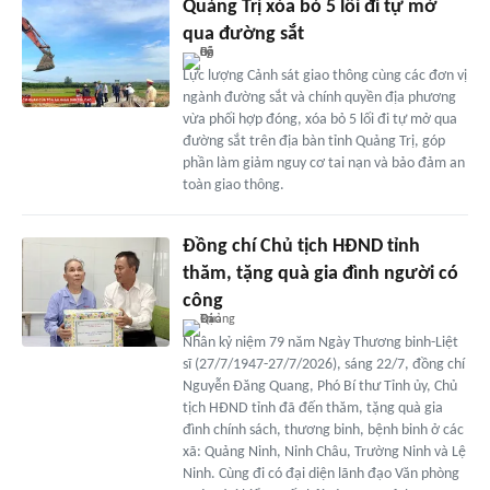
Quảng Trị xóa bỏ 5 lối đi tự mở
qua đường sắt
Lực lượng Cảnh sát giao thông cùng các đơn vị
ngành đường sắt và chính quyền địa phương
vừa phối hợp đóng, xóa bỏ 5 lối đi tự mở qua
đường sắt trên địa bàn tỉnh Quảng Trị, góp
phần làm giảm nguy cơ tai nạn và bảo đảm an
toàn giao thông.
Đồng chí Chủ tịch HĐND tỉnh
thăm, tặng quà gia đình người có
công
Nhân kỷ niệm 79 năm Ngày Thương binh-Liệt
sĩ (27/7/1947-27/7/2026), sáng 22/7, đồng chí
Nguyễn Đăng Quang, Phó Bí thư Tỉnh ủy, Chủ
tịch HĐND tỉnh đã đến thăm, tặng quà gia
đình chính sách, thương binh, bệnh binh ở các
xã: Quảng Ninh, Ninh Châu, Trường Ninh và Lệ
Ninh. Cùng đi có đại diện lãnh đạo Văn phòng