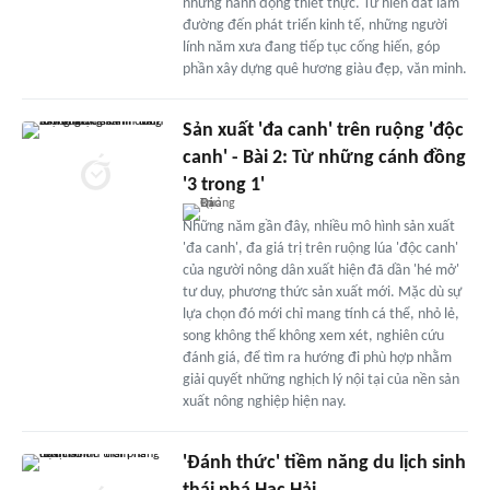
những hành động thiết thực. Từ hiến đất làm
đường đến phát triển kinh tế, những người
lính năm xưa đang tiếp tục cống hiến, góp
phần xây dựng quê hương giàu đẹp, văn minh.
Sản xuất 'đa canh' trên ruộng 'độc
canh' - Bài 2: Từ những cánh đồng
'3 trong 1'
Những năm gần đây, nhiều mô hình sản xuất
'đa canh', đa giá trị trên ruộng lúa 'độc canh'
của người nông dân xuất hiện đã dần 'hé mở'
tư duy, phương thức sản xuất mới. Mặc dù sự
lựa chọn đó mới chỉ mang tính cá thể, nhỏ lẻ,
song không thể không xem xét, nghiên cứu
đánh giá, để tìm ra hướng đi phù hợp nhằm
giải quyết những nghịch lý nội tại của nền sản
xuất nông nghiệp hiện nay.
'Đánh thức' tiềm năng du lịch sinh