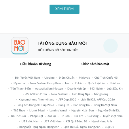
XEM THÊM
TẢI ỨNG DỤNG BÁO MỚI
ĐỂ KHÔNG BỎ SÓT TIN TỨC
Điều khoản sử dụng
Chính sách bảo mật
Đội Tuyển Việt Nam
Ukraine
Điểm Chuẩn
Malaysia
Chủ Tịch Quốc Hội
Myanmar
New Zealand Cindy Kiro
Iran
Tô Lâm
Quốc Hội Lào
Thái Lan
Trần Thanh Mẫn
Australia Sam Mostyn
Doanh Nghiệp
Mũi Nghê
Luật Dầu Khí
ASEAN Cup 2026
New Zealand
Liên Bang Nga
Nắng Nóng
Xaysomphone Phomvihane
AFF Cup 2026
Lịch Thi Đấu AFF Cup 2026
Bảng Xếp Hạng AFF Cup 2026
Bóng Đá
Báo Bóng Đá
Bóng Đá Việt Nam
Thể Thao
Lionel Messi
Lamine Yamal
Nguyễn Xuân Son
Nguyễn Đình Bắc
Tin Thế Giới
Pháp Luật
Xã Hội
Tin Bão
Tin Tức
Giá Vàng
Tuyển Việt Nam
U23 Việt Nam
U17 Việt Nam
Kết Quả Bóng Đá
Ngoại Hạng Anh
Bảng Xếp Hạng Ngoại Hạng Anh
Lịch Thi Đấu Ngoại Hạng Anh
Cúp C1