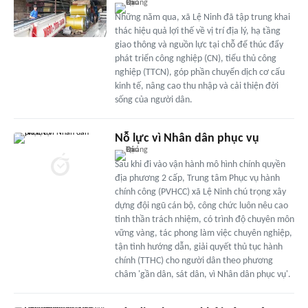
Những năm qua, xã Lệ Ninh đã tập trung khai
thác hiệu quả lợi thế về vị trí địa lý, hạ tầng
giao thông và nguồn lực tại chỗ để thúc đẩy
phát triển công nghiệp (CN), tiểu thủ công
nghiệp (TTCN), góp phần chuyển dịch cơ cấu
kinh tế, nâng cao thu nhập và cải thiện đời
sống của người dân.
Nỗ lực vì Nhân dân phục vụ
Sau khi đi vào vận hành mô hình chính quyền
địa phương 2 cấp, Trung tâm Phục vụ hành
chính công (PVHCC) xã Lệ Ninh chú trọng xây
dựng đội ngũ cán bộ, công chức luôn nêu cao
tinh thần trách nhiệm, có trình độ chuyên môn
vững vàng, tác phong làm việc chuyên nghiệp,
tận tình hướng dẫn, giải quyết thủ tục hành
chính (TTHC) cho người dân theo phương
châm 'gần dân, sát dân, vì Nhân dân phục vụ'.