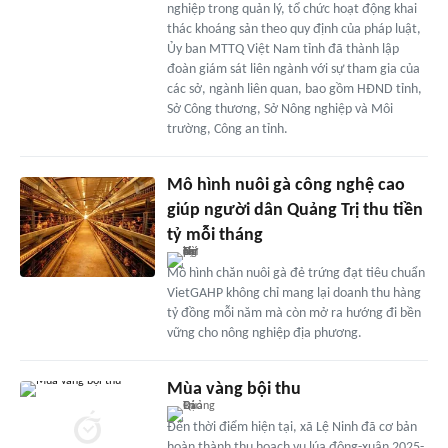
nghiệp trong quản lý, tổ chức hoạt động khai
thác khoáng sản theo quy định của pháp luật,
Ủy ban MTTQ Việt Nam tỉnh đã thành lập
đoàn giám sát liên ngành với sự tham gia của
các sở, ngành liên quan, bao gồm HĐND tỉnh,
Sở Công thương, Sở Nông nghiệp và Môi
trường, Công an tỉnh.
Mô hình nuôi gà công nghệ cao
giúp người dân Quảng Trị thu tiền
tỷ mỗi tháng
Mô hình chăn nuôi gà đẻ trứng đạt tiêu chuẩn
VietGAHP không chỉ mang lại doanh thu hàng
tỷ đồng mỗi năm mà còn mở ra hướng đi bền
vững cho nông nghiệp địa phương.
Mùa vàng bội thu
Đến thời điểm hiện tại, xã Lệ Ninh đã cơ bản
hoàn thành thu hoạch vụ lúa đông-xuân 2025-