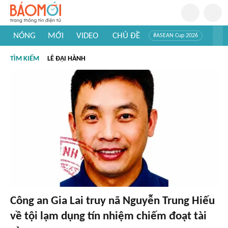
NÓNG
MỚI
VIDEO
CHỦ ĐỀ
#ASEAN Cup 2026
#Trí tuệ nhân tạo
#Mỹ - Iran
#Khám phá Việt Nam
TÌM KIẾM
LÊ ĐẠI HÀNH
#Khám phá thế giới
Công an Gia Lai truy nã Nguyễn Trung Hiếu
về tội lạm dụng tín nhiệm chiếm đoạt tài