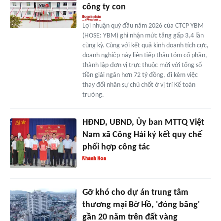
công ty con
Lợi nhuận quý đầu năm 2026 của CTCP YBM
(HOSE: YBM) ghi nhận mức tăng gấp 3,4 lần
cùng kỳ. Cùng với kết quả kinh doanh tích cực,
doanh nghiệp này liên tiếp thâu tóm cổ phần,
thành lập đơn vị trực thuộc mới với tổng số
tiền giải ngân hơn 72 tỷ đồng, đi kèm việc
thay đổi nhân sự chủ chốt ở vị trí Kế toán
trưởng.
HĐND, UBND, Ủy ban MTTQ Việt
Nam xã Công Hải ký kết quy chế
phối hợp công tác
Gỡ khó cho dự án trung tâm
thương mại Bờ Hồ, 'đóng băng'
gần 20 năm trên đất vàng