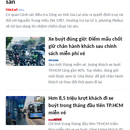
sản
Cơ quan Cảnh sát điều tra Công an tỉnh Gia Lai vừa ra quyết định truy nã
đối với Nguyễn Trung Hiếu (SN 1987, thường trú tại tổ 3, phường Pleiku)
về tội lạm dụng tín nhiệm chiếm đoạt tài sản.
Xe buýt đúng giờ: Điểm mấu chốt
giữ chân hành khách sau chính
sách miễn phí vé
Sau một tháng miễn vé, lượng khách xe buýt
TP.HCM tăng gần 40%. Tuy nhiên, đúng giờ
mới được xem là 'chìa khóa' để giữ chân hành
khách và thay đổi thói quen đi lại.
Hơn 8,5 triệu lượt khách đi xe
buýt trong tháng đầu tiên TP.HCM
miễn vé
Chỉ tính trong tháng đầu tiên TP.HCM triển
khai miễn phí vé xe buýt, tổng lượng khách đã