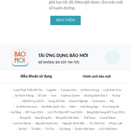
giới hạn tốc độ 30km/giờ được cắm trên một
số tuyến đường.
XEM THÊM
TẢI ỨNG DỤNG BÁO MỚI
ĐỂ KHÔNG BỎ SÓT TIN TỨC
Điều khoản sử dụng
Chính sách bảo mật
Luật Phát Triển Đô Thị
Logistic
Campuchia
Lê Minh Hưng
Luật Kiến Trúc
An Ninh Mạng
Tô Lâm
Iran
Sophon Zaram
Đường Vành Đai 5
Trump
ASEAN Cup 2026
Vùng Thủ Đô
Doanh Nghiệp
Indonesia
Mỹ
Eo Biển Hormuz
Đại Biểu Quốc Hội
Năm
Liên Bang Nga
Kim Sang-Sik
Hạ Tầng
AFF Cup 2026
Lịch Thi Đấu AFF Cup 2026
Bảng Xếp Hạng AFF Cup 2026
Bóng Đá
Báo Bóng Đá
Bóng Đá Việt Nam
Thể Thao
Lionel Messi
Lamine Yamal
Nguyễn Xuân Son
Nguyễn Đình Bắc
Tin Thế Giới
Pháp Luật
Xã Hội
Tin Bão
Tin Tức
Giá Vàng
Tuyển Việt Nam
U23 Việt Nam