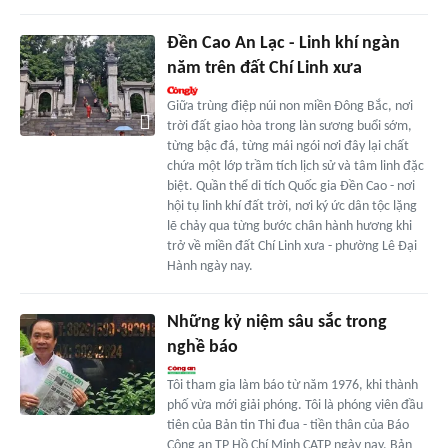
Đền Cao An Lạc - Linh khí ngàn
năm trên đất Chí Linh xưa
Giữa trùng điệp núi non miền Đông Bắc, nơi
trời đất giao hòa trong làn sương buổi sớm,
từng bậc đá, từng mái ngói nơi đây lại chất
chứa một lớp trầm tích lịch sử và tâm linh đặc
biệt. Quần thể di tích Quốc gia Đền Cao - nơi
hội tụ linh khí đất trời, nơi ký ức dân tộc lặng
lẽ chảy qua từng bước chân hành hương khi
trở về miền đất Chí Linh xưa - phường Lê Đại
Hành ngày nay.
Những kỷ niệm sâu sắc trong
nghề báo
Tôi tham gia làm báo từ năm 1976, khi thành
phố vừa mới giải phóng. Tôi là phóng viên đầu
tiên của Bản tin Thi đua - tiền thân của Báo
Công an TP Hồ Chí Minh CATP ngày nay. Bản