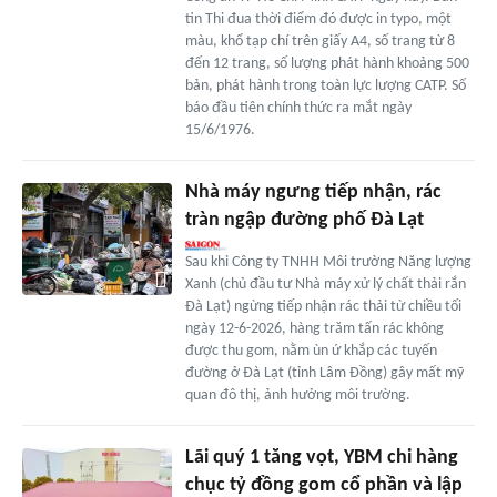
tin Thi đua thời điểm đó được in typo, một
màu, khổ tạp chí trên giấy A4, số trang từ 8
đến 12 trang, số lượng phát hành khoảng 500
bản, phát hành trong toàn lực lượng CATP. Số
báo đầu tiên chính thức ra mắt ngày
15/6/1976.
Nhà máy ngưng tiếp nhận, rác
tràn ngập đường phố Đà Lạt
Sau khi Công ty TNHH Môi trường Năng lượng
Xanh (chủ đầu tư Nhà máy xử lý chất thải rắn
Đà Lạt) ngừng tiếp nhận rác thải từ chiều tối
ngày 12-6-2026, hàng trăm tấn rác không
được thu gom, nằm ùn ứ khắp các tuyến
đường ở Đà Lạt (tỉnh Lâm Đồng) gây mất mỹ
quan đô thị, ảnh hưởng môi trường.
Lãi quý 1 tăng vọt, YBM chi hàng
chục tỷ đồng gom cổ phần và lập