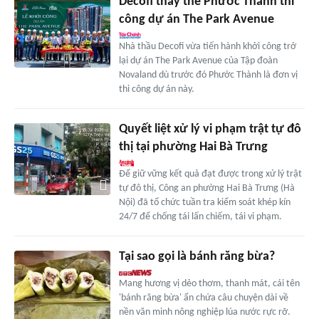
Decofi thay thế Phước Thành thi
công dự án The Park Avenue
Nhà thầu Decofi vừa tiến hành khởi công trở
lại dự án The Park Avenue của Tập đoàn
Novaland dù trước đó Phước Thành là đơn vị
thi công dự án này.
Quyết liệt xử lý vi phạm trật tự đô
thị tại phường Hai Bà Trưng
Để giữ vững kết quả đạt được trong xử lý trật
tự đô thị, Công an phường Hai Bà Trưng (Hà
Nội) đã tổ chức tuần tra kiểm soát khép kín
24/7 để chống tái lấn chiếm, tái vi phạm.
Tại sao gọi là bánh răng bừa?
Mang hương vị dẻo thơm, thanh mát, cái tên
'bánh răng bừa' ẩn chứa câu chuyện dài về
nền văn minh nông nghiệp lúa nước rực rỡ.