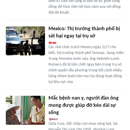
binh 81 tuổi vẫn lặng lẽ bán vé số, gom từng
đồng để thực hiện lời hứa năm xưa với đồng
đội đã khuất.
Mexico: Thị trưởng thành phố bị
sát hại ngay tại trụ sở
Các nhà chức trách Mexico ngày 22/7 cho
biết, thị trưởng thành phố Temoac, bang miền
Trung Morelos nước này, ông Valentín Lavín
Romero đã bị bắn chết ngay bên trong trụ sở
chính quyền địa phương trong bối cảnh nhiều
băng nhóm buôn bán ma túy đang hoạt động
tại khu vực này.
Mắc bệnh nan y, người đàn ông
mong được giúp đỡ kéo dài sự
sống
Giữa trưa, bất chấp cơn mưa nặng hạt, bà
Nguyễn Thị Lùng (SN 1958, phường Long