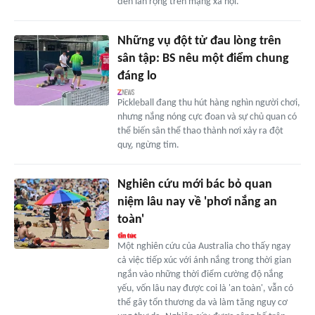
đen lan rộng trên mạng xã hội.
Những vụ đột tử đau lòng trên
sân tập: BS nêu một điểm chung
đáng lo
Pickleball đang thu hút hàng nghìn người chơi,
nhưng nắng nóng cực đoan và sự chủ quan có
thể biến sân thể thao thành nơi xảy ra đột
quỵ, ngừng tim.
Nghiên cứu mới bác bỏ quan
niệm lâu nay về 'phơi nắng an
toàn'
Một nghiên cứu của Australia cho thấy ngay
cả việc tiếp xúc với ánh nắng trong thời gian
ngắn vào những thời điểm cường độ nắng
yếu, vốn lâu nay được coi là 'an toàn', vẫn có
thể gây tổn thương da và làm tăng nguy cơ