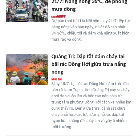
21/7: Nắng nóng 36°C, đề phòng
mưa dông
Dự báo thời tiết Hà Nội hôm nay 21/7 tiếp tục
nắng nóng vào ban ngày, nhiệt độ cao nhất
34-36°C, chiều tối và đêm khả năng xuất hiện
mưa rào và dông.
Quảng Trị: Dập tắt đám cháy tại
bãi rác Đồng Hới giữa trưa nắng
nóng
Sáng 18/7, tại bãi rác Đồng Hới nằm trên địa
bàn xã Nam Trạch, tỉnh Quảng Trị xảy ra cháy.
Khói đen cuộn lên và bốc cao nên nhìn từ
trung tâm phường Đồng Hới cách xa nhiều km
cũng thấy rõ. Đến giữa trưa, cảnh sát chữa
cháy phối hợp các lực lượng nỗ lực dập tắt
ngọn lửa, không để cháy lan và gây ô nhiễm
môi trường.