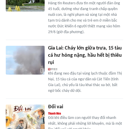
Hãng tin Reuters đưa tin một người đàn ông
45 tuổi, dường như đang tranh chấp quyền
nuôi con, là nghi phạm xả súng tại một nhà
tạm trú dành cho mẹ và trẻ em ở miền bắc
nước Đức khiến 6 người thiệt mạng vào hôm
29/6 (giờ địa phương).
Gia Lai: Cháy lớn giữa trưa, 15 tàu
cá hư hỏng nặng, hầu hết bị thiêu
rụi
Khi đang neo đậu tại vùng lạch thuộc đầm Thị
Nại, 15 tàu cá của ngư dân xã Cát Tiến (tỉnh
Gia Lai), chủ yếu là tàu khai thác xa bờ, bất
ngờ bốc cháy dữ dội.
Đổi vai
Đôi khi điều làm con người thay đổi nhanh
nhất, không phải những lời khuyên, mà là một