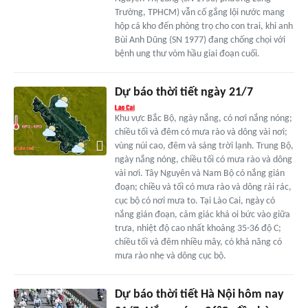
Trường, TPHCM) vẫn cố gắng lội nước mang
hộp cá kho đến phòng trọ cho con trai, khi anh
Bùi Anh Dũng (SN 1977) đang chống chọi với
bệnh ung thư vòm hầu giai đoạn cuối.
Dự báo thời tiết ngày 21/7
Khu vực Bắc Bộ, ngày nắng, có nơi nắng nóng;
chiều tối và đêm có mưa rào và dông vài nơi;
vùng núi cao, đêm và sáng trời lạnh. Trung Bộ,
ngày nắng nóng, chiều tối có mưa rào và dông
vài nơi. Tây Nguyên và Nam Bộ có nắng gián
đoạn; chiều và tối có mưa rào và dông rải rác,
cục bộ có nơi mưa to. Tại Lào Cai, ngày có
nắng gián đoạn, cảm giác khá oi bức vào giữa
trưa, nhiệt độ cao nhất khoảng 35-36 độ C;
chiều tối và đêm nhiều mây, có khả năng có
mưa rào nhẹ và dông cục bộ.
Dự báo thời tiết Hà Nội hôm nay