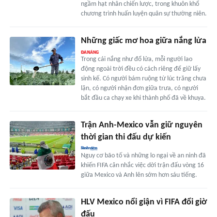
ngầm hạt nhân chiến lược, trong khuôn khổ
chương trình huấn luyện quân sự thường niên.
Những giấc mơ hoa giữa nắng lửa
Trong cái nắng như đổ lửa, mỗi người lao
động ngoài trời đều có cách riêng để giữ lấy
sinh kế. Có người bám ruộng từ lúc trăng chưa
lặn, có người nhận đơn giữa trưa, có người
bắt đầu ca chạy xe khi thành phố đã về khuya.
Trận Anh-Mexico vẫn giữ nguyên
thời gian thi đấu dự kiến
Nguy cơ bão tố và những lo ngại về an ninh đã
khiến FIFA cân nhắc việc dời trận đấu vòng 16
giữa Mexico và Anh lên sớm hơn sáu tiếng.
HLV Mexico nổi giận vì FIFA đổi giờ
đấu