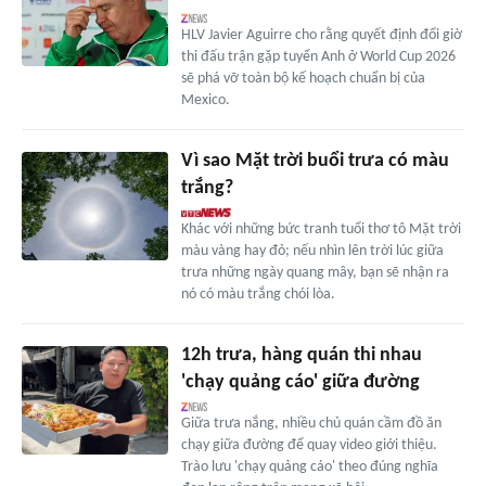
HLV Javier Aguirre cho rằng quyết định đổi giờ
thi đấu trận gặp tuyển Anh ở World Cup 2026
sẽ phá vỡ toàn bộ kế hoạch chuẩn bị của
Mexico.
Vì sao Mặt trời buổi trưa có màu
trắng?
Khác với những bức tranh tuổi thơ tô Mặt trời
màu vàng hay đỏ; nếu nhìn lên trời lúc giữa
trưa những ngày quang mây, bạn sẽ nhận ra
nó có màu trắng chói lòa.
12h trưa, hàng quán thi nhau
'chạy quảng cáo' giữa đường
Giữa trưa nắng, nhiều chủ quán cầm đồ ăn
chạy giữa đường để quay video giới thiệu.
Trào lưu 'chạy quảng cáo' theo đúng nghĩa