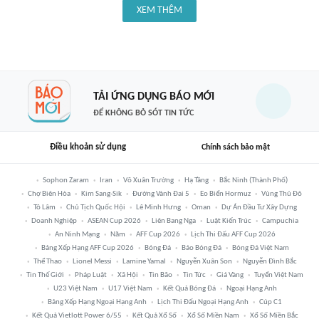
XEM THÊM
TẢI ỨNG DỤNG BÁO MỚI
ĐỂ KHÔNG BỎ SÓT TIN TỨC
Điều khoản sử dụng
Chính sách bảo mật
Sophon Zaram
Iran
Võ Xuân Trường
Hạ Tầng
Bắc Ninh (thành Phố)
Chợ Biên Hòa
Kim Sang-Sik
Đường Vành Đai 5
Eo Biển Hormuz
Vùng Thủ Đô
Tô Lâm
Chủ Tịch Quốc Hội
Lê Minh Hưng
Oman
Dự Án Đầu Tư Xây Dựng
Doanh Nghiệp
ASEAN Cup 2026
Liên Bang Nga
Luật Kiến Trúc
Campuchia
An Ninh Mạng
Năm
AFF Cup 2026
Lịch Thi Đấu AFF Cup 2026
Bảng Xếp Hạng AFF Cup 2026
Bóng Đá
Báo Bóng Đá
Bóng Đá Việt Nam
Thể Thao
Lionel Messi
Lamine Yamal
Nguyễn Xuân Son
Nguyễn Đình Bắc
Tin Thế Giới
Pháp Luật
Xã Hội
Tin Bão
Tin Tức
Giá Vàng
Tuyển Việt Nam
U23 Việt Nam
U17 Việt Nam
Kết Quả Bóng Đá
Ngoại Hạng Anh
Bảng Xếp Hạng Ngoại Hạng Anh
Lịch Thi Đấu Ngoại Hạng Anh
Cúp C1
Kết Quả Vietlott Power 6/55
Kết Quả Xổ Số
Xổ Số Miền Nam
Xổ Số Miền Bắc