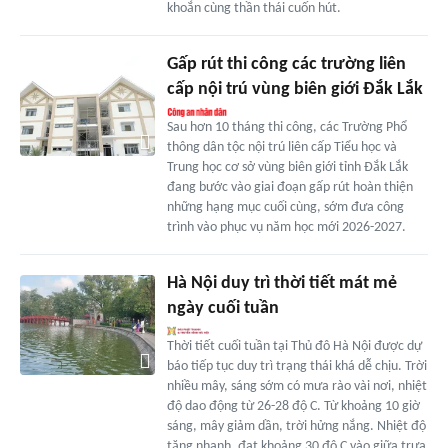
khoắn cùng thần thái cuốn hút.
Gấp rút thi công các trường liên
cấp nội trú vùng biên giới Đắk Lắk
Sau hơn 10 tháng thi công, các Trường Phổ
thông dân tộc nội trú liên cấp Tiểu học và
Trung học cơ sở vùng biên giới tỉnh Đắk Lắk
đang bước vào giai đoạn gấp rút hoàn thiện
những hạng mục cuối cùng, sớm đưa công
trình vào phục vụ năm học mới 2026-2027.
Hà Nội duy trì thời tiết mát mẻ
ngày cuối tuần
Thời tiết cuối tuần tại Thủ đô Hà Nội được dự
báo tiếp tục duy trì trạng thái khá dễ chịu. Trời
nhiều mây, sáng sớm có mưa rào vài nơi, nhiệt
độ dao động từ 26-28 độ C. Từ khoảng 10 giờ
sáng, mây giảm dần, trời hửng nắng. Nhiệt độ
tăng nhanh, đạt khoảng 30 độ C vào giữa trưa