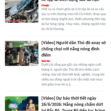
Một vụ va chạm giữa xe ô tô tập lái và xe cẩu
xảy ra trên đường mòn Hồ Chí Minh, đoạn qua
xã Kim Bảng (Nghệ An), khiến phương tiện tập
lái hư hỏng nặng. May mắn, những người trên
xe chỉ bị thương.
[Video] Người dân Thủ đô xoay sở
chống chọi với nắng nóng đỉnh
điểm
Dưới cái nắng gay gắt của những ngày cuối
tháng 6, người dân Thủ đô tìm nhiều cách
chống chọi với thời tiết khắc nghiệt, trong khi
nhiều lao động ngoài trời vẫn miệt mài mưu
sinh giữa trưa hè oi ả.
[Video] Dự báo thời tiết ngày
26/6/2026: Nắng nóng chấm dứt
tại Bắc Bộ, Trung Bộ tiếp tục hứng