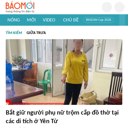
NÓNG
MỚI
VIDEO
CHỦ ĐỀ
#ASEAN Cup 2026
#Trí tuệ nhân tạo
#Mỹ - Iran
#Khám phá Việt Nam
TÌM KIẾM
GIỮA TRƯA
#Khám phá thế giới
Bắt giữ người phụ nữ trộm cắp đồ thờ tại
các di tích ở Yên Tử