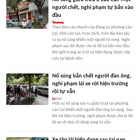
người chết, nghi phạm tự bắn vào
đầu
Theo báo cáo nhanh của Đảng ủy phường Lào
Cai, tỉnh Lào Cai, trưa 26/6, trên địa bàn xảy
ra vụ nổ súng khiến một người tử vong. Nghi
phạm sau đó được cho là đã tự bắn vào đầu
khi ngồi trong xe ô tô và hiện đang được cấp
cứu tại bệnh viện.
Nổ súng bắn chết người đàn ông,
nghi phạm lái xe rời hiện trường
rồi tự vẫn
Một vụ nổ súng xảy ra giữa trưa tại phường
Lào Cai khiến một người đàn ông tử vong. Sau
khi rời hiện trường, nghi phạm được cho là đã
lái xe về nhà rồi dùng súng tự vẫn.
Xe tập lái biến dạng sau tai nạn