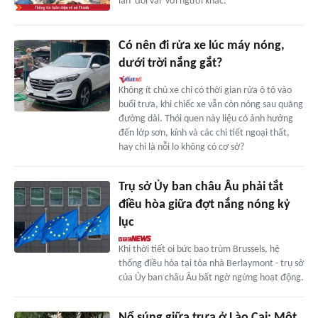
lần 'đổi vai' với người khác.
Có nên đi rửa xe lúc máy nóng,
dưới trời nắng gắt?
Không ít chủ xe chỉ có thời gian rửa ô tô vào
buổi trưa, khi chiếc xe vẫn còn nóng sau quãng
đường dài. Thói quen này liệu có ảnh hưởng
đến lớp sơn, kính và các chi tiết ngoại thất,
hay chỉ là nỗi lo không có cơ sở?
Trụ sở Ủy ban châu Âu phải tắt
điều hòa giữa đợt nắng nóng kỷ
lục
Khi thời tiết oi bức bao trùm Brussels, hệ
thống điều hòa tại tòa nhà Berlaymont - trụ sở
của Ủy ban châu Âu bất ngờ ngừng hoạt động.
Nổ súng giữa trưa ở Lào Cai: Một