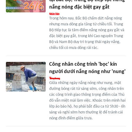
nắng nóng đặc biệt gay gắt
Trong hôm nay, Bắc Bộ chấm dứt nắng nóng
nhưng mưa dông gia tăng từ chiều tối. Trung
Bộ tiếp tục là tâm điểm nắng nóng gay gắt và
đặc biệt gay gắt, trong khi Cao nguyên Trung
Bộ và Nam Bộ duy trì trạng thái ngày nắng,
chiều tối có mưa dông rải rác.
Công nhân công trình 'bọc' kín
người dưới nắng nóng như 'nung'
Giữa những ngày nắng nóng như nung, mặt
đường bỏng rát từ sáng sớm, công nhân trên
các công trình giao thông trọng điểm của Thủ
đô vẫn miệt mài làm việc. Khoác trên mình hai
lớp áo bảo hộ, họ phải bắt đầu ca từ 5h30 - 6h
sáng và nghỉ sớm hơn thường lệ để tránh cái
nóng đỉnh điểm giữa trưa.