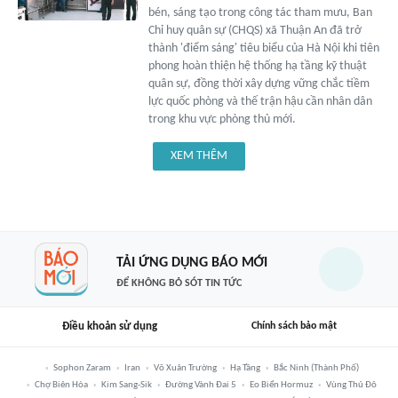
bén, sáng tạo trong công tác tham mưu, Ban
Chỉ huy quân sự (CHQS) xã Thuận An đã trở
thành 'điểm sáng' tiêu biểu của Hà Nội khi tiên
phong hoàn thiện hệ thống hạ tầng kỹ thuật
quân sự, đồng thời xây dựng vững chắc tiềm
lực quốc phòng và thế trận hậu cần nhân dân
trong khu vực phòng thủ mới.
XEM THÊM
TẢI ỨNG DỤNG BÁO MỚI
ĐỂ KHÔNG BỎ SÓT TIN TỨC
Điều khoản sử dụng
Chính sách bảo mật
Sophon Zaram
Iran
Võ Xuân Trường
Hạ Tầng
Bắc Ninh (thành Phố)
Chợ Biên Hòa
Kim Sang-Sik
Đường Vành Đai 5
Eo Biển Hormuz
Vùng Thủ Đô