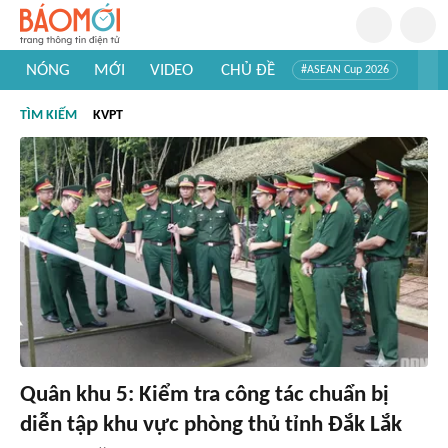
NÓNG
MỚI
VIDEO
CHỦ ĐỀ
#ASEAN Cup 2026
#Trí tuệ nhân tạo
#Mỹ - Iran
#Khám phá Việt Nam
TÌM KIẾM
KVPT
#Khám phá thế giới
Quân khu 5: Kiểm tra công tác chuẩn bị
diễn tập khu vực phòng thủ tỉnh Đắk Lắk