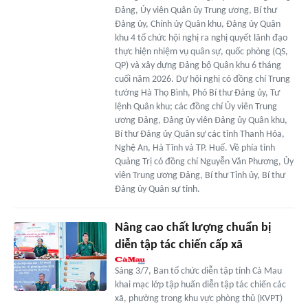
Đảng, Ủy viên Quân ủy Trung ương, Bí thư
Đảng ủy, Chính ủy Quân khu, Đảng ủy Quân
khu 4 tổ chức hội nghị ra nghị quyết lãnh đạo
thực hiện nhiệm vụ quân sự, quốc phòng (QS,
QP) và xây dựng Đảng bộ Quân khu 6 tháng
cuối năm 2026. Dự hội nghị có đồng chí Trung
tướng Hà Thọ Bình, Phó Bí thư Đảng ủy, Tư
lệnh Quân khu; các đồng chí Ủy viên Trung
ương Đảng, Đảng ủy viên Đảng ủy Quân khu,
Bí thư Đảng ủy Quân sự các tỉnh Thanh Hóa,
Nghệ An, Hà Tĩnh và TP. Huế. Về phía tỉnh
Quảng Trị có đồng chí Nguyễn Văn Phương, Ủy
viên Trung ương Đảng, Bí thư Tỉnh ủy, Bí thư
Đảng ủy Quân sự tỉnh.
Nâng cao chất lượng chuẩn bị
diễn tập tác chiến cấp xã
Sáng 3/7, Ban tổ chức diễn tập tỉnh Cà Mau
khai mạc lớp tập huấn diễn tập tác chiến các
xã, phường trong khu vực phòng thủ (KVPT)