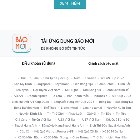
XEM THÊM
TẢI ỨNG DỤNG BÁO MỚI
ĐỂ KHÔNG BỎ SÓT TIN TỨC
Điều khoản sử dụng
Chính sách bảo mật
Triệu Thị Tâm
Chủ Tịch Quốc Hội
Năm
Ukraine
ASEAN Cup 2026
Sân Mỹ Đình
Singapore
Myanmar
Liên Bang Nga
Campuchia
Đình Bắc
Malaysia
Đội Tuyển Việt Nam
Mũi Nghê
Kim Sang-Sik
Cảnh Sát Kinh Tế
ASEAN
Doanh Nghiệp
Tô Lâm
Trần Thanh Mẫn
Indonesia
AFF Cup 2026
Lịch Thi Đấu AFF Cup 2026
Bảng Xếp Hạng AFF Cup 2026
Bóng Đá
Báo Bóng Đá
Bóng Đá Việt Nam
Thể Thao
Lionel Messi
Lamine Yamal
Nguyễn Xuân Son
Nguyễn Đình Bắc
Tin Thế Giới
Pháp Luật
Xã Hội
Tin Bão
Tin Tức
Giá Vàng
Tuyển Việt Nam
U23 Việt Nam
U17 Việt Nam
Kết Quả Bóng Đá
Ngoại Hạng Anh
Bảng Xếp Hạng Ngoại Hạng Anh
Lịch Thi Đấu Ngoại Hạng Anh
Cúp C1
Kết Quả Vietlott Power 6/55
Kết Quả Xổ Số
Xổ Số Miền Nam
Xổ Số Miền Bắc
Xổ Số Miền Trung
Giao Thông
Thời Sự
Lịch Vạn Niên