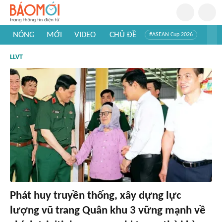
NÓNG
MỚI
VIDEO
CHỦ ĐỀ
#ASEAN Cup 2026
#Trí tuệ nhân tạo
#Mỹ - Iran
#Khám phá Việt Nam
LLVT
#Khám phá thế giới
Phát huy truyền thống, xây dựng lực
lượng vũ trang Quân khu 3 vững mạnh về