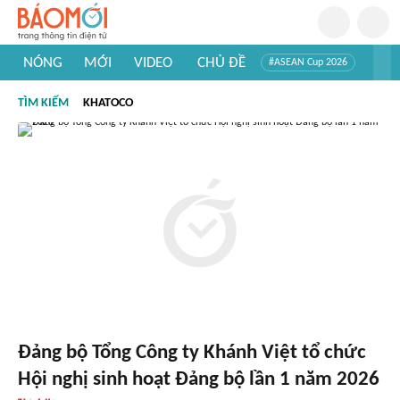
NÓNG
MỚI
VIDEO
CHỦ ĐỀ
#ASEAN Cup 2026
#Trí tuệ nhân tạo
#Mỹ - Iran
#Khám phá Việt Nam
TÌM KIẾM
KHATOCO
#Khám phá thế giới
Đảng bộ Tổng Công ty Khánh Việt tổ chức
Hội nghị sinh hoạt Đảng bộ lần 1 năm 2026