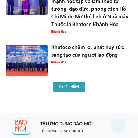
mạnh học tập và làm theo tư
tưởng, đạo đức, phong cách Hồ
Chí Minh: Nữ thủ lĩnh ở Nhà máy
Thuốc lá Khatoco Khánh Hòa
Khatoco chăm lo, phát huy sức
sáng tạo của người lao động
XEM THÊM
TẢI ỨNG DỤNG BÁO MỚI
ĐỂ KHÔNG BỎ SÓT TIN TỨC