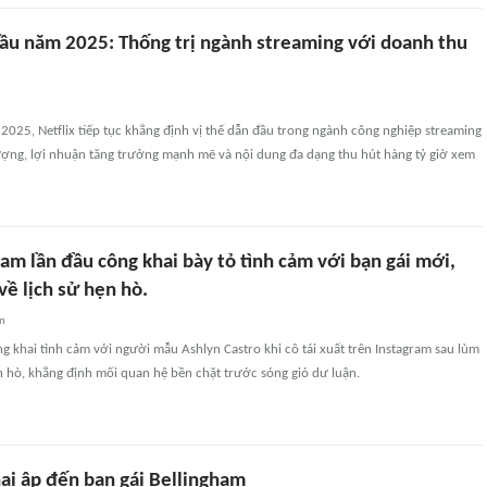
đầu năm 2025: Thống trị ngành streaming với doanh thu
025, Netflix tiếp tục khẳng định vị thế dẫn đầu trong ngành công nghiệp streaming
ượng, lợi nhuận tăng trưởng mạnh mẽ và nội dung đa dạng thu hút hàng tỷ giờ xem
am lần đầu công khai bày tỏ tình cảm với bạn gái mới,
ề lịch sử hẹn hò.
an
g khai tình cảm với người mẫu Ashlyn Castro khi cô tái xuất trên Instagram sau lùm
 hò, khẳng định mối quan hệ bền chặt trước sóng gió dư luận.
ại ập đến bạn gái Bellingham