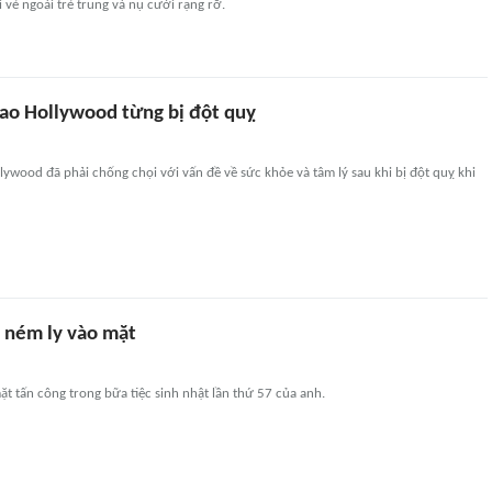
vẻ ngoài trẻ trung và nụ cười rạng rỡ.
ao Hollywood từng bị đột quỵ
lywood đã phải chống chọi với vấn đề về sức khỏe và tâm lý sau khi bị đột quỵ khi
ị ném ly vào mặt
mặt tấn công trong bữa tiệc sinh nhật lần thứ 57 của anh.