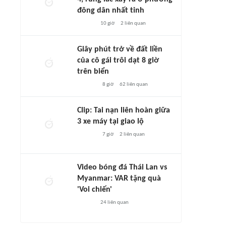
đông dân nhất tỉnh
10 giờ
2
liên quan
Giây phút trở về đất liền
của cô gái trôi dạt 8 giờ
trên biển
8 giờ
62
liên quan
Clip: Tai nạn liên hoàn giữa
3 xe máy tại giao lộ
7 giờ
2
liên quan
Video bóng đá Thái Lan vs
Myanmar: VAR tặng quà
'Voi chiến'
24
liên quan