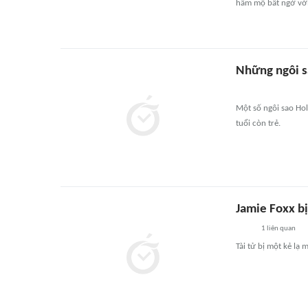
hâm mộ bất ngờ với 
Những ngôi s
Một số ngôi sao Hol
tuổi còn trẻ.
Jamie Foxx b
1
liên quan
Tài tử bị một kẻ lạ 