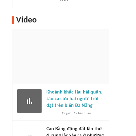
Video
Khoảnh khắc tàu hải quân,
tàu cá cứu hai người trôi
dạt trên biển Đà Nẵng
12 giờ
62
liên quan
Cao Bằng động đất lần thứ
4, rung lắc xảy ra ở phường