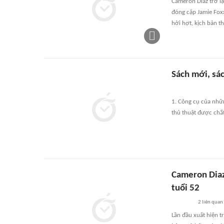
Cameron Diaz trở lạ
đóng cặp Jamie Fox
hời hợt, kịch bản th
Sách mới, sá
1. Công cụ của nhữn
thủ thuật được chắt
Cameron Diaz
tuổi 52
2
liên quan
Lần đầu xuất hiện 