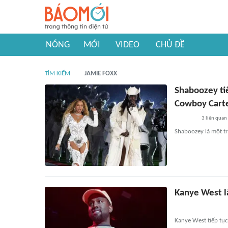
NÓNG
MỚI
VIDEO
CHỦ ĐỀ
TÌM KIẾM
JAMIE FOXX
Shaboozey ti
Cowboy Cart
3
liên quan
Shaboozey là một t
Kanye West l
Kanye West tiếp tục