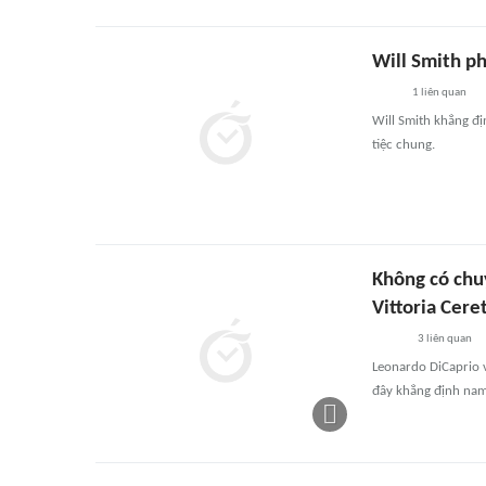
Will Smith ph
1
liên quan
Will Smith khẳng đị
tiệc chung.
Không có chu
Vittoria Ceret
3
liên quan
Leonardo DiCaprio 
đây khẳng định nam 