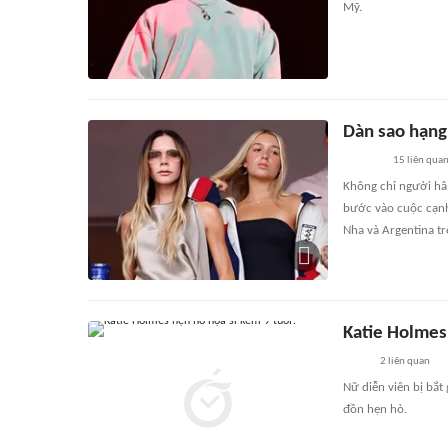
Mỹ.
Dàn sao hạng 
15
liên qua
Không chỉ người hâ
bước vào cuộc cạnh
Nha và Argentina tr
Katie Holmes
2
liên quan
Nữ diễn viên bị bắt
đồn hẹn hò.