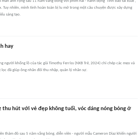
i màn ảnh rộng sau 11 năm vắng bóng với phim hài - hành động 'Tình báo tái xuất',
x. Tuy nhiên, minh tinh hoàn toàn bị lu mờ trong một câu chuyện được xây dựng
iếu sáng tạo.
ch hay
g người khổng lồ của tác giả Timothy Ferriss (NXB Trẻ, 2024) chi chép các mẹo và
 lọc đã giúp ông nhân đôi thu nhập, quản lý nhân sự.
 thu hút với vẻ đẹp không tuổi, vóc dáng nóng bỏng ở
trên thảm đỏ sau 5 năm vắng bóng, diễn viên - người mẫu Cameron Diaz khiến người