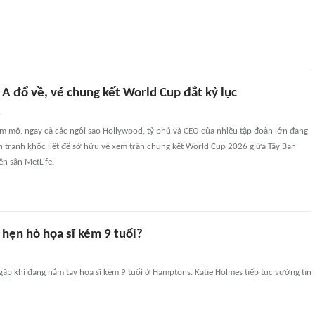
A đổ về, vé chung kết World Cup đắt kỷ lục
n
m mộ, ngay cả các ngôi sao Hollywood, tỷ phú và CEO của nhiều tập đoàn lớn đang
 tranh khốc liệt để sở hữu vé xem trận chung kết World Cup 2026 giữa Tây Ban
ên sân MetLife.
 hẹn hò họa sĩ kém 9 tuổi?
 gặp khi đang nắm tay họa sĩ kém 9 tuổi ở Hamptons. Katie Holmes tiếp tục vướng tin