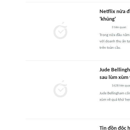
Netflix nửa 
'khủng'
3
liên quan
Trong nửa đầu năm 2
với doanh thu ấn t
trên toàn cầu.
Jude Bellingh
sau lùm xùm v
1628
liên qu
Jude Bellingham côn
xùm về quá khứ hẹn
Tin đồn độc h