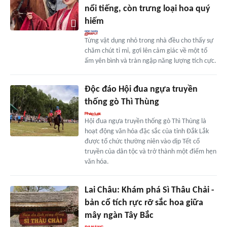
nổi tiếng, còn trưng loại hoa quý
hiếm
Từng vật dụng nhỏ trong nhà đều cho thấy sự
chăm chút tỉ mỉ, gợi lên cảm giác về một tổ
ấm yên bình và tràn ngập năng lượng tích cực.
Độc đáo Hội đua ngựa truyền
thống gò Thì Thùng
Hội đua ngựa truyền thống gò Thì Thùng là
hoạt động văn hóa đặc sắc của tỉnh Đắk Lắk
được tổ chức thường niên vào dịp Tết cổ
truyền của dân tộc và trở thành một điểm hẹn
văn hóa.
Lai Châu: Khám phá Sì Thâu Chải -
bản cổ tích rực rỡ sắc hoa giữa
mây ngàn Tây Bắc