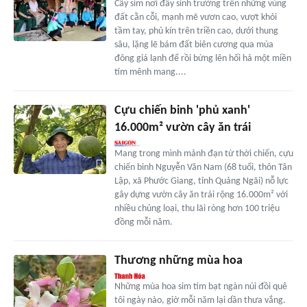
Cây sim nơi đây sinh trưởng trên những vùng
đất cằn cỗi, mạnh mẽ vươn cao, vượt khỏi
tầm tay, phủ kín trên triền cao, dưới thung
sâu, lặng lẽ bám đất biên cương qua mùa
đông giá lạnh để rồi bừng lên hối hả một miền
tím mênh mang....
Cựu chiến binh 'phủ xanh'
16.000m² vườn cây ăn trái
Mang trong mình mảnh đạn từ thời chiến, cựu
chiến binh Nguyễn Văn Nam (68 tuổi, thôn Tân
Lập, xã Phước Giang, tỉnh Quảng Ngãi) nỗ lực
gây dựng vườn cây ăn trái rộng 16.000m² với
nhiều chủng loại, thu lãi ròng hơn 100 triệu
đồng mỗi năm.
Thương những mùa hoa
Những mùa hoa sim tím bạt ngàn núi đồi quê
tôi ngày nào, giờ mỗi năm lại dần thưa vắng.