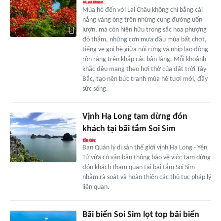
Mùa hè đến với Lai Châu không chỉ bằng cái
nắng vàng óng trên những cung đường uốn
lượn, mà còn hiện hữu trong sắc hoa phượng
đỏ thắm, những cơn mưa đầu mùa bất chợt,
tiếng ve gọi hè giữa núi rừng và nhịp lao động
rộn ràng trên khắp các bản làng. Mỗi khoảnh
khắc đều mang theo hơi thở của đất trời Tây
Bắc, tạo nên bức tranh mùa hè tươi mới, đầy
sức sống.
Vịnh Hạ Long tạm dừng đón
khách tại bãi tắm Soi Sim
Ban Quản lý di sản thế giới vịnh Hạ Long - Yên
Tử vừa có văn bản thông báo về việc tạm dừng
đón khách tham quan tại bãi tắm Soi Sim
nhằm rà soát và hoàn thiện các thủ tục pháp lý
liên quan.
Bãi biển Soi Sim lọt top bãi biển