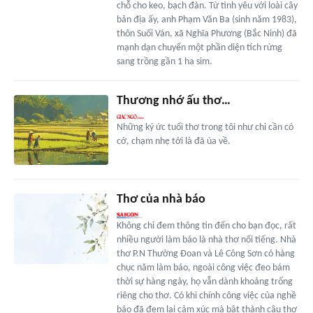
chỗ cho keo, bạch đàn. Từ tình yêu với loài cây
bản địa ấy, anh Phạm Văn Ba (sinh năm 1983),
thôn Suối Ván, xã Nghĩa Phương (Bắc Ninh) đã
mạnh dạn chuyển một phần diện tích rừng
sang trồng gần 1 ha sim.
Thương nhớ ấu thơ…
Những ký ức tuổi thơ trong tôi như chỉ cần có
cớ, chạm nhẹ tới là đã ùa về.
Thơ của nhà báo
Không chỉ đem thông tin đến cho bạn đọc, rất
nhiều người làm báo là nhà thơ nổi tiếng. Nhà
thơ P.N Thường Đoan và Lê Công Sơn có hàng
chục năm làm báo, ngoài công việc đeo bám
thời sự hàng ngày, họ vẫn dành khoảng trống
riêng cho thơ. Có khi chính công việc của nghề
báo đã đem lại cảm xúc mà bật thành câu thơ