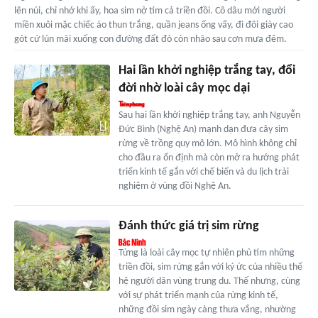
lên núi, chỉ nhớ khi ấy, hoa sim nở tím cả triền đồi. Cô dâu mới người
miền xuôi mặc chiếc áo thun trắng, quần jeans ống vẩy, đi đôi giày cao
gót cứ lún mãi xuống con đường đất đỏ còn nhão sau cơn mưa đêm.
Hai lần khởi nghiệp trắng tay, đổi
đời nhờ loài cây mọc dại
Sau hai lần khởi nghiệp trắng tay, anh Nguyễn
Đức Bình (Nghệ An) mạnh dạn đưa cây sim
rừng về trồng quy mô lớn. Mô hình không chỉ
cho đầu ra ổn định mà còn mở ra hướng phát
triển kinh tế gắn với chế biến và du lịch trải
nghiệm ở vùng đồi Nghệ An.
Đánh thức giá trị sim rừng
Từng là loài cây mọc tự nhiên phủ tím những
triền đồi, sim rừng gắn với ký ức của nhiều thế
hệ người dân vùng trung du. Thế nhưng, cùng
với sự phát triển mạnh của rừng kinh tế,
những đồi sim ngày càng thưa vắng, nhường