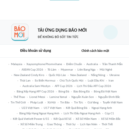
TẢI ỨNG DỤNG BÁO MỚI
ĐỂ KHÔNG BỎ SÓT TIN TỨC
Điều khoản sử dụng
Chính sách bảo mật
Malaysia
Xaysomphone Phomvihane
Điểm Chuẩn
Australia
Trần Thanh Mẫn
ASEAN Cup 2026
Tô Lâm
Myanmar
Liên Bang Nga
Mũi Nghê
New Zealand Cindy Kiro
Quốc Hội Lào
New Zealand
Nắng Nóng
Ukraine
Thái Lan
Eo Biển Hormuz
Chủ Tịch Quốc Hội
Luật Dầu Khí
Iran
Australia Sam Mostyn
AFF Cup 2026
Lịch Thi Đấu AFF Cup 2026
Bảng Xếp Hạng AFF Cup 2026
Bóng Đá
Báo Bóng Đá
Bóng Đá Việt Nam
Thể Thao
Lionel Messi
Lamine Yamal
Nguyễn Xuân Son
Nguyễn Đình Bắc
Tin Thế Giới
Pháp Luật
Xã Hội
Tin Bão
Tin Tức
Giá Vàng
Tuyển Việt Nam
U23 Việt Nam
U17 Việt Nam
Kết Quả Bóng Đá
Ngoại Hạng Anh
Bảng Xếp Hạng Ngoại Hạng Anh
Lịch Thi Đấu Ngoại Hạng Anh
Cúp C1
Kết Quả Vietlott Power 6/55
Kết Quả Xổ Số
Xổ Số Miền Nam
Xổ Số Miền Bắc
Xổ Số Miền Trung
Giao Thông
Thời Sự
Lịch Vạn Niên
Thời Tiết