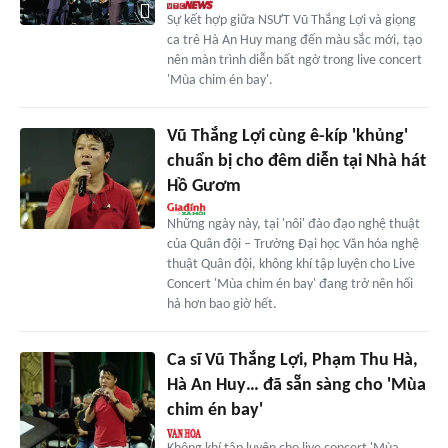
Sự kết hợp giữa NSƯT Vũ Thắng Lợi và giọng
ca trẻ Hà An Huy mang đến màu sắc mới, tạo
nên màn trình diễn bất ngờ trong live concert
'Mùa chim én bay'.
Vũ Thắng Lợi cùng ê-kíp 'khủng'
chuẩn bị cho đêm diễn tại Nhà hát
Hồ Gươm
Những ngày này, tại 'nôi' đào đạo nghệ thuật
của Quân đội – Trường Đại học Văn hóa nghệ
thuật Quân đội, không khí tập luyện cho Live
Concert 'Mùa chim én bay' đang trở nên hối
hả hơn bao giờ hết.
Ca sĩ Vũ Thắng Lợi, Phạm Thu Hà,
Hà An Huy… đã sẵn sàng cho 'Mùa
chim én bay'