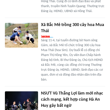
Hồng Thái. Cùng đi có lãnh đạo Báo và phát
thanh, truyền hình Tuyên Quang; Thường trực
Đảng ủy, HĐND, UBND xã Hồng Thái.
Xã Bắc Mê trồng 300 cây hoa Mua
Thái
Sáng 11-4, tại tuyến đường bờ Nam sông
Gâm, xã Bắc Mê tổ chức trồng 300 cây hoa
Mua Thái (hoa Sim). Dự buổi lễ có đồng chí
Phạm Thị Hồng Yên, Ủy viên Ban Chấp hành
Đảng bộ tỉnh, Bí thư Đảng ủy, Chủ tịch HĐND
xã Bắc Mê, cùng các đồng chí trong Thường
trực Đảng ủy, HĐND, UBND; lãnh đạo các cơ
quan, đơn vị và đông đảo nhân dân trên địa
bàn.
NSƯT Vũ Thắng Lợi làm mới nhạc
cách mạng, kết hợp cùng Hà An
Huy gây bất ngờ