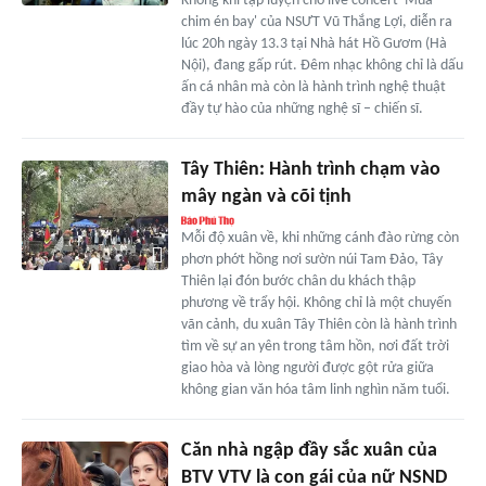
Không khí tập luyện cho live concert 'Mùa
chim én bay' của NSƯT Vũ Thắng Lợi, diễn ra
lúc 20h ngày 13.3 tại Nhà hát Hồ Gươm (Hà
Nội), đang gấp rút. Đêm nhạc không chỉ là dấu
ấn cá nhân mà còn là hành trình nghệ thuật
đầy tự hào của những nghệ sĩ – chiến sĩ.
Tây Thiên: Hành trình chạm vào
mây ngàn và cõi tịnh
Mỗi độ xuân về, khi những cánh đào rừng còn
phơn phớt hồng nơi sườn núi Tam Đảo, Tây
Thiên lại đón bước chân du khách thập
phương về trẩy hội. Không chỉ là một chuyến
vãn cảnh, du xuân Tây Thiên còn là hành trình
tìm về sự an yên trong tâm hồn, nơi đất trời
giao hòa và lòng người được gột rửa giữa
không gian văn hóa tâm linh nghìn năm tuổi.
Căn nhà ngập đầy sắc xuân của
BTV VTV là con gái của nữ NSND