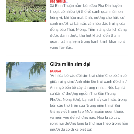
Xã Bình Thuận nằm bên đèo Pha Đin huyền
thoại, có nhiều lợi thế về cảnh quan núi non
hùng vĩ, khí hậu mát lành, nương chè hữu cơ
xanh mướt và bản sắc văn hóa đặc trưng của
đồng bào Thái, Mông. Tiềm năng du lịch đang
được đánh thức, thu hút khách đến tham
quan, trải nghiệm trong hành trình khám phá
vùng Tây Bắc.
Giữa miền sim dại
'Anh lùa bò vào đồi sim trái chín/ Cho bò ăn cỏ
giữa rừng sim/ Anh nhìn lên trời xanh đỏ chín/
Anh ngó bốn bề cây lá rung rinh'… Nếu bạn là
cư dân ở thượng nguồn Thu Bồn (Trung
Phước, Nông Sơn), bạn sẽ thấy cảnh sắc trong
bốn câu thơ trên của 'trung niên thi sĩ' Bùi
Giáng viết trong tập Mưa nguồn quen thuộc
và mến yêu đến chừng nào. Hoa lá cỏ cây,
sông núi đường làng là thứ mãi theo trong hồn
người dù có đi xa biệt xứ.