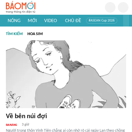
NÓNG
MỚI
VIDEO
CHỦ ĐỀ
#ASEAN Cup 2026
#Trí tuệ nhân tạo
#Mỹ - Iran
#Khám phá Việt Nam
TÌM KIẾM
HOA SIM
#Khám phá thế giới
Về bên núi đợi
3 giờ
Người trong thôn Vinh Tiên chẳng ai còn nhớ rõ cái ngày Lan theo chồng