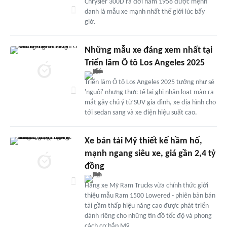
Chrysler 300D ra đời năm 1958 được mệnh
danh là mẫu xe mạnh nhất thế giới lúc bấy
giờ.
Những mẫu xe đáng xem nhất tại
Triển lãm Ô tô Los Angeles 2025
Triển lãm Ô tô Los Angeles 2025 tưởng như sẽ
'nguội' nhưng thực tế lại ghi nhận loạt màn ra
mắt gây chú ý từ SUV gia đình, xe địa hình cho
tới sedan sang và xe điện hiệu suất cao.
Xe bán tải Mỹ thiết kế hầm hố,
mạnh ngang siêu xe, giá gần 2,4 tỷ
đồng
Hãng xe Mỹ Ram Trucks vừa chính thức giới
thiệu mẫu Ram 1500 Lowered - phiên bản bán
tải gầm thấp hiệu năng cao được phát triển
dành riêng cho những tín đồ tốc độ và phong
cách cơ bắp Mỹ.