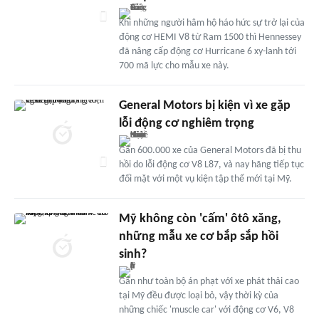
Khi những người hâm hộ háo hức sự trở lại của
động cơ HEMI V8 từ Ram 1500 thì Hennessey
đã nâng cấp động cơ Hurricane 6 xy-lanh tới
700 mã lực cho mẫu xe này.
General Motors bị kiện vì xe gặp
lỗi động cơ nghiêm trọng
Gần 600.000 xe của General Motors đã bị thu
hồi do lỗi động cơ V8 L87, và nay hãng tiếp tục
đối mặt với một vụ kiện tập thể mới tại Mỹ.
Mỹ không còn 'cấm' ôtô xăng,
những mẫu xe cơ bắp sắp hồi
sinh?
Gần như toàn bộ án phạt với xe phát thải cao
tại Mỹ đều được loại bỏ, vậy thời kỳ của
những chiếc 'muscle car' với động cơ V6, V8