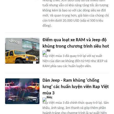
Những chiếc SUV dưới đây dù đã nhiều năm
tuổi nhưng vẫn có khả năng tăng tốc ấn tượng
không kém là bao so với các dòng siêu xe đời
mới. Và quan trọng hơn, giá bán của chúng chỉ
còn trên dưới 20.000 USD (xấp xỉ 500 triệu
đồng).
Điểm qua loạt xe RAM và Jeep độ
khủng trong chương trình siêu hot
Rap Việt mùa 3 đã quay trở lại với sự xuất
hiện của dàn xe khủng đến từ Mỹ như JEEP và
RAM phía sau các huấn luyện viên.
Dàn Jeep - Ram khủng 'chống
lưng' các huấn luyện viên Rap Việt
mùa 3
Rap Việt mùa 3 đã chính thức quay trở lại. Sân
khấu, ánh sáng, âm thanh và góp thêm phần
hoành tráng cho chương trình là sự xuất hiện