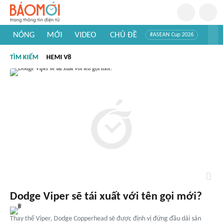
NÓNG
MỚI
VIDEO
CHỦ ĐỀ
#ASEAN Cup 2026
#Tuyển sinh đại học 2026
#Trí tuệ nhân tạo
#Mỹ - Iran
TÌM KIẾM
HEMI V8
#Khám phá Việt Nam
#Khám phá thế giới
Dodge Viper sẽ tái xuất với tên gọi mới?
Thay thế Viper, Dodge Copperhead sẽ được định vị đứng đầu dải sản