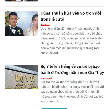
Hùng Thuận hứa yêu vợ trọn đời
trong lễ cưới
Vợ chồng diễn viên Hùng Thuận quyết định
gắn bó sau gần 10 năm quen biết. Họ tổ chức
đám cưới tối 13/7, nhiều nghệ sĩ nổi tiếng đến
chung vui. Trong hôn lễ, Hùng Thuận nói kết
hôn là dấu mốc để anh bước qua trang mới
của cuộc đời.
Bộ Y tế lên tiếng về vụ trẻ bị bạo
hành ở Trường mầm non Gia Thụy
Cục Bà mẹ và Trẻ em (Tổng đài 111) hướng
dẫn cán bộ địa phương trong việc phối hợp với
các cơ quan chức năng theo dõi và thực hiện
hỗ trợ, can thiệp theo quy định đối với các trẻ
em bị bạo lực.