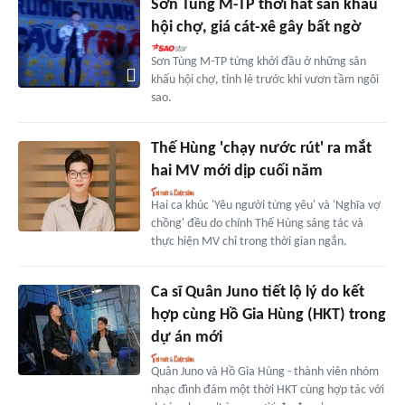
Sơn Tùng M-TP thời hát sân khấu
hội chợ, giá cát-xê gây bất ngờ
Sơn Tùng M-TP từng khởi đầu ở những sân
khấu hội chợ, tỉnh lẻ trước khi vươn tầm ngôi
sao.
Thế Hùng 'chạy nước rút' ra mắt
hai MV mới dịp cuối năm
Hai ca khúc 'Yêu người từng yêu' và 'Nghĩa vợ
chồng' đều do chính Thế Hùng sáng tác và
thực hiện MV chỉ trong thời gian ngắn.
Ca sĩ Quân Juno tiết lộ lý do kết
hợp cùng Hồ Gia Hùng (HKT) trong
dự án mới
Quân Juno và Hồ Gia Hùng - thành viên nhóm
nhạc đình đám một thời HKT cùng hợp tác với