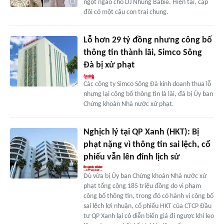
ngọt ngào cho DJ Nhung Babie. Hiện tại, cặp
đôi có một cậu con trai chung.
Lỗ hơn 29 tỷ đồng nhưng công bố
thông tin thành lãi, Simco Sông
Đà bị xử phạt
Các công ty Simco Sông Đà kinh doanh thua lỗ
nhưng lại công bố thông tin là lãi, đã bị Ủy ban
Chứng khoán Nhà nước xử phạt.
Nghịch lý tại QP Xanh (HKT): Bị
phạt nặng vì thông tin sai lệch, cổ
phiếu vẫn lên đỉnh lịch sử
Dù vừa bị Ủy ban Chứng khoán Nhà nước xử
phạt tổng cộng 185 triệu đồng do vi phạm
công bố thông tin, trong đó có hành vi công bố
sai lệch lợi nhuận, cổ phiếu HKT của CTCP Đầu
tư QP Xanh lại có diễn biến giá đi ngược khi leo