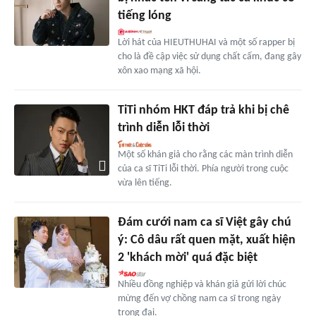
tiếng lóng
Lời hát của HIEUTHUHAI và một số rapper bị
cho là đề cập việc sử dụng chất cấm, đang gây
xôn xao mạng xã hội.
TiTi nhóm HKT đáp trả khi bị chê
trình diễn lỗi thời
Một số khán giả cho rằng các màn trình diễn
của ca sĩ TiTi lỗi thời. Phía người trong cuộc
vừa lên tiếng.
Đám cưới nam ca sĩ Việt gây chú
ý: Cô dâu rất quen mặt, xuất hiện
2 'khách mời' quá đặc biệt
Nhiều đồng nghiệp và khán giả gửi lời chúc
mừng đến vợ chồng nam ca sĩ trong ngày
trọng đại.