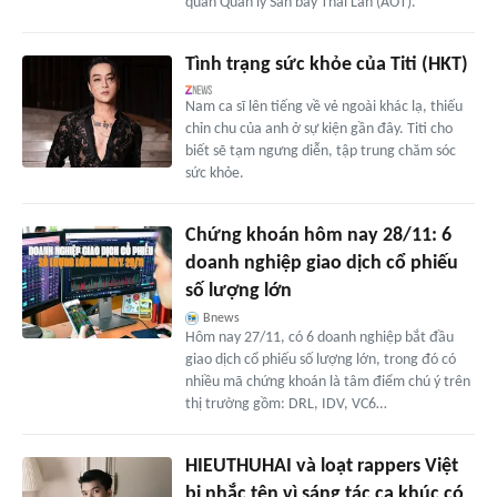
quan Quản lý Sân bay Thái Lan (AOT).
Tình trạng sức khỏe của Titi (HKT)
Nam ca sĩ lên tiếng về vẻ ngoài khác lạ, thiếu
chỉn chu của anh ở sự kiện gần đây. Titi cho
biết sẽ tạm ngưng diễn, tập trung chăm sóc
sức khỏe.
Chứng khoán hôm nay 28/11: 6
doanh nghiệp giao dịch cổ phiếu
số lượng lớn
Bnews
Hôm nay 27/11, có 6 doanh nghiệp bắt đầu
giao dịch cổ phiếu số lượng lớn, trong đó có
nhiều mã chứng khoán là tâm điểm chú ý trên
thị trường gồm: DRL, IDV, VC6…
HIEUTHUHAI và loạt rappers Việt
bị nhắc tên vì sáng tác ca khúc có