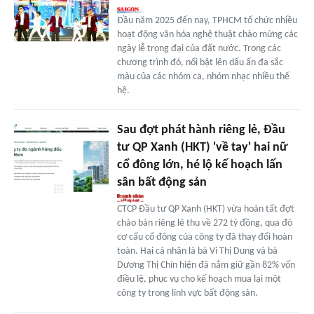
Đầu năm 2025 đến nay, TPHCM tổ chức nhiều
hoạt động văn hóa nghệ thuật chào mừng các
ngày lễ trọng đại của đất nước. Trong các
chương trình đó, nổi bật lên dấu ấn đa sắc
màu của các nhóm ca, nhóm nhạc nhiều thế
hệ.
Sau đợt phát hành riêng lẻ, Đầu
tư QP Xanh (HKT) 'về tay' hai nữ
cổ đông lớn, hé lộ kế hoạch lấn
sân bất động sản
CTCP Đầu tư QP Xanh (HKT) vừa hoàn tất đợt
chào bán riêng lẻ thu về 272 tỷ đồng, qua đó
cơ cấu cổ đông của công ty đã thay đổi hoàn
toàn. Hai cá nhân là bà Vi Thị Dung và bà
Dương Thị Chín hiện đã nắm giữ gần 82% vốn
điều lệ, phục vụ cho kế hoạch mua lại một
công ty trong lĩnh vực bất động sản.