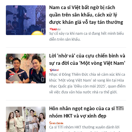
Nam ca sĩ Việt bất ngờ bị rách
quần trên sân khấu, cách xử lý
được khán giả vỗ tay tán thưởng
Sự cố xảy ra khi nam ca sĩ đang hết mình biểu
diễn trên sân khấu.
Lời 'nhờ vả' của cựu chiến binh và
sự ra đời của 'Một vòng Việt Nam'
Nhạc sĩ Đông Thiên Đức chia sẻ cảm xúc khi ca
khúc 'Một vòng Việt Nam' sẽ vang lên tại Hòa
nhạc Quốc gia 'Điều còn mãi 2025', quan điểm
về việc đưa văn hóa nước nhà ra thế giới.
Hôn nhân ngọt ngào của ca sĩ TiTi
nhóm HKT và vợ xinh đẹp
Ca sĩ TiTi nhóm HKT thường xuyên dành lời