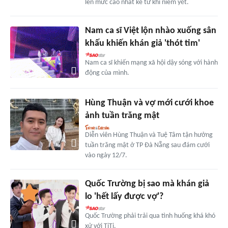
lên mức cao nhất kể từ khi niêm yết.
Nam ca sĩ Việt lộn nhào xuống sân
khấu khiến khán giả 'thót tim'
Nam ca sĩ khiến mạng xã hội dậy sóng với hành
động của mình.
Hùng Thuận và vợ mới cưới khoe
ảnh tuần trăng mật
Diễn viên Hùng Thuận và Tuệ Tâm tận hưởng
tuần trăng mật ở TP Đà Nẵng sau đám cưới
vào ngày 12/7.
Quốc Trường bị sao mà khán giả
lo 'hết lấy được vợ'?
Quốc Trường phải trải qua tình huống khá khó
xử với TiTi.