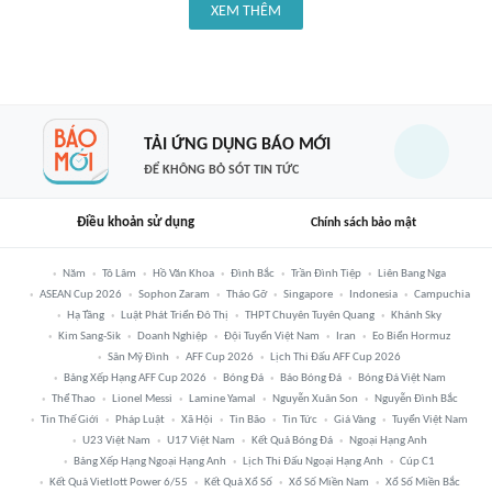
XEM THÊM
TẢI ỨNG DỤNG BÁO MỚI
ĐỂ KHÔNG BỎ SÓT TIN TỨC
Điều khoản sử dụng
Chính sách bảo mật
Năm
Tô Lâm
Hồ Văn Khoa
Đình Bắc
Trần Đình Tiệp
Liên Bang Nga
ASEAN Cup 2026
Sophon Zaram
Tháo Gỡ
Singapore
Indonesia
Campuchia
Hạ Tầng
Luật Phát Triển Đô Thị
THPT Chuyên Tuyên Quang
Khánh Sky
Kim Sang-Sik
Doanh Nghiệp
Đội Tuyển Việt Nam
Iran
Eo Biển Hormuz
Sân Mỹ Đình
AFF Cup 2026
Lịch Thi Đấu AFF Cup 2026
Bảng Xếp Hạng AFF Cup 2026
Bóng Đá
Báo Bóng Đá
Bóng Đá Việt Nam
Thể Thao
Lionel Messi
Lamine Yamal
Nguyễn Xuân Son
Nguyễn Đình Bắc
Tin Thế Giới
Pháp Luật
Xã Hội
Tin Bão
Tin Tức
Giá Vàng
Tuyển Việt Nam
U23 Việt Nam
U17 Việt Nam
Kết Quả Bóng Đá
Ngoại Hạng Anh
Bảng Xếp Hạng Ngoại Hạng Anh
Lịch Thi Đấu Ngoại Hạng Anh
Cúp C1
Kết Quả Vietlott Power 6/55
Kết Quả Xổ Số
Xổ Số Miền Nam
Xổ Số Miền Bắc