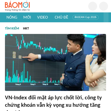
NÓNG
MỚI
VIDEO
CHỦ ĐỀ
#ASEAN Cup 2026
#Trí tuệ nhân tạo
#Mỹ - Iran
#Khám phá Việt Nam
TÌM KIẾM
HKT
#Khám phá thế giới
VN-Index đối mặt áp lực chốt lời, công ty
chứng khoán vẫn kỳ vọng xu hướng tăng