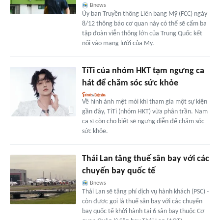
Bnews
Ủy ban Truyền thông Liên bang Mỹ (FCC) ngày
8/12 thông báo cơ quan này có thể sẽ cấm ba
tập đoàn viễn thông lớn của Trung Quốc kết
nối vào mạng lưới của Mỹ.
TiTi của nhóm HKT tạm ngưng ca
hát để chăm sóc sức khỏe
Về hình ảnh mệt mỏi khi tham gia một sự kiện
gần đây, TiTi (nhóm HKT) vừa phân trần. Nam
ca sĩ còn cho biết sẽ ngưng diễn để chăm sóc
sức khỏe.
Thái Lan tăng thuế sân bay với các
chuyến bay quốc tế
Bnews
Thái Lan sẽ tăng phí dịch vụ hành khách (PSC) -
còn được gọi là thuế sân bay với các chuyến
bay quốc tế khởi hành tại 6 sân bay thuộc Cơ