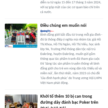
diễn ra từ ngày 15 đến 17 tháng 3 năm 2024,
với sự góp mặt của các cơ quan báo chí trên
cả nước.
Điều chúng em muốn nói
Bình đẳng giới bắt đầu từ trong mỗi gia đình -
đó là thông điệp ý nghĩa mà nhóm tác giả Hồ
Thị Khoa, Hồ Thị Ngân, Hồ Thị Viểu, học sinh
lớp 9A, Trường Phổ thông dân tộc nội trú
Đakrông, huyện Đakrông, muốn gửi gắm
thông qua tác phẩm tranh đá tham gia cuộc
thi 'Sáng tác sản phẩm truyền thông về bình
đẳng giới cho trẻ em vùng dân tộc thiểu số và
miền núi', lần thứ nhất, năm 2023 có chủ đề
'Gia đình hạnh phúc' do Trung ương Hội LHPN
Việt Nam phát động.
Khởi tố thêm 10 bị can trong
đường dây đánh bạc Poker trên