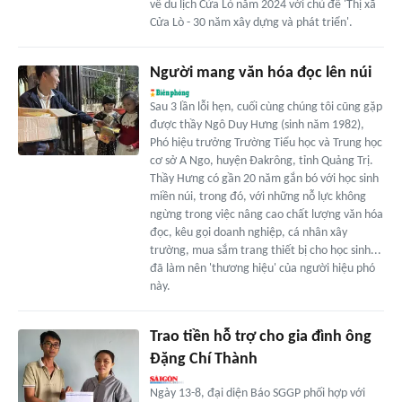
về du lịch Cửa Lò năm 2024 với chủ đề 'Thị xã
Cửa Lò - 30 năm xây dựng và phát triển'.
Người mang văn hóa đọc lên núi
Sau 3 lần lỗi hẹn, cuối cùng chúng tôi cũng gặp
được thầy Ngô Duy Hưng (sinh năm 1982),
Phó hiệu trưởng Trường Tiểu học và Trung học
cơ sở A Ngo, huyện Đakrông, tỉnh Quảng Trị.
Thầy Hưng có gần 20 năm gắn bó với học sinh
miền núi, trong đó, với những nỗ lực không
ngừng trong việc nâng cao chất lượng văn hóa
đọc, kêu gọi doanh nghiệp, cá nhân xây
trường, mua sắm trang thiết bị cho học sinh...
đã làm nên 'thương hiệu' của người hiệu phó
này.
Trao tiền hỗ trợ cho gia đình ông
Đặng Chí Thành
Ngày 13-8, đại diện Báo SGGP phối hợp với