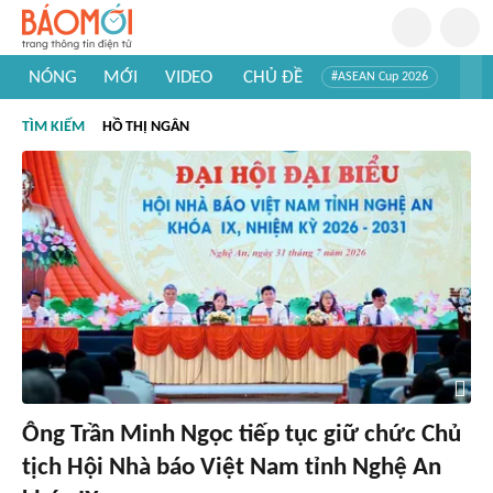
NÓNG
MỚI
VIDEO
CHỦ ĐỀ
#ASEAN Cup 2026
#Trí tuệ nhân tạo
#Mỹ - Iran
#Khám phá Việt Nam
TÌM KIẾM
HỒ THỊ NGÂN
#Khám phá thế giới
Ông Trần Minh Ngọc tiếp tục giữ chức Chủ
tịch Hội Nhà báo Việt Nam tỉnh Nghệ An