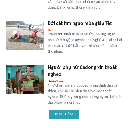
văn hóa - xã hội, quốc phòng - an ninh, xây
dựng Đảng và hệ thống chính trị...
Bới cát tìm ngao mùa giáp Tết
Tranh thủ buổi trưa nắng ấm, những người
phụ nữ ở huyện Quỳnh Lưu (Nghệ An) lại ra bãi
biển cào cát để bắt ngao về bán kiếm thêm
thu nhập.
Người phụ nữ Cadong xin thoát
nghèo
Nhờ chăm chỉ ăn, cuộc sống gia đình dần cải
thiện, chị Hồ Thị Diễn đã xin được thoát
nghèo để làm gương cho những người khác ở
địa phương noi theo.
XEM THÊM