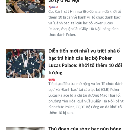
20 tỷ ở Hà Nội
Cục Cảnh sát Hình sự (Bộ Công an) đã khởi tố
thêm 10 bị can về hành vi 'Tổ chức đánh bạc'
và 'Đánh bạc' tại câu lạc bộ Poker Lucas
Palace, ở quận Cầu Giấy, Hà Nội, bằng hình
thức đánh Poker.
Diễn tiến mới nhất vụ triệt phá ổ
bạc trá hình câu lạc bộ Poker
Lucas Palace: Khởi tố thêm 10 đối
tượng
Tiếp tục điều tra mở rộng vụ án 'Tổ chức đánh
bạc' và 'Đánh bạc' tại câu lạc bộ (CLB) Poker
Lucas Palace (địa chỉ tại đường Mạc Thái Tổ,
phường Yên Hòa, quận Cầu Giấy, Hà Nội) bằng
hình thức Poker, CQĐT Bộ Công an đã khởi tố
thêm 10 bị can.
Thủ đoạn của sòng bạc núp bóng