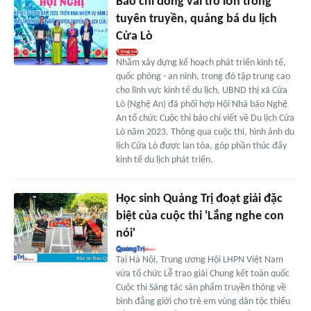
Báo chí đóng vai trò lớn trong
tuyên truyền, quảng bá du lịch
Cửa Lò
Nhằm xây dựng kế hoạch phát triển kinh tế,
quốc phòng - an ninh, trong đó tập trung cao
cho lĩnh vực kinh tế du lịch, UBND thị xã Cửa
Lò (Nghệ An) đã phối hợp Hội Nhà báo Nghệ
An tổ chức Cuộc thi báo chí viết về Du lịch Cửa
Lò năm 2023. Thông qua cuộc thi, hình ảnh du
lịch Cửa Lò được lan tỏa, góp phần thúc đẩy
kinh tế du lịch phát triển.
Học sinh Quảng Trị đoạt giải đặc
biệt của cuộc thi 'Lắng nghe con
nói'
Tại Hà Nội, Trung ương Hội LHPN Việt Nam
vừa tổ chức Lễ trao giải Chung kết toàn quốc
Cuộc thi Sáng tác sản phẩm truyền thông về
bình đẳng giới cho trẻ em vùng dân tộc thiểu