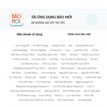
TẢI ỨNG DỤNG BÁO MỚI
ĐỂ KHÔNG BỎ SÓT TIN TỨC
Điều khoản sử dụng
Chính sách bảo mật
Kim Sang-Sik
An Ninh Mạng
Vùng Thủ Đô
Mỹ
Đường Vành Đai 5
Liên Bang Nga
Doanh Nghiệp
Campuchia
Iran
Luật Kiến Trúc
Oman
Bắc Ninh (thành Phố)
Đại Biểu Quốc Hội
Năm
Ukraine
ASEAN Cup 2026
Lê Minh Hưng
Chợ Biên Hòa
Hạ Tầng
Dự Án Đầu Tư Xây Dựng
Tô Lâm
Eo Biển Hormuz
AFF Cup 2026
Lịch Thi Đấu AFF Cup 2026
Bảng Xếp Hạng AFF Cup 2026
Bóng Đá
Báo Bóng Đá
Bóng Đá Việt Nam
Thể Thao
Lionel Messi
Lamine Yamal
Nguyễn Xuân Son
Nguyễn Đình Bắc
Tin Thế Giới
Pháp Luật
Xã Hội
Tin Bão
Tin Tức
Giá Vàng
Tuyển Việt Nam
U23 Việt Nam
U17 Việt Nam
Kết Quả Bóng Đá
Ngoại Hạng Anh
Bảng Xếp Hạng Ngoại Hạng Anh
Lịch Thi Đấu Ngoại Hạng Anh
Cúp C1
Kết Quả Vietlott Power 6/55
Kết Quả Xổ Số
Xổ Số Miền Nam
Xổ Số Miền Bắc
Xổ Số Miền Trung
Giao Thông
Thời Sự
Lịch Vạn Niên
Thời Tiết
Thời Tiết Thành Phố Hồ Chí Minh
Thời Tiết Hà Nội
Giá Xăng Dầu