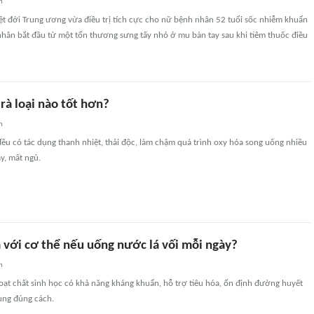
n
ệt đới Trung ương vừa điều trị tích cực cho nữ bệnh nhân 52 tuổi sốc nhiễm khuẩn
nhân bắt đầu từ một tổn thương sưng tấy nhỏ ở mu bàn tay sau khi tiêm thuốc điều
rà loại nào tốt hơn?
n
đều có tác dụng thanh nhiệt, thải độc, làm chậm quá trình oxy hóa song uống nhiều
ay, mất ngủ.
a với cơ thể nếu uống nước lá vối mỗi ngày?
n
oạt chất sinh học có khả năng kháng khuẩn, hỗ trợ tiêu hóa, ổn định đường huyết
ùng đúng cách.