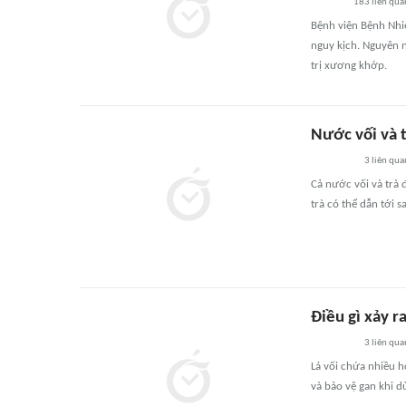
183
liên qua
Bệnh viện Bệnh Nhi
nguy kịch. Nguyên 
trị xương khớp.
Nước vối và t
3
liên qua
Cả nước vối và trà 
trà có thể dẫn tới s
Điều gì xảy r
3
liên qua
Lá vối chứa nhiều h
và bảo vệ gan khi d