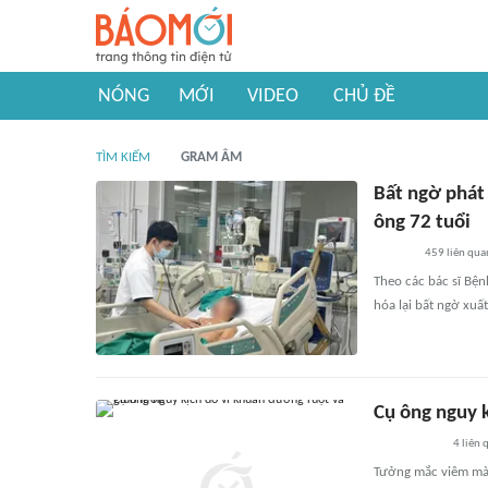
NÓNG
MỚI
VIDEO
CHỦ ĐỀ
TÌM KIẾM
GRAM ÂM
Bất ngờ phát
ông 72 tuổi
459
liên qua
Theo các bác sĩ Bện
hóa lại bất ngờ xuấ
Cụ ông nguy 
4
liên 
Tưởng mắc viêm màng