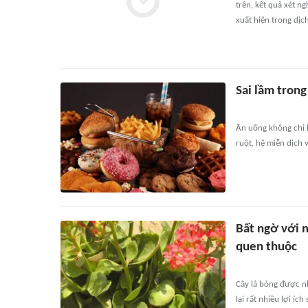
trên, kết quả xét ng
xuất hiện trong dịc
Sai lầm tron
Ăn uống không chỉ 
ruột, hệ miễn dịch
Bất ngờ với 
quen thuộc
Cây lá bỏng được nh
lại rất nhiều lợi íc