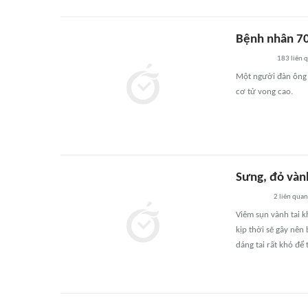
Bệnh nhân 70 
183
liên 
Một người đàn ông 
cơ tử vong cao.
Sưng, đỏ vành
2
liên quan
Viêm sụn vành tai k
kịp thời sẽ gây nên
dáng tai rất khó để