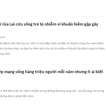
 Gia Lai cứu sống trẻ bị nhiễm vi khuẩn hiếm gặp gây
 quan
 từ Bệnh viện Nhi Gia Lai, đơn vị vừa tiếp nhận và điều trị thành công cho nam bệnh
 trú tại Kon Nak, xã Đak Sơ Mei, tỉnh Gia Lai) bị nhiễm vi khuẩn Burkhol cepacia hiếm
ủng ruột.
p mạng sống hàng triệu người mỗi năm nhưng ít ai biết
ó thể tiến triển từ một ổ nhiễm trùng thông thường sang sốc, suy đa tạng chỉ trong
 không được phát hiện sớm.