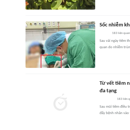
Sốc nhiễm kh
183
liên quan
Sau vài ngày tiêm t
quan do nhiễm trùng
Từ vết tiêm n
đa tạng
183
liên 
Sau mũi tiêm điều t
đẩy bệnh nhân vào 