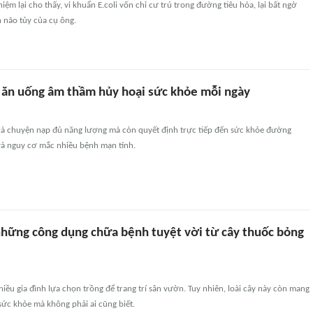
hiệm lại cho thấy, vi khuẩn E.coli vốn chỉ cư trú trong đường tiêu hóa, lại bất ngờ
h não tủy của cụ ông.
g ăn uống âm thầm hủy hoại sức khỏe mỗi ngày
là chuyện nạp đủ năng lượng mà còn quyết định trực tiếp đến sức khỏe đường
 và nguy cơ mắc nhiều bệnh mạn tính.
những công dụng chữa bệnh tuyệt vời từ cây thuốc bỏng
iều gia đình lựa chọn trồng để trang trí sân vườn. Tuy nhiên, loài cây này còn mang
h sức khỏe mà không phải ai cũng biết.