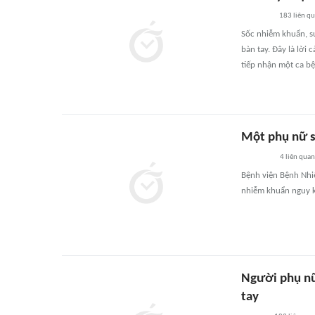
183
liên q
Sốc nhiễm khuẩn, su
bàn tay. Đây là lời
tiếp nhận một ca bệ
Một phụ nữ s
4
liên quan
Bệnh viện Bệnh Nhiệ
nhiễm khuẩn nguy k
Người phụ nữ
tay