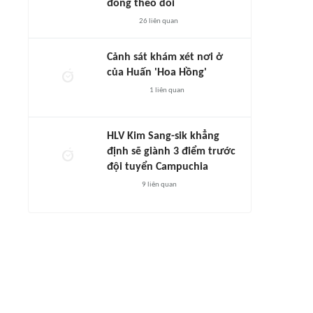
đông theo dõi
26
liên quan
Cảnh sát khám xét nơi ở
của Huấn 'Hoa Hồng'
1
liên quan
HLV Kim Sang-sik khẳng
định sẽ giành 3 điểm trước
đội tuyển Campuchia
9
liên quan