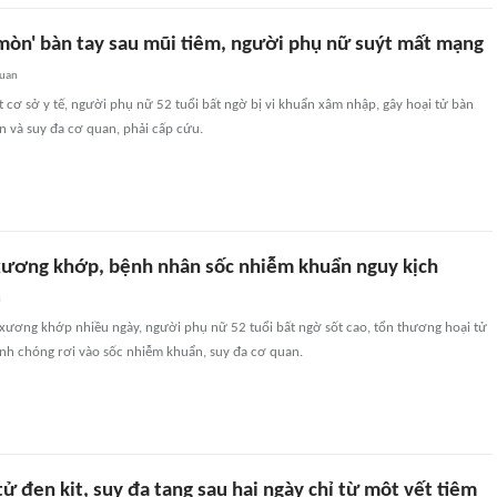
 mòn' bàn tay sau mũi tiêm, người phụ nữ suýt mất mạng
quan
t cơ sở y tế, người phụ nữ 52 tuổi bất ngờ bị vi khuẩn xâm nhập, gây hoại tử bàn
n và suy đa cơ quan, phải cấp cứu.
xương khớp, bệnh nhân sốc nhiễm khuẩn nguy kịch
n
 xương khớp nhiều ngày, người phụ nữ 52 tuổi bất ngờ sốt cao, tổn thương hoại tử
nhanh chóng rơi vào sốc nhiễm khuẩn, suy đa cơ quan.
tử đen kịt, suy đa tạng sau hai ngày chỉ từ một vết tiêm