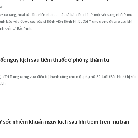
uan
y đa tạng, hoại tử tiến triển nhanh… tất cả bắt đầu chỉ từ một vết sưng nhỏ ở mu
 cảnh báo vừa được các bác sĩ Bệnh viện Bệnh Nhiệt đới Trung ương đưa ra sau khi
nh đến từ Bắc Ninh.
ốc nguy kịch sau tiêm thuốc ở phòng khám tư
t đới Trung ương vừa điều trị thành công cho một phụ nữ 52 tuổi (Bắc Ninh) bị sốc
ịch.
 sốc nhiễm khuẩn nguy kịch sau khi tiêm trên mu bàn