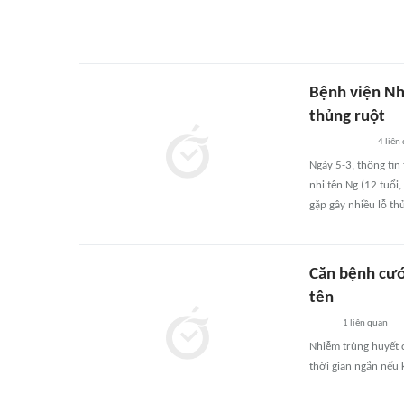
Bệnh viện Nhi
thủng ruột
4
liên
Ngày 5-3, thông tin
nhi tên Ng (12 tuổi,
gặp gây nhiều lỗ th
Căn bệnh cướ
tên
1
liên quan
Nhiễm trùng huyết c
thời gian ngắn nếu