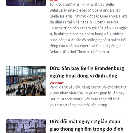
Tối 7/5, chương trình nghệ thuật 'Bella
Belarus: Masterpieces of Opera and Ballet'
(Bella Belarus: Những kiệt tác Opera và Ballet)
đã diễn ra tại Nhà hát Hồ Gươm (Hà Nội).
Chương trình có sự tham gia của gần 100 nghệ
sĩ, là những giọng ca opera hàng đầu, những
nhạc công xuất sắc và những nghệ sĩ ballet nổi
tiếng của Nhà hát Opera và Ballet Quốc gia
Belarus (Bolshoi Theatre of Belarus).
Đức: Sân bay Berlin Brandenburg
ngừng hoạt động vì đình công
Verdi đang yêu cầu tăng lương 6% cho khoảng
2.000 nhân viên của Cơ quan Quản lý Sân bay
Berlin-Brandenburg, với mức tăng tối thiểu
250 euro/tháng cho mỗi bậc lương.
Đức đối mặt nguy cơ gián đoạn
giao thông nghiêm trọng do đình