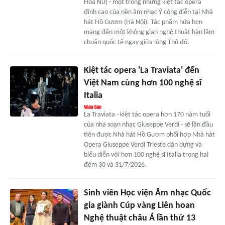
Hoa Nữ) - một trong những kiệt tác opera
đỉnh cao của nền âm nhạc Ý công diễn tại Nhà
hát Hồ Gươm (Hà Nội). Tác phẩm hứa hẹn
mang đến một không gian nghệ thuật hàn lâm
chuẩn quốc tế ngay giữa lòng Thủ đô.
Kiệt tác opera 'La Traviata' đến
Việt Nam cùng hơn 100 nghệ sĩ
Italia
La Traviata - kiệt tác opera hơn 170 năm tuổi
của nhà soạn nhạc Giuseppe Verdi - sẽ lần đầu
tiên được Nhà hát Hồ Gươm phối hợp Nhà hát
Opera Giuseppe Verdi Trieste dàn dựng và
biểu diễn với hơn 100 nghệ sĩ Italia trong hai
đêm 30 và 31/7/2026.
Sinh viên Học viện Âm nhạc Quốc
gia giành Cúp vàng Liên hoan
Nghệ thuật châu Á lần thứ 13