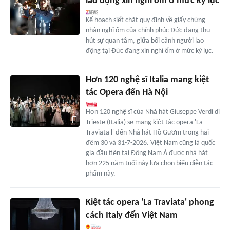
lao động xin nghỉ ốm ở mức kỷ lục
Kế hoạch siết chặt quy định về giấy chứng
nhận nghỉ ốm của chính phúc Đức đang thu
hút sự quan tâm, giữa bối cảnh người lao
động tại Đức đang xin nghỉ ốm ở mức kỷ lục.
Hơn 120 nghệ sĩ Italia mang kiệt
tác Opera đến Hà Nội
Hơn 120 nghệ sĩ của Nhà hát Giuseppe Verdi di
Trieste (Italia) sẽ mang kiệt tác opera 'La
Traviata l' đến Nhà hát Hồ Gươm trong hai
đêm 30 và 31-7-2026. Việt Nam cũng là quốc
gia đầu tiên tại Đông Nam Á được nhà hát
hơn 225 năm tuổi này lựa chọn biểu diễn tác
phẩm này.
Kiệt tác opera 'La Traviata' phong
cách Italy đến Việt Nam