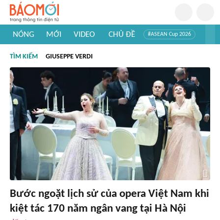
NÓNG
MỚI
VIDEO
CHỦ ĐỀ
#ASEAN Cup 2026
#Trí tuệ nhân tạo
#Mỹ - Iran
#Khám phá Việt Nam
TÌM KIẾM
GIUSEPPE VERDI
#Khám phá thế giới
Bước ngoặt lịch sử của opera Việt Nam khi
kiệt tác 170 năm ngân vang tại Hà Nội