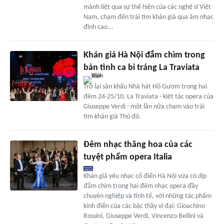
mãnh liệt qua sự thể hiện của các nghệ sĩ Việt
Nam, chạm đến trái tim khán giả qua âm nhạc
đỉnh cao...
Khán giả Hà Nội đắm chìm trong
bản tình ca bi tráng La Traviata
Trở lại sân khấu Nhà hát Hồ Gươm trong hai
đêm 24-25/10, La Traviata - kiệt tác opera của
Giuseppe Verdi - một lần nữa chạm vào trái
tim khán giả Thủ đô.
Đêm nhạc thăng hoa của các
tuyệt phẩm opera Italia
Khán giả yêu nhạc cổ điển Hà Nội vừa có dịp
đắm chìm trong hai đêm nhạc opera đầy
chuyên nghiệp và tinh tế, với những tác phẩm
kinh điển của các bậc thầy vĩ đại: Gioachino
Rossini, Giuseppe Verdi, Vincenzo Bellini và