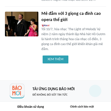
Mê đắm với 3 giọng ca đỉnh cao
opera thế giới
Tối 10/7, hòa nhạc 'The Light of Melody' kỷ
niệm 2 năm ngày thành lập Nhà hát Hồ Gươm
là hành trình thăng hoa của nhạc cổ điển, 3
giọng ca đỉnh cao thế giới khiến khán giả mê
đắm.
XEM THÊM
TẢI ỨNG DỤNG BÁO MỚI
ĐỂ KHÔNG BỎ SÓT TIN TỨC
Điều khoản sử dụng
Chính sách bảo mật