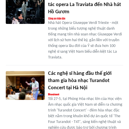
tác opera La Traviata đến Nhà hát
Hồ Gươm
Nhà hát Opera Giuseppe Verdi Trieste - một
trong những biểu tượng nghệ thuật danh
tiếng mang tên nhà soạn nhạc Giuseppe Verdi
với lịch sử hơn hai thế kỷ, gắn liền với truyền
thống opera lâu đời của Ý sẽ đưa hơn 100
nghệ sĩ sang Việt Nam biểu diễn kiệt tác La
Traviata.
Các nghệ sĩ hàng đầu thế giới
tham gia hòa nhạc Turandot
Concert tại Hà Nội
Tối 27-5, tại Phòng Hòa nhạc lớn của Học viện
Âm nhạc quốc gia Việt Nam sẽ diễn ra chương
trình 'Turandot Concert' - đêm hòa nhạc đặc
biệt nằm trong khuôn khổ dự án quốc tế 'The
Four Turandot - T4T', sáng kiến nghệ thuật và
nghiên cứu được bảo trợ bởi chương trình