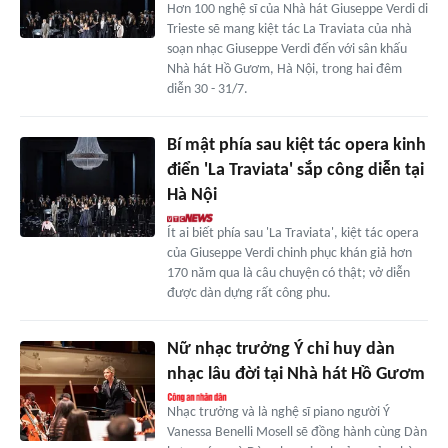
Hơn 100 nghệ sĩ của Nhà hát Giuseppe Verdi di
Trieste sẽ mang kiệt tác La Traviata của nhà
soạn nhạc Giuseppe Verdi đến với sân khấu
Nhà hát Hồ Gươm, Hà Nội, trong hai đêm
diễn 30 - 31/7.
Bí mật phía sau kiệt tác opera kinh
điển 'La Traviata' sắp công diễn tại
Hà Nội
Ít ai biết phía sau 'La Traviata', kiệt tác opera
của Giuseppe Verdi chinh phục khán giả hơn
170 năm qua là câu chuyện có thật; vở diễn
được dàn dựng rất công phu.
Nữ nhạc trưởng Ý chỉ huy dàn
nhạc lâu đời tại Nhà hát Hồ Gươm
Nhạc trưởng và là nghệ sĩ piano người Ý
Vanessa Benelli Mosell sẽ đồng hành cùng Dàn