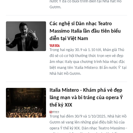
nước Ý đã có buổi trình diễn tại Nhà hát Hồ
Gươm.
Các nghệ sĩ Dàn nhạc Teatro
Massimo Italia lần đầu tiên biểu
diễn tại Việt Nam
Trong hai ngày 30.9 và 1.10 tới, khán giả Thủ
đô sẽ có cơ hội thưởng thức trọn vẹn vẻ đẹp
âm nhạc Italy qua chương trình hòa nhạc đặc
biệt mang tên 'Italia Mistero: Bí ẩn nước Ý' tại
Nhà hát Hồ Gươm.
Italia Mistero - Khám phá vẻ đẹp
lãng mạn và bi tráng của opera Ý
thế kỷ XIX
Trong hai đêm 30/9 và 1/10/2025, Nhà hát Hồ
Gươm sẽ vang lên những giai điệu bất hủ của
opera Ý thế kỷ XIX. Dàn nhạc Teatro Massimo -