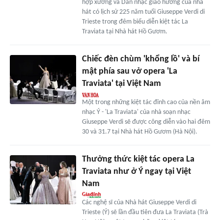
hợp xướng và Dàn nhạc giao hưởng của nhà
hát có lịch sử 225 năm tuổi Giuseppe Verdi di
Trieste trong đêm biểu diễn kiệt tác La
Traviata tại Nhà hát Hồ Gươm.
Chiếc đèn chùm 'khổng lồ' và bí
mật phía sau vở opera 'La
Traviata' tại Việt Nam
Một trong những kiệt tác đỉnh cao của nền âm
nhạc Ý - 'La Traviata' của nhà soạn nhạc
Giuseppe Verdi sẽ được công diễn vào hai đêm
30 và 31.7 tại Nhà hát Hồ Gươm (Hà Nội).
Thưởng thức kiệt tác opera La
Traviata như ở Ý ngay tại Việt
Nam
Các nghệ sĩ của Nhà hát Giuseppe Verdi di
Trieste (Ý) sẽ lần đầu tiên đưa La Traviata (Trà