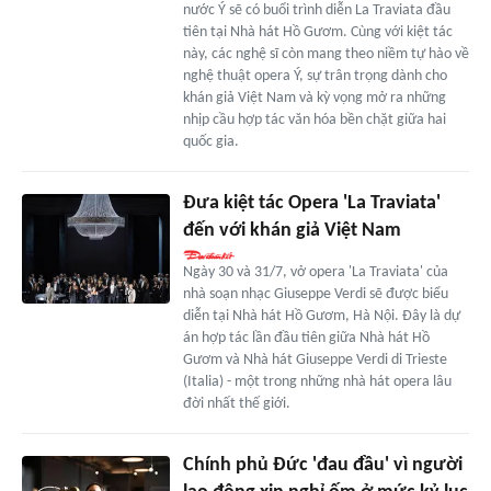
nước Ý sẽ có buổi trình diễn La Traviata đầu
tiên tại Nhà hát Hồ Gươm. Cùng với kiệt tác
này, các nghệ sĩ còn mang theo niềm tự hào về
nghệ thuật opera Ý, sự trân trọng dành cho
khán giả Việt Nam và kỳ vọng mở ra những
nhịp cầu hợp tác văn hóa bền chặt giữa hai
quốc gia.
Đưa kiệt tác Opera 'La Traviata'
đến với khán giả Việt Nam
Ngày 30 và 31/7, vở opera 'La Traviata' của
nhà soạn nhạc Giuseppe Verdi sẽ được biểu
diễn tại Nhà hát Hồ Gươm, Hà Nội. Đây là dự
án hợp tác lần đầu tiên giữa Nhà hát Hồ
Gươm và Nhà hát Giuseppe Verdi di Trieste
(Italia) - một trong những nhà hát opera lâu
đời nhất thế giới.
Chính phủ Đức 'đau đầu' vì người