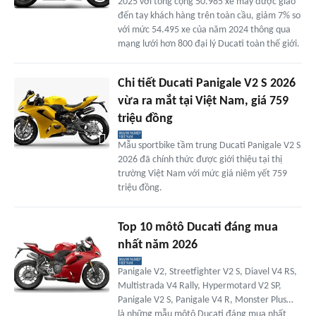
2025 với tổng cộng 50.985 xe máy được giao
đến tay khách hàng trên toàn cầu, giảm 7% so
với mức 54.495 xe của năm 2024 thông qua
mạng lưới hơn 800 đại lý Ducati toàn thế giới.
Chi tiết Ducati Panigale V2 S 2026
vừa ra mắt tại Việt Nam, giá 759
triệu đồng
Mẫu sportbike tầm trung Ducati Panigale V2 S
2026 đã chính thức được giới thiệu tại thị
trường Việt Nam với mức giá niêm yết 759
triệu đồng.
Top 10 môtô Ducati đáng mua
nhất năm 2026
Panigale V2, Streetfighter V2 S, Diavel V4 RS,
Multistrada V4 Rally, Hypermotard V2 SP,
Panigale V2 S, Panigale V4 R, Monster Plus…
là những mẫu môtô Ducati đáng mua nhất