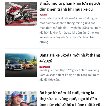
3 mẫu mô tô phân khối lớn người
dùng nên tránh khi mua xe cũ
Mua mô tô phân khối lớn đã qua sử dụng là
một bài toán kinh tế thông minh giúp thỏa
mãn đam mê tốc độ. Tuy nhiên, đằng sau mức
giá hời, không ít mẫu xe lại tiềm ẩn rủi ro lớn
về an toàn cũng như chi phí sửa chữa, bảo
dưỡng.
Bảng giá xe Skoda mới nhất tháng
4/2026
Skoda gia nhập thị trường Việt Nam với dòng
SUV và sedan thiết kế tiện nghi rộng rãi, mức
giá dễ tiếp cận.
Bỏ học từ năm 14 tuổi, từng là
thợ sửa xe vùng quê, người đàn
ông này giờ sở hữu hãng môtô vô