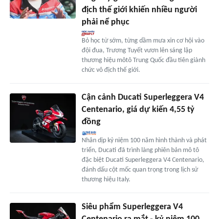
địch thế giới khiến nhiều người
phải nể phục
Bỏ học từ sớm, từng dầm mưa xin cơ hội vào
đội đua, Trương Tuyết vươn lên sáng lập
thương hiệu môtô Trung Quốc đầu tiên giành
chức vô địch thế giới.
Cận cảnh Ducati Superleggera V4
Centenario, giá dự kiến 4,55 tỷ
đồng
Nhân dịp kỷ niệm 100 năm hình thành và phát
triển, Ducati đã trình làng phiên bản mô tô
đặc biệt Ducati Superleggera V4 Centenario,
đánh dấu cột mốc quan trọng trong lịch sử
thương hiệu Italy.
Siêu phẩm Superleggera V4