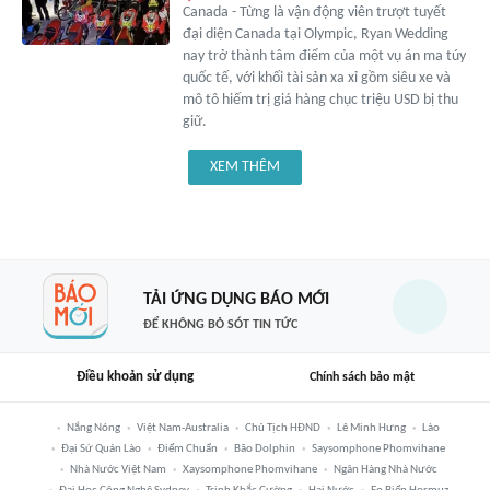
Canada - Từng là vận động viên trượt tuyết
đại diện Canada tại Olympic, Ryan Wedding
nay trở thành tâm điểm của một vụ án ma túy
quốc tế, với khối tài sản xa xỉ gồm siêu xe và
mô tô hiếm trị giá hàng chục triệu USD bị thu
giữ.
XEM THÊM
TẢI ỨNG DỤNG BÁO MỚI
ĐỂ KHÔNG BỎ SÓT TIN TỨC
Điều khoản sử dụng
Chính sách bảo mật
Nắng Nóng
Việt Nam-Australia
Chủ Tịch HĐND
Lê Minh Hưng
Lào
Đại Sứ Quán Lào
Điểm Chuẩn
Bão Dolphin
Saysomphone Phomvihane
Nhà Nước Việt Nam
Xaysomphone Phomvihane
Ngân Hàng Nhà Nước