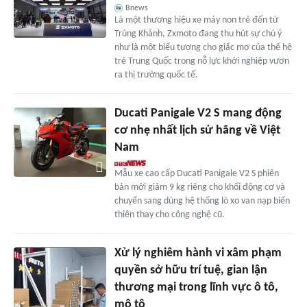
Bnews
Là một thương hiệu xe máy non trẻ đến từ
Trùng Khánh, Zxmoto đang thu hút sự chú ý
như là một biểu tượng cho giấc mơ của thế hệ
trẻ Trung Quốc trong nỗ lực khởi nghiệp vươn
ra thị trường quốc tế.
Ducati Panigale V2 S mang động
cơ nhẹ nhất lịch sử hãng về Việt
Nam
Mẫu xe cao cấp Ducati Panigale V2 S phiên
bản mới giảm 9 kg riêng cho khối động cơ và
chuyển sang dùng hệ thống lò xo van nạp biến
thiên thay cho công nghệ cũ.
Xử lý nghiêm hành vi xâm phạm
quyền sở hữu trí tuệ, gian lận
thương mại trong lĩnh vực ô tô,
mô tô