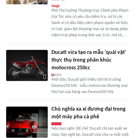
Phó Thủ tướng Thường trực Chính phủ Phạm
Gia Túc vừa có yêu cầu kiểm tra, xử lý các
hành vi có dấu hiệu xâm phạm quyền sở hữu
trí tuệ, gian lận thương mại và sử dụng phần
mềm trái phép trong lĩnh vực ô tô, mô tô...
Ducati vừa tạo ra mẫu 'quái vật'
thực thụ trong phân khúc
motocross 250cc
Mới đây, Ducati giới thiệu tới thị trường
Desmo250 MX - mẫu motocross thương mại
thứ hai của hãng sau Desmo450 MX.
Chủ nghĩa xa xỉ đương đại trong
một máy pha cà phê
Nếu bạn nghĩ 'đế chế' Ducati chỉ sản xuất xe
máy, hãy nghĩ lại. Ducati vừa cho ra mắt một