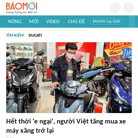
NÓNG
MỚI
VIDEO
CHỦ ĐỀ
#ASEAN Cup 2026
#Tuyển sinh đại học 2026
#Trí tuệ nhân tạo
#Mỹ - Iran
TÌM KIẾM
DUCATI
#Khám phá Việt Nam
#Khám phá thế giới
Hết thời 'e ngại', người Việt tăng mua xe
máy xăng trở lại