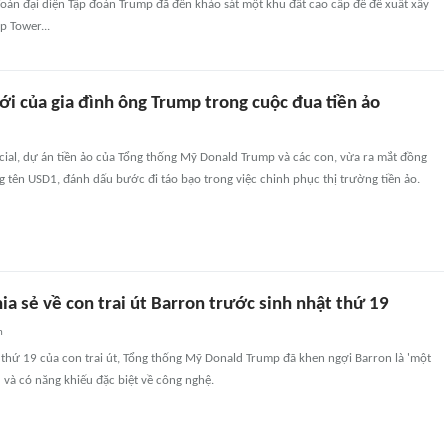
oàn đại diện Tập đoàn Trump đã đến khảo sát một khu đất cao cấp để đề xuất xây
p Tower...
i của gia đình ông Trump trong cuộc đua tiền ảo
cial, dự án tiền ảo của Tổng thống Mỹ Donald Trump và các con, vừa ra mắt đồng
 tên USD1, đánh dấu bước đi táo bạo trong việc chinh phục thị trường tiền ảo.
a sẻ về con trai út Barron trước sinh nhật thứ 19
n
 thứ 19 của con trai út, Tổng thống Mỹ Donald Trump đã khen ngợi Barron là 'một
 và có năng khiếu đặc biệt về công nghệ.