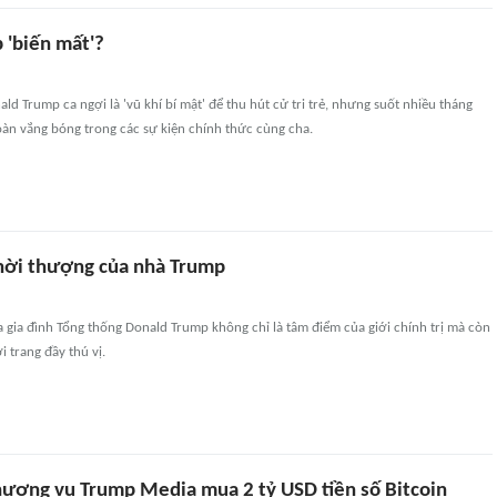
 'biến mất'?
d Trump ca ngợi là 'vũ khí bí mật' để thu hút cử tri trẻ, nhưng suốt nhiều tháng
oàn vắng bóng trong các sự kiện chính thức cùng cha.
hời thượng của nhà Trump
gia đình Tổng thống Donald Trump không chỉ là tâm điểm của giới chính trị mà còn
i trang đầy thú vị.
thương vụ Trump Media mua 2 tỷ USD tiền số Bitcoin