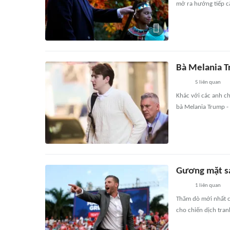
mở ra hướng tiếp cậ
Bà Melania Tr
5
liên quan
Khác với các anh c
bà Melania Trump - 
Gương mặt sá
1
liên quan
Thăm dò mới nhất c
cho chiến dịch tra