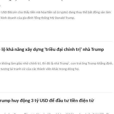
n
USD Bitcoin cho thấy tiền mã hóa/tiền số (crypto) đang thay thế bất động sản làm
hế kinh doanh của gia đình Tổng thống Mỹ Donald Trump.
 lộ khả năng xây dựng 'triều đại chính trị' nhà Trump
h không làm giàu nhờ chính trị, thì đó là nhà Trump', con trai ông Trump khẳng định,
tương lai tranh cử của các thành viên khác trong dòng họ.
Trump huy động 3 tỷ USD để đầu tư tiền điện tử