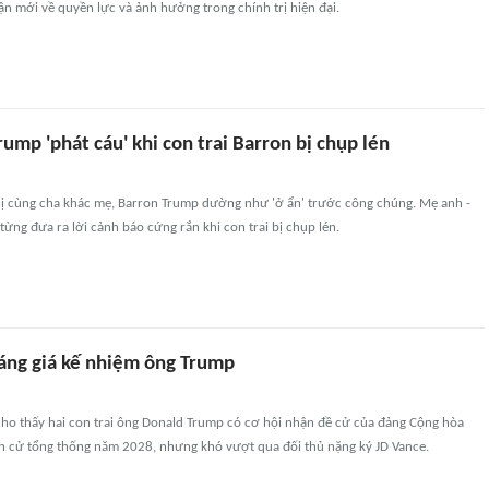
n mới về quyền lực và ảnh hưởng trong chính trị hiện đại.
ump 'phát cáu' khi con trai Barron bị chụp lén
hị cùng cha khác mẹ, Barron Trump dường như 'ở ẩn' trước công chúng. Mẹ anh -
từng đưa ra lời cảnh báo cứng rắn khi con trai bị chụp lén.
ng giá kế nhiệm ông Trump
ho thấy hai con trai ông Donald Trump có cơ hội nhận đề cử của đảng Cộng hòa
nh cử tổng thống năm 2028, nhưng khó vượt qua đối thủ nặng ký JD Vance.