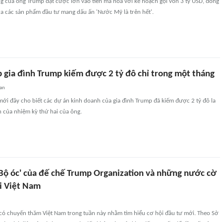
g của ông Trump đặt cược lớn vào tiền mã hóa với kế hoạch gọi vốn 3 tỷ USD, đồng
ra các sản phẩm đầu tư mang dấu ấn 'Nước Mỹ là trên hết'.
 gia đình Trump kiếm được 2 tỷ đô chỉ trong một tháng
an
ới đây cho biết các dự án kinh doanh của gia đình Trump đã kiếm được 2 tỷ đô la
n của nhiệm kỳ thứ hai của ông.
 'Bộ óc' của đế chế Trump Organization và những nước cờ
ại Việt Nam
 có chuyến thăm Việt Nam trong tuần này nhằm tìm hiểu cơ hội đầu tư mới. Theo Sở