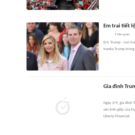
Em trai tiết 
1
liên quan
Eric Trump - con tr
Ivanka Trump trong 
Gia đình Trum
Ngày 3/9, gia đình 
sản trên giấy của h
Liberty Financial.