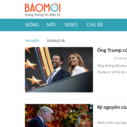
NÓNG
MỚI
VIDEO
CHỦ ĐỀ
TÌM KIẾM
DONALD JR.
Ông Trump có 
11
liên qu
Tổng thống Mỹ Dona
Trump Jr. với lý do
Kỷ nguyên củ
Hành trình của ông