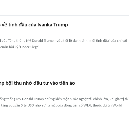
lộ về tình đầu của Ivanka Trump
ai của Tổng thống Mỹ Donald Trump - vừa tiết lộ danh tính 'mối tình đầu' của chị gái
cuốn hồi ký 'Under Siege'.
p bội thu nhờ đầu tư vào tiền ảo
Tổng thống Mỹ Donald Trump chứng kiến một bước ngoặt tài chính lớn, khi giá trị tài
ọ tăng vọt gần 5 tỷ USD nhờ sự ra mắt của đồng tiền số WLFI, thuộc dự án World