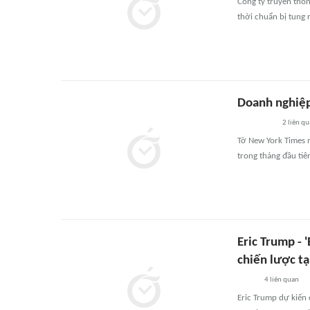
Công ty truyền thôn
thời chuẩn bị tung 
Doanh nghiệp
2
liên qu
Tờ New York Times m
trong tháng đầu tiê
Eric Trump -
chiến lược t
4
liên quan
Eric Trump dự kiến