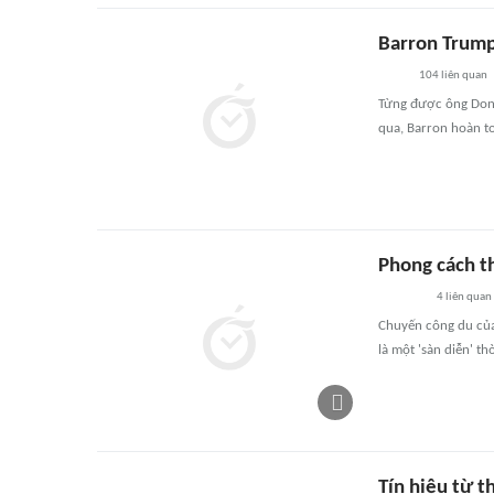
Barron Trump
104
liên quan
Từng được ông Donal
qua, Barron hoàn t
Phong cách t
4
liên quan
Chuyến công du của 
là một 'sàn diễn' thờ
Tín hiệu từ 