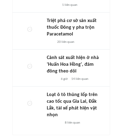
1
liên quan
Triệt phá cơ sở sản xuất
thuốc Đông y pha trộn
Paracetamol
20
liên quan
Cảnh sát xuất hiện ở nhà
'Huấn Hoa Hồng', đám
đông theo dõi
6 giờ
14
liên quan
Loạt ô tô thủng lốp trên
cao tốc qua Gia Lai, Đắk
Lắk, tài xế phát hiện vật
nhọn
8
liên quan