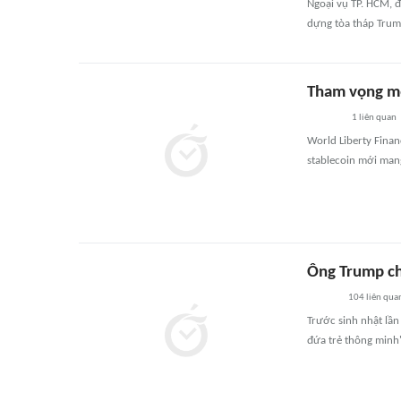
Ngoại vụ TP. HCM, đ
dựng tòa tháp Trum
Tham vọng mớ
1
liên quan
World Liberty Finan
stablecoin mới mang
Ông Trump chi
104
liên qua
Trước sinh nhật lần
đứa trẻ thông minh'