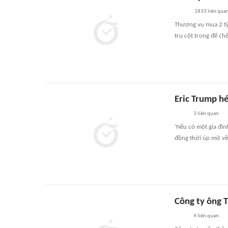
1833
liên qua
Thương vụ mua 2 tỷ 
trụ cột trong đế c
Eric Trump hé
3
liên quan
'Nếu có một gia đìn
đồng thời úp mở về 
Công ty ông 
4
liên quan