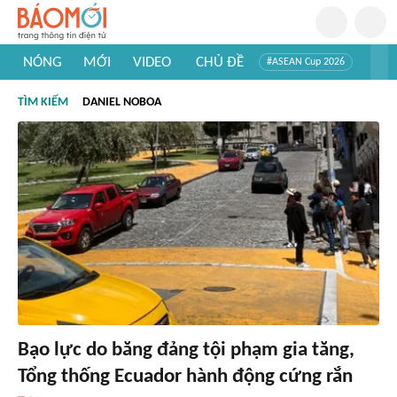
NÓNG
MỚI
VIDEO
CHỦ ĐỀ
#ASEAN Cup 2026
#Trí tuệ nhân tạo
#Mỹ - Iran
#Khám phá Việt Nam
TÌM KIẾM
DANIEL NOBOA
#Khám phá thế giới
Bạo lực do băng đảng tội phạm gia tăng,
Tổng thống Ecuador hành động cứng rắn