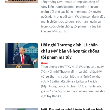
Tổng thống Mỹ Donald Trump vừa công bố
sáng kiến thành lập một liên minh khu vực
nhằm đối phó các băng nhóm ma túy xuyên
quốc gia, trong bối cảnh Washington đang đẩy
mạnh chiến lược sử dụng sức mạnh quân sự
trong cuộc chiến chống tội phạm ma túy tại
khu vực Mỹ Latinh.
Hội nghị Thượng đỉnh 'Lá chắn
châu Mỹ' bàn về hợp tác chống
tội phạm ma túy
Theo phóng viên TTXVN tại Washington, ngày
7/3, Hội nghị Thượng đỉnh 'Lá chắn châu Mỹ'
với sự tham gia của nhiều nhà lãnh đạo khu
vực Mỹ Latinh đã diễn ra tại bang Florida
(Mỹ), trong bối cảnh chiến lược an ninh quốc
gia mới của Mỹ nhấn mạnh nhiều hơn đến khu
vực Tây Bán Cầu.