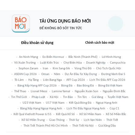
TẢI ỨNG DỤNG BÁO MỚI
ĐỂ KHÔNG BỎ SÓT TIN TỨC
Điều khoản sử dụng
Chính sách bảo mật
An Ninh Mạng
Eo Biển Hormuz
Bắc Ninh (thành Phố)
Lê Minh Hưng
Võ Xuân Trường
Luật Kiến Trúc
Chợ Biên Hòa
Doanh Nghiệp
Campuchia
Sophon Zaram
Iran
Kim Sang-Sik
Vùng Thủ Đô
Chủ Tịch Quốc Hội
ASEAN Cup 2026
Oman
Năm
Dự Án Đầu Tư Xây Dựng
Đường Vành Đai 5
Tô Lâm
Hạ Tầng
Liên Bang Nga
AFF Cup 2026
Lịch Thi Đấu AFF Cup 2026
Bảng Xếp Hạng AFF Cup 2026
Bóng Đá
Báo Bóng Đá
Bóng Đá Việt Nam
Thể Thao
Lionel Messi
Lamine Yamal
Nguyễn Xuân Son
Nguyễn Đình Bắc
Tin Thế Giới
Pháp Luật
Xã Hội
Tin Bão
Tin Tức
Giá Vàng
Tuyển Việt Nam
U23 Việt Nam
U17 Việt Nam
Kết Quả Bóng Đá
Ngoại Hạng Anh
Bảng Xếp Hạng Ngoại Hạng Anh
Lịch Thi Đấu Ngoại Hạng Anh
Cúp C1
Kết Quả Vietlott Power 6/55
Kết Quả Xổ Số
Xổ Số Miền Nam
Xổ Số Miền Bắc
Xổ Số Miền Trung
Giao Thông
Thời Sự
Lịch Vạn Niên
Thời Tiết
Thời Tiết Thành Phố Hồ Chí Minh
Thời Tiết Hà Nội
Giá Xăng Dầu