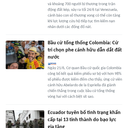
và khoảng 700 người bị thương trong trận
động đất kép, xảy ra tối 24/6 tại Venezuela,
cảnh báo con số thương vong có thể còn tăng
khi lực lượng cứu hộ tiếp tục tìm kiếm nạn
nhân dưới các đống đổ nát.
Bầu cử tổng thống Colombia: Cử
tri chọn phe cánh hữu dẫn dắt đất
nước
Ngày 21/6, Cơ quan Bầu cử quốc gia Colombia
công bố kết quả kiểm phiếu sơ bộ với hơn 98%
số phiếu được kiểm đếm cho thấy, ứng cử viên
cánh hữu Abelardo de la Espriella đã giành
chiến thắng trong cuộc bầu cử tổng thống
vòng hai với cách biệt sít sao.
Ecuador tuyên bố tình trạng khẩn
cấp tại 13 tỉnh thành do bạo lực
gia tăng