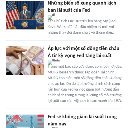
Những biến số xung quanh kịch
bản lãi suất của Fed
Tân Chủ tịch Cục Dự trữ Liên bang Mỹ (Fed)
Kevin Warsh đã bắt đầu nhiệm kỳ mới với
những thay đổi đáng chú ý về thông điệp.
Áp lực với một số đồng tiền châu
Á từ kỳ vọng Fed tăng lãi suất
Trong một báo cáo vừa được công bố mới đây,
MUFG Research thuộc Tập đoàn Tài chính
MUFG cho biết, một số đồng tiền châu Á đang
chịu áp lực lớn do lập trường chính sách cứng
rắn hơn của Fed và việc giảm bớt hướng dẫn
chính sách trong tương lai củng cố môi trường
lợi suất cao của Mỹ, duy trì sức mạnh của USD.
Fed sẽ không giảm lãi suất trong
năm nay