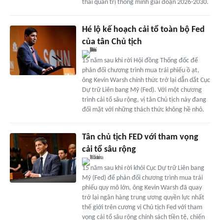
thái quản trị thông minh giai đoạn 2026-2030.
Hé lộ kế hoạch cải tổ toàn bộ Fed
của tân Chủ tịch
15 năm sau khi rời Hội đồng Thống đốc để
phản đối chương trình mua trái phiếu ồ ạt,
ông Kevin Warsh chính thức trở lại dẫn dắt Cục
Dự trữ Liên bang Mỹ (Fed). Với một chương
trình cải tổ sâu rộng, vị tân Chủ tịch này đang
đối mặt với những thách thức không hề nhỏ.
Tân chủ tịch FED với tham vọng
cải tổ sâu rộng
15 năm sau khi rời khỏi Cục Dự trữ Liên bang
Mỹ (Fed) để phản đối chương trình mua trái
phiếu quy mô lớn, ông Kevin Warsh đã quay
trở lại ngân hàng trung ương quyền lực nhất
thế giới trên cương vị Chủ tịch Fed với tham
vọng cải tổ sâu rộng chính sách tiền tệ, chiến