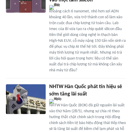
vào một tấm silicon
Khoảng cách 6 nanomet, nhỏ hơn sợi ADN
khoảng 40 lần, vừa trở thành con số làm xáo
trộn cuộc đua chip lượng tử toàn cầu. Lab
Imec của Bỉ vừa tạo ra chip qubit silicon đầu
tiên thế giới dùng công nghệ in thạch bản
High-NA EUV, cỗ máy nặng 150 tấn vốn sinh ra
để phục vụ chip AI thế hệ tới. Đây không phải
máy tính lượng tử mạnh nhất. Nhưng nó trả
lời câu hỏi quan trọng hơn: liệu có thể sản
xuất đại trà chip lượng tử mà không cần xây
nhà máy từ đầu?
NHTW Hàn Quốc phát tín hiệu sẽ
sớm tăng lãi suất
NHTW Hàn Quốc (BOK) đã giữ nguyên lãi suất
vào thứ Năm (28/5), nhưng sự chia rẽ theo
hướng thắt chặt chính sách trong Hội đồng
chính sách tiền tệ báo hiệu động thái tiếp theo
sẽ là tăng lãi suất để kiềm chế lạm phát và hỗ