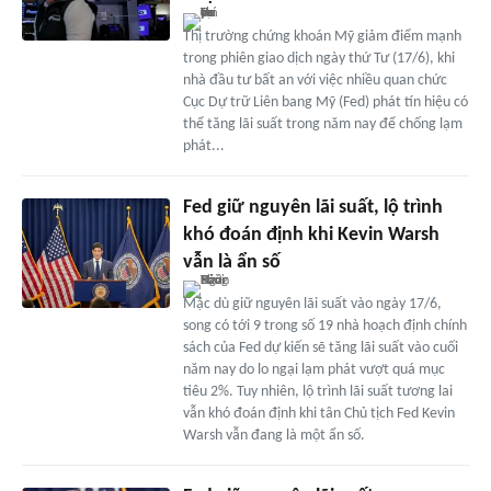
Thị trường chứng khoán Mỹ giảm điểm mạnh
trong phiên giao dịch ngày thứ Tư (17/6), khi
nhà đầu tư bất an với việc nhiều quan chức
Cục Dự trữ Liên bang Mỹ (Fed) phát tín hiệu có
thể tăng lãi suất trong năm nay để chống lạm
phát...
Fed giữ nguyên lãi suất, lộ trình
khó đoán định khi Kevin Warsh
vẫn là ẩn số
Mặc dù giữ nguyên lãi suất vào ngày 17/6,
song có tới 9 trong số 19 nhà hoạch định chính
sách của Fed dự kiến sẽ tăng lãi suất vào cuối
năm nay do lo ngại lạm phát vượt quá mục
tiêu 2%. Tuy nhiên, lộ trình lãi suất tương lai
vẫn khó đoán định khi tân Chủ tịch Fed Kevin
Warsh vẫn đang là một ẩn số.