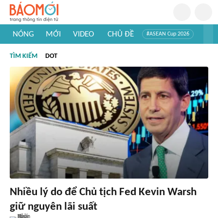
NÓNG
MỚI
VIDEO
CHỦ ĐỀ
#ASEAN Cup 2026
#Trí tuệ nhân tạo
#Mỹ - Iran
#Khám phá Việt Nam
TÌM KIẾM
DOT
#Khám phá thế giới
Nhiều lý do để Chủ tịch Fed Kevin Warsh
giữ nguyên lãi suất