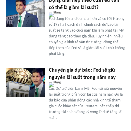
Động thái tiếp theo của Fed vẫn
có thể là giảm lãi suất?
Fed đang tỏ ra 'diều hâu' hơn và có tới 9 trong
số 19 nhà hoạch định chính sách dự báo lãi
suất sẽ tăng vào cuối năm khi lạm phát tại Mỹ
đang tăng cao theo giá dầu. Tuy nhiên, nhiều
chuyên gia kinh tế vẫn tin tưởng, động thái
tiếp theo của Fed sẽ là giảm lãi suất chứ không
phải tăng.
Chuyên gia dự báo: Fed sẽ giữ
nguyên lãi suất trong năm nay
Cục Dự trữ Liên bang Mỹ (Fed) sẽ giữ nguyên
lãi suất trong phần còn lại của năm nay. Đó là
dự báo của phần đông các nhà kinh tế tham
gia cuộc khảo sát của Reuters, bất chấp thị
trường tài chính đang kỳ vọng Fed sẽ tăng lãi
suất.