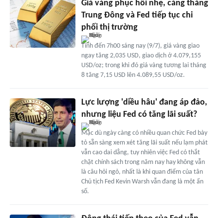
Giá vàng phục hồi nhẹ, căng thẳng
Trung Đông và Fed tiếp tục chi
phối thị trường
Tính đến 7h00 sáng nay (9/7), giá vàng giao
ngay tăng 2,035 USD, giao dịch ở 4.079,155
USD/oz; trong khi đó giá vàng tương lai tháng
8 tăng 7,15 USD lên 4.089,55 USD/oz.
Lực lượng 'diều hâu' đang áp đảo,
nhưng liệu Fed có tăng lãi suất?
Mặc dù ngày càng có nhiều quan chức Fed bày
tỏ sẵn sàng xem xét tăng lãi suất nếu lạm phát
vẫn cao dai dẳng, tuy nhiên việc Fed có thắt
chặt chính sách trong năm nay hay không vẫn
là câu hỏi ngỏ, nhất là khi quan điểm của tân
Chủ tịch Fed Kevin Warsh vẫn đang là một ẩn
số.