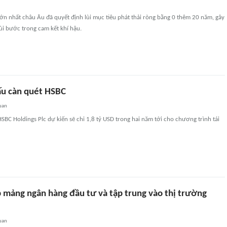
ớn nhất châu Âu đã quyết định lùi mục tiêu phát thải ròng bằng 0 thêm 20 năm, gây
lùi bước trong cam kết khí hậu.
cấu càn quét HSBC
uan
HSBC Holdings Plc dự kiến sẽ chi 1,8 tỷ USD trong hai năm tới cho chương trình tái
 mảng ngân hàng đầu tư và tập trung vào thị trường
uan