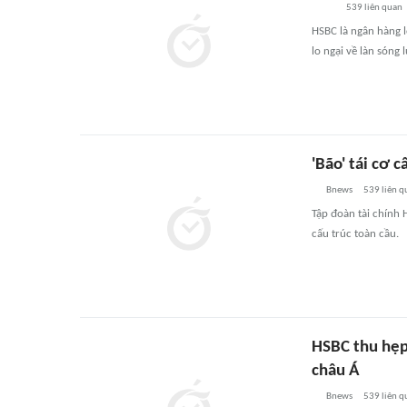
539
liên quan
HSBC là ngân hàng l
lo ngại về làn sóng 
'Bão' tái cơ 
Bnews
539
liên q
Tập đoàn tài chính 
cấu trúc toàn cầu.
HSBC thu hẹp
châu Á
Bnews
539
liên q