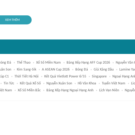
XEM THÊM
Bóng Đá
Thể Thao
Xổ Số Miền Nam
Bảng Xếp Hạng AFF Cup 2026
Nguyễn Văn 
uân Son
Kim Sang-Sik
A ASEAN Cup 2026
Bóng Đá
Giá Xăng Dầu
Lamine Ya
Cúp C1
Thời Tiết Hà Nội
Kết Quả Vietlott Power 6/55
Singapore
Ngoại Hạng An
Tin Tức
Kết Quả Xổ Số
Nguyễn Xuân Son
Hồ Văn Khoa
Tuyển Việt Nam
Li
iệt Nam
Xổ Số Miền Bắc
Bảng Xếp Hạng Ngoại Hạng Anh
Lịch Vạn Niên
Nguyễn