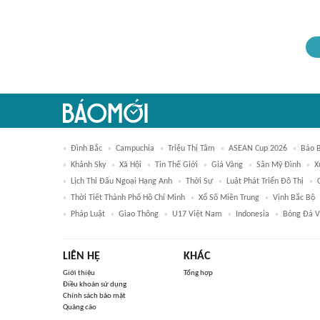
Đình Bắc
Campuchia
Triệu Thị Tâm
ASEAN Cup 2026
Báo 
Khánh Sky
Xã Hội
Tin Thế Giới
Giá Vàng
Sân Mỹ Đình
X
Lịch Thi Đấu Ngoại Hạng Anh
Thời Sự
Luật Phát Triển Đô Thị
Thời Tiết Thành Phố Hồ Chí Minh
Xổ Số Miền Trung
Vịnh Bắc Bộ
Pháp Luật
Giao Thông
U17 Việt Nam
Indonesia
Bóng Đá V
LIÊN HỆ
KHÁC
Giới thiệu
Tổng hợp
Điều khoản sử dụng
Chính sách bảo mật
Quảng cáo