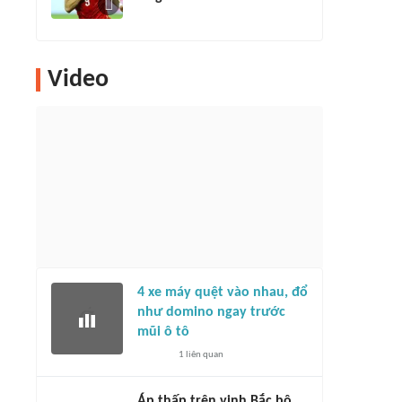
Video
4 xe máy quệt vào nhau, đổ
như domino ngay trước
mũi ô tô
1
liên quan
Áp thấp trên vịnh Bắc bộ