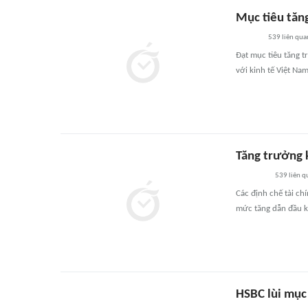
Mục tiêu tăng
539
liên qua
Đạt mục tiêu tăng t
với kinh tế Việt Nam
Tăng trưởng 
539
liên q
Các định chế tài ch
mức tăng dẫn đầu 
HSBC lùi mục