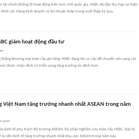
n tài chính khổng lồ hoạt động trên hơn 100 quốc gia, HSBC đã dần thu hẹp sự hiện
t khỏi các mảng kinh doanh có lợi nhuận thấp trong suốt thập kỷ qua.
BC giảm hoạt động đầu tư
uan
 thẳng thương mại toàn cầu gia tăng, HSBC đang tái cơ cấu để chuyển vốn sang các
 nơi được nhận định có triển vọng tăng trưởng ổn định hơn.
g Việt Nam tăng trưởng nhanh nhất ASEAN trong năm
ên quan
gia kinh tế phụ trách thị trường ASEAN, bộ phận Nghiên cứu toàn cầu HSBC, bày tỏ
ẽ là nền kinh tế tăng trưởng nhanh nhất khu vực ASEAN trong năm nay.