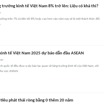
 trưởng kinh tế Việt Nam 8% trở lên: Liệu có khả thi?
n
rưởng trên 7% và tiến tới 8% hoặc cao hơn vào năm nay sẽ là một thách thức đối
.
kinh tế Việt Nam 2025 dự báo dẫn đầu ASEAN
uan
ính quốc tế đều đưa ra dự báo lạc quan về tăng trưởng kinh tế của Việt Nam, với
khu vực ASEAN.
 tiêu phát thải ròng bằng 0 thêm 20 năm