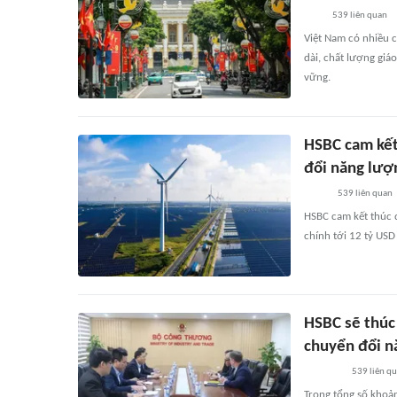
539
liên quan
Việt Nam có nhiều c
dài, chất lượng giá
vững.
HSBC cam kết 
đổi năng lượ
539
liên quan
HSBC cam kết thúc đ
chính tới 12 tỷ USD
HSBC sẽ thúc
chuyển đổi n
539
liên q
Trong tổng số khoản