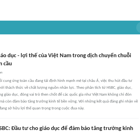
áo dục - lợi thế của Việt Nam trong dịch chuyển chuỗi
n cầu
an
i cung ứng toàn cầu đang tái định hình mạnh mẽ tại châu Á, việc thu hút đầu tư
ới thách thức về chất lượng nguồn nhân lực. Theo phân tích từ HSBC, giáo dục,
ợng giáo dục, đóng vai trò then chốt để các quốc gia như Việt Nam không chỉ đón
mà còn đảm bảo tăng trưởng kinh tế bền vững. Với những kết quả đáng ghi nhận về
đang sở hữu lợi thế quan trọng trong cuộc đua này.
SBC: Đầu tư cho giáo dục để đảm bảo tăng trưởng kinh