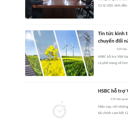
12 tỷ USD, tính đến
Tin tức kinh 
chuyển đổi n
539
liên
HSBC hỗ trợ Việt N
cà phê mang về hơn 
HSBC hỗ trợ 
539
liên qua
Hiện nay, với những
tài chính cam kết 1