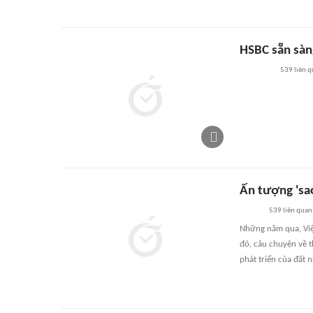
HSBC sẵn sàng
539
liên 
Ấn tượng 'sa
539
liên quan
Những năm qua, Việt
đó, câu chuyện về t
phát triển của đất 