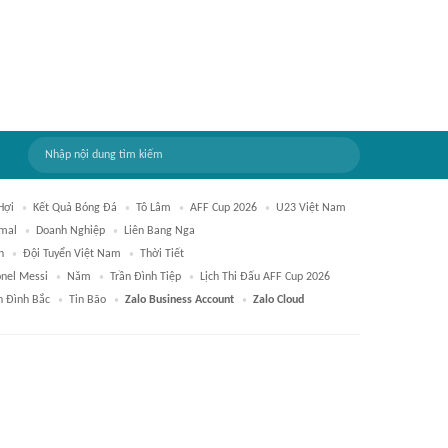
Hợi
Kết Quả Bóng Đá
Tô Lâm
AFF Cup 2026
U23 Việt Nam
mal
Doanh Nghiệp
Liên Bang Nga
h
Đội Tuyển Việt Nam
Thời Tiết
onel Messi
Năm
Trần Đình Tiệp
Lịch Thi Đấu AFF Cup 2026
 Đình Bắc
Tin Bão
Zalo Business Account
Zalo Cloud