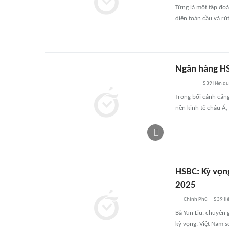
Từng là một tập đoà
diện toàn cầu và rú
Ngân hàng HS
539
liên q
Trong bối cảnh căng
nền kinh tế châu Á,
HSBC: Kỳ vọn
2025
Chính Phủ
539
li
Bà Yun Liu, chuyên 
kỳ vọng, Việt Nam s