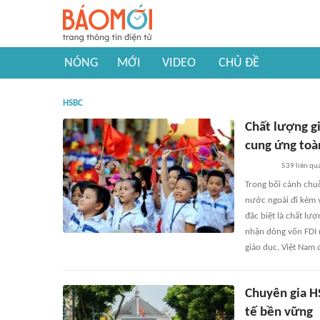
NÓNG
MỚI
VIDEO
CHỦ ĐỀ
HSBC
Chất lượng gi
cung ứng toà
539
liên qu
Trong bối cảnh chuỗ
nước ngoài đi kèm v
đặc biệt là chất lư
nhận dòng vốn FDI 
giáo dục, Việt Nam 
Chuyên gia H
tế bền vững