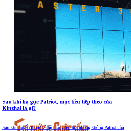
Sau khi hạ gục Patriot, mục tiêu tiếp theo của
Kinzhal là gì?
Sau khi 'huyền thoại' về hệ thống tên lửa phòng không Patriot của