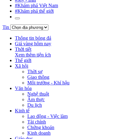
#Khám phá Việt Nam
#Khám phá thế giới
Tin
Thông tin bóng đá
Giá vàng hôm nay
Thời tiết
Xem thêm tiện ích
Thế giới
Xã hội
Thời sự
Giao thông
Môi trường - Khí hậu
Văn hóa
Nghệ thuật
Ẩm thực
Du lịch
Kinh tế
Lao động - Việc làm
Tài chính
Chứng khoán
Kinh doanh
Giáo dục