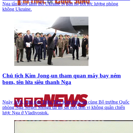
Nga tấn công lãnh thổ Ukraine bị bắn hạ bởi lực lượng phòng
không Ukraine.
Chủ tịch Kim Jong-un tham quan máy bay ném
bom, tên lửa siêu thanh Nga
Ngày 16/9, Chủ tịch Triều Tiên Kim Jong-un cùng Bộ trưởng Quốc
phòng Nga Sergei Shoigu đã thị sát một đơn vị không quân chiến
lược Nga ở Vladivostok.