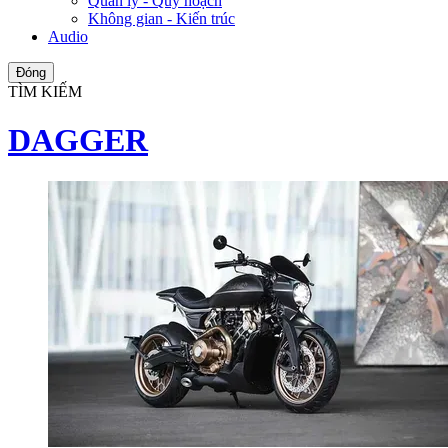
Quản lý - Quy hoạch
Không gian - Kiến trúc
Audio
Đóng
TÌM KIẾM
DAGGER