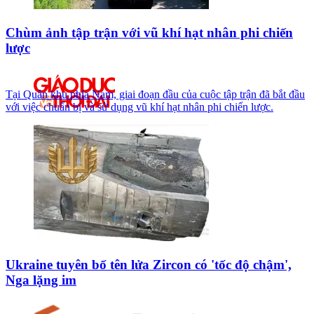
Chùm ảnh tập trận với vũ khí hạt nhân phi chiến
lược
Tại Quân khu phía Nam, giai đoạn đầu của cuộc tập trận đã bắt đầu
với việc chuẩn bị và sử dụng vũ khí hạt nhân phi chiến lược.
Ukraine tuyên bố tên lửa Zircon có 'tốc độ chậm',
Nga lặng im