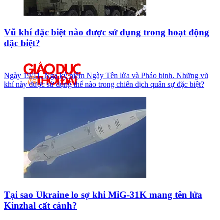
Vũ khí đặc biệt nào được sử dụng trong hoạt động
đặc biệt?
Ngày 19/11, Nga kỷ niệm Ngày Tên lửa và Pháo binh. Những vũ
khí này được sử dụng thế nào trong chiến dịch quân sự đặc biệt?
Tại sao Ukraine lo sợ khi MiG-31K mang tên lửa
Kinzhal cất cánh?