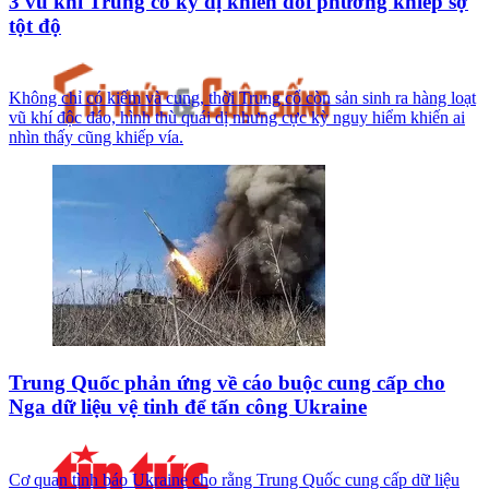
3 vũ khí Trung cổ kỳ dị khiến đối phương khiếp sợ
tột độ
Không chỉ có kiếm và cung, thời Trung cổ còn sản sinh ra hàng loạt
vũ khí độc đáo, hình thù quái dị nhưng cực kỳ nguy hiểm khiến ai
nhìn thấy cũng khiếp vía.
Trung Quốc phản ứng về cáo buộc cung cấp cho
Nga dữ liệu vệ tinh để tấn công Ukraine
Cơ quan tình báo Ukraine cho rằng Trung Quốc cung cấp dữ liệu