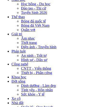
Học bổng - Du học
Đào tạo - Thi cử
Tuyển Sinh 2026
Thể thao
Bóng đá quốc tế
Bóng đá Việt Nam
Quần vợt
Giải trí
Âm nhạc
Thời trang
Điện ảnh - Truyền hình
Pháp luật
An ninh - Trật tự
Hình sự - Dân sự
Công nghệ
CNTT - Viễn thông
Thiết bị - Phần cứng
Khoa học
Đời sống
Dinh dưỡng - Làm đẹp
Tình yêu - Hôn nhân
Sức khỏe - Y tế
Xe cộ
Nhà đất