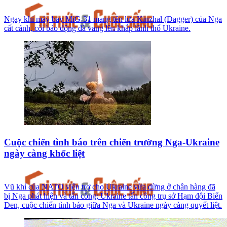
Ngay khi máy bay MiG-31 mang tên lửa Kinzhal (Dagger) của Nga
cất cánh, còi báo động đã vang lên khắp lãnh thổ Ukraine.
Cuộc chiến tình báo trên chiến trường Nga-Ukraine
ngày càng khốc liệt
Vũ khí của NATO viện trợ cho Ukraine vừa dừng ở chân hàng đã
bị Nga phát hiện và tấn công; Ukraine tấn công trụ sở Hạm đội Biển
Đen, cuộc chiến tình báo giữa Nga và Ukraine ngày càng quyết liệt.