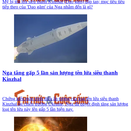
Mỹ bị tên lửa siêu thanh Kinzhal (Dao găm) đập tan; mục tiêu tiêu
tiếp theo của 'Dao găm' của Nga nhắm đến là gì?
Nga tăng gấp 5 lần sản lượng tên lửa siêu thanh
Kinzhal
Chứng kiến màn trình diễn ấn tượng của loại tên lửa siêu thanh
Kinzhal tại chiến trường Ukraine, Nga đã quyết định tăng sản lượng
loại tên lửa này lên gấp 5 lần hiện nay.