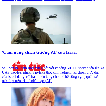
'Cẩm nang chiến trường AI' của Israel
Sau hơn hai năm rưỡi xung đột với khoảng 50.000 rocket, tên lửa và
UAV các loại nhằm vào lãnh thổ, kinh nghiệm tác chiến thực địa
của Israel đang trở thành nền tảng cho thế hệ công nghệ quân sự
mới dựa trên trí tuệ nhân tạo (AI).