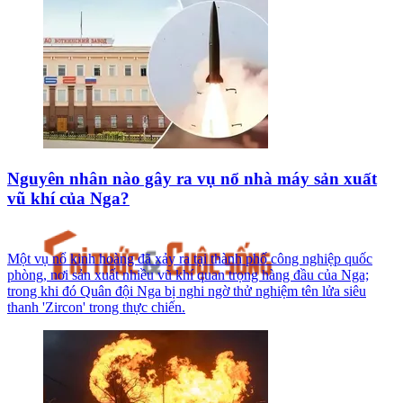
Nguyên nhân nào gây ra vụ nổ nhà máy sản xuất
vũ khí của Nga?
Một vụ nổ kinh hoàng đã xảy ra tại thành phố công nghiệp quốc
phòng, nơi sản xuất nhiều vũ khí quan trọng hàng đầu của Nga;
trong khi đó Quân đội Nga bị nghi ngờ thử nghiệm tên lửa siêu
thanh 'Zircon' trong thực chiến.