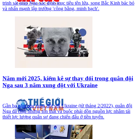
trinh sát giúp Nga xác định mục tiêu tên lửa, song Bắc Kinh bác bỏ
và nhấn mạnh lập trường 'công bằng, minh bạch'.
Năm mới 2025, kiểm kê sự thay đổi trong quân đội
Nga sau 3 năm xung đột với Ukraine
Gần ba năm sau xung đột với Ukraine (từ tháng 2/2022), quân đội
Nga đã chịu những tổn thất và buộc phải dồn nguồn lực nhằm tái
thiết lực lượng quân sự đang chiến đấu ở tiền tuyến.