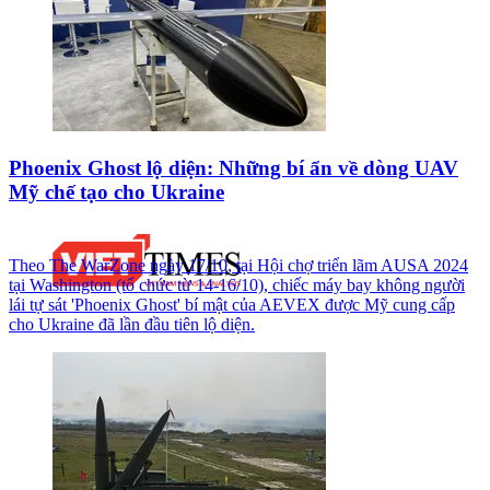
Phoenix Ghost lộ diện: Những bí ẩn về dòng UAV
Mỹ chế tạo cho Ukraine
Theo The WarZone ngày 17/10, tại Hội chợ triển lãm AUSA 2024
tại Washington (tổ chức từ 14-16/10), chiếc máy bay không người
lái tự sát 'Phoenix Ghost' bí mật của AEVEX được Mỹ cung cấp
cho Ukraine đã lần đầu tiên lộ diện.