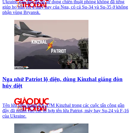
Ukraine gần đây đã tái sử dụng chiến thuật phòng không đã từng
giúp họ bắn rơi 4 máy bay của Nga, có cả Su-34 và Su-35 ở không
phận vùng Bryansk.
Nga nhử Patriot lộ diện, dùng Kinzhal giáng đòn
hủy diệt
Tên lửa siêu thanh Kh-47M Kinzhal trong các cuộc tấn công gần
đây đã nhắm vào các tổ hợp tên lửa Patriot, máy bay Su-24 và F-16
của Ukraine.