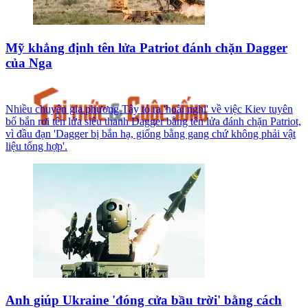
Mỹ khẳng định tên lửa Patriot đánh chặn Dagger
của Nga
Nhiều chuyên gia phương Tây tỏ ra 'hoài nghi' về việc Kiev tuyên
bố bắn rơi tên lửa siêu thanh Dagger bằng tên lửa đánh chặn Patriot,
vì đầu đạn 'Dagger bị bắn hạ, giống bằng gang chứ không phải vật
liệu tổng hợp'.
Anh giúp Ukraine 'đóng cửa bầu trời' bằng cách