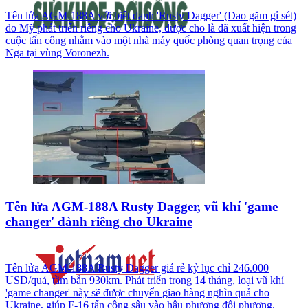
Tên lửa AGM-188A với biệt danh 'Rusty Dagger' (Dao găm gỉ sét)
do Mỹ phát triển riêng cho Ukraine, được cho là đã xuất hiện trong
cuộc tấn công nhằm vào một nhà máy quốc phòng quan trọng của
Nga tại vùng Voronezh.
Tên lửa AGM-188A Rusty Dagger, vũ khí 'game
changer' dành riêng cho Ukraine
Tên lửa AGM-188A Rusty Dagger giá rẻ kỷ lục chỉ 246.000
USD/quả, tầm bắn 930km. Phát triển trong 14 tháng, loại vũ khí
'game changer' này sẽ được chuyển giao hàng nghìn quả cho
Ukraine, giúp F-16 tấn công sâu vào hậu phương đối phương.