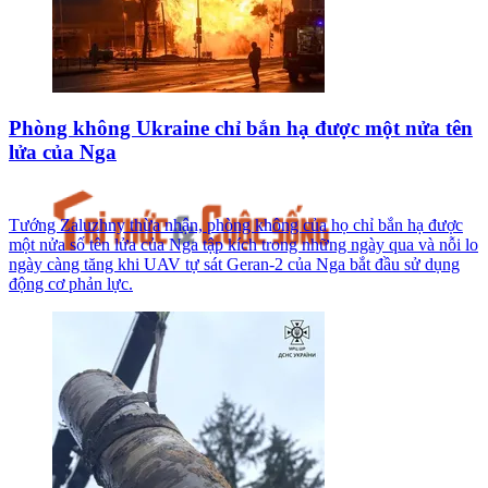
Phòng không Ukraine chỉ bắn hạ được một nửa tên
lửa của Nga
Tướng Zaluzhny thừa nhận, phòng không của họ chỉ bắn hạ được
một nửa số tên lửa của Nga tập kích trong những ngày qua và nỗi lo
ngày càng tăng khi UAV tự sát Geran-2 của Nga bắt đầu sử dụng
động cơ phản lực.