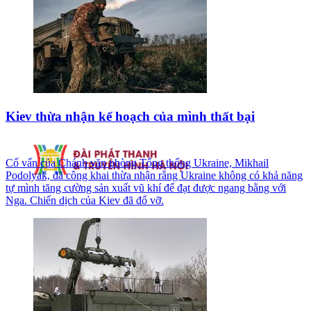
Kiev thừa nhận kế hoạch của mình thất bại
Cố vấn của Chánh văn phòng Tổng thống Ukraine, Mikhail
Podolyak, đã công khai thừa nhận rằng Ukraine không có khả năng
tự mình tăng cường sản xuất vũ khí để đạt được ngang bằng với
Nga. Chiến dịch của Kiev đã đổ vỡ.