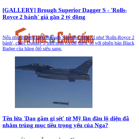
[GALLERY] Brough Superior Dagger S - 'Rolls-
Royce 2 bánh' giá gần 2 tỷ đồng
Nếu như thương hiệu Brough Superior được ví như 'Rolls-Royce 2
bánh', chiếc Dagger S mới nhất có thể được so với phiên bản Black
Badge của hãng ôtô siêu sang.
Tên lửa 'Dao găm gỉ sét' từ Mỹ lần đầu lộ diện đã
nhắm trúng mục tiêu trọng yếu của Nga?