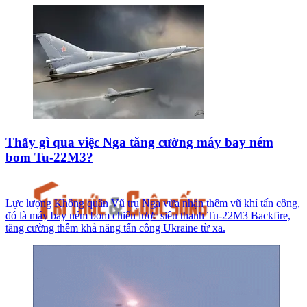
Thấy gì qua việc Nga tăng cường máy bay ném
bom Tu-22M3?
Lực lượng Không quân Vũ trụ Nga vừa nhận thêm vũ khí tấn công,
đó là máy bay ném bom chiến lược siêu thanh Tu-22M3 Backfire,
tăng cường thêm khả năng tấn công Ukraine từ xa.