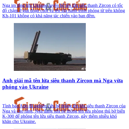
Nga im lặng khi Ukraine tuyên bố tên lửa siêu thanh Zircon có tốc
độ chậm ở giai đoạn cuối và tên lửa hành trình phóng từ trên không
Kh-101 không có khả năng tác chiến vào ban đêm.
Anh giải mã tên lửa siêu thanh Zircon mà Nga vừa
phóng vào Ukraine
Tình báo Anh đã nghiên cứu hệ thống tên lửa siêu thanh Zircon của
Nga và cho rằng, Nga đang sửa hệ thống tên lửa phòng thủ bờ biển
K-300 để phóng tên lửa siêu thanh Zircon, gây thêm nhiều khó
khăn cho Ukraine.