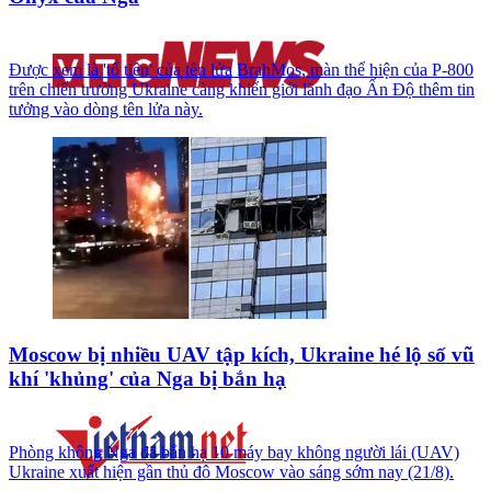
Được xem là 'tổ tiên' của tên lửa BrahMos, màn thể hiện của P-800
trên chiến trường Ukraine càng khiến giới lãnh đạo Ấn Độ thêm tin
tưởng vào dòng tên lửa này.
Moscow bị nhiều UAV tập kích, Ukraine hé lộ số vũ
khí 'khủng' của Nga bị bắn hạ
Phòng không Nga đã bắn hạ 10 máy bay không người lái (UAV)
Ukraine xuất hiện gần thủ đô Moscow vào sáng sớm nay (21/8).