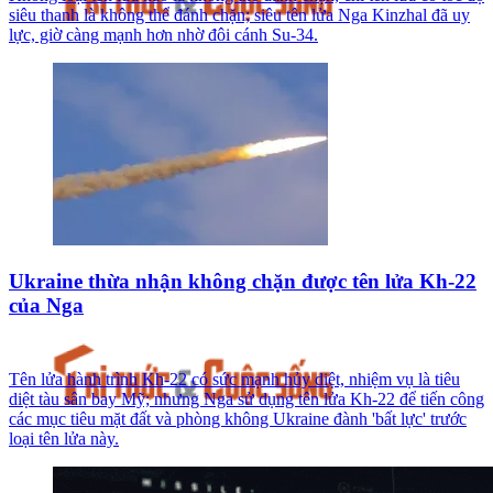
siêu thanh là không thể đánh chặn; siêu tên lửa Nga Kinzhal đã uy
lực, giờ càng mạnh hơn nhờ đôi cánh Su-34.
Ukraine thừa nhận không chặn được tên lửa Kh-22
của Nga
Tên lửa hành trình Kh-22 có sức mạnh hủy diệt, nhiệm vụ là tiêu
diệt tàu sân bay Mỹ; nhưng Nga sử dụng tên lửa Kh-22 để tiến công
các mục tiêu mặt đất và phòng không Ukraine đành 'bất lực' trước
loại tên lửa này.