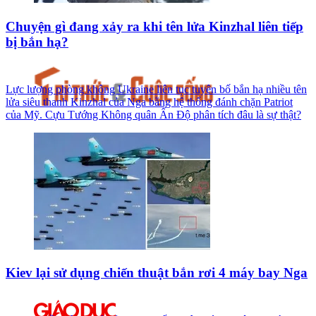
Chuyện gì đang xảy ra khi tên lửa Kinzhal liên tiếp
bị bắn hạ?
Lực lượng phòng không Ukraine liên tục tuyên bố bắn hạ nhiều tên
lửa siêu thanh Kinzhal của Nga bằng hệ thống đánh chặn Patriot
của Mỹ. Cựu Tướng Không quân Ấn Độ phân tích đâu là sự thật?
Kiev lại sử dụng chiến thuật bắn rơi 4 máy bay Nga