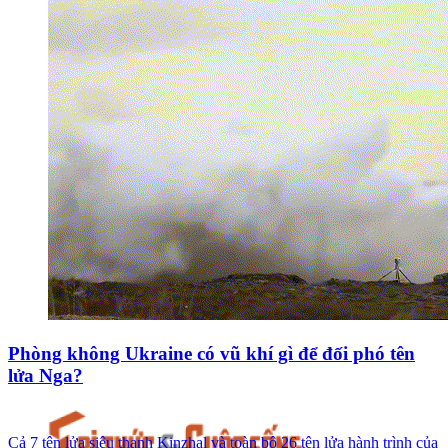
Phòng không Ukraine có vũ khí gì để đối phó tên
lửa Nga?
Cả 7 tên lửa siêu thanh Kinzhal và toàn bộ 26 tên lửa hành trình của