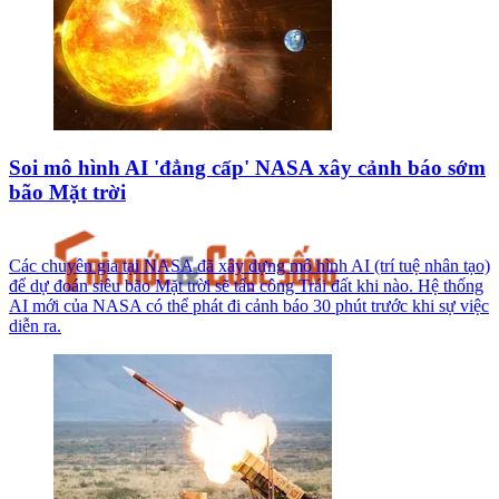
Soi mô hình AI 'đẳng cấp' NASA xây cảnh báo sớm
bão Mặt trời
Các chuyên gia tại NASA đã xây dựng mô hình AI (trí tuệ nhân tạo)
để dự đoán siêu bão Mặt trời sẽ tấn công Trái đất khi nào. Hệ thống
AI mới của NASA có thể phát đi cảnh báo 30 phút trước khi sự việc
diễn ra.