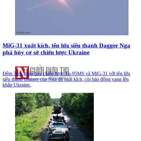
MiG-31 xuất kích, tên lửa siêu thanh Dagger Nga
phá hủy cơ sở chiến lược Ukraine
Đêm 30/5, máy bay chiến lược Tu-95MS và MiG-31 với tên lửa
siêu thanh Dagger của Nga đã xuất kích, còi báo động vang lên
khắp Ukraine.