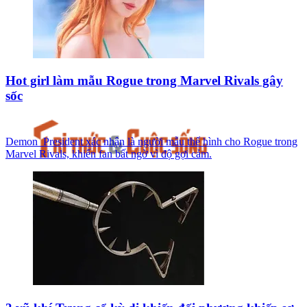
Hot girl làm mẫu Rogue trong Marvel Rivals gây
sốc
Demon_President xác nhận là người mẫu thể hình cho Rogue trong
Marvel Rivals, khiến fan bất ngờ vì độ gợi cảm.