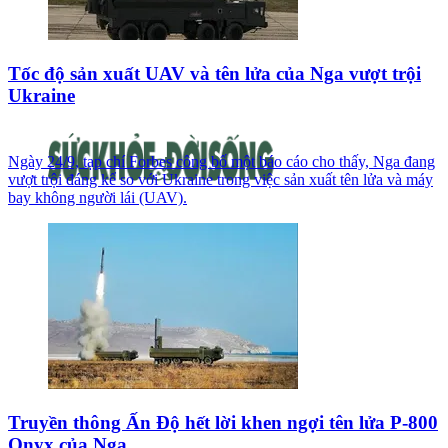
Tốc độ sản xuất UAV và tên lửa của Nga vượt trội
Ukraine
Ngày 24/9, tạp chí Forbes công bố một báo cáo cho thấy, Nga đang
vượt trội đáng kể so với Ukraine trong việc sản xuất tên lửa và máy
bay không người lái (UAV).
Truyền thông Ấn Độ hết lời khen ngợi tên lửa P-800
Onyx của Nga