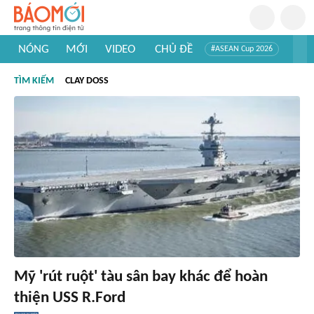
NÓNG
MỚI
VIDEO
CHỦ ĐỀ
#ASEAN Cup 2026
#Trí tuệ nhân tạo
#Mỹ - Iran
#Khám phá Việt Nam
TÌM KIẾM
CLAY DOSS
#Khám phá thế giới
Mỹ 'rút ruột' tàu sân bay khác để hoàn
thiện USS R.Ford