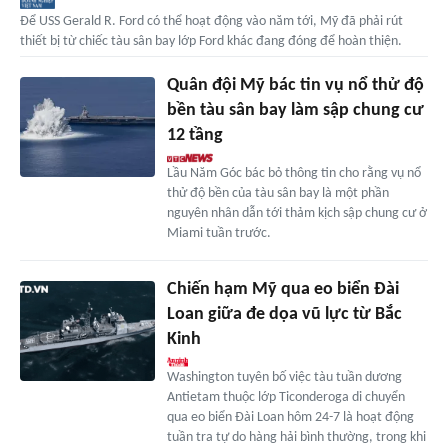
Để USS Gerald R. Ford có thể hoạt động vào năm tới, Mỹ đã phải rút
thiết bị từ chiếc tàu sân bay lớp Ford khác đang đóng để hoàn thiện.
Quân đội Mỹ bác tin vụ nổ thử độ
bền tàu sân bay làm sập chung cư
12 tầng
Lầu Năm Góc bác bỏ thông tin cho rằng vụ nổ
thử độ bền của tàu sân bay là một phần
nguyên nhân dẫn tới thảm kịch sập chung cư ở
Miami tuần trước.
Chiến hạm Mỹ qua eo biển Đài
Loan giữa đe dọa vũ lực từ Bắc
Kinh
Washington tuyên bố việc tàu tuần dương
Antietam thuộc lớp Ticonderoga di chuyển
qua eo biển Đài Loan hôm 24-7 là hoạt động
tuần tra tự do hàng hải bình thường, trong khi