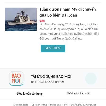
Tuần dương hạm Mỹ di chuyển
qua Eo biển Đài Loan
Lầu Năm Góc ngày 24-7 thông báo, một tàu
chiến của Hải quân Mỹ đã đi qua Eo biển Đài
Loan, một vùng nước hẹp ngăn cách hòn đảo
Đài Loan với Trung Quốc đại lục.
XEM THÊM
TẢI ỨNG DỤNG BÁO MỚI
ĐỂ KHÔNG BỎ SÓT TIN TỨC
Điều khoản sử dụng
Chính sách bảo mật
Liên Bang Nga
Lê Minh Hưng
Indonesia
Mỹ
Dự Án Đầu Tư Xây Dựng