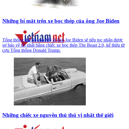
Những bí mật trên xe bọc thép của ông Joe Biden
Tổng thống thứ 46 của Mỹ là ông Joe Biden sẽ tiếp tục nhận được
sự bảo vệ tốt nhất bằng chiếc xe bọc thép The Beast 2.0, kế thừa từ
cựu Tổng thống Donald Trump.
Những chiếc xe nguyên thủ thú vị nhất thế giới