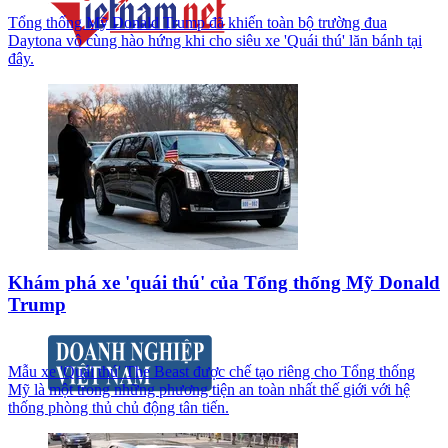
Tổng thống Mỹ Donald Trump đã khiến toàn bộ trường đua
Daytona vô cùng hào hứng khi cho siêu xe 'Quái thú' lăn bánh tại
đây.
Khám phá xe 'quái thú' của Tổng thống Mỹ Donald
Trump
Mẫu xe 'Quái thú' The Beast được chế tạo riêng cho Tổng thống
Mỹ là một trong những phương tiện an toàn nhất thế giới với hệ
thống phòng thủ chủ động tân tiến.