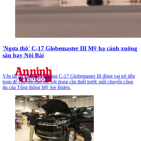
'Ngựa thồ' C-17 Globemaster III Mỹ hạ cánh xuống
sân bay Nội Bài
Vận tải cơ khổng lồ Boeing C-17 Globemaster III đóng vai trò tiền
trạm để chuyên chở các vật dụng cần thiết trước mỗi chuyến công
du của Tổng thống Mỹ Joe Biden.