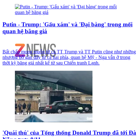
Putin - Trump: 'Gấu xám' và 'Đại bàng' trong mối
quan hệ băng giá
Bất chấp mong muốn từ cả TT Trump và TT Putin cũng như những
nhượng bộ gần đây từ cả hai phía, quan hệ Mỹ - Nga vẫn ở trong
thời kỳ băng giá nhất kể từ sau Chiến tranh Lạnh.
'Quái thú' của Tổng thống Donald Trump đã tới Đà