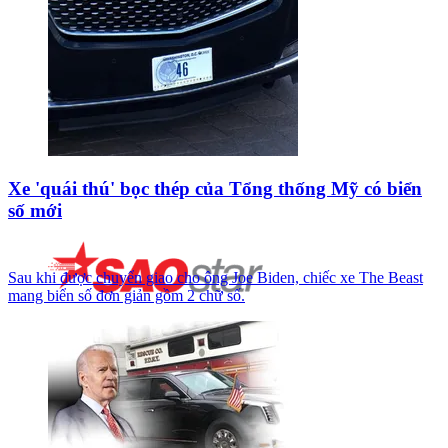
Xe 'quái thú' bọc thép của Tổng thống Mỹ có biển
số mới
Sau khi được chuyển giao cho ông Joe Biden, chiếc xe The Beast
mang biển số đơn giản gồm 2 chữ số.