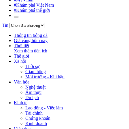
#Khám phá Việt Nam
#Khám phá thế giới
Tin
Thông tin bóng đá
Giá vàng hôm nay
Thời tiết
Xem thêm tiện ích
Thế giới
Xã hội
Thời sự
Giao thông
Môi trường - Khí hậu
Văn hóa
Nghệ thuật
Ẩm thực
Du lịch
Kinh tế
Lao động - Việc làm
Tài chính
Chứng khoán
Kinh doanh
Giáo dục