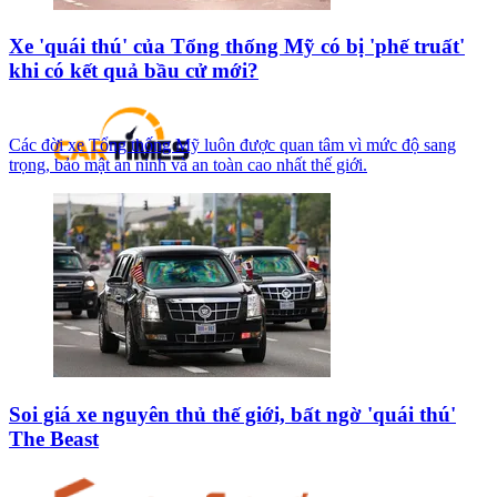
Xe 'quái thú' của Tổng thống Mỹ có bị 'phế truất'
khi có kết quả bầu cử mới?
Các đời xe Tổng thống Mỹ luôn được quan tâm vì mức độ sang
trọng, bảo mật an ninh và an toàn cao nhất thế giới.
Soi giá xe nguyên thủ thế giới, bất ngờ 'quái thú'
The Beast