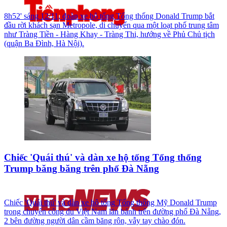
8h52' sáng 12/11, đoàn xe hộ tống Tổng thống Donald Trump bắt
đầu rời khách sạn Metropole, di chuyển qua một loạt phố trung tâm
như Tràng Tiền - Hàng Khay - Tràng Thi, hướng về Phủ Chủ tịch
(quận Ba Đình, Hà Nội).
Chiếc 'Quái thú' và dàn xe hộ tống Tổng thống
Trump băng băng trên phố Đà Nẵng
Chiếc 'Quái thú' và dàn xe hộ tống Tổng thống Mỹ Donald Trump
trong chuyến công du Việt Nam lăn bánh trên đường phố Đà Nẵng,
2 bên đường người dân cầm băng rôn, vẫy tay chào đón.