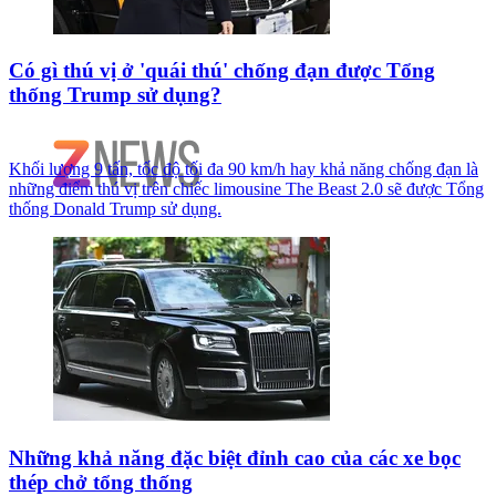
Có gì thú vị ở 'quái thú' chống đạn được Tổng
thống Trump sử dụng?
Khối lượng 9 tấn, tốc độ tối đa 90 km/h hay khả năng chống đạn là
những điểm thú vị trên chiếc limousine The Beast 2.0 sẽ được Tổng
thống Donald Trump sử dụng.
Những khả năng đặc biệt đỉnh cao của các xe bọc
thép chở tổng thống