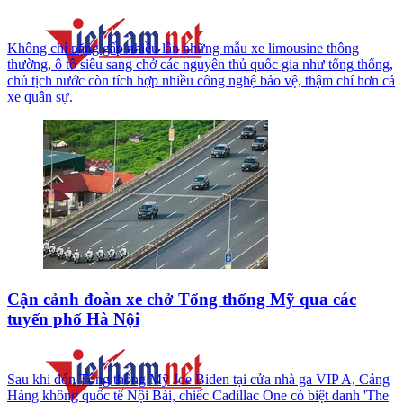
Không chỉ nặng gấp nhiều lần những mẫu xe limousine thông
thường, ô tô siêu sang chở các nguyên thủ quốc gia như tổng thống,
chủ tịch nước còn tích hợp nhiều công nghệ bảo vệ, thậm chí hơn cả
xe quân sự.
Cận cảnh đoàn xe chở Tổng thống Mỹ qua các
tuyến phố Hà Nội
Sau khi đón Tổng thống Mỹ Joe Biden tại cửa nhà ga VIP A, Cảng
Hàng không quốc tế Nội Bài, chiếc Cadillac One có biệt danh 'The