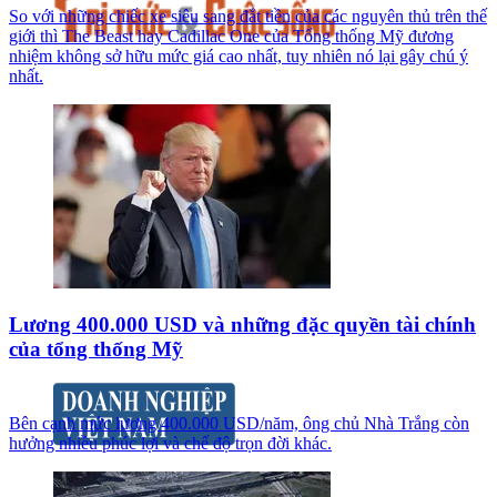
So với những chiếc xe siêu sang đắt tiền của các nguyên thủ trên thế
giới thì The Beast hay Cadillac One của Tổng thống Mỹ đương
nhiệm không sở hữu mức giá cao nhất, tuy nhiên nó lại gây chú ý
nhất.
Lương 400.000 USD và những đặc quyền tài chính
của tổng thống Mỹ
Bên cạnh mức lương 400.000 USD/năm, ông chủ Nhà Trắng còn
hưởng nhiều phúc lợi và chế độ trọn đời khác.