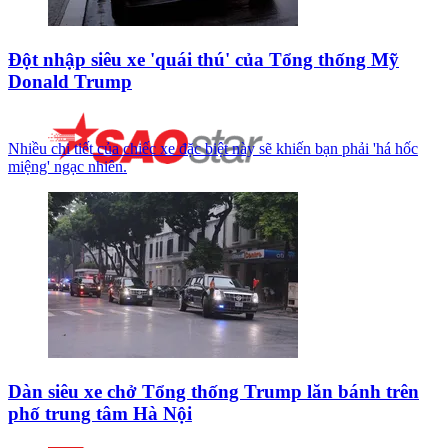
Đột nhập siêu xe 'quái thú' của Tổng thống Mỹ
Donald Trump
Nhiều chi tiết của chiếc xe đặc biệt này sẽ khiến bạn phải 'há hốc
miệng' ngạc nhiên.
Dàn siêu xe chở Tổng thống Trump lăn bánh trên
phố trung tâm Hà Nội