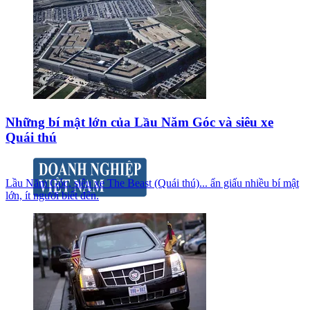
Những bí mật lớn của Lầu Năm Góc và siêu xe
Quái thú
Lầu Năm Góc, siêu xe The Beast (Quái thú)... ẩn giấu nhiều bí mật
lớn, ít người biết đến.