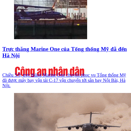
Trực thăng Marine One của Tổng thống Mỹ đã đến
Hà Nội
Chiều 5/9, trực thăng Marine One chuyên phục vụ Tổng thống Mỹ
đã được máy bay vận tải C-17 vận chuyển tới sân bay Nội Bài, Hà
Nội.