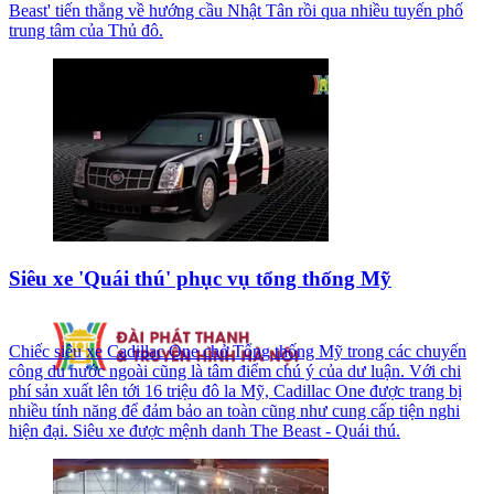
Beast' tiến thẳng về hướng cầu Nhật Tân rồi qua nhiều tuyến phố
trung tâm của Thủ đô.
Siêu xe 'Quái thú' phục vụ tổng thống Mỹ
Chiếc siêu xe Cadillac One chở Tổng thống Mỹ trong các chuyến
công du nước ngoài cũng là tâm điểm chú ý của dư luận. Với chi
phí sản xuất lên tới 16 triệu đô la Mỹ, Cadillac One được trang bị
nhiều tính năng để đảm bảo an toàn cũng như cung cấp tiện nghi
hiện đại. Siêu xe được mệnh danh The Beast - Quái thú.