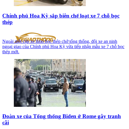
Chính phủ Hoa Kỳ sắp biên chế loạt xe 7 chỗ bọc
thép
Ngoài một cặp xe limo bọc thép chở tổng thống, đội xe an ninh
ngoại giao của Chính phủ Hoa Kỳ vừa tiếp nhận mẫu xe 7 chỗ bọc
thép mới.
Đoàn xe của Tổng thống Biden ở Rome gây tranh
cãi