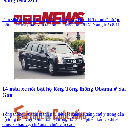
Nẵng trưa 8/11
Dàn siêu xe quái thú của Tổng thống Mỹ Donald Trump đã được
một chiếc máy bay vận tải lớn của Mỹ đưa tới Đà Nẵng trưa 8/11.
14 mẫu xe nổi bật hộ tống Tổng thống Obama ở Sài
Gòn
Tổng thống Obama mang hầu hết các mẫu xe đáng chú ý trong dàn
hộ tống đến Việt Nam, nổi bật trong đó là các phiên bản Cadillac
One, xe bảo vệ, chở quan chức cấp cao.