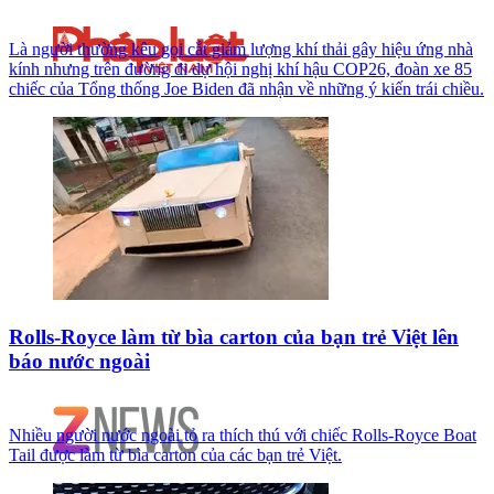
Là người thường kêu gọi cắt giảm lượng khí thải gây hiệu ứng nhà
kính nhưng trên đường đi dự hội nghị khí hậu COP26, đoàn xe 85
chiếc của Tổng thống Joe Biden đã nhận về những ý kiến trái chiều.
Rolls-Royce làm từ bìa carton của bạn trẻ Việt lên
báo nước ngoài
Nhiều người nước ngoài tỏ ra thích thú với chiếc Rolls-Royce Boat
Tail được làm từ bìa carton của các bạn trẻ Việt.