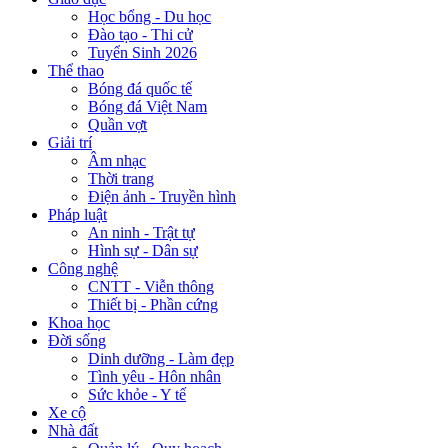
Học bổng - Du học
Đào tạo - Thi cử
Tuyển Sinh 2026
Thể thao
Bóng đá quốc tế
Bóng đá Việt Nam
Quần vợt
Giải trí
Âm nhạc
Thời trang
Điện ảnh - Truyền hình
Pháp luật
An ninh - Trật tự
Hình sự - Dân sự
Công nghệ
CNTT - Viễn thông
Thiết bị - Phần cứng
Khoa học
Đời sống
Dinh dưỡng - Làm đẹp
Tình yêu - Hôn nhân
Sức khỏe - Y tế
Xe cộ
Nhà đất