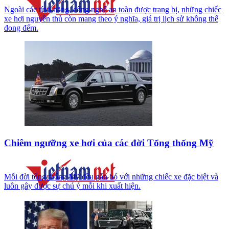
Ngoài các tính năng, công nghệ an toàn được trang bị, những chiếc
xe hơi nguyên thủ còn mang theo ý nghĩa, giá trị lịch sử không thể
đong đếm.
Chiêm ngưỡng xe hơi của các đời Tổng thống Mỹ
Mỗi đời tổng thống Mỹ đều gắn bó với những chiếc xe đặc biệt và
luôn gây được sự chú ý mỗi khi xuất hiện.