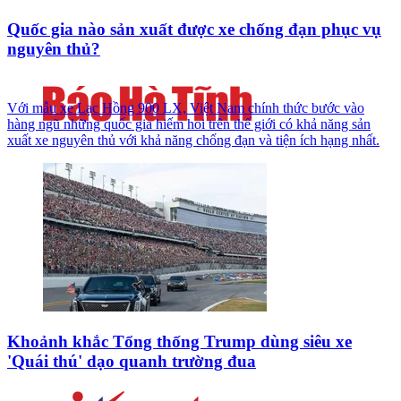
Quốc gia nào sản xuất được xe chống đạn phục vụ
nguyên thủ?
Với mẫu xe Lạc Hồng 900 LX, Việt Nam chính thức bước vào
hàng ngũ những quốc gia hiếm hoi trên thế giới có khả năng sản
xuất xe nguyên thủ với khả năng chống đạn và tiện ích hạng nhất.
Khoảnh khắc Tổng thống Trump dùng siêu xe
'Quái thú' dạo quanh trường đua