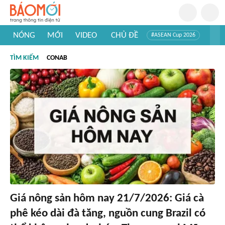
NÓNG
MỚI
VIDEO
CHỦ ĐỀ
#ASEAN Cup 2026
#Trí tuệ nhân tạo
#Mỹ - Iran
#Khám phá Việt Nam
TÌM KIẾM
CONAB
#Khám phá thế giới
Giá nông sản hôm nay 21/7/2026: Giá cà
phê kéo dài đà tăng, nguồn cung Brazil có