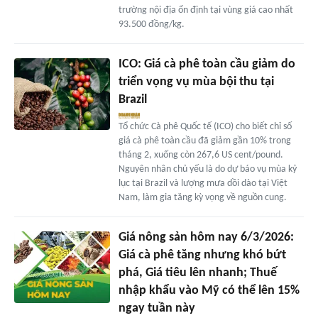
trường nội địa ổn định tại vùng giá cao nhất
93.500 đồng/kg.
ICO: Giá cà phê toàn cầu giảm do
triển vọng vụ mùa bội thu tại
Brazil
Tổ chức Cà phê Quốc tế (ICO) cho biết chỉ số
giá cà phê toàn cầu đã giảm gần 10% trong
tháng 2, xuống còn 267,6 US cent/pound.
Nguyên nhân chủ yếu là do dự báo vụ mùa kỷ
lục tại Brazil và lượng mưa dồi dào tại Việt
Nam, làm gia tăng kỳ vọng về nguồn cung.
Giá nông sản hôm nay 6/3/2026:
Giá cà phê tăng nhưng khó bứt
phá, Giá tiêu lên nhanh; Thuế
nhập khẩu vào Mỹ có thể lên 15%
ngay tuần này