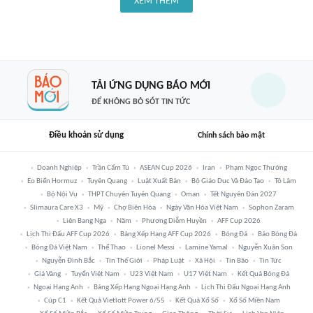
XEM THÊM
TẢI ỨNG DỤNG BÁO MỚI
ĐỂ KHÔNG BỎ SÓT TIN TỨC
Điều khoản sử dụng
Chính sách bảo mật
Doanh Nghiệp
Trần Cẩm Tú
ASEAN Cup 2026
Iran
Phạm Ngọc Thưởng
Eo Biển Hormuz
Tuyên Quang
Luật Xuất Bản
Bộ Giáo Dục Và Đào Tạo
Tô Lâm
Bộ Nội Vụ
THPT Chuyên Tuyên Quang
Oman
Tết Nguyên Đán 2027
Slimaura Care X3
Mỹ
Chợ Biên Hòa
Ngày Văn Hóa Việt Nam
Sophon Zaram
Liên Bang Nga
Năm
Phương Diễm Huyền
AFF Cup 2026
Lịch Thi Đấu AFF Cup 2026
Bảng Xếp Hạng AFF Cup 2026
Bóng Đá
Báo Bóng Đá
Bóng Đá Việt Nam
Thể Thao
Lionel Messi
Lamine Yamal
Nguyễn Xuân Son
Nguyễn Đình Bắc
Tin Thế Giới
Pháp Luật
Xã Hội
Tin Bão
Tin Tức
Giá Vàng
Tuyển Việt Nam
U23 Việt Nam
U17 Việt Nam
Kết Quả Bóng Đá
Ngoại Hạng Anh
Bảng Xếp Hạng Ngoại Hạng Anh
Lịch Thi Đấu Ngoại Hạng Anh
Cúp C1
Kết Quả Vietlott Power 6/55
Kết Quả Xổ Số
Xổ Số Miền Nam