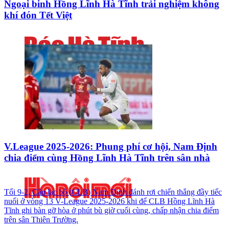
Ngoại binh Hồng Lĩnh Hà Tĩnh trải nghiệm không
khí đón Tết Việt
V.League 2025-2026: Phung phí cơ hội, Nam Định
chia điểm cùng Hồng Lĩnh Hà Tĩnh trên sân nhà
Tối 9-2, Câu lạc bộ (CLB) Nam Định đánh rơi chiến thắng đầy tiếc
nuối ở vòng 13 V-League 2025-2026 khi để CLB Hồng Lĩnh Hà
Tĩnh ghi bàn gỡ hòa ở phút bù giờ cuối cùng, chấp nhận chia điểm
trên sân Thiên Trường.