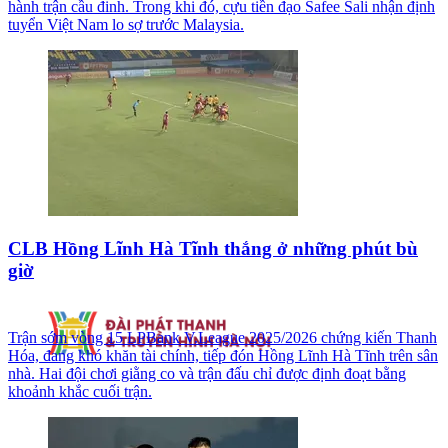
hành trận cầu đinh. Trong khi đó, cựu tiền đạo Safee Sali nhận định
tuyển Việt Nam lo sợ trước Malaysia.
CLB Hồng Lĩnh Hà Tĩnh thắng ở những phút bù
giờ
Trận sớm vòng 15 LPBank V.League 2025/2026 chứng kiến Thanh
Hóa, đang khó khăn tài chính, tiếp đón Hồng Lĩnh Hà Tĩnh trên sân
nhà. Hai đội chơi giằng co và trận đấu chỉ được định đoạt bằng
khoảnh khắc cuối trận.