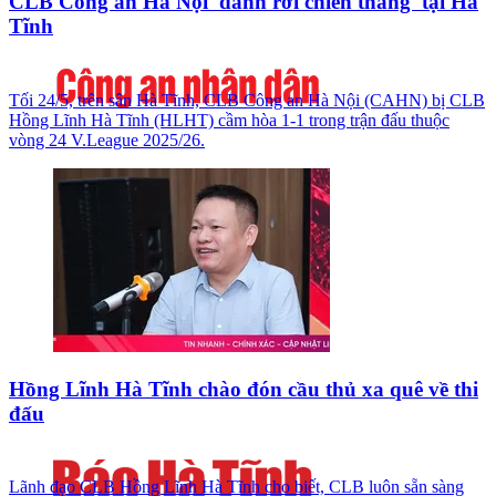
CLB Công an Hà Nội 'đánh rơi chiến thắng' tại Hà
Tĩnh
Tối 24/5, trên sân Hà Tĩnh, CLB Công an Hà Nội (CAHN) bị CLB
Hồng Lĩnh Hà Tĩnh (HLHT) cầm hòa 1-1 trong trận đấu thuộc
vòng 24 V.League 2025/26.
Hồng Lĩnh Hà Tĩnh chào đón cầu thủ xa quê về thi
đấu
Lãnh đạo CLB Hồng Lĩnh Hà Tĩnh cho biết, CLB luôn sẵn sàng