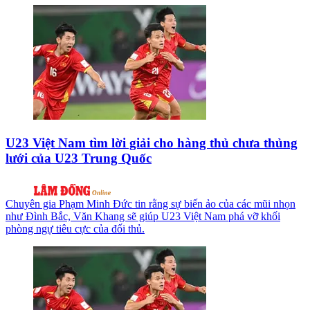
U23 Việt Nam tìm lời giải cho hàng thủ chưa thủng
lưới của U23 Trung Quốc
Chuyên gia Phạm Minh Đức tin rằng sự biến ảo của các mũi nhọn
như Đình Bắc, Văn Khang sẽ giúp U23 Việt Nam phá vỡ khối
phòng ngự tiêu cực của đối thủ.