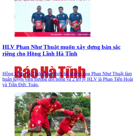
HLV Phan Như Thuật muốn xây dựng bản sắc
riêng cho Hồng Lĩnh Hà Tĩnh
Hồng Lĩnh Hà Tĩnh chính thức bổ nhiệm ông Phan Như Thuật làm
huấn luyện viên trưởng đội bóng và 2 trợ lý HLV là Phan Tiến Hoài
và Trần Đức Toản.