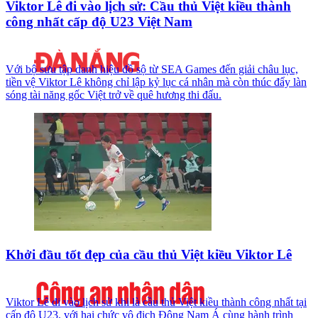
Viktor Lê đi vào lịch sử: Cầu thủ Việt kiều thành
công nhất cấp độ U23 Việt Nam
Với bộ sưu tập danh hiệu đồ sộ từ SEA Games đến giải châu lục,
tiền vệ Viktor Lê không chỉ lập kỷ lục cá nhân mà còn thúc đẩy làn
sóng tài năng gốc Việt trở về quê hương thi đấu.
Khởi đầu tốt đẹp của cầu thủ Việt kiều Viktor Lê
Viktor Lê đi vào lịch sử khi là cầu thủ Việt kiều thành công nhất tại
cấp độ U23, với hai chức vô địch Đông Nam Á cùng hành trình