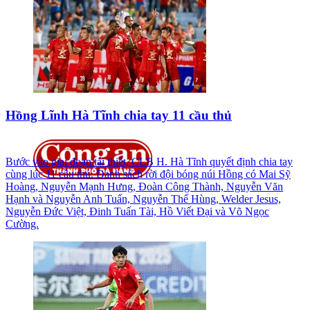
Hồng Lĩnh Hà Tĩnh chia tay 11 cầu thủ
Bước vào giai đoạn tái thiết, CLB H. Hà Tĩnh quyết định chia tay
cùng lúc 11 cầu thủ. Danh sách rời đội bóng núi Hồng có Mai Sỹ
Hoàng, Nguyễn Mạnh Hưng, Đoàn Công Thành, Nguyễn Văn
Hạnh và Nguyễn Anh Tuấn, Nguyễn Thế Hùng, Welder Jesus,
Nguyễn Đức Việt, Đinh Tuấn Tài, Hồ Viết Đại và Võ Ngọc
Cường.