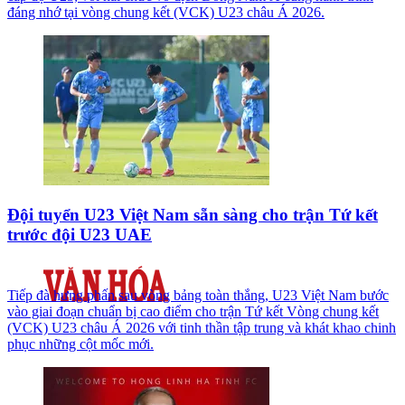
đáng nhớ tại vòng chung kết (VCK) U23 châu Á 2026.
Đội tuyển U23 Việt Nam sẵn sàng cho trận Tứ kết
trước đội U23 UAE
Tiếp đà hưng phấn sau vòng bảng toàn thắng, U23 Việt Nam bước
vào giai đoạn chuẩn bị cao điểm cho trận Tứ kết Vòng chung kết
(VCK) U23 châu Á 2026 với tinh thần tập trung và khát khao chinh
phục những cột mốc mới.