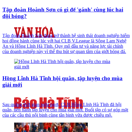
Tập đoàn Hoành Sơn có gì để 'gánh' cùng lúc hai
đội bóng?
Tập đoàn Hoành Sơn đang trở thành hệ sinh thái doanh nghiệp hiếm
hoi đồng hành cùng lúc với hai CLB V.League là Sông Lam Nghệ
An và Hồng Lĩnh Hà Tĩnh. Quy mô đầu tư và năng lực tài chính
của doanh nghiệp này vì thế thu hút sự quan tâm của giới bóng đá.
Hồng Lĩnh Hà Tĩnh hội quân, tập luyện cho mùa
giải mới
Sau quãng thời gian nghỉ ngơi, CLB Hồng Lĩnh Hà Tĩnh đã hội
quân, tiến hành tập luyện cho mùa giải mới. Buổi tập có sự góp mặt
của các cầu thủ nội binh cùng tân binh vừa được chiêu mộ.