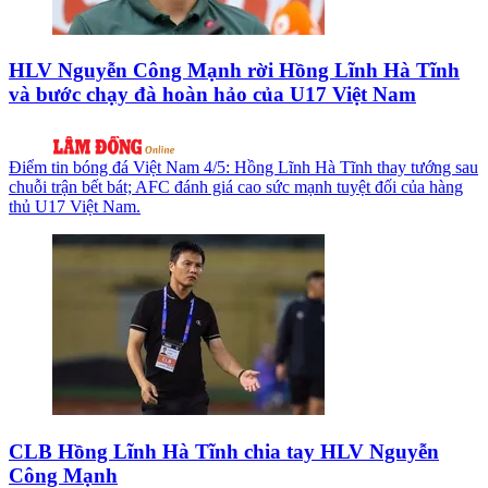
HLV Nguyễn Công Mạnh rời Hồng Lĩnh Hà Tĩnh
và bước chạy đà hoàn hảo của U17 Việt Nam
Điểm tin bóng đá Việt Nam 4/5: Hồng Lĩnh Hà Tĩnh thay tướng sau
chuỗi trận bết bát; AFC đánh giá cao sức mạnh tuyệt đối của hàng
thủ U17 Việt Nam.
CLB Hồng Lĩnh Hà Tĩnh chia tay HLV Nguyễn
Công Mạnh