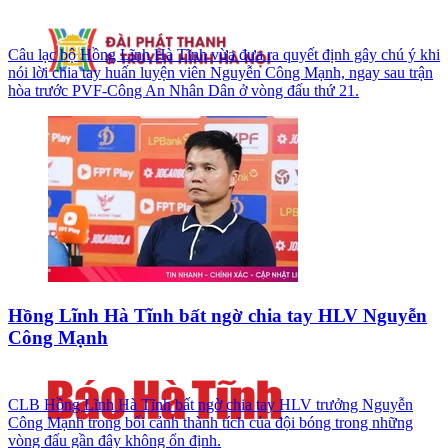
Câu lạc bộ Hồng Lĩnh Hà Tĩnh vừa đưa ra quyết định gây chú ý khi
nói lời chia tay huấn luyện viên Nguyễn Công Mạnh, ngay sau trận
hòa trước PVF-Công An Nhân Dân ở vòng đấu thứ 21.
Hồng Lĩnh Hà Tĩnh bất ngờ chia tay HLV Nguyễn
Công Mạnh
CLB Hồng Lĩnh Hà Tĩnh bất ngờ chia tay HLV trưởng Nguyễn
Công Mạnh trong bối cảnh thành tích của đội bóng trong những
vòng đấu gần đây không ổn định.