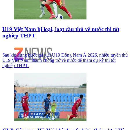
U19 Việt Nam bị loại, loạt cầu thủ về nước thi tốt
nghiệp THPT
Sau khi dừng bước tại giải U19 Đông Nam Á 2026, nhiều tuyển thủ
U19 Việt Nam nhanh chóng trở về nước để tham dự kỳ thi tốt
nghiệp THPT.