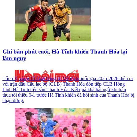
Ghi bàn phút cuối, Hà Tĩnh khiến Thanh Hóa lại
lâm nguy
Tối 6-3, vòng 15 Giải bóng đá Vô địch quốc gia 2025-2026 diễn ra
với trận đấu Câu lạc bộ (CLB) Thanh Hóa đón tiếp CLB Hồng
Lĩnh Hà Tĩnh trên sân Thanh Hóa. Kết quả khá bất ngờ khi trận
thua tối thiểu 0-1 trước Hà Tĩnh khiến đà hồi sinh của Thanh Hóa bị
chặn đứng.