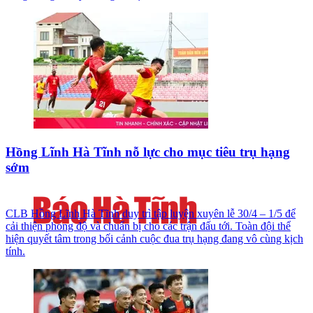
Hồng Lĩnh Hà Tĩnh nỗ lực cho mục tiêu trụ hạng
sớm
CLB Hồng Lĩnh Hà Tĩnh duy trì tập luyện xuyên lễ 30/4 – 1/5 để
cải thiện phong độ và chuẩn bị cho các trận đấu tới. Toàn đội thể
hiện quyết tâm trong bối cảnh cuộc đua trụ hạng đang vô cùng kịch
tính.