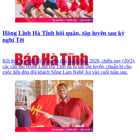
Hồng Lĩnh Hà Tĩnh hội quân, tập luyện sau kỳ
nghỉ Tết
Kết thúc kỳ nghỉ tết Nguyên đán Bính Ngọ 2026, chiều nay (20/2),
các cầu thủ Hồng Lĩnh Hà Tĩnh đã ra sân tập luyện, chuẩn bị cho
cuộc tiếp đón đội khách Sông Lam Nghệ An vào cuối tuần sau.