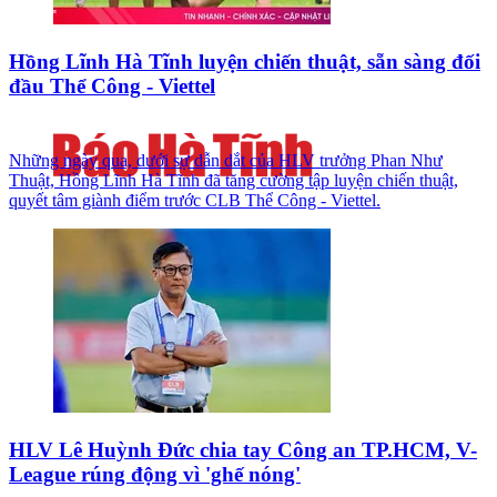
Hồng Lĩnh Hà Tĩnh luyện chiến thuật, sẵn sàng đối
đầu Thể Công - Viettel
Những ngày qua, dưới sự dẫn dắt của HLV trưởng Phan Như
Thuật, Hồng Lĩnh Hà Tĩnh đã tăng cường tập luyện chiến thuật,
quyết tâm giành điểm trước CLB Thể Công - Viettel.
HLV Lê Huỳnh Đức chia tay Công an TP.HCM, V-
League rúng động vì 'ghế nóng'