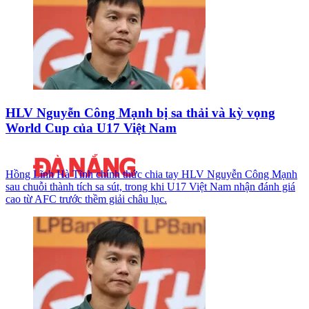
HLV Nguyễn Công Mạnh bị sa thải và kỳ vọng
World Cup của U17 Việt Nam
Hồng Lĩnh Hà Tĩnh chính thức chia tay HLV Nguyễn Công Mạnh
sau chuỗi thành tích sa sút, trong khi U17 Việt Nam nhận đánh giá
cao từ AFC trước thềm giải châu lục.