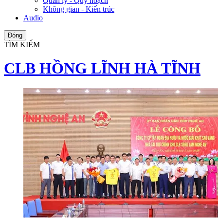
Quản lý - Quy hoạch
Không gian - Kiến trúc
Audio
Đóng
TÌM KIẾM
CLB HỒNG LĨNH HÀ TĨNH