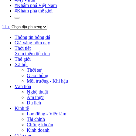
#Khám phá Việt Nam
#Khám phá thế giới
Tin
Thông tin bóng đá
Giá vàng hôm nay
Thời tiết
Xem thêm tiện ích
Thế giới
Xã hội
Thời sự
Giao thông
Môi trường - Khí hậu
Văn hóa
Nghệ thuật
Ẩm thực
Du lịch
Kinh tế
Lao động - Việc làm
Tài chính
Chứng khoán
Kinh doanh
Giáo dục