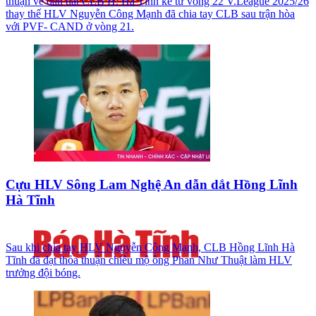
thuận về dẫn dắt CLB H. Hà Tĩnh kể từ vòng 22 V.League 2025/26
thay thế HLV Nguyễn Công Mạnh đã chia tay CLB sau trận hòa
với PVF- CAND ở vòng 21.
Cựu HLV Sông Lam Nghệ An dẫn dắt Hồng Lĩnh
Hà Tĩnh
Sau khi chia tay HLV Nguyễn Công Mạnh, CLB Hồng Lĩnh Hà
Tĩnh đã đạt thỏa thuận chiêu mộ ông Phan Như Thuật làm HLV
trưởng đội bóng.