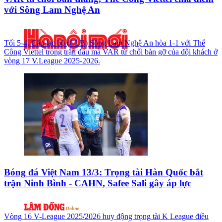
với Sông Lam Nghệ An
Tối 5-4, Câu lạc bộ (CLB) Sông Lam Nghệ An hòa 1-1 với Thể
Công Viettel trong trận đấu mà VAR từ chối bàn gỡ của đội khách ở
vòng 17 V.League 2025-2026.
Bóng đá Việt Nam 13/3: Trọng tài Hàn Quốc bắt
trận Ninh Bình - CAHN, Safee Sali gây áp lực
Vòng 16 V-League 2025/2026 huy động trọng tài K League điều