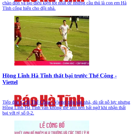
chào đón và tạo điều kiện tốt nhất để những cầu thủ là con em Hà
Tĩnh cống hiến cho đội nhà.
Hồng Lĩnh Hà Tĩnh thất bại trước Thể Công -
Viettel
Tiếp đón CLB Thể Công - Viettel trên sân nhà, dù rất nỗ lực nhưng
Hồng Lĩnh Hà Tĩnh vẫn không thể làm nên bất ngờ khi nhận thất
bại với tỷ số 0-2.