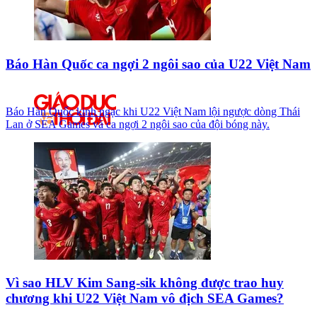
Báo Hàn Quốc ca ngợi 2 ngôi sao của U22 Việt Nam
Báo Hàn Quốc kinh ngạc khi U22 Việt Nam lội ngược dòng Thái
Lan ở SEA Games và ca ngợi 2 ngôi sao của đội bóng này.
Vì sao HLV Kim Sang-sik không được trao huy
chương khi U22 Việt Nam vô địch SEA Games?