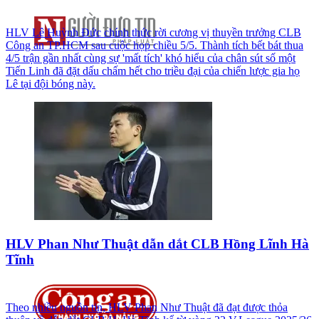
HLV Lê Huỳnh Đức chính thức rời cương vị thuyền trưởng CLB
Công an TP.HCM sau cuộc họp chiều 5/5. Thành tích bết bát thua
4/5 trận gần nhất cùng sự 'mất tích' khó hiểu của chân sút số một
Tiến Linh đã đặt dấu chấm hết cho triều đại của chiến lược gia họ
Lê tại đội bóng này.
HLV Phan Như Thuật dẫn dắt CLB Hồng Lĩnh Hà
Tĩnh
Theo nhiều nguồn tin, HLV Phan Như Thuật đã đạt được thỏa