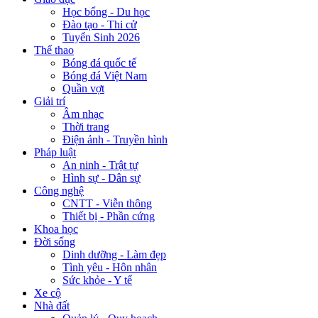
Học bổng - Du học
Đào tạo - Thi cử
Tuyển Sinh 2026
Thể thao
Bóng đá quốc tế
Bóng đá Việt Nam
Quần vợt
Giải trí
Âm nhạc
Thời trang
Điện ảnh - Truyền hình
Pháp luật
An ninh - Trật tự
Hình sự - Dân sự
Công nghệ
CNTT - Viễn thông
Thiết bị - Phần cứng
Khoa học
Đời sống
Dinh dưỡng - Làm đẹp
Tình yêu - Hôn nhân
Sức khỏe - Y tế
Xe cộ
Nhà đất