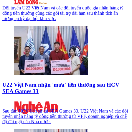
Đội tuyển U22 Việt Nam và các đội tuyển quốc gia nhận hàng tỷ
đồng tiền thưởng cùng các gói tài trợ dài hạn sau thành tích ấn
tượng tại kỳ đại hội khu vực.
U22 Việt Nam nhận 'mưa' tiền thưởng sau HCV
SEA Games 33
Sau tấm HCV lịch sử tại SEA Games 33, U22 Việt Nam và các đội
tuyển nhận hàng tỷ đồng tiền thưởng từ VFF, doanh nghiệp và chế
độ đãi ngộ của Nhà nước.