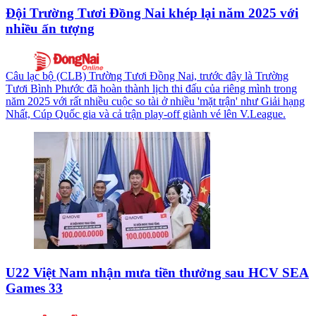
Đội Trường Tươi Đồng Nai khép lại năm 2025 với
nhiều ấn tượng
Câu lạc bộ (CLB) Trường Tươi Đồng Nai, trước đây là Trường
Tươi Bình Phước đã hoàn thành lịch thi đấu của riêng mình trong
năm 2025 với rất nhiều cuộc so tài ở nhiều 'mặt trận' như Giải hạng
Nhất, Cúp Quốc gia và cả trận play-off giành vé lên V.League.
U22 Việt Nam nhận mưa tiền thưởng sau HCV SEA
Games 33