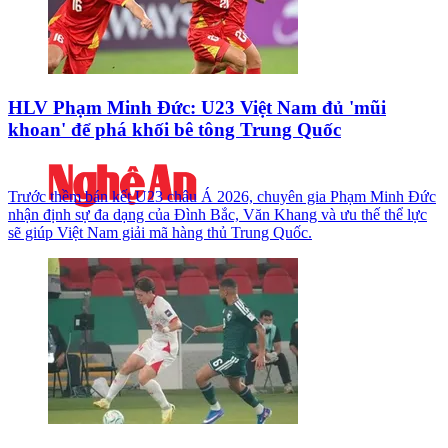
HLV Phạm Minh Đức: U23 Việt Nam đủ 'mũi
khoan' để phá khối bê tông Trung Quốc
Trước thềm bán kết U23 châu Á 2026, chuyên gia Phạm Minh Đức
nhận định sự đa dạng của Đình Bắc, Văn Khang và ưu thế thể lực
sẽ giúp Việt Nam giải mã hàng thủ Trung Quốc.