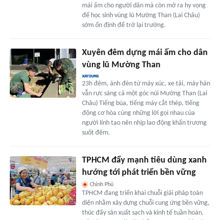
mái ấm cho người dân mà còn mở ra hy vọng
để học sinh vùng lũ Mường Than (Lai Châu)
sớm ổn định để trở lại trường.
Xuyên đêm dựng mái ấm cho dân
vùng lũ Mường Than
23h đêm, ánh đèn từ máy xúc, xe tải, máy hàn
vẫn rực sáng cả một góc núi Mường Than (Lai
Châu) Tiếng búa, tiếng máy cắt thép, tiếng
động cơ hòa cùng những lời gọi nhau của
người lính tạo nên nhịp lao động khẩn trương
suốt đêm.
TPHCM đẩy mạnh tiêu dùng xanh
hướng tới phát triển bền vững
Chính Phủ
TPHCM đang triển khai chuỗi giải pháp toàn
diện nhằm xây dựng chuỗi cung ứng bền vững,
thúc đẩy sản xuất sạch và kinh tế tuần hoàn.