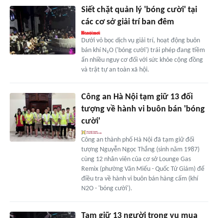
Siết chặt quản lý 'bóng cười' tại
các cơ sở giải trí ban đêm
Dưới vỏ bọc dịch vụ giải trí, hoạt động buôn
bán khí N₂O ('bóng cười') trái phép đang tiềm
ẩn nhiều nguy cơ đối với sức khỏe cộng đồng
và trật tự an toàn xã hội.
Công an Hà Nội tạm giữ 13 đối
tượng về hành vi buôn bán 'bóng
cười'
Công an thành phố Hà Nội đã tạm giữ đối
tượng Nguyễn Ngọc Thắng (sinh năm 1987)
cùng 12 nhân viên của cơ sở Lounge Gas
Remix (phường Văn Miếu - Quốc Tử Giám) để
điều tra về hành vi buôn bán hàng cấm (khí
N2O - 'bóng cười').
Tạm giữ 13 người trong vụ mua