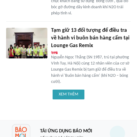
chục khách đang sử dụng 'bóng cười', qua đó
bóc gỡ đường dây kinh doanh khí N2O trái
phép tinh vi.
Tạm giữ 13 đối tượng để điều tra
về hành vi buôn bán hàng cấm tại
Lounge Gas Remix
Nguyễn Ngọc Thắng (SN 1987, trú tại phường
Vĩnh Tuy, Hà Nội) cùng 12 nhân viên của cơ sở
Lounge Gas Remix bị tạm giữ để điều tra về
hành vi 'Buôn bán hàng cấm' (khí N2O – bóng
cười).
XEM THÊM
TẢI ỨNG DỤNG BÁO MỚI