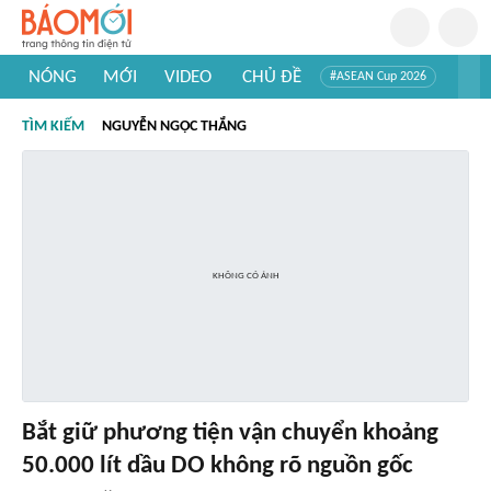
NÓNG
MỚI
VIDEO
CHỦ ĐỀ
#ASEAN Cup 2026
#Trí tuệ nhân tạo
#Mỹ - Iran
#Khám phá Việt Nam
TÌM KIẾM
NGUYỄN NGỌC THẮNG
#Khám phá thế giới
Bắt giữ phương tiện vận chuyển khoảng
50.000 lít dầu DO không rõ nguồn gốc