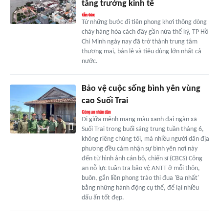
tăng trưởng kinh tế
Từ những bước đi tiên phong khơi thông dòng
chảy hàng hóa cách đây gần nửa thế kỷ, TP Hồ
Chí Minh ngày nay đã trở thành trung tâm
thương mại, bán lẻ và tiêu dùng lớn nhất cả
nước.
Bảo vệ cuộc sống bình yên vùng
cao Suối Trai
Đi giữa mênh mang màu xanh đại ngàn xã
Suối Trai trong buổi sáng trung tuần tháng 6,
không riêng chúng tôi, mà nhiều người dân địa
phương đều cảm nhận sự bình yên nơi này
đến từ hình ảnh cán bộ, chiến sĩ (CBCS) Công
an nỗ lực tuần tra bảo vệ ANTT ở mỗi thôn,
buôn, gắn liền phong trào thi đua 'Ba nhất'
bằng những hành động cụ thể, để lại nhiều
dấu ấn tốt đẹp.