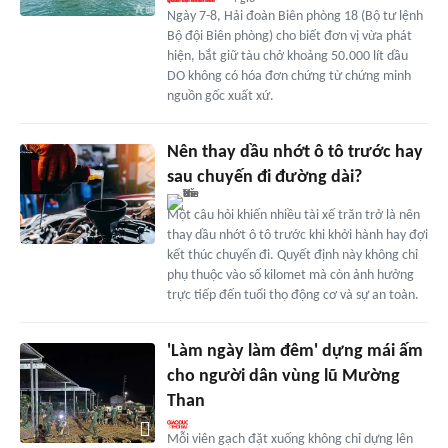
Ngày 7-8, Hải đoàn Biên phòng 18 (Bộ tư lệnh
Bộ đội Biên phòng) cho biết đơn vị vừa phát
hiện, bắt giữ tàu chở khoảng 50.000 lít dầu
DO không có hóa đơn chứng từ chứng minh
nguồn gốc xuất xứ.
Nên thay dầu nhớt ô tô trước hay
sau chuyến đi đường dài?
Một câu hỏi khiến nhiều tài xế trăn trở là nên
thay dầu nhớt ô tô trước khi khởi hành hay đợi
kết thúc chuyến đi. Quyết định này không chỉ
phụ thuộc vào số kilomet mà còn ảnh hưởng
trực tiếp đến tuổi thọ động cơ và sự an toàn.
'Làm ngày làm đêm' dựng mái ấm
cho người dân vùng lũ Mường
Than
Mỗi viên gạch đặt xuống không chỉ dựng lên