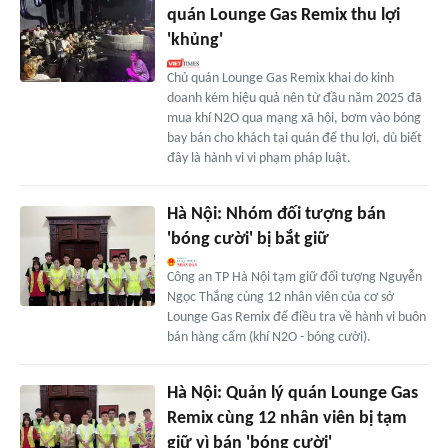
quán Lounge Gas Remix thu lợi
'khủng'
Chủ quán Lounge Gas Remix khai do kinh
doanh kém hiệu quả nên từ đầu năm 2025 đã
mua khí N2O qua mạng xã hội, bơm vào bóng
bay bán cho khách tại quán để thu lợi, dù biết
đây là hành vi vi phạm pháp luật.
Hà Nội: Nhóm đối tượng bán
'bóng cười' bị bắt giữ
Công an TP Hà Nội tạm giữ đối tượng Nguyễn
Ngọc Thắng cùng 12 nhân viên của cơ sở
Lounge Gas Remix để điều tra về hành vi buôn
bán hàng cấm (khí N2O - bóng cười).
Hà Nội: Quản lý quán Lounge Gas
Remix cùng 12 nhân viên bị tạm
giữ vì bán 'bóng cười'