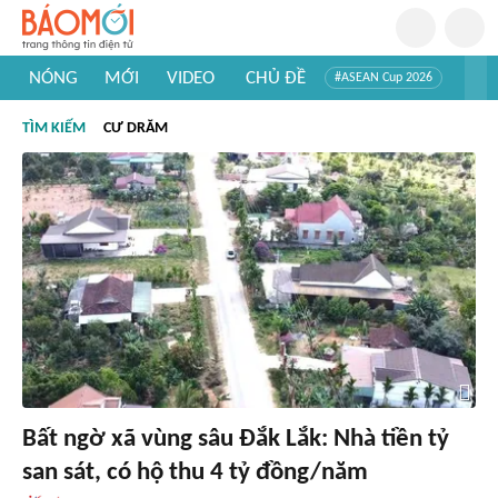
NÓNG
MỚI
VIDEO
CHỦ ĐỀ
#ASEAN Cup 2026
#Trí tuệ nhân tạo
#Mỹ - Iran
#Khám phá Việt Nam
TÌM KIẾM
CƯ DRĂM
#Khám phá thế giới
Bất ngờ xã vùng sâu Đắk Lắk: Nhà tiền tỷ
san sát, có hộ thu 4 tỷ đồng/năm