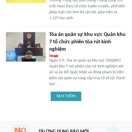
Trường Trung học phổ thông Thăng Long (thị
trấn Nam Ban) tổ chức tuyên truyền, phổ biến
pháp luật cho hơn 64 cán bộ, giáo viên và
1.225 học sinh.
Tòa án quân sự khu vực Quân khu
7 tổ chức phiên tòa rút kinh
nghiệm
Ngày 5/9, Tòa án quân sự khu vực (TAQSKV)
Quân khu 7 mở phiên tòa rút kinh nghiệm xét
xử vụ án Đỗ Quốc Nhật và đồng phạm bị Viện
kiểm sát quân sự cùng cấp truy tố về tội 'Đánh
bạc'.
XEM THÊM
TẢI ỨNG DỤNG BÁO MỚI