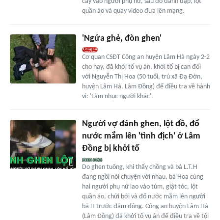
cay vào người phụ nữ, sau đó đánh đập, lột
quần áo và quay video đưa lên mạng.
'Ngứa ghẻ, đòn ghen'
Cơ quan CSĐT Công an huyện Lâm Hà ngày 2-2
cho hay, đã khởi tố vụ án, khởi tố bị can đối
với Nguyễn Thị Hoa (50 tuổi, trú xã Đạ Đờn,
huyện Lâm Hà, Lâm Đồng) để điều tra về hành
vi: 'Làm nhục người khác'.
Người vợ đánh ghen, lột đồ, đổ
nước mắm lên 'tình địch' ở Lâm
Đồng bị khởi tố
Do ghen tuông, khi thấy chồng và bà L.T.H
đang ngồi nói chuyện với nhau, bà Hoa cùng
hai người phụ nữ lao vào túm, giật tóc, lột
quần áo, chửi bới và đổ nước mắm lên người
bà H trước đám đông. Công an huyện Lâm Hà
(Lâm Đồng) đã khởi tố vụ án để điều tra về tội