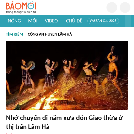
NÓNG
MỚI
VIDEO
CHỦ ĐỀ
#ASEAN Cup 2026
#Trí tuệ nhân tạo
#Mỹ - Iran
#Khám phá Việt Nam
TÌM KIẾM
CÔNG AN HUYỆN LÂM HÀ
#Khám phá thế giới
Nhớ chuyến đi năm xưa đón Giao thừa ở
thị trấn Lâm Hà