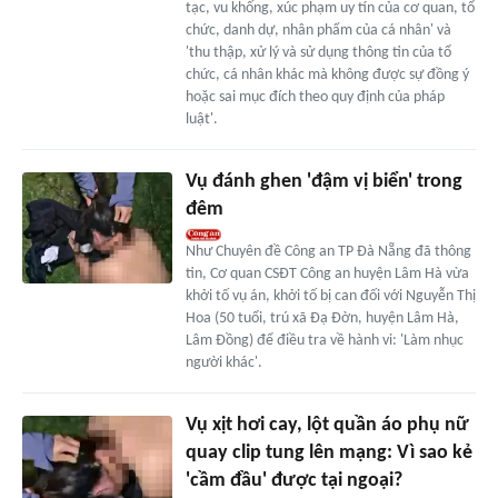
tạc, vu khống, xúc phạm uy tín của cơ quan, tổ
chức, danh dự, nhân phẩm của cá nhân' và
'thu thập, xử lý và sử dụng thông tin của tổ
chức, cá nhân khác mà không được sự đồng ý
hoặc sai mục đích theo quy định của pháp
luật'.
Vụ đánh ghen 'đậm vị biển' trong
đêm
Như Chuyên đề Công an TP Đà Nẵng đã thông
tin, Cơ quan CSĐT Công an huyện Lâm Hà vừa
khởi tố vụ án, khởi tố bị can đối với Nguyễn Thị
Hoa (50 tuổi, trú xã Đạ Đờn, huyện Lâm Hà,
Lâm Đồng) để điều tra về hành vi: 'Làm nhục
người khác'.
Vụ xịt hơi cay, lột quần áo phụ nữ
quay clip tung lên mạng: Vì sao kẻ
'cầm đầu' được tại ngoại?