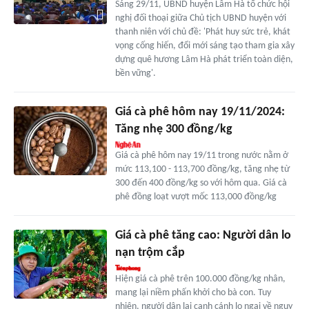
Sáng 29/11, UBND huyện Lâm Hà tổ chức hội
nghị đối thoại giữa Chủ tịch UBND huyện với
thanh niên với chủ đề: 'Phát huy sức trẻ, khát
vọng cống hiến, đổi mới sáng tạo tham gia xây
dựng quê hương Lâm Hà phát triển toàn diện,
bền vững'.
Giá cà phê hôm nay 19/11/2024:
Tăng nhẹ 300 đồng/kg
Giá cà phê hôm nay 19/11 trong nước nằm ở
mức 113,100 - 113,700 đồng/kg, tăng nhẹ từ
300 đến 400 đồng/kg so với hôm qua. Giá cà
phê đồng loạt vượt mốc 113,000 đồng/kg
Giá cà phê tăng cao: Người dân lo
nạn trộm cắp
Hiện giá cà phê trên 100.000 đồng/kg nhân,
mang lại niềm phấn khởi cho bà con. Tuy
nhiên, người dân lại canh cánh lo ngại về nguy