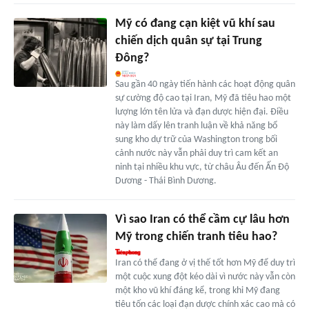
Mỹ có đang cạn kiệt vũ khí sau
chiến dịch quân sự tại Trung
Đông?
Sau gần 40 ngày tiến hành các hoạt động quân
sự cường độ cao tại Iran, Mỹ đã tiêu hao một
lượng lớn tên lửa và đạn dược hiện đại. Điều
này làm dấy lên tranh luận về khả năng bổ
sung kho dự trữ của Washington trong bối
cảnh nước này vẫn phải duy trì cam kết an
ninh tại nhiều khu vực, từ châu Âu đến Ấn Độ
Dương - Thái Bình Dương.
Vì sao Iran có thể cầm cự lâu hơn
Mỹ trong chiến tranh tiêu hao?
Iran có thể đang ở vị thế tốt hơn Mỹ để duy trì
một cuộc xung đột kéo dài vì nước này vẫn còn
một kho vũ khí đáng kể, trong khi Mỹ đang
tiêu tốn các loại đạn dược chính xác cao mà có