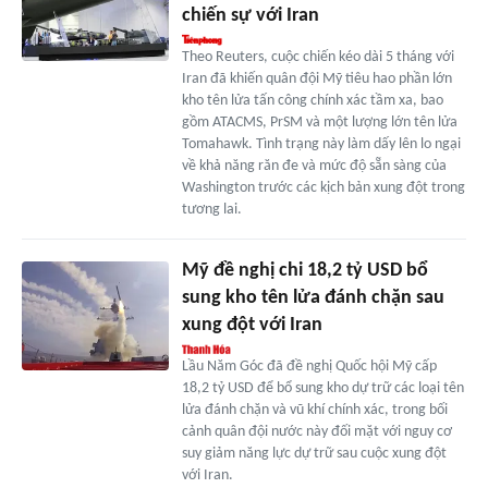
chiến sự với Iran
Theo Reuters, cuộc chiến kéo dài 5 tháng với
Iran đã khiến quân đội Mỹ tiêu hao phần lớn
kho tên lửa tấn công chính xác tầm xa, bao
gồm ATACMS, PrSM và một lượng lớn tên lửa
Tomahawk. Tình trạng này làm dấy lên lo ngại
về khả năng răn đe và mức độ sẵn sàng của
Washington trước các kịch bản xung đột trong
tương lai.
Mỹ đề nghị chi 18,2 tỷ USD bổ
sung kho tên lửa đánh chặn sau
xung đột với Iran
Lầu Năm Góc đã đề nghị Quốc hội Mỹ cấp
18,2 tỷ USD để bổ sung kho dự trữ các loại tên
lửa đánh chặn và vũ khí chính xác, trong bối
cảnh quân đội nước này đối mặt với nguy cơ
suy giảm năng lực dự trữ sau cuộc xung đột
với Iran.