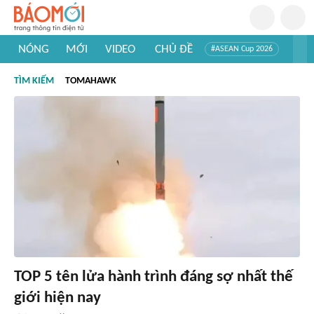
NÓNG
MỚI
VIDEO
CHỦ ĐỀ
#ASEAN Cup 2026
#Trí tuệ nhân tạo
#Mỹ - Iran
#Khám phá Việt Nam
TÌM KIẾM
TOMAHAWK
#Khám phá thế giới
TOP 5 tên lửa hành trình đáng sợ nhất thế
giới hiện nay