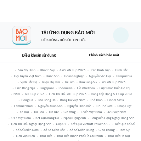
TẢI ỨNG DỤNG BÁO MỚI
ĐỂ KHÔNG BỎ SÓT TIN TỨC
Điều khoản sử dụng
Chính sách bảo mật
Sân Mỹ Đình
Khánh Sky
A ASEAN Cup 2026
Trần Đình Tiệp
Đình Bắc
Đội Tuyển Việt Nam
Xuân Son
Doanh Nghiệp
Nguyễn Văn Hợi
Campuchia
Vịnh Bắc Bộ
Triệu Thị Tâm
Tô Lâm
Kim Sang-Sik
ASEAN Cup 2026
Liên Bang Nga
Singapore
Indonesia
Hồ Văn Khoa
Luật Phát Triển Đô Thị
Năm
AFF Cup 2026
Lịch Thi Đấu AFF Cup 2026
Bảng Xếp Hạng AFF Cup 2026
Bóng Đá
Báo Bóng Đá
Bóng Đá Việt Nam
Thể Thao
Lionel Messi
Lamine Yamal
Nguyễn Xuân Son
Nguyễn Đình Bắc
Tin Thế Giới
Pháp Luật
Xã Hội
Tin Bão
Tin Tức
Giá Vàng
Tuyển Việt Nam
U23 Việt Nam
U17 Việt Nam
Kết Quả Bóng Đá
Ngoại Hạng Anh
Bảng Xếp Hạng Ngoại Hạng Anh
Lịch Thi Đấu Ngoại Hạng Anh
Cúp C1
Kết Quả Vietlott Power 6/55
Kết Quả Xổ Số
Xổ Số Miền Nam
Xổ Số Miền Bắc
Xổ Số Miền Trung
Giao Thông
Thời Sự
Lịch Vạn Niên
Thời Tiết
Thời Tiết Thành Phố Hồ Chí Minh
Thời Tiết Hà Nội