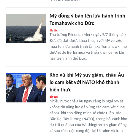
Mỹ đồng ý bán tên lửa hành trình
Tomahawk cho Đức
Thủ tướng Friedrich Merz ngày 9/7 thông báo
Đức đã đạt được thỏa thuận với Mỹ về việc
mua tên lửa hành trình tầm xa Tomahawk, mở
đường để Berlin mua và triển khai loại vũ khí
này trên lãnh thổ Đức.
Kho vũ khí Mỹ suy giảm, châu Âu
lo cam kết với NATO khó thành
hiện thực
Nhiều nước châu Âu ngày càng lo ngại Mỹ sẽ
không đủ năng lực đáp ứng các cam kết cung
cấp vũ khí cho đồng minh Tổ chức Hiệp ước
Bắc Đại Tây Dương (NATO), trong bối cảnh kho
dự trữ quân sự của Washington suy giảm đáng
kể sau các cuộc xung đột tại Ukraine và Iran.