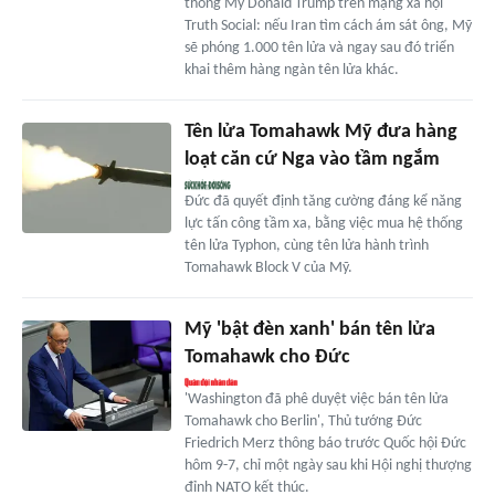
thống Mỹ Donald Trump trên mạng xã hội
Truth Social: nếu Iran tìm cách ám sát ông, Mỹ
sẽ phóng 1.000 tên lửa và ngay sau đó triển
khai thêm hàng ngàn tên lửa khác.
Tên lửa Tomahawk Mỹ đưa hàng
loạt căn cứ Nga vào tầm ngắm
Đức đã quyết định tăng cường đáng kể năng
lực tấn công tầm xa, bằng việc mua hệ thống
tên lửa Typhon, cùng tên lửa hành trình
Tomahawk Block V của Mỹ.
Mỹ 'bật đèn xanh' bán tên lửa
Tomahawk cho Đức
'Washington đã phê duyệt việc bán tên lửa
Tomahawk cho Berlin', Thủ tướng Đức
Friedrich Merz thông báo trước Quốc hội Đức
hôm 9-7, chỉ một ngày sau khi Hội nghị thượng
đỉnh NATO kết thúc.