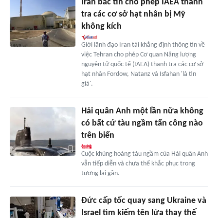
Iran bác tin cho phép IAEA thanh
tra các cơ sở hạt nhân bị Mỹ
không kích
Giới lãnh đạo Iran tái khẳng định thông tin về
việc Tehran cho phép Cơ quan Năng lượng
nguyên tử quốc tế (IAEA) thanh tra các cơ sở
hạt nhân Fordow, Natanz và Isfahan 'là tin
giả'.
Hải quân Anh một lần nữa không
có bất cứ tàu ngầm tấn công nào
trên biển
Cuộc khủng hoảng tàu ngầm của Hải quân Anh
vẫn tiếp diễn và chưa thể khắc phục trong
tương lai gần.
Đức cấp tốc quay sang Ukraine và
Israel tìm kiếm tên lửa thay thế