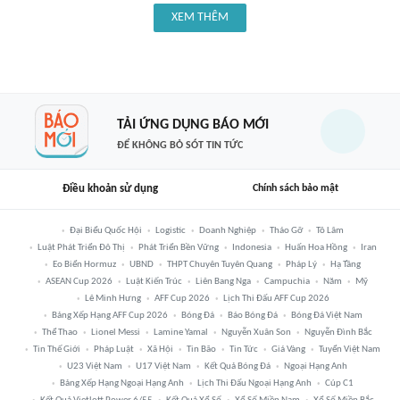
XEM THÊM
TẢI ỨNG DỤNG BÁO MỚI
ĐỂ KHÔNG BỎ SÓT TIN TỨC
Điều khoản sử dụng
Chính sách bảo mật
Đại Biểu Quốc Hội
Logistic
Doanh Nghiệp
Tháo Gỡ
Tô Lâm
Luật Phát Triển Đô Thị
Phát Triển Bền Vững
Indonesia
Huấn Hoa Hồng
Iran
Eo Biển Hormuz
UBND
THPT Chuyên Tuyên Quang
Pháp Lý
Hạ Tầng
ASEAN Cup 2026
Luật Kiến Trúc
Liên Bang Nga
Campuchia
Năm
Mỹ
Lê Minh Hưng
AFF Cup 2026
Lịch Thi Đấu AFF Cup 2026
Bảng Xếp Hạng AFF Cup 2026
Bóng Đá
Báo Bóng Đá
Bóng Đá Việt Nam
Thể Thao
Lionel Messi
Lamine Yamal
Nguyễn Xuân Son
Nguyễn Đình Bắc
Tin Thế Giới
Pháp Luật
Xã Hội
Tin Bão
Tin Tức
Giá Vàng
Tuyển Việt Nam
U23 Việt Nam
U17 Việt Nam
Kết Quả Bóng Đá
Ngoại Hạng Anh
Bảng Xếp Hạng Ngoại Hạng Anh
Lịch Thi Đấu Ngoại Hạng Anh
Cúp C1
Kết Quả Vietlott Power 6/55
Kết Quả Xổ Số
Xổ Số Miền Nam
Xổ Số Miền Bắc