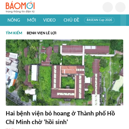
NÓNG
MỚI
VIDEO
CHỦ ĐỀ
#ASEAN Cup 2026
#Trí tuệ nhân tạo
#Mỹ - Iran
#Khám phá Việt Nam
TÌM KIẾM
BỆNH VIỆN LÊ LỢI
#Khám phá thế giới
Hai bệnh viện bỏ hoang ở Thành phố Hồ
Chí Minh chờ 'hồi sinh'