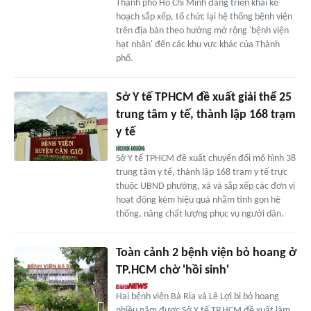
Thành phố Hồ Chí Minh đang triển khai kế
hoạch sắp xếp, tổ chức lại hệ thống bệnh viện
trên địa bàn theo hướng mở rộng 'bệnh viện
hạt nhân' đến các khu vực khác của Thành
phố.
Sở Y tế TPHCM đề xuất giải thể 25
trung tâm y tế, thành lập 168 trạm
y tế
Sở Y tế TPHCM đề xuất chuyển đổi mô hình 38
trung tâm y tế, thành lập 168 trạm y tế trực
thuộc UBND phường, xã và sắp xếp các đơn vị
hoạt động kém hiệu quả nhằm tinh gọn hệ
thống, nâng chất lượng phục vụ người dân.
Toàn cảnh 2 bệnh viện bỏ hoang ở
TP.HCM chờ 'hồi sinh'
Hai bệnh viện Bà Rịa và Lê Lợi bị bỏ hoang
nhiều năm được Sở Y tế TP.HCM đề xuất làm