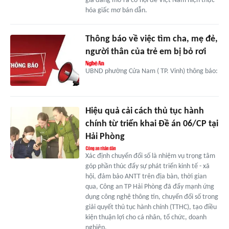
gia đang mở ra cơ hội để Việt Nam hiện thực
hóa giấc mơ bán dẫn.
Thông báo về việc tìm cha, mẹ đẻ,
người thân của trẻ em bị bỏ rơi
UBND phường Cửa Nam ( TP. Vinh) thông báo:
Hiệu quả cải cách thủ tục hành
chính từ triển khai Đề án 06/CP tại
Hải Phòng
Xác định chuyển đổi số là nhiệm vụ trọng tâm
góp phần thúc đẩy sự phát triển kinh tế - xã
hội, đảm bảo ANTT trên địa bàn, thời gian
qua, Công an TP Hải Phòng đã đẩy mạnh ứng
dụng công nghệ thông tin, chuyển đổi số trong
giải quyết thủ tục hành chính (TTHC), tạo điều
kiện thuận lợi cho cá nhân, tổ chức, doanh
nghiệp.