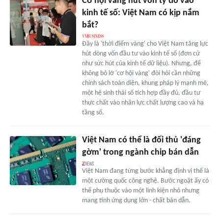
Cơ hội vàng hút vốn tỷ đô vào
kinh tế số: Việt Nam có kịp nắm
bắt?
Đây là 'thời điểm vàng' cho Việt Nam tăng lực
hút dòng vốn đầu tư vào kinh tế số (đơn cử
như sức hút của kinh tế dữ liệu). Nhưng, để
không bỏ lỡ 'cơ hội vàng' đòi hỏi cần những
chính sách toàn diện, khung pháp lý mạnh mẽ,
một hệ sinh thái số tích hợp đầy đủ, đầu tư
thực chất vào nhân lực chất lượng cao và hạ
tầng số.
Việt Nam có thể là đối thủ 'đáng
gờm' trong ngành chip bán dẫn
Việt Nam đang từng bước khẳng định vị thế là
một cường quốc công nghệ. Bước ngoặt ấy có
thể phụ thuộc vào một linh kiện nhỏ nhưng
mang tính ứng dụng lớn - chất bán dẫn.