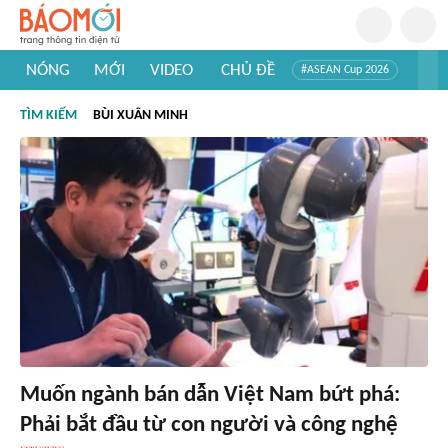
NÓNG
MỚI
VIDEO
CHỦ ĐỀ
#ASEAN Cup 2026
#Trí tuệ nhân tạo
#Mỹ - Iran
#Khám phá Việt Nam
TÌM KIẾM
BÙI XUÂN MINH
#Khám phá thế giới
Muốn ngành bán dẫn Việt Nam bứt phá:
Phải bắt đầu từ con người và công nghệ