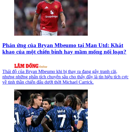
Phản ứng của Bryan Mbeumo tại Man Utd: Khát
khao của một chiến binh hay mầm mống nổi loạn?
Thái độ của Bryan Mbeumo khi bị thay ra đang gây tranh cãi,
nhưng những phân tích chuyên sâu cho thấy đây là tín hiệu tích cực
về tinh thần chiến đấu dưới thời Michael Carrick.