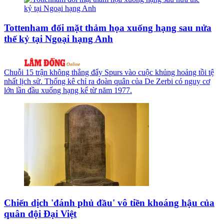
Tottenham đối mặt thảm họa xuống hạng sau nửa
thế kỷ tại Ngoại hạng Anh
Chuỗi 15 trận không thắng đẩy Spurs vào cuộc khủng hoảng tồi tệ
nhất lịch sử. Thống kê chỉ ra đoàn quân của De Zerbi có nguy cơ
lớn lần đầu xuống hạng kể từ năm 1977.
Chiến dịch 'đánh phủ đầu' vô tiền khoáng hậu của
quân đội Đại Việt