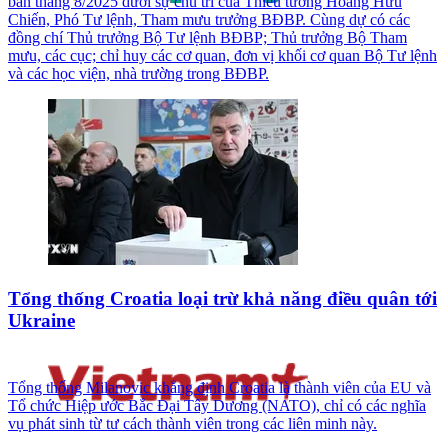
ban tháng 8/2025 dưới sự chủ trì của Thiếu tướng Hoàng Hữu
Chiến, Phó Tư lệnh, Tham mưu trưởng BĐBP. Cùng dự có các
đồng chí Thủ trưởng Bộ Tư lệnh BĐBP; Thủ trưởng Bộ Tham
mưu, các cục; chỉ huy các cơ quan, đơn vị khối cơ quan Bộ Tư lệnh
và các học viện, nhà trường trong BĐBP.
Tổng thống Croatia loại trừ khả năng điều quân tới
Ukraine
Tổng thống Milanovic khẳng định Croatia là thành viên của EU và
Tổ chức Hiệp ước Bắc Đại Tây Dương (NATO), chỉ có các nghĩa
vụ phát sinh từ tư cách thành viên trong các liên minh này.