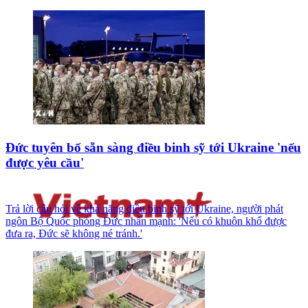
Đức tuyên bố sẵn sàng điều binh sỹ tới Ukraine 'nếu
được yêu cầu'
Trả lời câu hỏi về khả năng điều binh sỹ tới Ukraine, người phát
ngôn Bộ Quốc phòng Đức nhấn mạnh: 'Nếu có khuôn khổ được
đưa ra, Đức sẽ không né tránh.'