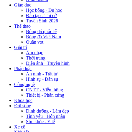
Giáo dục
Học bổng - Du học
Đào tạo - Thi cử
Tuyển Sinh 2026
Thể thao
Bóng đá quốc tế
Bóng đá Việt Nam
Quần vợt
Giải trí
Âm nhạc
Thời trang
Điện ảnh - Truyền hình
Pháp luật
An ninh - Trật tự
Hình sự - Dân sự
Công nghệ
CNTT - Viễn thông
Thiết bị - Phần cứng
Khoa học
Đời sống
Dinh dưỡng - Làm đẹp
Tình yêu - Hôn nhân
Sức khỏe - Y tế
Xe cộ