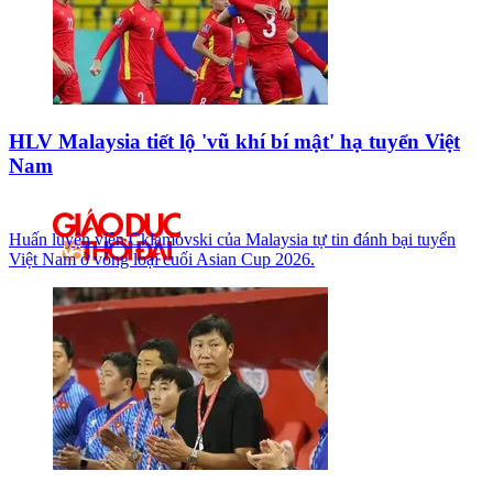
HLV Malaysia tiết lộ 'vũ khí bí mật' hạ tuyển Việt
Nam
Huấn luyện viên Cklamovski của Malaysia tự tin đánh bại tuyển
Việt Nam ở vòng loại cuối Asian Cup 2026.