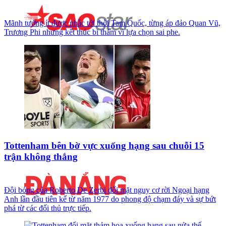
Mãnh tướng ít được nhắc tới thời Tam Quốc, từng áp đảo Quan Vũ,
Trương Phi nhưng kết thúc bi thảm vì lựa chọn sai phe.
Tottenham bên bờ vực xuống hạng sau chuỗi 15
trận không thắng
Đội bóng của Roberto De Zerbi đối mặt nguy cơ rời Ngoại hạng
Anh lần đầu tiên kể từ năm 1977 do phong độ chạm đáy và sự bứt
phá từ các đối thủ trực tiếp.