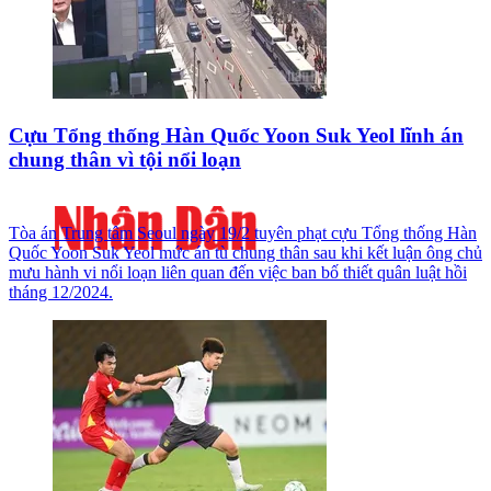
Cựu Tổng thống Hàn Quốc Yoon Suk Yeol lĩnh án
chung thân vì tội nổi loạn
Tòa án Trung tâm Seoul ngày 19/2 tuyên phạt cựu Tổng thống Hàn
Quốc Yoon Suk Yeol mức án tù chung thân sau khi kết luận ông chủ
mưu hành vi nổi loạn liên quan đến việc ban bố thiết quân luật hồi
tháng 12/2024.