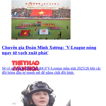
Chuyên gia Đoàn Minh Xương: 'V-League nóng
ngay từ vạch xuất phát'
Sẽ có rất nhiều điều chờ đợi ở V-League mùa giải 2025/26 khi các
đội bóng đầu tư mạnh mẽ để nâng chất đội hình.