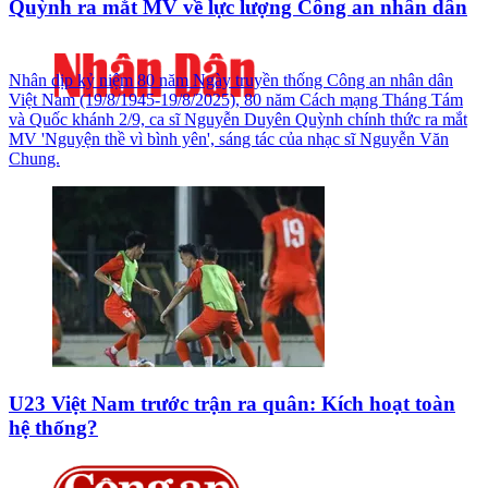
Quỳnh ra mắt MV về lực lượng Công an nhân dân
Nhân dịp kỷ niệm 80 năm Ngày truyền thống Công an nhân dân
Việt Nam (19/8/1945-19/8/2025), 80 năm Cách mạng Tháng Tám
và Quốc khánh 2/9, ca sĩ Nguyễn Duyên Quỳnh chính thức ra mắt
MV 'Nguyện thề vì bình yên', sáng tác của nhạc sĩ Nguyễn Văn
Chung.
U23 Việt Nam trước trận ra quân: Kích hoạt toàn
hệ thống?