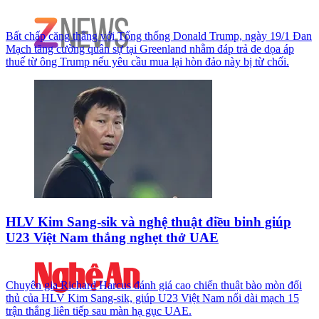
Bất chấp căng thẳng với Tổng thống Donald Trump, ngày 19/1 Đan
Mạch tăng cường quân sự tại Greenland nhằm đáp trả đe dọa áp
thuế từ ông Trump nếu yêu cầu mua lại hòn đảo này bị từ chối.
HLV Kim Sang-sik và nghệ thuật điều binh giúp
U23 Việt Nam thắng nghẹt thở UAE
Chuyên gia Richard Harcus đánh giá cao chiến thuật bào mòn đối
thủ của HLV Kim Sang-sik, giúp U23 Việt Nam nối dài mạch 15
trận thắng liên tiếp sau màn hạ gục UAE.