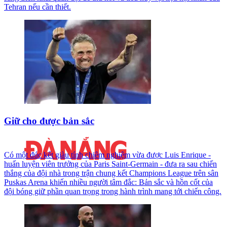
Tehran nếu cần thiết.
Giữ cho được bản sắc
Có một đúc kết giàu tính chiêm nghiệm vừa được Luis Enrique -
huấn luyện viên trưởng của Paris Saint-Germain - đưa ra sau chiến
thắng của đội nhà trong trận chung kết Champions League trên sân
Puskas Arena khiến nhiều người tâm đắc: Bản sắc và hồn cốt của
đội bóng giữ phần quan trọng trong hành trình mang tới chiến công.