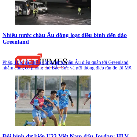
Nhiều nước châu Âu đồng loạt điều binh đến đảo
Greenland
Pháp, Đức và nhiều đồng minh châu Âu điều quân tới Greenland
nhằm củng cố phòng thủ Bắc Cực và gửi thông điệp răn đe tới Mỹ.
Đội hình dự kiến U23 Việt Nam đấu Jordan: HLV