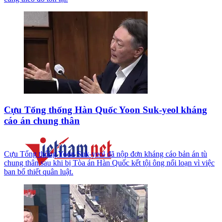
Cựu Tổng thống Hàn Quốc Yoon Suk-yeol kháng
cáo án chung thân
Cựu Tổng thống Yoon Suk-yeol đã nộp đơn kháng cáo bản án tù
chung thân sau khi bị Tòa án Hàn Quốc kết tội ông nổi loạn vì việc
ban bố thiết quân luật.