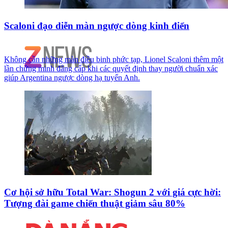
Scaloni đạo diễn màn ngược dòng kinh điển
Không cần những màn điều binh phức tạp, Lionel Scaloni thêm một
lần chứng minh đẳng cấp khi các quyết định thay người chuẩn xác
giúp Argentina ngược dòng hạ tuyển Anh.
Cơ hội sở hữu Total War: Shogun 2 với giá cực hời:
Tượng đài game chiến thuật giảm sâu 80%