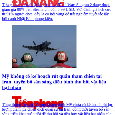
Tựa game chiến thuật huyền thoại Total War: Shogun 2 đang được
giảm giá 80% trên Steam, chỉ còn 5,99 USD. Với đánh giá tích cực
từ 91% người chơi, đây là cơ hội vàng để trải nghiệm tuyệt tác lấy
bối cảnh Nhật Bản phong kiến.
Mỹ không có kế hoạch rút quân tham chiến tại
Iran, tuyên bố sẵn sàng điều binh thu hồi vật liệu
hạt nhân
Tổng thống Donald Trump khẳng định Mỹ chưa có kế hoạch rút lực
lượng tham gia chiến dịch quân sự tại Iran, đồng thời tuyên bố sẵn
sàng triển khai quân đội để thu hồi và tiêu hủy vật liệu hạt nhân của