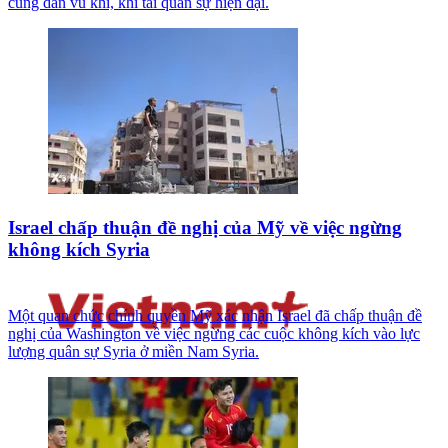
cùng dàn vũ khí, khí tài quân sự hiện đại.
Israel chấp thuận đề nghị của Mỹ về việc ngừng
không kích Syria
Một quan chức chính quyền Mỹ xác nhận Israel đã chấp thuận đề
nghị của Washington về việc ngừng các cuộc không kích vào lực
lượng quân sự Syria ở miền Nam Syria.