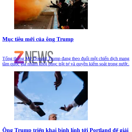
Mục tiêu mới của ông Trump
Tổng thống Mỹ Donald Trump đang theo đuổi một chiến dịch mang
tầm quốc gia nhằm khôi phục trật tự và quyền kiểm soát trong nước.
Ông Trump triển khai binh lính tới Portland để giải