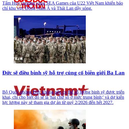
Tấm Huy chương vàng SEA Games của U22 Việt Nam khiến báo
chí khu vực Đông Nam Á và Thái Lan dậy sóng.
Đức sẽ điều binh sỹ hỗ trợ củng cố biên giới Ba Lan
Bộ Quốc phòng Đức không nêu cụ thể số lượng binh sỹ được triển
khai, chỉ cho biết đó sẽ là 'hai chữ số ở mức trung bình;' và dự kiến
lực lượng này sẽ tham gia dự án từ quý 2/2026 đến hết 2027.