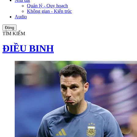
Nhà đất
Quản lý - Quy hoạch
Không gian - Kiến trúc
Audio
Đóng
TÌM KIẾM
ĐIỀU BINH