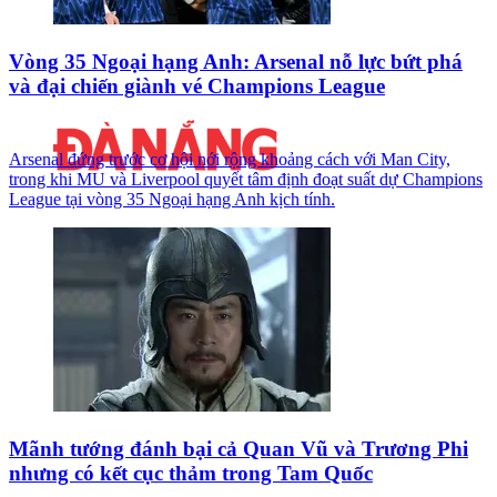
Vòng 35 Ngoại hạng Anh: Arsenal nỗ lực bứt phá
và đại chiến giành vé Champions League
Arsenal đứng trước cơ hội nới rộng khoảng cách với Man City,
trong khi MU và Liverpool quyết tâm định đoạt suất dự Champions
League tại vòng 35 Ngoại hạng Anh kịch tính.
Mãnh tướng đánh bại cả Quan Vũ và Trương Phi
nhưng có kết cục thảm trong Tam Quốc