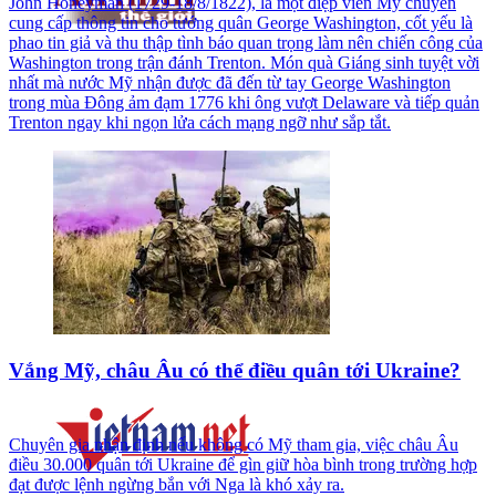
John Honeyman (1729-18/8/1822), là một điệp viên Mỹ chuyên
cung cấp thông tin cho tướng quân George Washington, cốt yếu là
phao tin giả và thu thập tình báo quan trọng làm nên chiến công của
Washington trong trận đánh Trenton. Món quà Giáng sinh tuyệt vời
nhất mà nước Mỹ nhận được đã đến từ tay George Washington
trong mùa Đông ảm đạm 1776 khi ông vượt Delaware và tiếp quản
Trenton ngay khi ngọn lửa cách mạng ngỡ như sắp tắt.
Vắng Mỹ, châu Âu có thể điều quân tới Ukraine?
Chuyên gia nhận định nếu không có Mỹ tham gia, việc châu Âu
điều 30.000 quân tới Ukraine để gìn giữ hòa bình trong trường hợp
đạt được lệnh ngừng bắn với Nga là khó xảy ra.