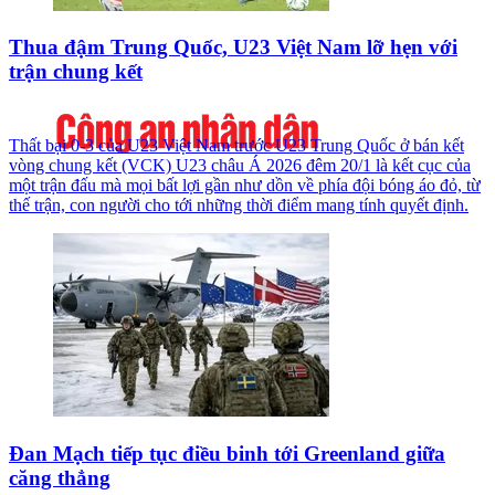
Thua đậm Trung Quốc, U23 Việt Nam lỡ hẹn với
trận chung kết
Thất bại 0-3 của U23 Việt Nam trước U23 Trung Quốc ở bán kết
vòng chung kết (VCK) U23 châu Á 2026 đêm 20/1 là kết cục của
một trận đấu mà mọi bất lợi gần như dồn về phía đội bóng áo đỏ, từ
thế trận, con người cho tới những thời điểm mang tính quyết định.
Đan Mạch tiếp tục điều binh tới Greenland giữa
căng thẳng