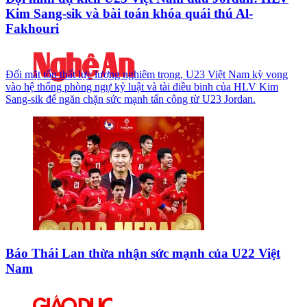
Kim Sang-sik và bài toán khóa quái thú Al-
Fakhouri
Đối mặt tổn thất lực lượng nghiêm trọng, U23 Việt Nam kỳ vọng
vào hệ thống phòng ngự kỷ luật và tài điều binh của HLV Kim
Sang-sik để ngăn chặn sức mạnh tấn công từ U23 Jordan.
Báo Thái Lan thừa nhận sức mạnh của U22 Việt
Nam