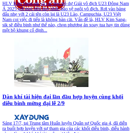
HLV Kim Sang-sik và các học trò dự Giải vô địch U23 Đông Nam
Á 2025 với mục tiêu duy nhất: bảo vệ ngôi vô địch. Rơi vào bảng
đấu nhẹ với 2 cái tên còn lại là U23 Lào, Campuchia, U23 Việt
Nam coi việc đi tiếp là không bàn cãi. Vấn đề là, HLV Kim Sang-
sik sẽ điều binh như thế nào, chọn phương án xoay tua hay tin dùng
một bộ khung cố định...
Dàn khí tài hiện đại lần đầu hợp luyện cùng khối
diễu binh mừng đại lễ 2/9
Sáng 17/7, tại Trung tâm Huấn luyện Quân sự Quốc gia 4, đã diễn
ra buổi hợp luyện với sự tham gia của các khối diễu binh, diễu hành