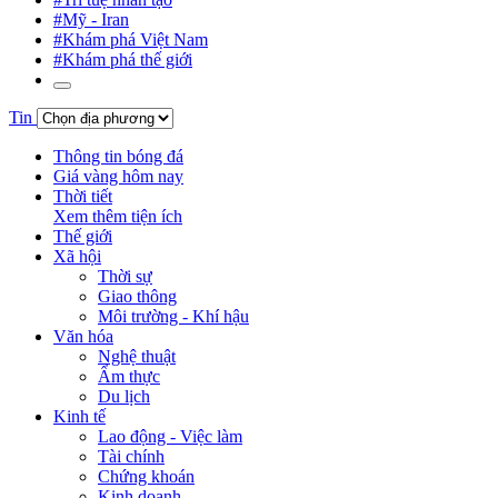
#Mỹ - Iran
#Khám phá Việt Nam
#Khám phá thế giới
Tin
Thông tin bóng đá
Giá vàng hôm nay
Thời tiết
Xem thêm tiện ích
Thế giới
Xã hội
Thời sự
Giao thông
Môi trường - Khí hậu
Văn hóa
Nghệ thuật
Ẩm thực
Du lịch
Kinh tế
Lao động - Việc làm
Tài chính
Chứng khoán
Kinh doanh