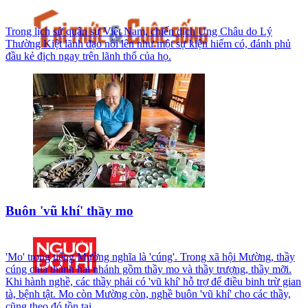
Trong lịch sử quân sự Việt Nam, chiến dịch Ung Châu do Lý
Thường Kiệt lãnh đạo nổi lên như một sự kiện hiếm có, đánh phủ
đầu kẻ địch ngay trên lãnh thổ của họ.
Buôn 'vũ khí' thầy mo
'Mo' trong tiếng Mường nghĩa là 'cúng'. Trong xã hội Mường, thầy
cúng chia thành hai nhánh gồm thầy mo và thầy trượng, thầy mỡi.
Khi hành nghề, các thầy phải có 'vũ khí' hỗ trợ để điều binh trừ gian
tà, bệnh tật. Mo còn Mường còn, nghề buôn 'vũ khí' cho các thầy,
cũng theo đó tồn tại.