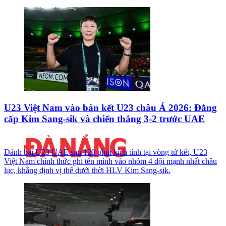
U23 Việt Nam vào bán kết U23 châu Á 2026: Đẳng
cấp Kim Sang-sik và chiến thắng 3-2 trước UAE
Đánh bại U23 UAE sau 120 phút kịch tính tại vòng tứ kết, U23
Việt Nam chính thức ghi tên mình vào nhóm 4 đội mạnh nhất châu
lục, khẳng định vị thế dưới thời HLV Kim Sang-sik.