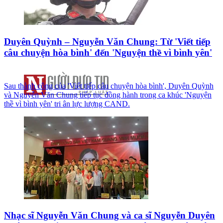
Duyên Quỳnh – Nguyễn Văn Chung: Từ 'Viết tiếp
câu chuyện hòa bình' đến 'Nguyện thề vì bình yên'
Sau thành công của 'Viết tiếp câu chuyện hòa bình', Duyên Quỳnh
và Nguyễn Văn Chung tiếp tục đồng hành trong ca khúc 'Nguyện
thề vì bình yên' tri ân lực lượng CAND.
Nhạc sĩ Nguyễn Văn Chung và ca sĩ Nguyễn Duyên