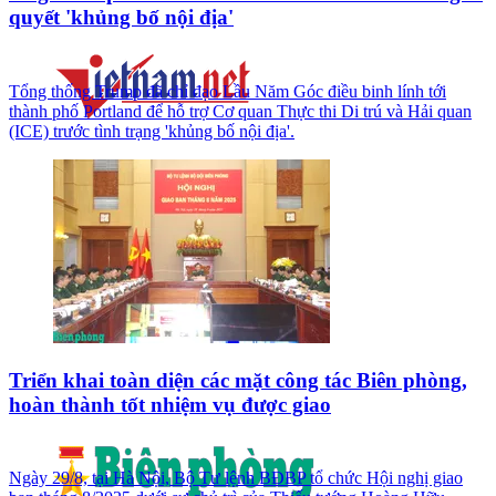
quyết 'khủng bố nội địa'
Tổng thống Trump đã chỉ đạo Lầu Năm Góc điều binh lính tới
thành phố Portland để hỗ trợ Cơ quan Thực thi Di trú và Hải quan
(ICE) trước tình trạng 'khủng bố nội địa'.
Triển khai toàn diện các mặt công tác Biên phòng,
hoàn thành tốt nhiệm vụ được giao
Ngày 29/8, tại Hà Nội, Bộ Tư lệnh BĐBP tổ chức Hội nghị giao