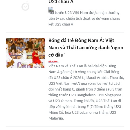
U23 châu Á
Đội tuyển U23 Việt Nam được nhận thưởng
tiền tỷ sau chiến tích đoạt vé dự vòng chung
kết U23 châu Á
Bóng đá trẻ Đông Nam Á: Việt
Nam và Thái Lan xứng danh 'ngọn
cờ đầu'
Việt Nam và Thái Lan là hai đại diện Đông
Nam Á góp mặt ở vòng chung kết Giải Bóng
đá U23 châu Á 2026 tại Saudi Arabia. Theo đó,
U23 Việt Nam vượt qua vòng loại với tư cách
đội nhất bảng C, giành trọn 9 điểm sau 3 trận
thắng trước U23 Bangladesh, U23 Singapore
và U23 Yemen. Trong khi đó, U23 Thái Lan đi
tiếp với ngôi nhất bảng F (7 điểm: thắng U23
Mông Cổ, hòa U23 Lebanon và thắng U23
Malaysia.