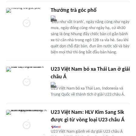
Thưởng trà góc phố
'Đều như vắt tranh', ngày nắng cũng như ngày
mưa, ngày đông cũng như ngày hạ, cứ 4h30
sáng là ông Nhung đẩy chiếc bàn có gắn bánh
xe từ căn nhà trong ngõ 12B ra vỉa hè. Sau khi
quét dọn chỗ đặt bàn, đun ấm nước sôi và bày
biện mọi thứ thì ông bắt đầu bán hàng.
U23 Việt Nam bỏ xa Thái Lan ở giải
châu Á
U23 Việt Nam bỏ xa Thái Lan, Indonesia và
Trung Quốc về thành tích ở giải U23 châu Á.
U23 Việt Nam: HLV Kim Sang Sik
được gì từ vòng loại U23 châu Á
U23 Việt Nam giành vé dự giải U23 châu Á