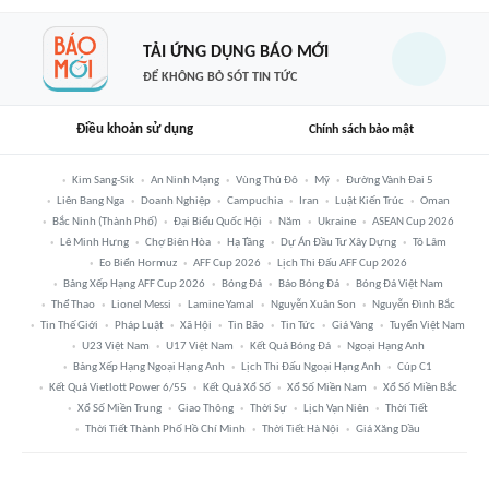
TẢI ỨNG DỤNG BÁO MỚI
ĐỂ KHÔNG BỎ SÓT TIN TỨC
Điều khoản sử dụng
Chính sách bảo mật
Kim Sang-Sik
An Ninh Mạng
Vùng Thủ Đô
Mỹ
Đường Vành Đai 5
Liên Bang Nga
Doanh Nghiệp
Campuchia
Iran
Luật Kiến Trúc
Oman
Bắc Ninh (thành Phố)
Đại Biểu Quốc Hội
Năm
Ukraine
ASEAN Cup 2026
Lê Minh Hưng
Chợ Biên Hòa
Hạ Tầng
Dự Án Đầu Tư Xây Dựng
Tô Lâm
Eo Biển Hormuz
AFF Cup 2026
Lịch Thi Đấu AFF Cup 2026
Bảng Xếp Hạng AFF Cup 2026
Bóng Đá
Báo Bóng Đá
Bóng Đá Việt Nam
Thể Thao
Lionel Messi
Lamine Yamal
Nguyễn Xuân Son
Nguyễn Đình Bắc
Tin Thế Giới
Pháp Luật
Xã Hội
Tin Bão
Tin Tức
Giá Vàng
Tuyển Việt Nam
U23 Việt Nam
U17 Việt Nam
Kết Quả Bóng Đá
Ngoại Hạng Anh
Bảng Xếp Hạng Ngoại Hạng Anh
Lịch Thi Đấu Ngoại Hạng Anh
Cúp C1
Kết Quả Vietlott Power 6/55
Kết Quả Xổ Số
Xổ Số Miền Nam
Xổ Số Miền Bắc
Xổ Số Miền Trung
Giao Thông
Thời Sự
Lịch Vạn Niên
Thời Tiết
Thời Tiết Thành Phố Hồ Chí Minh
Thời Tiết Hà Nội
Giá Xăng Dầu