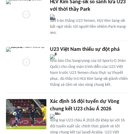
HLV Kim Sang-sik so sánh lứa U23
với thời thầy Park
Sau trận thắng U23 Yemen, HLV Kim Sang-sik
bất ngờ nhắc tới người tiền nhiệm Park Hang-
seo.
U23 Việt Nam thiếu sự đột phá
Nhà báo Cho Sungryong của tờ Sports-G (Hàn
Quốc) cho rằng màn trình diễn của U23 Việt
Nam trước U23 Yemen chưa thực sự thuyết
phục, dù thầy trò HLV Kim Sang-sik giành chiến
thắng và tấm vé vào vòng chung kết.
Xác định 16 đội tuyển dự Vòng
chung kết U23 châu Á 2026
Vòng loại U23 châu Á 2026 đã khép lại với 16
đội tuyển xuất sắc chính thức giành vé tới
vòng chung kết tại Saudi Arabia. U23 Việt