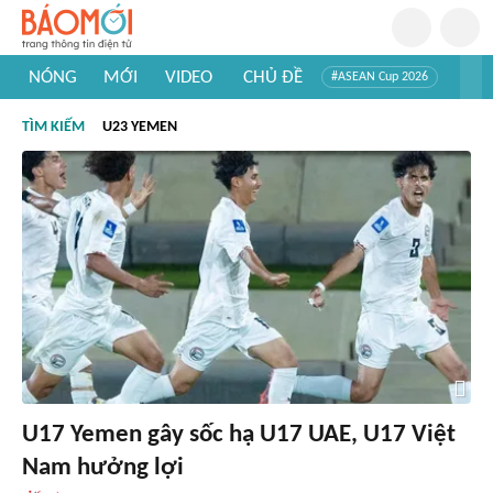
NÓNG
MỚI
VIDEO
CHỦ ĐỀ
#ASEAN Cup 2026
#Trí tuệ nhân tạo
#Mỹ - Iran
#Khám phá Việt Nam
TÌM KIẾM
U23 YEMEN
#Khám phá thế giới
U17 Yemen gây sốc hạ U17 UAE, U17 Việt
Nam hưởng lợi