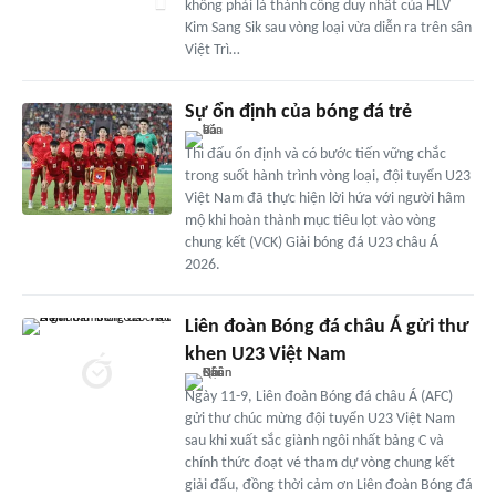
không phải là thành công duy nhất của HLV
Kim Sang Sik sau vòng loại vừa diễn ra trên sân
Việt Trì…
Sự ổn định của bóng đá trẻ
Thi đấu ổn định và có bước tiến vững chắc
trong suốt hành trình vòng loại, đội tuyển U23
Việt Nam đã thực hiện lời hứa với người hâm
mộ khi hoàn thành mục tiêu lọt vào vòng
chung kết (VCK) Giải bóng đá U23 châu Á
2026.
Liên đoàn Bóng đá châu Á gửi thư
khen U23 Việt Nam
Ngày 11-9, Liên đoàn Bóng đá châu Á (AFC)
gửi thư chúc mừng đội tuyển U23 Việt Nam
sau khi xuất sắc giành ngôi nhất bảng C và
chính thức đoạt vé tham dự vòng chung kết
giải đấu, đồng thời cảm ơn Liên đoàn Bóng đá