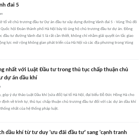
nh đai 5
an
n ở tổ về chủ trương đầu tư Dự án đầu tư xây dựng đường Vành đai 5 - Vùng Thủ đô
ểu Quốc hội Đoàn thành phố Hà Nội bày tỏ ủng hộ chủ trương đầu tư dự án. Đồng
ệc đầu tư đường Vành đai 5 là rất cần thiết, không chỉ nhằm giải quyết ùn tắc giao
ộng lực mở rộng không gian phát triển của Hà Nội và các địa phương trong Vùng
g nhất với Luật Đầu tư trong thủ tục chấp thuận chủ
ư dự án dầu khí
n
n, góp ý dự thảo Luật Dầu khí (sửa đổi) tại tổ Hà Nội, đại biểu Đỗ Đức Hồng Hà cho
y định về trình tự, thủ tục chấp thuận chủ trương đầu tư đối với các dự án dầu khí
thống nhất của hệ thống pháp luật.
h dầu khí từ tư duy 'ưu đãi đầu tư' sang 'cạnh tranh