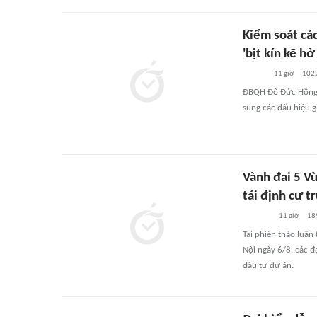
Kiểm soát các
'bịt kín kẽ hở
11 giờ
102
ĐBQH Đỗ Đức Hồng H
sung các dấu hiệu g
Vành đai 5 Vù
tái định cư t
11 giờ
18
Tại phiên thảo luận
Nội ngày 6/8, các đ
đầu tư dự án.