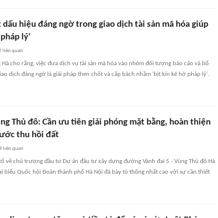
 dấu hiệu đáng ngờ trong giao dịch tài sản mã hóa giúp
 pháp lý'
2
liên quan
à cho rằng, việc đưa dịch vụ tài sản mã hóa vào nhóm đối tượng báo cáo và bổ
iao dịch đáng ngờ là giải pháp then chốt và cấp bách nhằm 'bịt kín kẽ hở pháp lý'.
ng Thủ đô: Cần ưu tiên giải phóng mặt bằng, hoàn thiện
rước thu hồi đất
9
liên quan
 tổ về chủ trương đầu tư Dự án đầu tư xây dựng đường Vành đai 5 - Vùng Thủ đô Hà
ại biểu Quốc hội Đoàn thành phố Hà Nội đã bày tỏ thống nhất cao với sự cần thiết