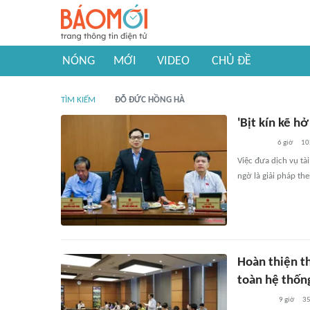
NÓNG
MỚI
VIDEO
CHỦ ĐỀ
TÌM KIẾM
ĐỖ ĐỨC HỒNG HÀ
'Bịt kín kẽ hở
6 giờ
10
Việc đưa dịch vụ tà
ngờ là giải pháp the
Hoàn thiện th
toàn hệ thốn
9 giờ
3