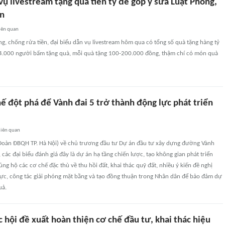
vụ livestream tặng quà tiền tỷ để góp ý sửa Luật Phòng,
ền
iên quan
g, chống rửa tiền, đại biểu dẫn vụ livestream hôm qua có tổng số quà tặng hàng tỷ
4.000 người bấm tặng quà, mỗi quà tặng 100-200.000 đồng, thậm chí có món quà
ế đột phá để Vành đai 5 trở thành động lực phát triển
liên quan
 (Đoàn ĐBQH TP. Hà Nội) về chủ trương đầu tư Dự án đầu tư xây dựng đường Vành
 các đại biểu đánh giá đây là dự án hạ tầng chiến lược, tạo không gian phát triển
ủng hộ các cơ chế đặc thù về thu hồi đất, khai thác quỹ đất, nhiều ý kiến đề nghị
lực, công tác giải phóng mặt bằng và tạo đồng thuận trong Nhân dân để bảo đảm dự
uả.
 hội đề xuất hoàn thiện cơ chế đầu tư, khai thác hiệu