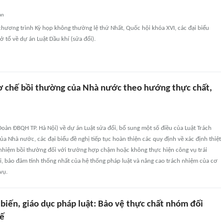
an
 chương trình Kỳ họp không thường lệ thứ Nhất, Quốc hội khóa XVI, các đại biểu
ở tổ về dự án Luật Dầu khí (sửa đổi).
ơ chế bồi thường của Nhà nước theo hướng thực chất,
(Đoàn ĐBQH TP. Hà Nội) về dự án Luật sửa đổi, bổ sung một số điều của Luật Trách
a Nhà nước, các đại biểu đề nghị tiếp tục hoàn thiện các quy định về xác định thiệt
 nhiệm bồi thường đối với trường hợp chậm hoặc không thực hiện công vụ trái
i, bảo đảm tính thống nhất của hệ thống pháp luật và nâng cao trách nhiệm của cơ
vụ.
biến, giáo dục pháp luật: Bảo vệ thực chất nhóm đối
hế