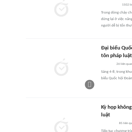
1502
li
Trong dòng chảy chu
dừng lại ở việc nân
người dễ bị tổn th
Đại biểu Quố
tôn pháp luật
26
liên qua
Sáng 4-8, trong kh
biểu Quốc hội Đoàn 
Kỳ họp không 
luật
85
liên q
Tiếp tục chương trì