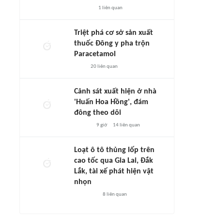
1
liên quan
Triệt phá cơ sở sản xuất
thuốc Đông y pha trộn
Paracetamol
20
liên quan
Cảnh sát xuất hiện ở nhà
'Huấn Hoa Hồng', đám
đông theo dõi
9 giờ
14
liên quan
Loạt ô tô thủng lốp trên
cao tốc qua Gia Lai, Đắk
Lắk, tài xế phát hiện vật
nhọn
8
liên quan