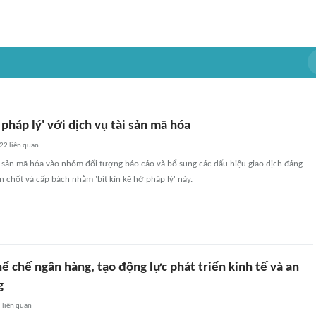
 pháp lý' với dịch vụ tài sản mã hóa
22
liên quan
i sản mã hóa vào nhóm đối tượng báo cáo và bổ sung các dấu hiệu giao dịch đáng
n chốt và cấp bách nhằm 'bịt kín kẽ hở pháp lý' này.
ể chế ngân hàng, tạo động lực phát triển kinh tế và an
g
5
liên quan