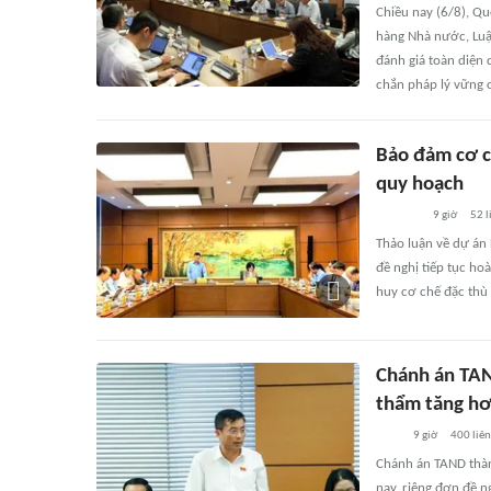
Chiều nay (6/8), Qu
hàng Nhà nước, Luật
đánh giá toàn diện 
chắn pháp lý vững 
Bảo đảm cơ ch
quy hoạch
9 giờ
52
l
Thảo luận về dự án 
đề nghị tiếp tục ho
huy cơ chế đặc thù 
Chánh án TAN
thẩm tăng hơ
9 giờ
400
liê
Chánh án TAND thàn
nay, riêng đơn đề n