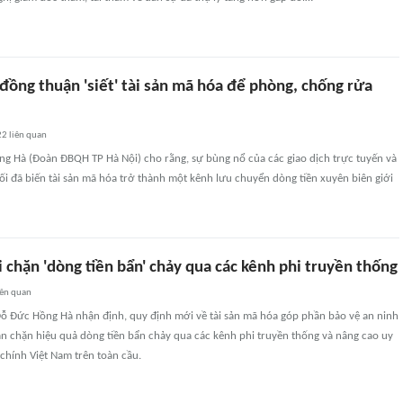
ồng thuận 'siết' tài sản mã hóa để phòng, chống rửa
22
liên quan
ng Hà (Đoàn ĐBQH TP Hà Nội) cho rằng, sự bùng nổ của các giao dịch trực tuyến và
i đã biến tài sản mã hóa trở thành một kênh lưu chuyển dòng tiền xuyên biên giới
chặn 'dòng tiền bẩn' chảy qua các kênh phi truyền thống
iên quan
Đỗ Đức Hồng Hà nhận định, quy định mới về tài sản mã hóa góp phần bảo vệ an ninh
găn chặn hiệu quả dòng tiền bẩn chảy qua các kênh phi truyền thống và nâng cao uy
 chính Việt Nam trên toàn cầu.