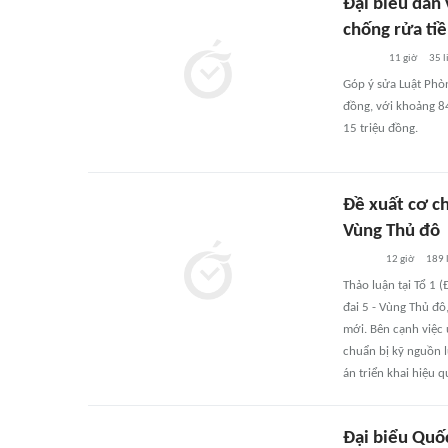
Đại biểu dẫn 
chống rửa ti
11 giờ
35
l
Góp ý sửa Luật Phòn
đồng, với khoảng 8
15 triệu đồng.
Đề xuất cơ ch
Vùng Thủ đô
12 giờ
189
Thảo luận tại Tổ 1
đai 5 - Vùng Thủ đô,
mới. Bên cạnh việc 
chuẩn bị kỹ nguồn 
án triển khai hiệu q
Đại biểu Quốc