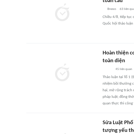
toàn cầu'
Bnews
63
liên qu
Chiều 4/8, tiếp tục
Quốc hội thảo luận 
Hoàn thiện c
toàn diện
45
liên quan
Thảo luận tại Tổ 1 
nhiệm bồi thường củ
hại, mở rộng trách
pháp luật; đồng thờ
quan thực thi công 
Sửa Luật Phổ 
tượng yếu t