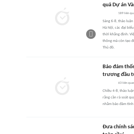
quả Dự án Và
189
liên qu
Sáng 6-8, thảo luậ
Hà Nội, các đại bi
thời khẳng định: Vi
thông mà còn tạo đ
Thủ đô.
Bảo đảm thốn
trương đầu t
63
liên qua
Chiều 4-8, thảo luậ
rằng cần rà soát qu
nhằm bảo đảm tính 
Đưa chính sác