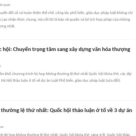
ên quan
yển đổi số và hoàn thiện thể chế, công tác phổ biến, giáo dục pháp luật không chỉ
g cao nhận thức chung, mà cốt lõi là bảo vệ quyền và lợi ích hợp pháp của những
ương nhất.
c hội: Chuyển trọng tâm sang xây dựng văn hóa thượng
n
uôn khổ chương trình kỳ họp không thường lệ thứ nhất Quốc hội khóa XVI, các đại
Hà Nội thảo luận ở tổ về dự án Luật Phổ biến, giáo dục pháp luật (sửa đổi).
thường lệ thứ nhất: Quốc hội thảo luận ở tổ về 3 dự án
uan
nh Kỳ họp không thường lệ thứ nhất, Quốc hội khóa XVI, sáng 4/8, Quốc hội thảo