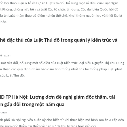
ốc hội thảo luận ở tổ về Dự án Luật sửa đổi, bổ sung một số điều của Luật Ngân
 Phòng, chống rửa tiền và Luật Các tổ chức tín dụng. Các đại biểu Quốc hội đã
dự án Luật nhằm tháo gỡ điểm nghẽn thể chế, khơi thông nguồn lực và thiết lập lá
chắc.
ế đặc thù của Luật Thủ đô trong quản lý kiến trúc và
iên quan
Luật sửa đổi, bổ sung một số điều của Luật Kiến trúc, đại biểu Nguyễn Thị Thu Dung
àn thiện các quy định nhằm bảo đảm tính thống nhất của hệ thống pháp luật, phát
của Luật Thủ đô.
D TP Hà Nội: Lượng đơn đề nghị giám đốc thẩm, tái
n gấp đôi trong một năm qua
n quan
h phố Hà Nội Nguyễn Xuân Kỳ cho biết, từ khi thực hiện mô hình Tòa án 3 cấp đến
ghị giám đốc thẩm, tái thẩm về dân sự đã thụ lý tăng hơn gấp đôi…