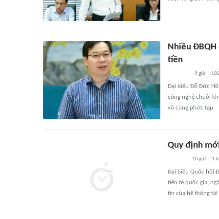
Nhiều ĐBQH đ
tiền
9 giờ
10
Đại biểu Đỗ Đức Hồ
công nghệ chuỗi khố
vô cùng phức tạp.
Quy định mới 
10 giờ
1
l
Đại biểu Quốc hội 
tiền tệ quốc gia, n
tín của hệ thống tài