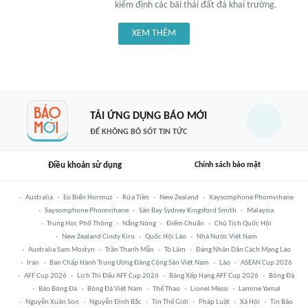
kiểm định các bãi thải đất đá khai trường.
XEM THÊM
TẢI ỨNG DỤNG BÁO MỚI
ĐỂ KHÔNG BỎ SÓT TIN TỨC
Điều khoản sử dụng
Chính sách bảo mật
Australia
Eo Biển Hormuz
Rửa Tiền
New Zealand
Xaysomphone Phomvihane
Saysomphone Phomvihane
Sân Bay Sydney Kingsford Smith
Malaysia
Trung Học Phổ Thông
Nắng Nóng
Điểm Chuẩn
Chủ Tịch Quốc Hội
New Zealand Cindy Kiro
Quốc Hội Lào
Nhà Nước Việt Nam
Australia Sam Mostyn
Trần Thanh Mẫn
Tô Lâm
Đảng Nhân Dân Cách Mạng Lào
Iran
Ban Chấp Hành Trung Ương Đảng Cộng Sản Việt Nam
Lào
ASEAN Cup 2026
AFF Cup 2026
Lịch Thi Đấu AFF Cup 2026
Bảng Xếp Hạng AFF Cup 2026
Bóng Đá
Báo Bóng Đá
Bóng Đá Việt Nam
Thể Thao
Lionel Messi
Lamine Yamal
Nguyễn Xuân Son
Nguyễn Đình Bắc
Tin Thế Giới
Pháp Luật
Xã Hội
Tin Bão