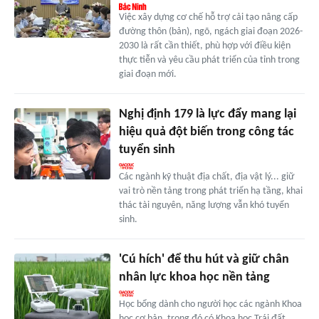
Việc xây dựng cơ chế hỗ trợ cải tạo nâng cấp
đường thôn (bản), ngõ, ngách giai đoạn 2026-
2030 là rất cần thiết, phù hợp với điều kiện
thực tiễn và yêu cầu phát triển của tỉnh trong
giai đoạn mới.
Nghị định 179 là lực đẩy mang lại
hiệu quả đột biến trong công tác
tuyển sinh
Các ngành kỹ thuật địa chất, địa vật lý... giữ
vai trò nền tảng trong phát triển hạ tầng, khai
thác tài nguyên, năng lượng vẫn khó tuyển
sinh.
'Cú hích' để thu hút và giữ chân
nhân lực khoa học nền tảng
Học bổng dành cho người học các ngành Khoa
học cơ bản, trong đó có Khoa học Trái đất,