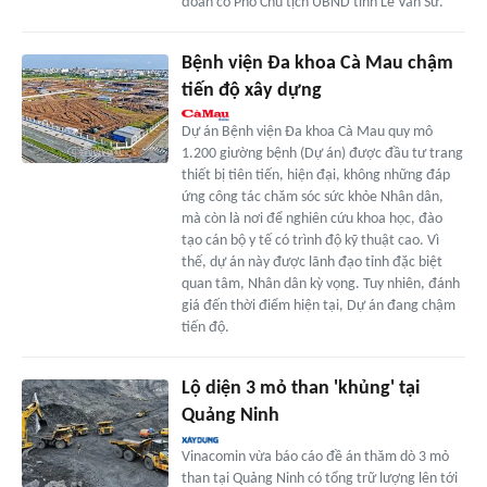
đoàn có Phó Chủ tịch UBND tỉnh Lê Văn Sử.
Bệnh viện Đa khoa Cà Mau chậm
tiến độ xây dựng
Dự án Bệnh viện Đa khoa Cà Mau quy mô
1.200 giường bệnh (Dự án) được đầu tư trang
thiết bị tiên tiến, hiện đại, không những đáp
ứng công tác chăm sóc sức khỏe Nhân dân,
mà còn là nơi để nghiên cứu khoa học, đào
tạo cán bộ y tế có trình độ kỹ thuật cao. Vì
thế, dự án này được lãnh đạo tỉnh đặc biệt
quan tâm, Nhân dân kỳ vọng. Tuy nhiên, đánh
giá đến thời điểm hiện tại, Dự án đang chậm
tiến độ.
Lộ diện 3 mỏ than 'khủng' tại
Quảng Ninh
Vinacomin vừa báo cáo đề án thăm dò 3 mỏ
than tại Quảng Ninh có tổng trữ lượng lên tới