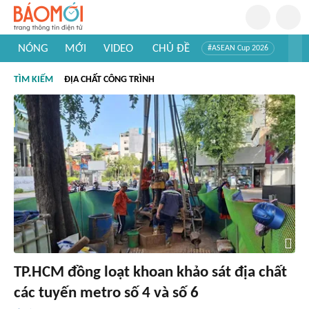
NÓNG
MỚI
VIDEO
CHỦ ĐỀ
#ASEAN Cup 2026
#Trí tuệ nhân tạo
#Mỹ - Iran
#Khám phá Việt Nam
TÌM KIẾM
ĐỊA CHẤT CÔNG TRÌNH
#Khám phá thế giới
TP.HCM đồng loạt khoan khảo sát địa chất
các tuyến metro số 4 và số 6