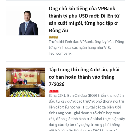
Ông chủ kín tiếng của VPBank
thành tỷ phú USD mới: Đi lên từ
sản xuất mì gói, từng học tập ở
Đông Âu
Trước khi lãnh đạo VPBank, ông Ngô Chí Dũng
từng kinh qua các ngân hàng như VIB,
Techcombank.
Tập trung thi công 4 dự án, phải
cơ bản hoàn thành vào tháng
7/2026
Sáng 23/1, Ban Chỉ đạo (BCĐ) triển khai dự án
đầu tư xây dựng các trường phổ thông nội trú
liên cấp tiểu học và THCS tại các xã biên giới
tỉnh Lạng Sơn - giai đoạn 1 tổ chức họp xem
xét, đánh giá tình hình triển khai thực hiện xây
dựng các dự án xây dựng trường phổ thông
nội trú liên cấp tiểu học và THCS tại các xã