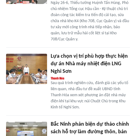
Ngày 26-6, Thiếu tướng Huỳnh Tấn Hùng, Phó
chủ nhiệm Tổng cục Hậu cần - Kỹ thuật chủ trì
đoàn công tác kiểm tra tiến độ cải tạo, sửa
chữa nhà kho K4 (Kho 708, Cục Quân y) và đầu
tư xây mới công trình nhà tiếp nhận, bảo
quản, lưu trữ mẫu hài cốt liệt sĩ tại Kho
708/Cục Quân y.
Lựa chọn vị trí phù hợp thực hiện
dự án Nhà máy nhiệt điện LNG
Nghi Sơn
Sau quá trình nghiên cứu, đánh giá các yếu tố
liên quan, nhà đầu tư đề xuất UBND tỉnh
Thanh Hóa xem xét phương án đặt nhà máy
điện khí tại khu vực núi Chuột Chù trong Khu
Kinh tế Nghi Sơn.
Bắc Ninh phản biện dự thảo chính
sách hỗ trợ làm đường thôn, bản