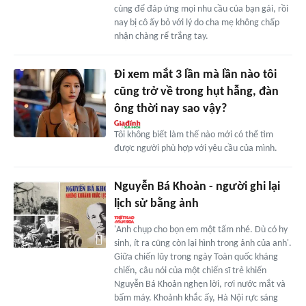
cùng để đáp ứng mọi nhu cầu của bạn gái, rồi
nay bị cô ấy bỏ với lý do cha mẹ không chấp
nhận chàng rể trắng tay.
Đi xem mắt 3 lần mà lần nào tôi
cũng trở về trong hụt hẫng, đàn
ông thời nay sao vậy?
Tôi không biết làm thế nào mới có thể tìm
được người phù hợp với yêu cầu của mình.
Nguyễn Bá Khoản - người ghi lại
lịch sử bằng ảnh
'Anh chụp cho bọn em một tấm nhé. Dù có hy
sinh, ít ra cũng còn lại hình trong ảnh của anh'.
Giữa chiến lũy trong ngày Toàn quốc kháng
chiến, câu nói của một chiến sĩ trẻ khiến
Nguyễn Bá Khoản nghẹn lời, rơi nước mắt và
bấm máy. Khoảnh khắc ấy, Hà Nội rực sáng