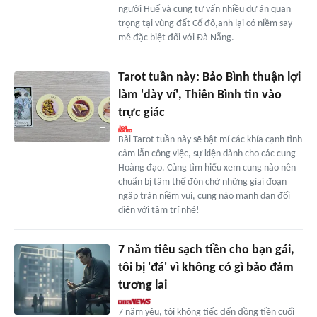
người Huế và cũng tư vấn nhiều dự án quan
trọng tại vùng đất Cố đô,anh lại có niềm say
mê đặc biệt đối với Đà Nẵng.
Tarot tuần này: Bảo Bình thuận lợi
làm 'dày ví', Thiên Bình tin vào
trực giác
Bài Tarot tuần này sẽ bật mí các khía cạnh tình
cảm lẫn công việc, sự kiện dành cho các cung
Hoàng đạo. Cùng tìm hiểu xem cung nào nên
chuẩn bị tâm thế đón chờ những giai đoạn
ngập tràn niềm vui, cung nào mạnh dạn đối
diện với tâm trí nhé!
7 năm tiêu sạch tiền cho bạn gái,
tôi bị 'đá' vì không có gì bảo đảm
tương lai
7 năm yêu, tôi không tiếc đến đồng tiền cuối