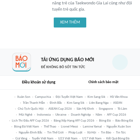
năng trẻ của Taekwondo Gia Lai cũng như đội
tuyển trẻ quốc gia.
XEM THÊM
TẢI ỨNG DỤNG BÁO MỚI
ĐỂ KHÔNG BỎ SÓT TIN TỨC
Điều khoản sử dụng
Chính sách bảo mật
Xuân Son
Campuchia
Đội Tuyển Việt Nam
Kim Sang-Sik
Hồ Văn Khoa
Trần Thanh Mẫn
Đình Bắc
Kim Sang Sik
Liên Bang Nga
ASEAN
Chủ Tịch Quốc Hội
ASEAN Cup 2026
Sân Mỹ Đình
Singapore
Tô Lâm
Mũi Nghê
Indonesia
Ukraine
Doanh Nghiệp
Năm
AFF Cup 2026
Lịch Thi Đấu AFF Cup 2026
Bảng Xếp Hạng AFF Cup 2026
Bóng Đá
Báo Bóng Đá
Bóng Đá Việt Nam
Thể Thao
Lionel Messi
Lamine Yamal
Nguyễn Xuân Son
Nguyễn Đình Bắc
Tin Thế Giới
Pháp Luật
Xã Hội
Tin Bão
Tin Tức
Giá Vàng
Tuyển Việt Nam
U23 Việt Nam
U17 Việt Nam
Kết Quả Bóng Đá