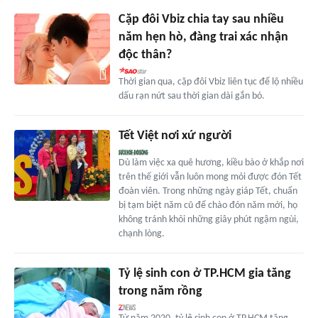
Cặp đôi Vbiz chia tay sau nhiều
năm hẹn hò, đàng trai xác nhận
độc thân?
Thời gian qua, cặp đôi Vbiz liên tục để lộ nhiều
dấu rạn nứt sau thời gian dài gắn bó.
Tết Việt nơi xứ người
Dù làm việc xa quê hương, kiều bào ở khắp nơi
trên thế giới vẫn luôn mong mỏi được đón Tết
đoàn viên. Trong những ngày giáp Tết, chuẩn
bị tạm biệt năm cũ để chào đón năm mới, họ
không tránh khỏi những giây phút ngậm ngùi,
chạnh lòng.
Tỷ lệ sinh con ở TP.HCM gia tăng
trong năm rồng