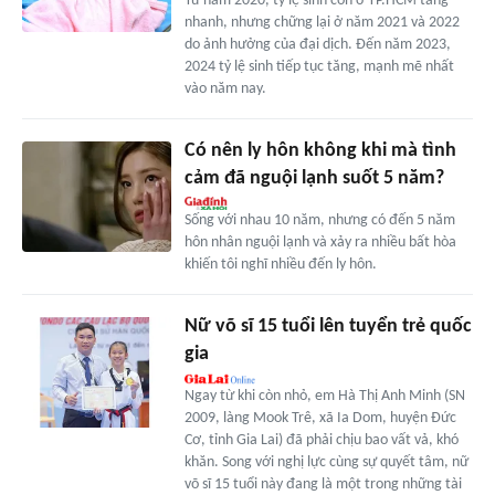
Từ năm 2020, tỷ lệ sinh con ở TP.HCM tăng
nhanh, nhưng chững lại ở năm 2021 và 2022
do ảnh hưởng của đại dịch. Đến năm 2023,
2024 tỷ lệ sinh tiếp tục tăng, mạnh mẽ nhất
vào năm nay.
Có nên ly hôn không khi mà tình
cảm đã nguội lạnh suốt 5 năm?
Sống với nhau 10 năm, nhưng có đến 5 năm
hôn nhân nguội lạnh và xảy ra nhiều bất hòa
khiến tôi nghĩ nhiều đến ly hôn.
Nữ võ sĩ 15 tuổi lên tuyển trẻ quốc
gia
Ngay từ khi còn nhỏ, em Hà Thị Anh Minh (SN
2009, làng Mook Trê, xã Ia Dom, huyện Đức
Cơ, tỉnh Gia Lai) đã phải chịu bao vất vả, khó
khăn. Song với nghị lực cùng sự quyết tâm, nữ
võ sĩ 15 tuổi này đang là một trong những tài