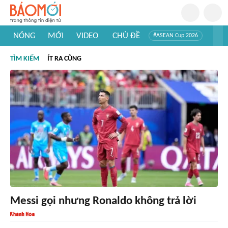
NÓNG
MỚI
VIDEO
CHỦ ĐỀ
#ASEAN Cup 2026
#Trí tuệ nhân tạo
#Mỹ - Iran
#Khám phá Việt Nam
TÌM KIẾM
ÍT RA CŨNG
#Khám phá thế giới
Messi gọi nhưng Ronaldo không trả lời