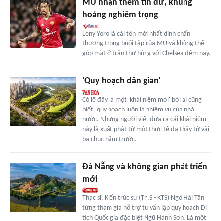
MU nhận thêm tin dữ, khủng
hoảng nghiêm trọng
Leny Yoro là cái tên mới nhất dính chấn
thương trong buổi tập của MU và không thể
góp mặt ở trận thư hùng với Chelsea đêm nay.
'Quy hoạch dân gian'
Có lẽ đây là một 'khái niệm mới' bởi ai cũng
biết, quy hoạch luôn là nhiệm vụ của nhà
nước. Nhưng người viết đưa ra cái khái niệm
này là xuất phát từ một thực tế đã thấy từ vài
ba chục năm trước.
Đà Nẵng và không gian phát triển
mới
Thạc sĩ, Kiến trúc sư (Th.S - KTS) Ngô Hải Tân
từng tham gia hỗ trợ tư vấn lập quy hoạch Di
tích Quốc gia đặc biệt Ngũ Hành Sơn. Là một