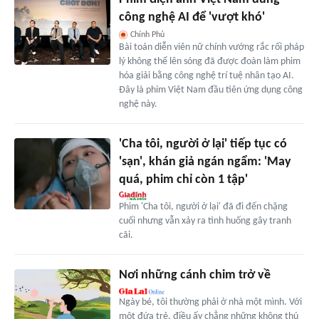
công nghệ AI để 'vượt khó'
Chính Phủ
Bài toán diễn viên nữ chính vướng rắc rối pháp
lý không thể lên sóng đã được đoàn làm phim
hóa giải bằng công nghệ trí tuệ nhân tạo AI.
Đây là phim Việt Nam đầu tiên ứng dụng công
nghệ này.
'Cha tôi, người ở lại' tiếp tục có
'sạn', khán giả ngán ngẩm: 'May
quá, phim chỉ còn 1 tập'
Phim 'Cha tôi, người ở lại' đã đi đến chặng
cuối nhưng vẫn xảy ra tình huống gây tranh
cãi.
Nơi những cánh chim trở về
Ngày bé, tôi thường phải ở nhà một mình. Với
một đứa trẻ, điều ấy chẳng những không thú