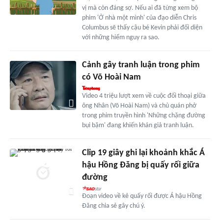
vị mà còn đáng sợ. Nếu ai đã từng xem bộ
phim 'Ở nhà một mình' của đạo diễn Chris
Columbus sẽ thấy cậu bé Kevin phải đối diện
với những hiểm nguy ra sao.
Cảnh gây tranh luận trong phim
có Võ Hoài Nam
Video 4 triệu lượt xem về cuộc đối thoại giữa
ông Nhân (Võ Hoài Nam) và chủ quán phở
trong phim truyền hình 'Những chặng đường
bụi bặm' đang khiến khán giả tranh luận.
Clip 19 giây ghi lại khoảnh khắc Á
hậu Hồng Đăng bị quấy rối giữa
đường
Đoạn video về kẻ quấy rối được Á hậu Hồng
Đăng chia sẻ gây chú ý.