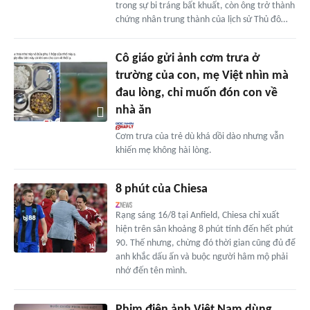
trong sự bi tráng bất khuất, còn ông trở thành
chứng nhân trung thành của lịch sử Thủ đô…
Cô giáo gửi ảnh cơm trưa ở
trường của con, mẹ Việt nhìn mà
đau lòng, chỉ muốn đón con về
nhà ăn
Cơm trưa của trẻ dù khá dồi dào nhưng vẫn
khiến mẹ không hài lòng.
8 phút của Chiesa
Rạng sáng 16/8 tại Anfield, Chiesa chỉ xuất
hiện trên sân khoảng 8 phút tính đến hết phút
90. Thế nhưng, chừng đó thời gian cũng đủ để
anh khắc dấu ấn và buộc người hâm mộ phải
nhớ đến tên mình.
Phim điện ảnh Việt Nam dùng