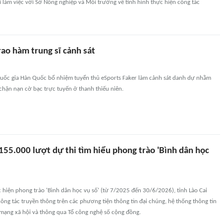
 làm việc với Sở Nông nghiệp và Môi trường về tình hình thực hiện công tác
ao hàm trung sĩ cảnh sát
uốc gia Hàn Quốc bổ nhiệm tuyển thủ eSports Faker làm cảnh sát danh dự nhằm
chặn nạn cờ bạc trực tuyến ở thanh thiếu niên.
155.000 lượt dự thi tìm hiểu phong trào 'Bình dân học
hiện phong trào 'Bình dân học vụ số' (từ 7/2025 đến 30/6/2026), tỉnh Lào Cai
công tác truyền thông trên các phương tiện thông tin đại chúng, hệ thống thông tin
 mạng xã hội và thông qua Tổ công nghệ số cộng đồng.