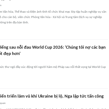
an
m Văn hóa, Thể thao và Điện ảnh tỉnh tổ chức khai mạc lớp tập huấn nghiệp vụ văn
 cho cán bộ, viên chức Phòng Văn hóa - Xã hội và Trung tâm Dịch vụ sự nghiệp
ờng trên địa bàn tỉnh.
iếng sau nỗi đau World Cup 2026: 'Chúng tôi nợ các bạn
ốt đẹp hơn'
bức thư ngỏ đầy xúc động tới người hâm mộ Pháp sau nỗi thất vọng tại World Cup
ến triển lãm vũ khí Ukraine bị lộ, Nga lập tức tấn công
 quan