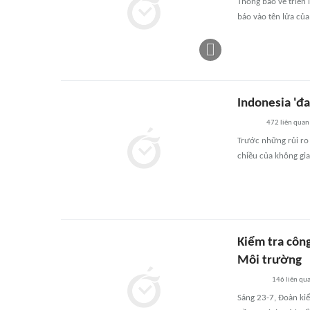
Thông báo về triển 
báo vào tên lửa của
Indonesia 'đa
472
liên quan
Trước những rủi ro 
chiều của không gi
Kiểm tra công
Môi trường
146
liên qu
Sáng 23-7, Đoàn ki