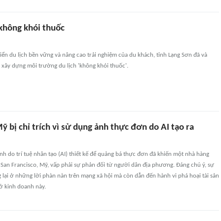
không khói thuốc
riển du lịch bền vững và nâng cao trải nghiệm của du khách, tỉnh Lạng Sơn đã và
 xây dựng môi trường du lịch 'không khói thuốc'.
 bị chỉ trích vì sử dụng ảnh thực đơn do AI tạo ra
nh do trí tuệ nhân tạo (AI) thiết kế để quảng bá thực đơn đã khiến một nhà hàng
 San Francisco, Mỹ, vấp phải sự phản đối từ người dân địa phương. Đáng chú ý, sự
 lại ở những lời phàn nàn trên mạng xã hội mà còn dẫn đến hành vi phá hoại tài sản
sở kinh doanh này.