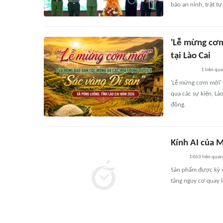
bảo an ninh, trật tự
'Lễ mừng cơm 
tại Lào Cai
1
liên qu
'Lễ mừng cơm mới' 
qua các sự kiện, Là
đồng.
Kính AI của M
1463
liên quan
Sản phẩm được kỳ vọ
tăng nguy cơ quay 