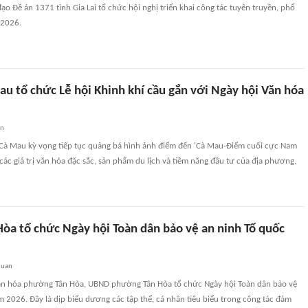
đạo Đề án 1371 tỉnh Gia Lai tổ chức hội nghị triển khai công tác tuyên truyền, phổ
 2026.
u tổ chức Lễ hội Khinh khí cầu gắn với Ngày hội Văn hóa
an
 Cà Mau kỳ vọng tiếp tục quảng bá hình ảnh điểm đến 'Cà Mau-Điểm cuối cực Nam
u các giá trị văn hóa đặc sắc, sản phẩm du lịch và tiềm năng đầu tư của địa phương.
òa tổ chức Ngày hội Toàn dân bảo vệ an ninh Tổ quốc
quan
Văn hóa phường Tân Hòa, UBND phường Tân Hòa tổ chức Ngày hội Toàn dân bảo vệ
 2026. Đây là dịp biểu dương các tập thể, cá nhân tiêu biểu trong công tác đảm