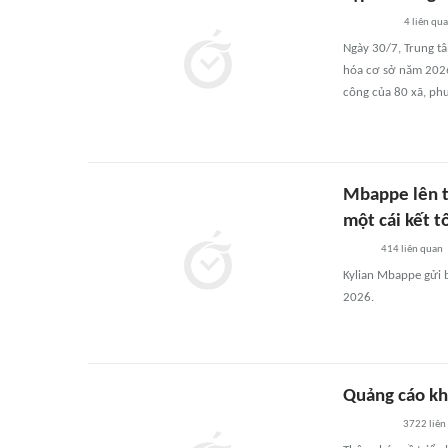
4
liên qu
Ngày 30/7, Trung tâ
hóa cơ sở năm 2026
công của 80 xã, phư
Mbappe lên t
một cái kết t
414
liên quan
Kylian Mbappe gửi 
2026.
Quảng cáo khi
3722
liên