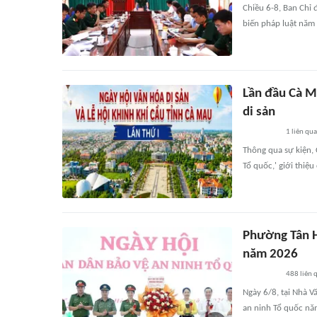
Chiều 6-8, Ban Chỉ 
biến pháp luật năm
Lần đầu Cà Ma
di sản
1
liên qu
Thông qua sự kiện,
Tổ quốc,' giới thiệ
Phường Tân H
năm 2026
488
liên 
Ngày 6/8, tại Nhà 
an ninh Tổ quốc năm