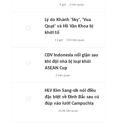
4 giờ
4
liên quan
Lý do Khánh 'Sky', 'Vua
Quạt' và Hồ Văn Khoa bị
khởi tố
11 giờ
104
liên quan
CĐV Indonesia nổi giận sau
khi đội nhà bị loại khỏi
ASEAN Cup
2
liên quan
HLV Kim Sang-sik nói điều
đặc biệt về Đình Bắc sau cú
đúp vào lưới Campuchia
3538
liên quan