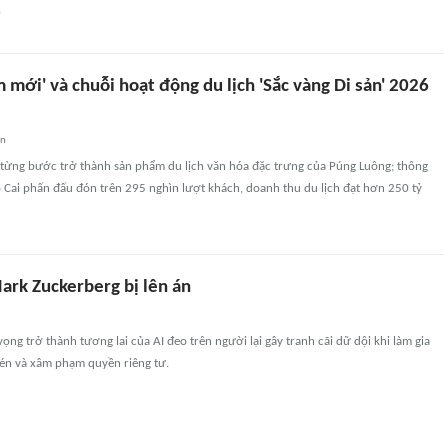
.
mới' và chuỗi hoạt động du lịch 'Sắc vàng Di sản' 2026
an
từng bước trở thành sản phẩm du lịch văn hóa đặc trưng của Púng Luông; thông
o Cai phấn đấu đón trên 295 nghìn lượt khách, doanh thu du lịch đạt hơn 250 tỷ
ark Zuckerberg bị lên án
ng trở thành tương lai của AI đeo trên người lại gây tranh cãi dữ dội khi làm gia
lén và xâm phạm quyền riêng tư.