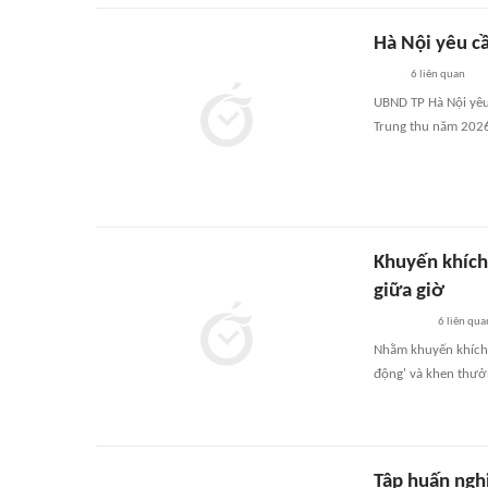
Hà Nội yêu c
6
liên quan
UBND TP Hà Nội yêu
Trung thu năm 2026
Khuyến khích
giữa giờ
6
liên qua
Nhằm khuyến khích v
động' và khen thưởn
Tập huấn ngh