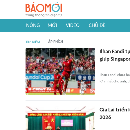
NÓNG
MỚI
VIDEO
CHỦ ĐỀ
TÌM KIẾM
ÁP PHÍCH
Ilhan Fandi t
giúp Singapo
Ilhan Fandi chưa ba
lớn nhất cho anh, 
Gia Lai triển
2026