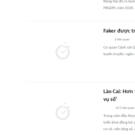
Đồng Nai đã có buổi
PBGDPL năm 2026.
Faker được tr
3
liên quan
Cơ quan Cảnh sát Q
tuyên truyền, ngăn 
Lào Cai: Hơn 
vụ số'
651
liên quan
Trong năm đầu thực 
triển khai đồng bộ 
cơ sở, nền tảng số,