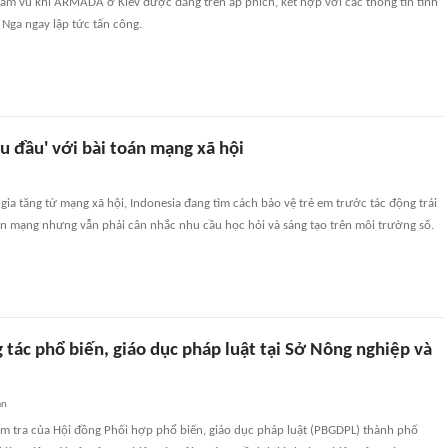
lãm vũ khí ARMADA ở Kiev được đăng trên áp phích, kết hợp với các thông tin tình
 Nga ngay lập tức tấn công.
u đầu' với bài toán mạng xã hội
gia tăng từ mạng xã hội, Indonesia đang tìm cách bảo vệ trẻ em trước tác động trái
an mạng nhưng vẫn phải cân nhắc nhu cầu học hỏi và sáng tạo trên môi trường số.
 tác phổ biến, giáo dục pháp luật tại Sở Nông nghiệp và
an
ểm tra của Hội đồng Phối hợp phổ biến, giáo dục pháp luật (PBGDPL) thành phố