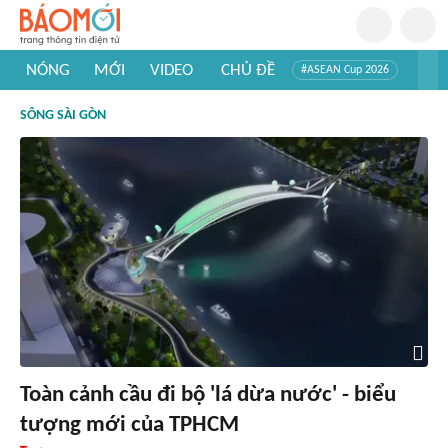
NÓNG
MỚI
VIDEO
CHỦ ĐỀ
#ASEAN Cup 2026
#Trí tuệ nhân tạo
#Mỹ - Iran
#Khám phá Việt Nam
SÔNG SÀI GÒN
#Khám phá thế giới
Toàn cảnh cầu đi bộ 'lá dừa nước' - biểu
tượng mới của TPHCM