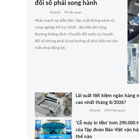
đổi số phải song hành
18 phút
99
liên quan
Nhấn mạnh tại diễn đàn 'Sản xuất thông minh và
công nghiệp hỗ trợ 2026', đại diện Bộ Công
thương khẳng định: Chuyển đổi xanh và chuyển
đổi số không phải là hai hướng đi tách biệt mà cần
triển khai đồng bộ.
Lãi suất tiết kiệm ngân hàng 
cao nhất tháng 8/2026?
38 phút
5904
liên quan
'Cỗ máy in tiền' hơn 290.000 t
của Tập đoàn Bảo Việt vận h
thế nào