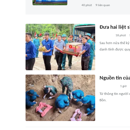
40 phút
9
liên quan
Đưa hai liệt 
18 phút
Sau hơn nửa thế kỷ 
danh tính được quy 
Nguồn tin của
1 giờ
Từ thông tin người 
Bồn.