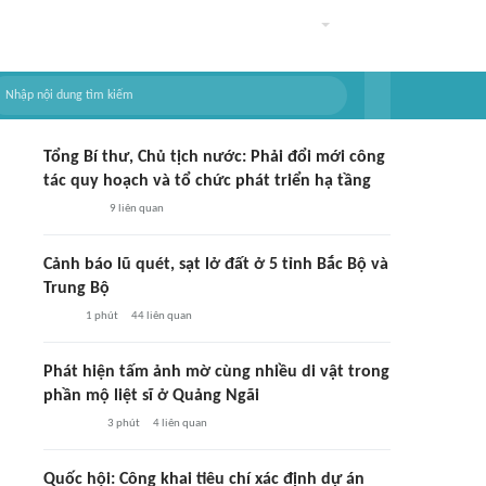
Tổng Bí thư, Chủ tịch nước: Phải đổi mới công
tác quy hoạch và tổ chức phát triển hạ tầng
9
liên quan
Cảnh báo lũ quét, sạt lở đất ở 5 tỉnh Bắc Bộ và
Trung Bộ
1 phút
44
liên quan
Phát hiện tấm ảnh mờ cùng nhiều di vật trong
phần mộ liệt sĩ ở Quảng Ngãi
3 phút
4
liên quan
Quốc hội: Công khai tiêu chí xác định dự án