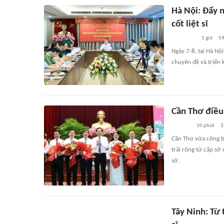
Hà Nội: Đẩy n
cốt liệt sĩ
1 giờ
5
Ngày 7-8, tại Hà Nộ
chuyên đề và triển 
Cần Thơ điều
10 phút
3
Cần Thơ vừa công b
trải rộng từ cấp s
sở.
Tây Ninh: Từ 