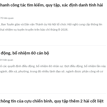
hanh công tác tìm kiếm, quy tập, xác định danh tính hài
970
liên quan
i, Ban Tuyên giáo và Dân vận Thành ủy Hà Nội tổ chức Hội nghị cung cấp thông tin
khai nhiệm vụ tuyên truyền trên báo chí tháng 8-2026.
 động, bổ nhiệm 60 cán bộ
14
liên quan
ố các quyết định điều động, bổ nhiệm 60 nhân sự. Đợt điều động, bổ nhiệm lần này
ở ngành, đến xã, phường, trong đó nhiều lãnh đạo sở, ngành được phân công về cơ
thông tin của cựu chiến binh, quy tập thêm 2 hài cốt liệt