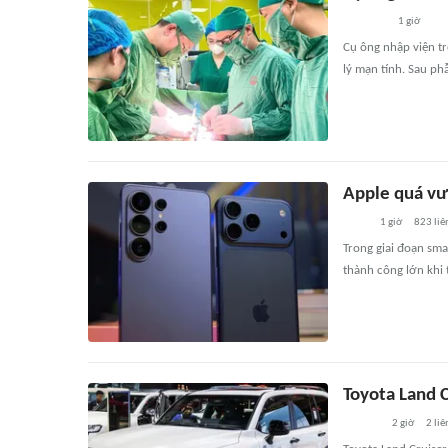
1 giờ
Cụ ông nhập viện tr
lý mạn tính. Sau ph
Apple quá vư
1 giờ
823
liê
Trong giai đoạn sma
thành công lớn khi
Toyota Land 
2 giờ
2
liê