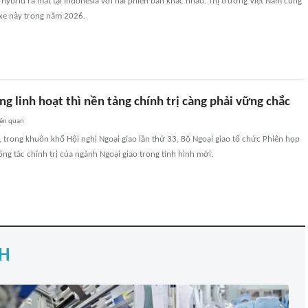
 hybrid ra mắt tại Indonesia với hai phiên bản khác nhau. Thị trường Việt Nam cũng
xe này trong năm 2026.
ng linh hoạt thì nền tảng chính trị càng phải vững chắc
iên quan
i, trong khuôn khổ Hội nghị Ngoại giao lần thứ 33, Bộ Ngoại giao tổ chức Phiên họp
ông tác chính trị của ngành Ngoại giao trong tình hình mới.
H