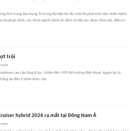
ong tình trạng đau bụng, bí trung đại tiện do tắc ruột tái phát trên nền nhiều bệnh
ẫu thuật gỡ dính, sức khỏe người bệnh ổn định và tiếp tục được theo dõi, điều trị.
ợt trội
n quan
rtphone cao cấp tăng kỉ lục, chiếm đến 29% thị trường điện thoại, Apple lại có
 thắng áp đảo ở phân khúc này.
Cruiser hybrid 2026 ra mắt tại Đông Nam Á
n quan