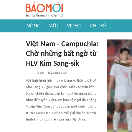
NÓNG
MỚI
VIDEO
CHỦ ĐỀ
Việt Nam - Campuchia:
Chờ những bất ngờ từ
HLV Kim Sang-sik
2 giờ
3526
liên quan
Với tình hình hiện nay ở bảng A, thầy trò HLV
Kim Sang-sik gần như chắc suất vào bán kết.
Song, chiến thắng vẫn là mục tiêu quan trọng
nhất để tuyển Việt Nam bảo vệ ngôi đầu bảng.
Tuyển Việt Nam cũng rất cần một chiến thắng
trước Campuchia để có thể giải tỏa áp lực vô
hình khi thi đấu trên sân nhà Mỹ Đình.