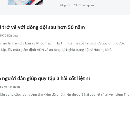
44 phút
9451
liên quan
sĩ trở về với đồng đội sau hơn 50 năm
5970
liên quan
nằm lại trên địa bàn xã Phúc Trạch (Hà Tĩnh), 2 hài cốt liệt sĩ chưa xác định được
tập, lấy mẫu giám định ADN và an táng tại Nghĩa trang liệt sĩ Hương Khê.
 người dân giúp quy tập 3 hài cốt liệt sĩ
5970
liên quan
dân cung cấp, lực lượng tìm kiếm đã phát hiện được 3 hài cốt liệt sĩ tại ven sông Thu