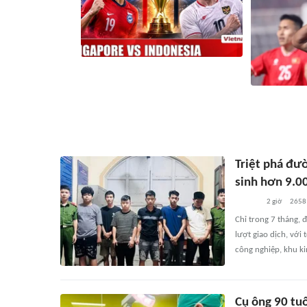
Nhận định Singapore vs Indonesia (20h
ngày 7/8): Cuộc quyết đấu giành tấm vé
bán kết duy nhất
Báo Campuchi
1 giờ
2
liên quan
2 giờ
28
Triệt phá đườ
sinh hơn 9.00
2 giờ
2658
Chỉ trong 7 tháng, 
lượt giao dịch, với
công nghiệp, khu ki
Cụ ông 90 tuổ