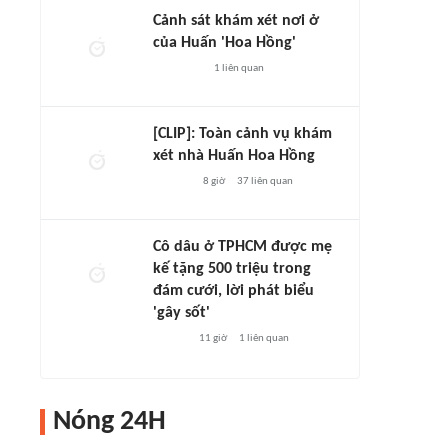
Cảnh sát khám xét nơi ở
của Huấn 'Hoa Hồng'
1
liên quan
[CLIP]: Toàn cảnh vụ khám
xét nhà Huấn Hoa Hồng
8 giờ
37
liên quan
Cô dâu ở TPHCM được mẹ
kế tặng 500 triệu trong
đám cưới, lời phát biểu
'gây sốt'
11 giờ
1
liên quan
Nóng 24H