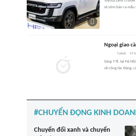
Toyota Land Cruiser
sẽ sớm bán ra mẫu 
Ngoại giao cà
7 phút
17
l
Sáng 7/8, tại Hà Nộ
về công tác Đảng, c
CHUYỂN ĐỘNG KINH DOAN
Chuyển đổi xanh và chuyển