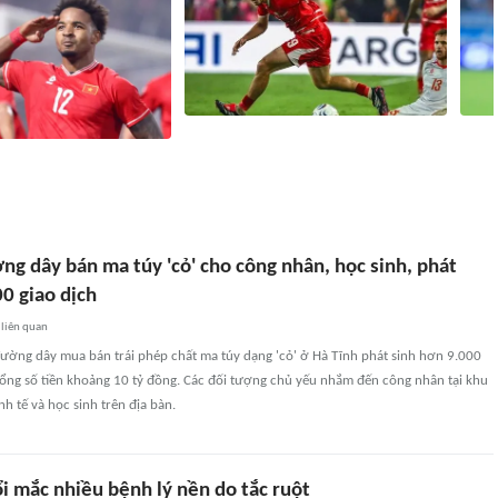
CNN Indonesia lạc quan dự báo đội nhà
Siêu 
a 'dè chừng' Xuân Son
thắng chủ nhà Singapore
Campu
94
liên quan
3 giờ
1075
liên quan
ng dây bán ma túy 'cỏ' cho công nhân, học sinh, phát
0 giao dịch
liên quan
đường dây mua bán trái phép chất ma túy dạng 'cỏ' ở Hà Tĩnh phát sinh hơn 9.000
 tổng số tiền khoảng 10 tỷ đồng. Các đối tượng chủ yếu nhắm đến công nhân tại khu
nh tế và học sinh trên địa bàn.
i mắc nhiều bệnh lý nền do tắc ruột