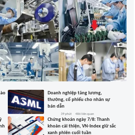
nào
Doanh nghiệp tăng lương,
thưởng, cổ phiếu cho nhân sự
bán dẫn
39 phút
486
liên quan
ỷ
Chứng khoán ngày 7/8: Thanh
ành
khoản cải thiện, VN-Index giữ sắc
xanh phiên cuối tuần