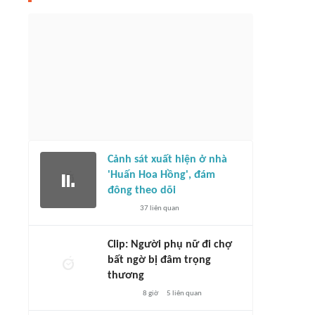
ASEAN Cup 2026: Tuyển Việt Nam vắng
máy tính dự đoán Việt Nam vs
hàng loạt trụ cột trước trận gặp
chia: Chênh lệch quá lớn
Campuchia
3 giờ
723
liên quan
3 giờ
1075
liên quan
Cảnh sát xuất hiện ở nhà
'Huấn Hoa Hồng', đám
đông theo dõi
37
liên quan
Clip: Người phụ nữ đi chợ
bất ngờ bị đâm trọng
thương
8 giờ
5
liên quan