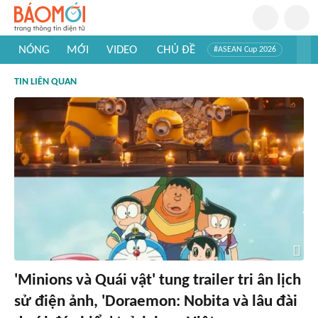
NÓNG
MỚI
VIDEO
CHỦ ĐỀ
#ASEAN Cup 2026
#Trí tuệ nhân tạo
#Mỹ - Iran
#Khám phá Việt Nam
TIN LIÊN QUAN
#Khám phá thế giới
'Minions và Quái vật' tung trailer tri ân lịch
sử điện ảnh, 'Doraemon: Nobita và lâu đài