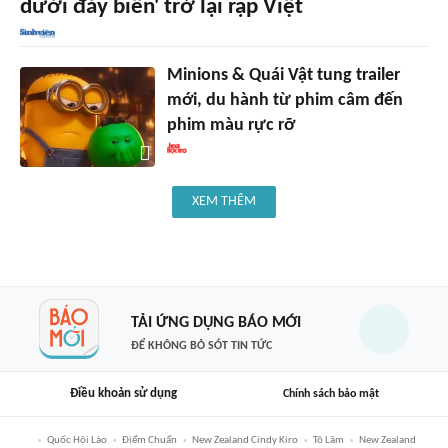
dưới đáy biển' trở lại rạp Việt
Minions & Quái Vật tung trailer
mới, du hành từ phim câm đến
phim màu rực rỡ
XEM THÊM
TẢI ỨNG DỤNG BÁO MỚI
ĐỂ KHÔNG BỎ SÓT TIN TỨC
Điều khoản sử dụng
Chính sách bảo mật
Quốc Hội Lào
Điểm Chuẩn
New Zealand Cindy Kiro
Tô Lâm
New Zealand