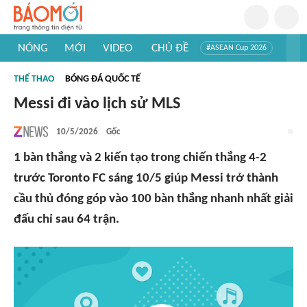
NÓNG
MỚI
VIDEO
CHỦ ĐỀ
#ASEAN Cup 2026
#Trí tuệ nhân tạo
#Mỹ - Iran
#Khám phá Việt Nam
THỂ THAO
BÓNG ĐÁ QUỐC TẾ
#Khám phá thế giới
Messi đi vào lịch sử MLS
10/5/2026
Gốc
1 bàn thắng và 2 kiến tạo trong chiến thắng 4-2
trước Toronto FC sáng 10/5 giúp Messi trở thành
cầu thủ đóng góp vào 100 bàn thắng nhanh nhất giải
đấu chỉ sau 64 trận.