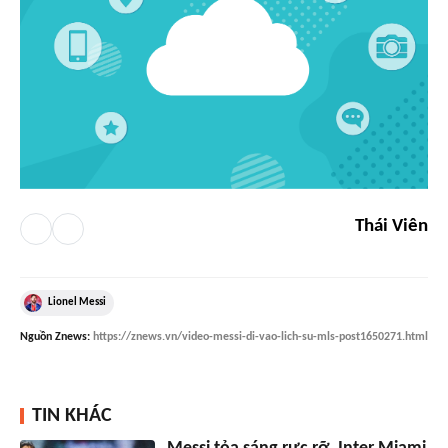
Thái Viên
Lionel Messi
Nguồn
Znews
:
https://znews.vn/video-messi-di-vao-lich-su-mls-post1650271.html
TIN KHÁC