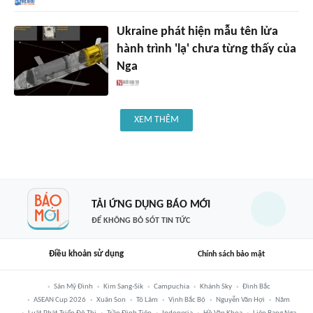
Ukraine phát hiện mẫu tên lửa
hành trình 'lạ' chưa từng thấy của
Nga
XEM THÊM
TẢI ỨNG DỤNG BÁO MỚI
ĐỂ KHÔNG BỎ SÓT TIN TỨC
Điều khoản sử dụng
Chính sách bảo mật
Sân Mỹ Đình
Kim Sang-Sik
Campuchia
Khánh Sky
Đình Bắc
ASEAN Cup 2026
Xuân Son
Tô Lâm
Vịnh Bắc Bộ
Nguyễn Văn Hợi
Năm