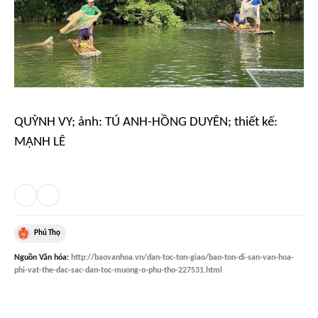
QUỲNH VY; ảnh: TÚ ANH-HỒNG DUYÊN; thiết kế:
MẠNH LÊ
Phú Thọ
Nguồn
Văn hóa
:
http://baovanhoa.vn/dan-toc-ton-giao/bao-ton-di-san-van-hoa-
phi-vat-the-dac-sac-dan-toc-muong-o-phu-tho-227531.html