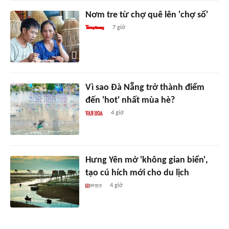
Nơm tre từ chợ quê lên 'chợ số'
7 giờ
Vì sao Đà Nẵng trở thành điểm
đến 'hot' nhất mùa hè?
4 giờ
Hưng Yên mở 'không gian biển',
tạo cú hích mới cho du lịch
4 giờ