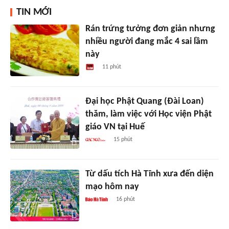
TIN MỚI
Rán trứng tưởng đơn giản nhưng
nhiều người đang mắc 4 sai lầm
này
11 phút
Đại học Phật Quang (Đài Loan)
thăm, làm việc với Học viện Phật
giáo VN tại Huế
15 phút
Từ dấu tích Hà Tĩnh xưa đến diện
mạo hôm nay
16 phút