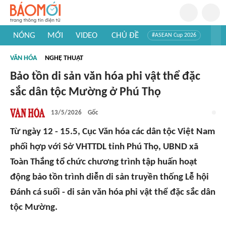
NÓNG
MỚI
VIDEO
CHỦ ĐỀ
#ASEAN Cup 2026
#Trí tuệ nhân tạo
#Mỹ - Iran
#Khám phá Việt Nam
VĂN HÓA
NGHỆ THUẬT
#Khám phá thế giới
Bảo tồn di sản văn hóa phi vật thể đặc
sắc dân tộc Mường ở Phú Thọ
13/5/2026
Gốc
Từ ngày 12 - 15.5, Cục Văn hóa các dân tộc Việt Nam
phối hợp với Sở VHTTDL tỉnh Phú Thọ, UBND xã
Toàn Thắng tổ chức chương trình tập huấn hoạt
động bảo tồn trình diễn di sản truyền thống Lễ hội
Đánh cá suối - di sản văn hóa phi vật thể đặc sắc dân
tộc Mường.