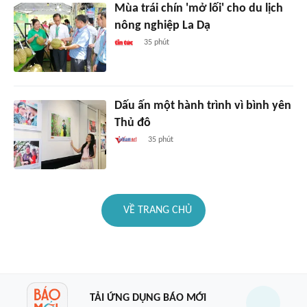
Mùa trái chín 'mở lối' cho du lịch
nông nghiệp La Dạ
35 phút
Dấu ấn một hành trình vì bình yên
Thủ đô
35 phút
VỀ TRANG CHỦ
TẢI ỨNG DỤNG BÁO MỚI