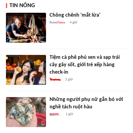
TIN NÓNG
Chông chênh 'mắt lửa'
4 giờ
Tiệm cà phê phủ sen và sạp trái
cây gây sốt, giới trẻ xếp hàng
check-in
2 giờ
Những người phụ nữ gắn bó với
nghề tách ruột hàu
1 giờ