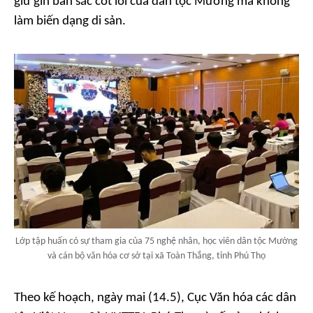
giữ gìn bản sắc cốt lõi của dân tộc Mường mà không
làm biến dạng di sản.
Lớp tập huấn có sự tham gia của 75 nghệ nhân, học viên dân tộc Mường
và cán bộ văn hóa cơ sở tại xã Toàn Thắng, tỉnh Phú Thọ
Theo kế hoạch, ngày mai (14.5), Cục Văn hóa các dân